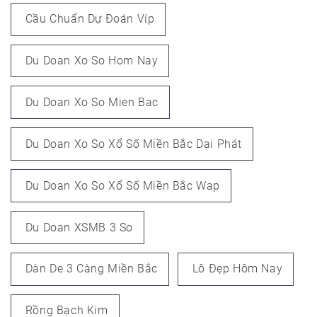
Cầu Chuẩn Dự Đoán Víp
Du Doan Xo So Hom Nay
Du Doan Xo So Mien Bac
Du Doan Xo So Xổ Số Miền Bắc Dại Phát
Du Doan Xo So Xổ Số Miền Bắc Wap
Du Doan XSMB 3 So
Dàn De 3 Càng Miền Bắc
Lô Đẹp Hôm Nay
Rồng Bạch Kim