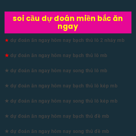
soi cầu dự đoán miền bắc ăn
ngay
★
dự đoán ăn ngay hôm nay bạch thủ lô 2 nháy mb
★
dự đoán ăn ngay hôm nay bạch thủ lô mb
★ dự đoán ăn ngay hôm nay song thủ lô mb
★ dự đoán ăn ngay hôm nay bạch thủ lô kép mb
★ dự đoán ăn ngay hôm nay song thủ lô kép mb
★ dự đoán ăn ngay hôm nay bạch thủ đề mb
★ dự đoán ăn ngay hôm nay song thủ đề mb