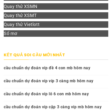
Quay thử XSMN
Quay thử XSMT
Quay thử Vietlott
Sổ mơ
KẾT QUẢ SOI CẦU MỚI NHẤT
cầu chuẩn dự đoán víp đề 4 con mb hôm nay
cầu chuẩn dự đoán víp víp 3 càng mb hôm nay
cầu chuẩn dự đoán víp lô 6 con mb hôm nay
cầu chuẩn dự đoán víp cặp 3 càng víp mb hôm nay