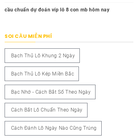
cầu chuẩn dự đoán víp lô 8 con mb hôm nay
SOI CẦU MIỄN PHÍ
Bạch Thủ Lô Khung 2 Ngày
Bạch Thủ Lô Kép Miền Bắc
Bạc Nhớ - Cách Bắt Số Theo Ngày
Cách Bắt Lô Chuẩn Theo Ngày
Cách Đánh Lô Ngày Nào Cũng Trúng