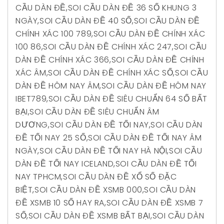
CẦU DÀN ĐỀ
,
SOI CẦU DÀN ĐỀ 36 SỐ KHUNG 3
NGÀY
,
SOI CẦU DÀN ĐỀ 40 SỐ
,
SOI CẦU DÀN ĐỀ
CHÍNH XÁC 100 789
,
SOI CẦU DÀN ĐỀ CHÍNH XÁC
100 86
,
SOI CẦU DÀN ĐỀ CHÍNH XÁC 247
,
SOI CẦU
DÀN ĐỀ CHÍNH XÁC 366
,
SOI CẦU DÀN ĐỀ CHÍNH
XÁC ÂM
,
SOI CẦU DÀN ĐỀ CHÍNH XÁC SỐ
,
SOI CẦU
DÀN ĐỀ HÔM NAY ÂM
,
SOI CẦU DÀN ĐỀ HÔM NAY
IBET789
,
SOI CẦU DÀN ĐỀ SIÊU CHUẨN 64 SỐ BẤT
BẠI
,
SOI CẦU DÀN ĐỀ SIÊU CHUẨN ÂM
DƯƠNG
,
SOI CẦU DÀN ĐỀ TỐI NAY
,
SOI CẦU DÀN
ĐỀ TỐI NAY 25 SỐ
,
SOI CẦU DÀN ĐỀ TỐI NAY ÂM
NGÀY
,
SOI CẦU DÀN ĐỀ TỐI NAY HÀ NỘI
,
SOI CẦU
DÀN ĐỀ TỐI NAY ICELAND
,
SOI CẦU DÀN ĐỀ TỐI
NAY TPHCM
,
SOI CẦU DÀN ĐỀ XỔ SỐ ĐẶC
BIỆT
,
SOI CẦU DÀN ĐỀ XSMB 000
,
SOI CẦU DÀN
ĐỀ XSMB 10 SỐ HAY RA
,
SOI CẦU DÀN ĐỀ XSMB 7
SỐ
,
SOI CẦU DÀN ĐỀ XSMB BẤT BẠI
,
SOI CẦU DÀN