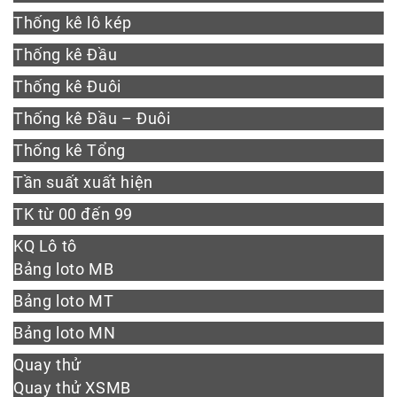
Thống kê lô kép
Thống kê Đầu
Thống kê Đuôi
Thống kê Đầu – Đuôi
Thống kê Tổng
Tần suất xuất hiện
TK từ 00 đến 99
KQ Lô tô
Bảng loto MB
Bảng loto MT
Bảng loto MN
Quay thử
Quay thử XSMB