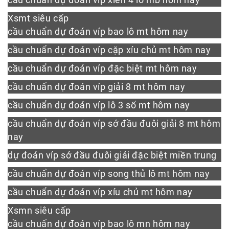
Xsmt siêu cấp
cầu chuẩn dự đoán víp bao lô mt hôm nay
cầu chuẩn dự đoán víp cặp xíu chủ mt hôm nay
cầu chuẩn dự đoán víp đặc biệt mt hôm nay
cầu chuẩn dự đoán víp giải 8 mt hôm nay
cầu chuẩn dự đoán víp lô 3 số mt hôm nay
cầu chuẩn dự đoán víp sớ đầu đuôi giải 8 mt hôm
nay
dự đoán víp sớ đầu đuôi giải đặc biệt miền trung
cầu chuẩn dự đoán víp song thủ lô mt hôm nay
cầu chuẩn dự đoán víp xíu chủ mt hôm nay
Xsmn siêu cấp
cầu chuẩn dự đoán víp bao lô mn hôm nay