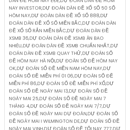
DÀN ĐỀ HÔM NAY ÊĐÊ
,
DỰ ĐOÁN DÀN ĐỀ HÔM
NAY INVESTOR
,
DỰ ĐOÁN DÀN ĐỀ XỔ SỐ 50 SỐ
HÔM NAY
,
DỰ ĐOÁN DÀN ĐỀ XỔ SỐ 888
,
DỰ
ĐOÁN DÀN ĐỀ XỔ SỐ MIỀN BẮC
,
DỰ ĐOÁN DÀN
ĐỀ XỔ SỐ RẮN MIỀN BẮC
,
DỰ ĐOÁN DÀN ĐỀ
XSMB 36
,
DỰ ĐOÁN DÀN ĐỀ XSMB ĂN BAO
NHIÊU
,
DỰ ĐOÁN DÀN ĐỀ XSMB CHUẨN NHẤT
,
DỰ
ĐOÁN DÀN ĐỀ XSMB QUAY THỬ
,
DỰ ĐOÁN SỐ
ĐỀ HÔM NAY HÀ NỘI
,
DỰ ĐOÁN SỐ ĐỀ HÔM NAY
OK
,
DỰ ĐOÁN SỐ ĐỀ MIỀN NAM HÔM NAY
,
DỰ
ĐOÁN SỐ ĐỀ MIỄN PHÍ 01 06
,
DỰ ĐOÁN SỐ ĐỀ
MIỄN PHÍ 86
,
DỰ ĐOÁN SỐ ĐỀ MIỄN PHÍ XỔ
,
DỰ
ĐOÁN SỐ ĐỀ NGÀY MAI 13
,
DỰ ĐOÁN SỐ ĐỀ
NGÀY MAI 25
,
DỰ ĐOÁN SỐ ĐỀ NGÀY MAI 7
THÁNG 4
,
DỰ ĐOÁN SỐ ĐỀ NGÀY MAI 7/7
,
DỰ
ĐOÁN SỐ ĐỀ NGÀY MAI DỰ ĐOÁN
,
DỰ ĐOÁN SỐ
ĐỀ NGÀY MAI I WILMINGTON DE
,
DỰ ĐOÁN SỐ ĐỀ
NGÀY MAI VINH
,
DỰ ĐOÁN SỐ ĐỀ TỐI NAY 777
,
DỰ