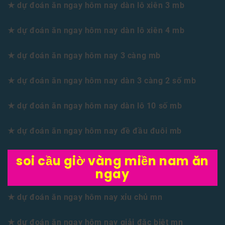
★ dự đoán ăn ngay hôm nay dàn lô xiên 3 mb
★ dự đoán ăn ngay hôm nay dàn lô xiên 4 mb
★ dự đoán ăn ngay hôm nay 3 càng mb
★ dự đoán ăn ngay hôm nay dàn 3 càng 2 số mb
★ dự đoán ăn ngay hôm nay dàn lô 10 số mb
★ dự đoán ăn ngay hôm nay đề đầu đuôi mb
soi cầu giờ vàng miền nam ăn
ngay
★ dự đoán ăn ngay hôm nay xỉu chủ mn
★ dự đoán ăn ngay hôm nay giải đặc biệt mn