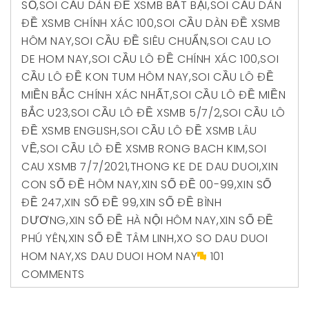
SỐ
,
SOI CẦU DÀN ĐỀ XSMB BẤT BẠI
,
SOI CẦU DÀN
ĐỀ XSMB CHÍNH XÁC 100
,
SOI CẦU DÀN ĐỀ XSMB
HÔM NAY
,
SOI CẦU ĐỀ SIÊU CHUẨN
,
SOI CAU LO
DE HOM NAY
,
SOI CẦU LÔ ĐỀ CHÍNH XÁC 100
,
SOI
CẦU LÔ ĐỀ KON TUM HÔM NAY
,
SOI CẦU LÔ ĐỀ
MIỀN BẮC CHÍNH XÁC NHẤT
,
SOI CẦU LÔ ĐỀ MIỀN
BẮC U23
,
SOI CẦU LÔ ĐỀ XSMB 5/7/2
,
SOI CẦU LÔ
ĐỀ XSMB ENGLISH
,
SOI CẦU LÔ ĐỀ XSMB LÂU
VỀ
,
SOI CẦU LÔ ĐỀ XSMB RONG BACH KIM
,
SOI
CAU XSMB 7/7/2021
,
THONG KE DE DAU DUOI
,
XIN
CON SỐ ĐỀ HÔM NAY
,
XIN SỐ ĐỀ 00-99
,
XIN SỐ
ĐỀ 247
,
XIN SỐ ĐỀ 99
,
XIN SỐ ĐỀ BÌNH
DƯƠNG
,
XIN SỐ ĐỀ HÀ NỘI HÔM NAY
,
XIN SỐ ĐỀ
PHÚ YÊN
,
XIN SỐ ĐỀ TÂM LINH
,
XO SO DAU DUOI
HOM NAY
,
XS DAU DUOI HOM NAY
101
COMMENTS