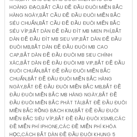
HOÀNG ĐẠO
,
BẮT CẦU ĐỀ ĐẦU ĐUÔI MIỀN BẮC
HÀNG NGÀY
,
BẮT CẦU ĐỀ ĐẦU ĐUÔI MIỀN BẮC
SIÊU CHUẨN
,
BẮT CẦU ĐỀ ĐẦU ĐUÔI MIỀN BẮC
SIÊU VÍP
,
BẮT DÀN ĐỀ ĐẦU ĐÍT MB MIEN PHÍ
,
BẮT
DÀN ĐỀ ĐẦU ĐÍT MB SIEU VIP
,
BẮT DÀN ĐỀ ĐẦU
ĐUÔI MB
,
BẮT DÀN ĐỀ ĐẦU ĐUÔI MB CAO
CAP
,
BẮT DÀN ĐỀ ĐẦU ĐUÔI MB SIEU CHÍNH
XÁC
,
BẮT DÀN ĐỀ ĐẦU ĐUÔI MB VIP
,
BẮT ĐỀ ĐẦU
ĐUÔI CHUẨN
,
BẮT ĐỀ ĐẦU ĐUÔI MIỀN BẮC
CHUẨN
,
BẮT ĐỀ ĐẦU ĐUÔI MIỀN BẮC HÀNG
NGÀY
,
BẮT ĐỀ ĐẦU ĐUÔI MIỀN BẮC MB
,
BẮT ĐỀ
ĐẦU ĐUÔI MIỀN BẮC MB HÀNG NGÀY
,
BẮT ĐỀ
ĐẦU ĐUÔI MIỀN BẮC PHÁT TÀI
,
BẮT ĐỀ ĐẦU ĐUÔI
MIỀN BẮC RỒNG BẠCH KIM
,
BẮT ĐỀ ĐẦU ĐUÔI
MIỀN BẮC SIÊU VÍP
,
BẮT ĐỀ ĐẦU ĐUÔI XSMB
,
CÁC
ĐỀ MIỄN PHÍ IPHONE
,
CÁC ĐỀ MIỄN PHÍ KHÓA
HỌC
,
CÁCH BẮT DÀN ĐỀ ĐẦU ĐUÔI KHUNG 5