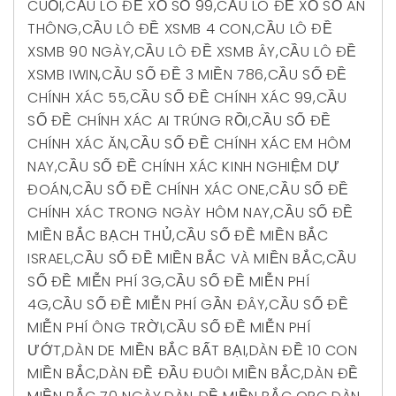
CUỐI
,
CẦU LÔ ĐỀ XỔ SỐ 99
,
CẦU LÔ ĐỀ XỔ SỐ ĂN
THÔNG
,
CẦU LÔ ĐỀ XSMB 4 CON
,
CẦU LÔ ĐỀ
XSMB 90 NGÀY
,
CẦU LÔ ĐỀ XSMB ÂY
,
CẦU LÔ ĐỀ
XSMB IWIN
,
CẦU SỐ ĐỀ 3 MIỀN 786
,
CẦU SỐ ĐỀ
CHÍNH XÁC 55
,
CẦU SỐ ĐỀ CHÍNH XÁC 99
,
CẦU
SỐ ĐỀ CHÍNH XÁC AI TRÚNG RỒI
,
CẦU SỐ ĐỀ
CHÍNH XÁC ĂN
,
CẦU SỐ ĐỀ CHÍNH XÁC EM HÔM
NAY
,
CẦU SỐ ĐỀ CHÍNH XÁC KINH NGHIỆM DỰ
ĐOÁN
,
CẦU SỐ ĐỀ CHÍNH XÁC ONE
,
CẦU SỐ ĐỀ
CHÍNH XÁC TRONG NGÀY HÔM NAY
,
CẦU SỐ ĐỀ
MIỀN BẮC BẠCH THỦ
,
CẦU SỐ ĐỀ MIỀN BẮC
ISRAEL
,
CẦU SỐ ĐỀ MIỀN BẮC VÀ MIỀN BẮC
,
CẦU
SỐ ĐỀ MIỄN PHÍ 3G
,
CẦU SỐ ĐỀ MIỄN PHÍ
4G
,
CẦU SỐ ĐỀ MIỄN PHÍ GẦN ĐÂY
,
CẦU SỐ ĐỀ
MIỄN PHÍ ÔNG TRỜI
,
CẦU SỐ ĐỀ MIỄN PHÍ
ƯỚT
,
DÀN DE MIỀN BẮC BẤT BẠI
,
DÀN ĐỀ 10 CON
MIỀN BẮC
,
DÀN ĐỀ ĐẦU ĐUÔI MIỀN BẮC
,
DÀN ĐỀ