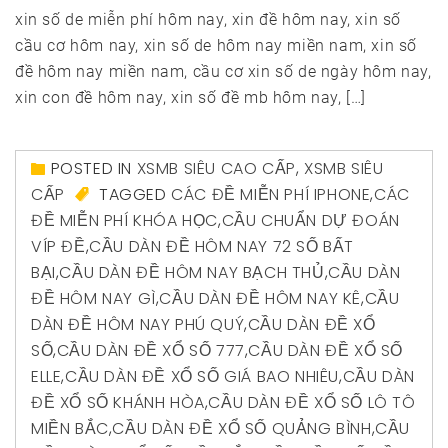
xin số de miễn phí hôm nay, xin đề hôm nay, xin số
cầu cơ hôm nay, xin số de hôm nay miền nam, xin số
đề hôm nay miền nam, cầu cơ xin số de ngày hôm nay,
xin con đề hôm nay, xin số đề mb hôm nay, […]
POSTED IN
XSMB SIÊU CAO CẤP
,
XSMB SIÊU
CẤP
TAGGED
CÁC ĐỀ MIỄN PHÍ IPHONE
,
CÁC
ĐỀ MIỄN PHÍ KHÓA HỌC
,
CẦU CHUẨN DỰ ĐOÁN
VÍP ĐỀ
,
CẦU DÀN ĐỀ HÔM NAY 72 SỐ BẤT
BẠI
,
CẦU DÀN ĐỀ HÔM NAY BẠCH THỦ
,
CẦU DÀN
ĐỀ HÔM NAY GÌ
,
CẦU DÀN ĐỀ HÔM NAY KÊ
,
CẦU
DÀN ĐỀ HÔM NAY PHÚ QUÝ
,
CẦU DÀN ĐỀ XỔ
SỐ
,
CẦU DÀN ĐỀ XỔ SỐ 777
,
CẦU DÀN ĐỀ XỔ SỐ
ELLE
,
CẦU DÀN ĐỀ XỔ SỐ GIÁ BAO NHIÊU
,
CẦU DÀN
ĐỀ XỔ SỐ KHÁNH HÒA
,
CẦU DÀN ĐỀ XỔ SỐ LÔ TÔ
MIỀN BẮC
,
CẦU DÀN ĐỀ XỔ SỐ QUẢNG BÌNH
,
CẦU