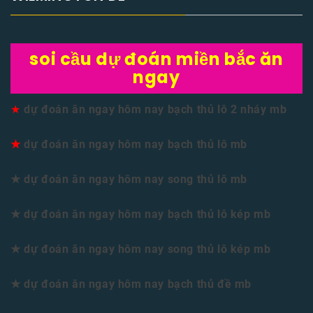
soi cầu dự đoán miền bắc ăn
ngay
★
dự đoán ăn ngay hôm nay bạch thủ lô 2 nháy mb
★
dự đoán ăn ngay hôm nay bạch thủ lô mb
★ dự đoán ăn ngay hôm nay song thủ lô mb
★ dự đoán ăn ngay hôm nay bạch thủ lô kép mb
★ dự đoán ăn ngay hôm nay song thủ lô kép mb
★ dự đoán ăn ngay hôm nay bạch thủ đề mb