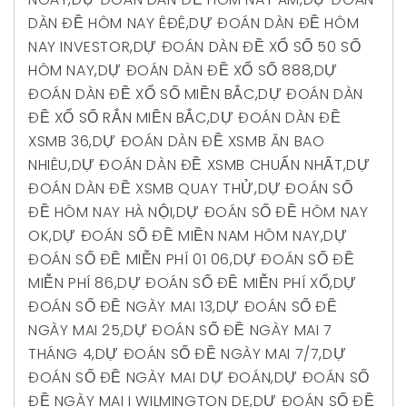
DÀN ĐỀ HÔM NAY ÊĐÊ
,
DỰ ĐOÁN DÀN ĐỀ HÔM
NAY INVESTOR
,
DỰ ĐOÁN DÀN ĐỀ XỔ SỐ 50 SỐ
HÔM NAY
,
DỰ ĐOÁN DÀN ĐỀ XỔ SỐ 888
,
DỰ
ĐOÁN DÀN ĐỀ XỔ SỐ MIỀN BẮC
,
DỰ ĐOÁN DÀN
ĐỀ XỔ SỐ RẮN MIỀN BẮC
,
DỰ ĐOÁN DÀN ĐỀ
XSMB 36
,
DỰ ĐOÁN DÀN ĐỀ XSMB ĂN BAO
NHIÊU
,
DỰ ĐOÁN DÀN ĐỀ XSMB CHUẨN NHẤT
,
DỰ
ĐOÁN DÀN ĐỀ XSMB QUAY THỬ
,
DỰ ĐOÁN SỐ
ĐỀ HÔM NAY HÀ NỘI
,
DỰ ĐOÁN SỐ ĐỀ HÔM NAY
OK
,
DỰ ĐOÁN SỐ ĐỀ MIỀN NAM HÔM NAY
,
DỰ
ĐOÁN SỐ ĐỀ MIỄN PHÍ 01 06
,
DỰ ĐOÁN SỐ ĐỀ
MIỄN PHÍ 86
,
DỰ ĐOÁN SỐ ĐỀ MIỄN PHÍ XỔ
,
DỰ
ĐOÁN SỐ ĐỀ NGÀY MAI 13
,
DỰ ĐOÁN SỐ ĐỀ
NGÀY MAI 25
,
DỰ ĐOÁN SỐ ĐỀ NGÀY MAI 7
THÁNG 4
,
DỰ ĐOÁN SỐ ĐỀ NGÀY MAI 7/7
,
DỰ
ĐOÁN SỐ ĐỀ NGÀY MAI DỰ ĐOÁN
,
DỰ ĐOÁN SỐ
ĐỀ NGÀY MAI I WILMINGTON DE
,
DỰ ĐOÁN SỐ ĐỀ