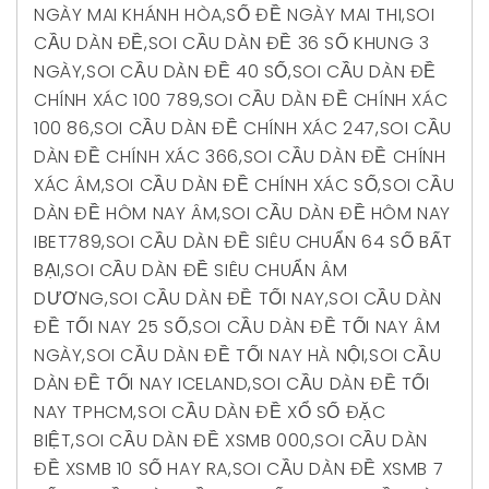
NGÀY MAI KHÁNH HÒA
,
SỐ ĐỀ NGÀY MAI THI
,
SOI
CẦU DÀN ĐỀ
,
SOI CẦU DÀN ĐỀ 36 SỐ KHUNG 3
NGÀY
,
SOI CẦU DÀN ĐỀ 40 SỐ
,
SOI CẦU DÀN ĐỀ
CHÍNH XÁC 100 789
,
SOI CẦU DÀN ĐỀ CHÍNH XÁC
100 86
,
SOI CẦU DÀN ĐỀ CHÍNH XÁC 247
,
SOI CẦU
DÀN ĐỀ CHÍNH XÁC 366
,
SOI CẦU DÀN ĐỀ CHÍNH
XÁC ÂM
,
SOI CẦU DÀN ĐỀ CHÍNH XÁC SỐ
,
SOI CẦU
DÀN ĐỀ HÔM NAY ÂM
,
SOI CẦU DÀN ĐỀ HÔM NAY
IBET789
,
SOI CẦU DÀN ĐỀ SIÊU CHUẨN 64 SỐ BẤT
BẠI
,
SOI CẦU DÀN ĐỀ SIÊU CHUẨN ÂM
DƯƠNG
,
SOI CẦU DÀN ĐỀ TỐI NAY
,
SOI CẦU DÀN
ĐỀ TỐI NAY 25 SỐ
,
SOI CẦU DÀN ĐỀ TỐI NAY ÂM
NGÀY
,
SOI CẦU DÀN ĐỀ TỐI NAY HÀ NỘI
,
SOI CẦU
DÀN ĐỀ TỐI NAY ICELAND
,
SOI CẦU DÀN ĐỀ TỐI
NAY TPHCM
,
SOI CẦU DÀN ĐỀ XỔ SỐ ĐẶC
BIỆT
,
SOI CẦU DÀN ĐỀ XSMB 000
,
SOI CẦU DÀN
ĐỀ XSMB 10 SỐ HAY RA
,
SOI CẦU DÀN ĐỀ XSMB 7