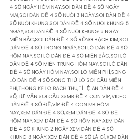
4 SỐ NGÀY HÔM NAY
,
SOI DÀN ĐỀ 4 SỐ NGÀY
MAI
,
SOI DÀN ĐỀ 4 SỐ NUÔI 3 NGÀY
,
SOI DÀN ĐỀ 4
SỐ NUÔI KHUNG
,
SOI DÀN ĐỀ 4 SỐ NUÔI KHUNG 5
NGÀY
,
SOI DÀN ĐỀ 4 SỐ NUÔI KHUNG 5 NGÀY
MIỀN BẮC
,
SOI DÀN ĐỀ 4 SỐ RỒNG BẠCH KIM
,
SOI
DÀN ĐỀ 4 SỐ TRONG NGÀY
,
SOI LÔ DÀN ĐỀ 4 SỐ
HÔM NAY
,
SOI LÔ DÀN ĐỀ 4 SỐ MIỀN BẮC
,
SOI LÔ
DÀN ĐỀ 4 SỐ MIỀN TRUNG HÔM NAY
,
SOI LÔ DÀN
ĐỀ 4 SỐ NGÀY HÔM NAY
,
SOI LÔ MIỄN PHÍ
,
SONG
LÔ DÀN ĐỀ 4 SỐ
,
SONG THỦ LÔ SOI CẦU MIỄN
PHÍ
,
THONG KE LO BACH THU
,
TỈ LỆ ĂN DÀN ĐỀ 4
SỐ
,
TƯ VẤN SOI CẦU XSMB ĐỀ 4 CON VÍP
,
VIDEO
DÀN ĐỀ 4 SỐ ĐỀ
,
VÍP ĐỀ 4 CON MB HÔM
NAY
,
XEM DÀN ĐỀ 4 SỐ
,
XEM DÀN ĐỀ 4 SỐ ĐỀ
HÔM NAY
,
XEM DÀN ĐỀ 4 SỐ HÔM NAY
,
XEM DÀN
ĐỀ 4 SỐ KHUNG 2 NGÀY
,
XEM DÀN ĐỀ 4 SỐ
KHUNG 3 NGÀY
,
XEM DÀN ĐỀ 4 SỐ LÀ GÌ
,
XEM DÀN