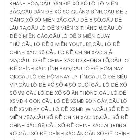
KHÁNH HÒA
,
CẦU DÀN ĐỀ XỔ SỐ LÔ TÔ MIỀN
BẮC
,
CẦU DÀN ĐỀ XỔ SỐ QUẢNG BÌNH
,
CẦU ĐỀ 3
CÀNG XỔ SỐ MIỀN BẮC
,
CẦU ĐỀ 8 SỐ
,
CẦU ĐỀ
LÂU RA
,
CẦU LÔ ĐỀ 3 MIỀN 13 THÁNG 6
,
CẦU LÔ
ĐỀ 3 MIỀN CÁC
,
CẦU LÔ ĐỀ 3 MIỀN QUAY
THỬ
,
CẦU LÔ ĐỀ 3 MIỀN YOUTUBE
,
CẦU LÔ ĐỀ
CHÍNH XÁC 56
,
CẦU LÔ ĐỀ CHÍNH XÁC GIẢI
MÃ
,
CẦU LÔ ĐỀ CHÍNH XÁC LÔ KHÔNG LỖ
,
CẦU LÔ
ĐỀ CHÍNH XÁC TÍNH BAO
,
CẦU LÔ ĐỀ HÔM NAY
OK
,
CẦU LÔ ĐỀ HÔM NAY UY TÍN
,
CẦU LÔ ĐỀ SIÊU
VIP
,
CẦU LÔ ĐỀ XỔ SỐ 4 SỐ CUỐI
,
CẦU LÔ ĐỀ XỔ
SỐ 99
,
CẦU LÔ ĐỀ XỔ SỐ ĂN THÔNG
,
CẦU LÔ ĐỀ
XSMB 4 CON
,
CẦU LÔ ĐỀ XSMB 90 NGÀY
,
CẦU LÔ
ĐỀ XSMB ÂY
,
CẦU LÔ ĐỀ XSMB IWIN
,
CẦU SỐ ĐỀ 3
MIỀN 786
,
CẦU SỐ ĐỀ CHÍNH XÁC 55
,
CẦU SỐ ĐỀ
CHÍNH XÁC 99
,
CẦU SỐ ĐỀ CHÍNH XÁC AI TRÚNG
RỒI
,
CẦU SỐ ĐỀ CHÍNH XÁC ĂN
,
CẦU SỐ ĐỀ CHÍNH