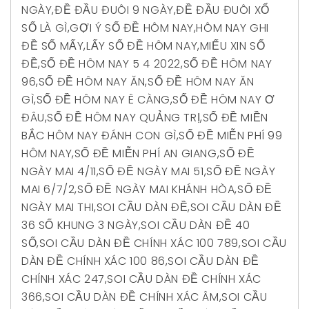
NGÀY
,
ĐỀ ĐẦU ĐUÔI 9 NGÀY
,
ĐỀ ĐẦU ĐUÔI XỔ
SỐ LÀ GÌ
,
GỢI Ý SỐ ĐỀ HÔM NAY
,
HÔM NAY GHI
ĐỀ SỐ MẤY
,
LẤY SỐ ĐỀ HÔM NAY
,
MIẾU XIN SỐ
ĐỀ
,
SỐ ĐỀ HÔM NAY 5 4 2022
,
SỐ ĐỀ HÔM NAY
96
,
SỐ ĐỀ HÔM NAY ĂN
,
SỐ ĐỀ HÔM NAY ĂN
GÌ
,
SỐ ĐỀ HÔM NAY Ê CÀNG
,
SỐ ĐỀ HÔM NAY Ơ
ĐÂU
,
SỐ ĐỀ HÔM NAY QUẢNG TRỊ
,
SỐ ĐỀ MIỀN
BẮC HÔM NAY ĐÁNH CON GÌ
,
SỐ ĐỀ MIỄN PHÍ 99
HÔM NAY
,
SỐ ĐỀ MIỄN PHÍ AN GIANG
,
SỐ ĐỀ
NGÀY MAI 4/11
,
SỐ ĐỀ NGÀY MAI 51
,
SỐ ĐỀ NGÀY
MAI 6/7/2
,
SỐ ĐỀ NGÀY MAI KHÁNH HÒA
,
SỐ ĐỀ
NGÀY MAI THI
,
SOI CẦU DÀN ĐỀ
,
SOI CẦU DÀN ĐỀ
36 SỐ KHUNG 3 NGÀY
,
SOI CẦU DÀN ĐỀ 40
SỐ
,
SOI CẦU DÀN ĐỀ CHÍNH XÁC 100 789
,
SOI CẦU
DÀN ĐỀ CHÍNH XÁC 100 86
,
SOI CẦU DÀN ĐỀ
CHÍNH XÁC 247
,
SOI CẦU DÀN ĐỀ CHÍNH XÁC
366
,
SOI CẦU DÀN ĐỀ CHÍNH XÁC ÂM
,
SOI CẦU