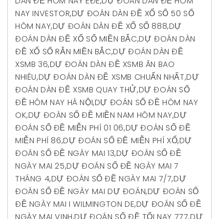
DÀN ĐỀ HÔM NAY ÊĐÊ
,
DỰ ĐOÁN DÀN ĐỀ HÔM
NAY INVESTOR
,
DỰ ĐOÁN DÀN ĐỀ XỔ SỐ 50 SỐ
HÔM NAY
,
DỰ ĐOÁN DÀN ĐỀ XỔ SỐ 888
,
DỰ
ĐOÁN DÀN ĐỀ XỔ SỐ MIỀN BẮC
,
DỰ ĐOÁN DÀN
ĐỀ XỔ SỐ RẮN MIỀN BẮC
,
DỰ ĐOÁN DÀN ĐỀ
XSMB 36
,
DỰ ĐOÁN DÀN ĐỀ XSMB ĂN BAO
NHIÊU
,
DỰ ĐOÁN DÀN ĐỀ XSMB CHUẨN NHẤT
,
DỰ
ĐOÁN DÀN ĐỀ XSMB QUAY THỬ
,
DỰ ĐOÁN SỐ
ĐỀ HÔM NAY HÀ NỘI
,
DỰ ĐOÁN SỐ ĐỀ HÔM NAY
OK
,
DỰ ĐOÁN SỐ ĐỀ MIỀN NAM HÔM NAY
,
DỰ
ĐOÁN SỐ ĐỀ MIỄN PHÍ 01 06
,
DỰ ĐOÁN SỐ ĐỀ
MIỄN PHÍ 86
,
DỰ ĐOÁN SỐ ĐỀ MIỄN PHÍ XỔ
,
DỰ
ĐOÁN SỐ ĐỀ NGÀY MAI 13
,
DỰ ĐOÁN SỐ ĐỀ
NGÀY MAI 25
,
DỰ ĐOÁN SỐ ĐỀ NGÀY MAI 7
THÁNG 4
,
DỰ ĐOÁN SỐ ĐỀ NGÀY MAI 7/7
,
DỰ
ĐOÁN SỐ ĐỀ NGÀY MAI DỰ ĐOÁN
,
DỰ ĐOÁN SỐ
ĐỀ NGÀY MAI I WILMINGTON DE
,
DỰ ĐOÁN SỐ ĐỀ
NGÀY MAI VINH
,
DỰ ĐOÁN SỐ ĐỀ TỐI NAY 777
,
DỰ