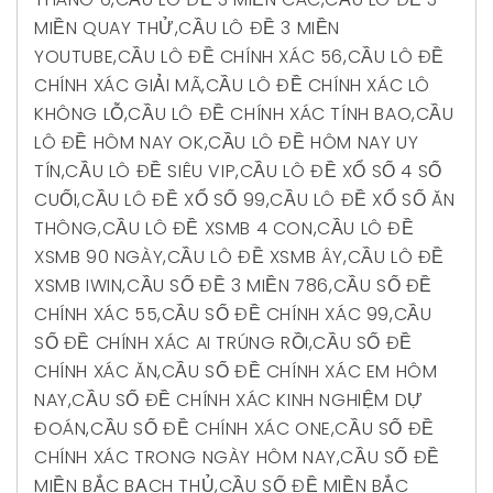
MIỀN QUAY THỬ
,
CẦU LÔ ĐỀ 3 MIỀN
YOUTUBE
,
CẦU LÔ ĐỀ CHÍNH XÁC 56
,
CẦU LÔ ĐỀ
CHÍNH XÁC GIẢI MÃ
,
CẦU LÔ ĐỀ CHÍNH XÁC LÔ
KHÔNG LỖ
,
CẦU LÔ ĐỀ CHÍNH XÁC TÍNH BAO
,
CẦU
LÔ ĐỀ HÔM NAY OK
,
CẦU LÔ ĐỀ HÔM NAY UY
TÍN
,
CẦU LÔ ĐỀ SIÊU VIP
,
CẦU LÔ ĐỀ XỔ SỐ 4 SỐ
CUỐI
,
CẦU LÔ ĐỀ XỔ SỐ 99
,
CẦU LÔ ĐỀ XỔ SỐ ĂN
THÔNG
,
CẦU LÔ ĐỀ XSMB 4 CON
,
CẦU LÔ ĐỀ
XSMB 90 NGÀY
,
CẦU LÔ ĐỀ XSMB ÂY
,
CẦU LÔ ĐỀ
XSMB IWIN
,
CẦU SỐ ĐỀ 3 MIỀN 786
,
CẦU SỐ ĐỀ
CHÍNH XÁC 55
,
CẦU SỐ ĐỀ CHÍNH XÁC 99
,
CẦU
SỐ ĐỀ CHÍNH XÁC AI TRÚNG RỒI
,
CẦU SỐ ĐỀ
CHÍNH XÁC ĂN
,
CẦU SỐ ĐỀ CHÍNH XÁC EM HÔM
NAY
,
CẦU SỐ ĐỀ CHÍNH XÁC KINH NGHIỆM DỰ
ĐOÁN
,
CẦU SỐ ĐỀ CHÍNH XÁC ONE
,
CẦU SỐ ĐỀ
CHÍNH XÁC TRONG NGÀY HÔM NAY
,
CẦU SỐ ĐỀ
MIỀN BẮC BẠCH THỦ
,
CẦU SỐ ĐỀ MIỀN BẮC