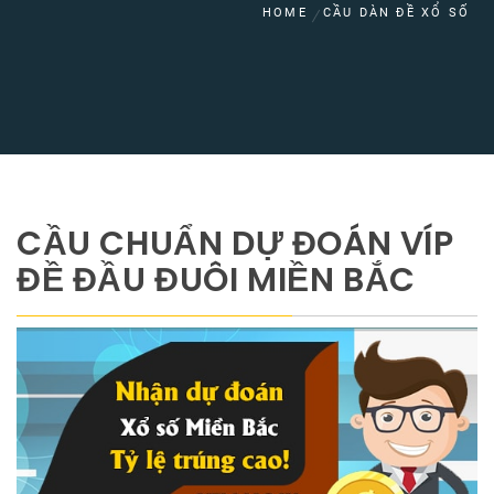
HOME
CẦU DÀN ĐỀ XỔ SỐ
CẦU CHUẨN DỰ ĐOÁN VÍP
ĐỀ ĐẦU ĐUÔI MIỀN BẮC