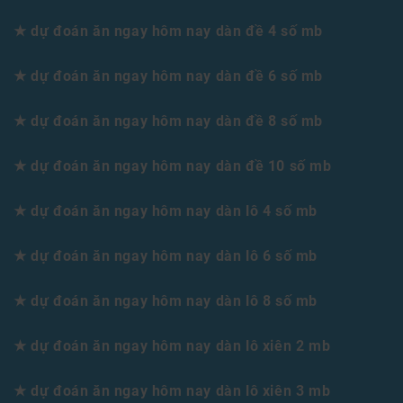
★ dự đoán ăn ngay hôm nay dàn đề 4 số mb
★ dự đoán ăn ngay hôm nay dàn đề 6 số mb
★ dự đoán ăn ngay hôm nay dàn đề 8 số mb
★ dự đoán ăn ngay hôm nay dàn đề 10 số mb
★ dự đoán ăn ngay hôm nay dàn lô 4 số mb
★ dự đoán ăn ngay hôm nay dàn lô 6 số mb
★ dự đoán ăn ngay hôm nay dàn lô 8 số mb
★ dự đoán ăn ngay hôm nay dàn lô xiên 2 mb
★ dự đoán ăn ngay hôm nay dàn lô xiên 3 mb