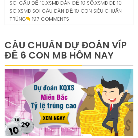
SOI CẦU ĐỀ 10
,
XSMB DÀN ĐỀ 10 SỐ
,
XSMB DE 10
SO
,
XSMB SOI CẦU DÀN ĐỀ 10 CON SIÊU CHUẨN
TRÚNG
197 COMMENTS
CẦU CHUẨN DỰ ĐOÁN VÍP
ĐỀ 6 CON MB HÔM NAY