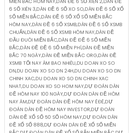
MIỀN BẮC HÔM NAY
,
DÀN ĐỀ 6 SỐ XIÊN 2
,
DÀN ĐỀ
6 SỐ XIÊN 3
,
DÀN ĐỀ 6 SỐ XO SO
,
DÀN ĐỀ 6 SỐ XỔ
SỐ MIỀN BẮC
,
DÀN ĐỀ 6 SỐ XỔ SỐ MIỀN BẮC
HÔM NAY
,
DÀN ĐỀ 6 SỐ XSMB
,
DÀN ĐỀ 6 SỐ XSMB
CHUẨN
,
DÀN ĐỀ 6 SỐ XSMB HÔM NAY
,
DÀN ĐỀ
ĐẦU ĐUÔI MIỀN BẮC
,
DÀN ĐỀ ĐỀ 6 SỐ MIỀN
BẮC
,
DÀN ĐỀ ĐỀ 6 SỐ MIỀN PHÍ
,
DÀN ĐỀ MIỀN
BẮC 70 NGÀY
,
DÀN ĐỀ MIỀN BẮC ORG
,
DÀN ĐỀ
XSMB TỐI NAY ÂM BAO NHIÊU
,
DU DOAN XO SO
DN
,
DU DOAN XO SO DN 24H
,
DU DOAN XO SO DN
CHINH XAC
,
DU DOAN XO SO DN CHINH XAC
NHAT
,
DU DOAN XO SO HOM NAY
,
DỰ ĐOÁN DÀN
ĐỀ HÔM NAY 100 NGÀY
,
DỰ ĐOÁN DÀN ĐỀ HÔM
NAY ÂM
,
DỰ ĐOÁN DÀN ĐỀ HÔM NAY ÊĐÊ
,
DỰ
ĐOÁN DÀN ĐỀ HÔM NAY INVESTOR
,
DỰ ĐOÁN
DÀN ĐỀ XỔ SỐ 50 SỐ HÔM NAY
,
DỰ ĐOÁN DÀN
ĐỀ XỔ SỐ 888
,
DỰ ĐOÁN DÀN ĐỀ XỔ SỐ MIỀN
BẮC
,
DỰ ĐOÁN DÀN ĐỀ XỔ SỐ RẮN MIỀN BẮC
,
DỰ