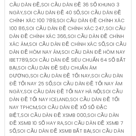
CẦU DÀN ĐỀ
,
SOI CẦU DÀN ĐỀ 36 SỐ KHUNG 3
NGÀY
,
SOI CẦU DÀN ĐỀ 40 SỐ
,
SOI CẦU DÀN ĐỀ
CHÍNH XÁC 100 789
,
SOI CẦU DÀN ĐỀ CHÍNH XÁC
100 86
,
SOI CẦU DÀN ĐỀ CHÍNH XÁC 247
,
SOI CẦU
DÀN ĐỀ CHÍNH XÁC 366
,
SOI CẦU DÀN ĐỀ CHÍNH
XÁC ÂM
,
SOI CẦU DÀN ĐỀ CHÍNH XÁC SỐ
,
SOI CẦU
DÀN ĐỀ HÔM NAY ÂM
,
SOI CẦU DÀN ĐỀ HÔM NAY
IBET789
,
SOI CẦU DÀN ĐỀ SIÊU CHUẨN 64 SỐ BẤT
BẠI
,
SOI CẦU DÀN ĐỀ SIÊU CHUẨN ÂM
DƯƠNG
,
SOI CẦU DÀN ĐỀ TỐI NAY
,
SOI CẦU DÀN
ĐỀ TỐI NAY 25 SỐ
,
SOI CẦU DÀN ĐỀ TỐI NAY ÂM
NGÀY
,
SOI CẦU DÀN ĐỀ TỐI NAY HÀ NỘI
,
SOI CẦU
DÀN ĐỀ TỐI NAY ICELAND
,
SOI CẦU DÀN ĐỀ TỐI
NAY TPHCM
,
SOI CẦU DÀN ĐỀ XỔ SỐ ĐẶC
BIỆT
,
SOI CẦU DÀN ĐỀ XSMB 000
,
SOI CẦU DÀN
ĐỀ XSMB 10 SỐ HAY RA
,
SOI CẦU DÀN ĐỀ XSMB 7
SỐ
,
SOI CẦU DÀN ĐỀ XSMB BẤT BẠI
,
SOI CẦU DÀN