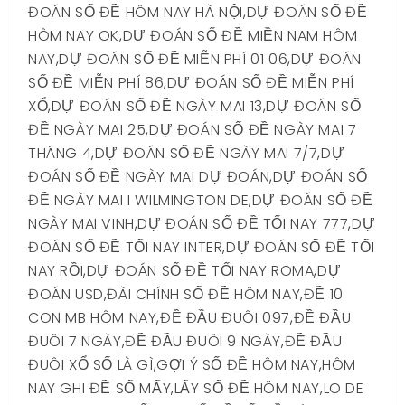
ĐOÁN SỐ ĐỀ HÔM NAY HÀ NỘI
,
DỰ ĐOÁN SỐ ĐỀ
HÔM NAY OK
,
DỰ ĐOÁN SỐ ĐỀ MIỀN NAM HÔM
NAY
,
DỰ ĐOÁN SỐ ĐỀ MIỄN PHÍ 01 06
,
DỰ ĐOÁN
SỐ ĐỀ MIỄN PHÍ 86
,
DỰ ĐOÁN SỐ ĐỀ MIỄN PHÍ
XỔ
,
DỰ ĐOÁN SỐ ĐỀ NGÀY MAI 13
,
DỰ ĐOÁN SỐ
ĐỀ NGÀY MAI 25
,
DỰ ĐOÁN SỐ ĐỀ NGÀY MAI 7
THÁNG 4
,
DỰ ĐOÁN SỐ ĐỀ NGÀY MAI 7/7
,
DỰ
ĐOÁN SỐ ĐỀ NGÀY MAI DỰ ĐOÁN
,
DỰ ĐOÁN SỐ
ĐỀ NGÀY MAI I WILMINGTON DE
,
DỰ ĐOÁN SỐ ĐỀ
NGÀY MAI VINH
,
DỰ ĐOÁN SỐ ĐỀ TỐI NAY 777
,
DỰ
ĐOÁN SỐ ĐỀ TỐI NAY INTER
,
DỰ ĐOÁN SỐ ĐỀ TỐI
NAY RỒI
,
DỰ ĐOÁN SỐ ĐỀ TỐI NAY ROMA
,
DỰ
ĐOÁN USD
,
ĐÀI CHÍNH SỐ ĐỀ HÔM NAY
,
ĐỀ 10
CON MB HÔM NAY
,
ĐỀ ĐẦU ĐUÔI 097
,
ĐỀ ĐẦU
ĐUÔI 7 NGÀY
,
ĐỀ ĐẦU ĐUÔI 9 NGÀY
,
ĐỀ ĐẦU
ĐUÔI XỔ SỐ LÀ GÌ
,
GỢI Ý SỐ ĐỀ HÔM NAY
,
HÔM
NAY GHI ĐỀ SỐ MẤY
,
LẤY SỐ ĐỀ HÔM NAY
,
LO DE