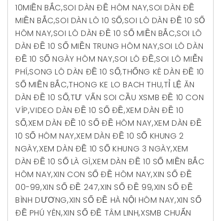
10MIỀN BẮC
,
SOI DÀN ĐỀ HÔM NAY
,
SOI DÀN ĐỀ
MIỀN BẮC
,
SOI DÀN LÔ 10 SỐ
,
SOI LÔ DÀN ĐỀ 10 SỐ
HÔM NAY
,
SOI LÔ DÀN ĐỀ 10 SỐ MIỀN BẮC
,
SOI LÔ
DÀN ĐỀ 10 SỐ MIỀN TRUNG HÔM NAY
,
SOI LÔ DÀN
ĐỀ 10 SỐ NGÀY HÔM NAY
,
SOI LÔ ĐỀ
,
SOI LÔ MIỄN
PHÍ
,
SONG LÔ DÀN ĐỀ 10 SỐ
,
THỐNG KÊ DÀN ĐỀ 10
SỐ MIỀN BẮC
,
THONG KE LO BACH THU
,
TỈ LỆ ĂN
DÀN ĐỀ 10 SỐ
,
TƯ VẤN SOI CẦU XSMB ĐỀ 10 CON
VÍP
,
VIDEO DÀN ĐỀ 10 SỐ ĐỀ
,
XEM DÀN ĐỀ 10
SỐ
,
XEM DÀN ĐỀ 10 SỐ ĐỀ HÔM NAY
,
XEM DÀN ĐỀ
10 SỐ HÔM NAY
,
XEM DÀN ĐỀ 10 SỐ KHUNG 2
NGÀY
,
XEM DÀN ĐỀ 10 SỐ KHUNG 3 NGÀY
,
XEM
DÀN ĐỀ 10 SỐ LÀ GÌ
,
XEM DÀN ĐỀ 10 SỐ MIỀN BẮC
HÔM NAY
,
XIN CON SỐ ĐỀ HÔM NAY
,
XIN SỐ ĐỀ
00-99
,
XIN SỐ ĐỀ 247
,
XIN SỐ ĐỀ 99
,
XIN SỐ ĐỀ
BÌNH DƯƠNG
,
XIN SỐ ĐỀ HÀ NỘI HÔM NAY
,
XIN SỐ
ĐỀ PHÚ YÊN
,
XIN SỐ ĐỀ TÂM LINH
,
XSMB CHUẨN