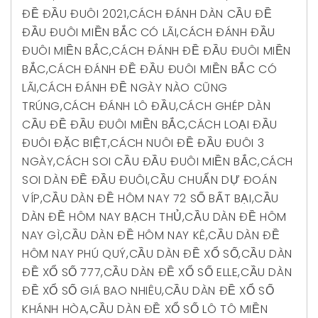
ĐỀ ĐẦU ĐUÔI 2021
,
CÁCH ĐÁNH DÀN CẦU ĐỀ
ĐẦU ĐUÔI MIỀN BẮC CÓ LÃI
,
CÁCH ĐÁNH ĐẦU
ĐUÔI MIỀN BẮC
,
CÁCH ĐÁNH ĐỀ ĐẦU ĐUÔI MIỀN
BẮC
,
CÁCH ĐÁNH ĐỀ ĐẦU ĐUÔI MIỀN BẮC CÓ
LÃI
,
CÁCH ĐÁNH ĐỀ NGÀY NÀO CŨNG
TRÚNG
,
CÁCH ĐÁNH LÔ ĐẦU
,
CÁCH GHÉP DÀN
CẦU ĐỀ ĐẦU ĐUÔI MIỀN BẮC
,
CÁCH LOẠI ĐẦU
ĐUÔI ĐẶC BIỆT
,
CÁCH NUÔI ĐỀ ĐẦU ĐUÔI 3
NGÀY
,
CÁCH SOI CẦU ĐẦU ĐUÔI MIỀN BẮC
,
CÁCH
SOI DÀN ĐỀ ĐẦU ĐUÔI
,
CẦU CHUẨN DỰ ĐOÁN
VÍP
,
CẦU DÀN ĐỀ HÔM NAY 72 SỐ BẤT BẠI
,
CẦU
DÀN ĐỀ HÔM NAY BẠCH THỦ
,
CẦU DÀN ĐỀ HÔM
NAY GÌ
,
CẦU DÀN ĐỀ HÔM NAY KÊ
,
CẦU DÀN ĐỀ
HÔM NAY PHÚ QUÝ
,
CẦU DÀN ĐỀ XỔ SỐ
,
CẦU DÀN
ĐỀ XỔ SỐ 777
,
CẦU DÀN ĐỀ XỔ SỐ ELLE
,
CẦU DÀN
ĐỀ XỔ SỐ GIÁ BAO NHIÊU
,
CẦU DÀN ĐỀ XỔ SỐ
KHÁNH HÒA
,
CẦU DÀN ĐỀ XỔ SỐ LÔ TÔ MIỀN