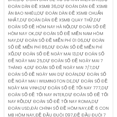
ĐOÁN DÀN ĐỀ XSMB 36
,
DỰ ĐOÁN DÀN ĐỀ XSMB
ĂN BAO NHIÊU
,
DỰ ĐOÁN DÀN ĐỀ XSMB CHUẨN
NHẤT
,
DỰ ĐOÁN DÀN ĐỀ XSMB QUAY THỬ
,
DỰ
ĐOÁN SỐ ĐỀ HÔM NAY HÀ NỘI
,
DỰ ĐOÁN SỐ ĐỀ
HÔM NAY OK
,
DỰ ĐOÁN SỐ ĐỀ MIỀN NAM HÔM
NAY
,
DỰ ĐOÁN SỐ ĐỀ MIỄN PHÍ 01 06
,
DỰ ĐOÁN
SỐ ĐỀ MIỄN PHÍ 86
,
DỰ ĐOÁN SỐ ĐỀ MIỄN PHÍ
XỔ
,
DỰ ĐOÁN SỐ ĐỀ NGÀY MAI 13
,
DỰ ĐOÁN SỐ
ĐỀ NGÀY MAI 25
,
DỰ ĐOÁN SỐ ĐỀ NGÀY MAI 7
THÁNG 4
,
DỰ ĐOÁN SỐ ĐỀ NGÀY MAI 7/7
,
DỰ
ĐOÁN SỐ ĐỀ NGÀY MAI DỰ ĐOÁN
,
DỰ ĐOÁN SỐ
ĐỀ NGÀY MAI I WILMINGTON DE
,
DỰ ĐOÁN SỐ ĐỀ
NGÀY MAI VINH
,
DỰ ĐOÁN SỐ ĐỀ TỐI NAY 777
,
DỰ
ĐOÁN SỐ ĐỀ TỐI NAY INTER
,
DỰ ĐOÁN SỐ ĐỀ TỐI
NAY RỒI
,
DỰ ĐOÁN SỐ ĐỀ TỐI NAY ROMA
,
DỰ
ĐOÁN USD
,
ĐÀI CHÍNH SỐ ĐỀ HÔM NAY
,
ĐỀ 6 CON
MB HÔM NAY
,
ĐỀ ĐẦU ĐUÔI 097
,
ĐỀ ĐẦU ĐUÔI 7