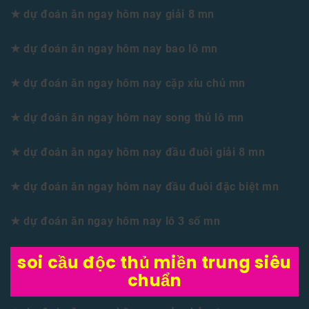
★ dự đoán ăn ngay hôm nay giải 8 mn
★ dự đoán ăn ngay hôm nay bao lô mn
★ dự đoán ăn ngay hôm nay cặp xỉu chủ mn
★ dự đoán ăn ngay hôm nay song thủ lô mn
★ dự đoán ăn ngay hôm nay đầu đuôi giải 8 mn
★ dự đoán ăn ngay hôm nay đầu đuôi đặc biệt mn
★ dự đoán ăn ngay hôm nay lô 3 số mn
soi cầu độc thủ miền trung siêu
chuẩn