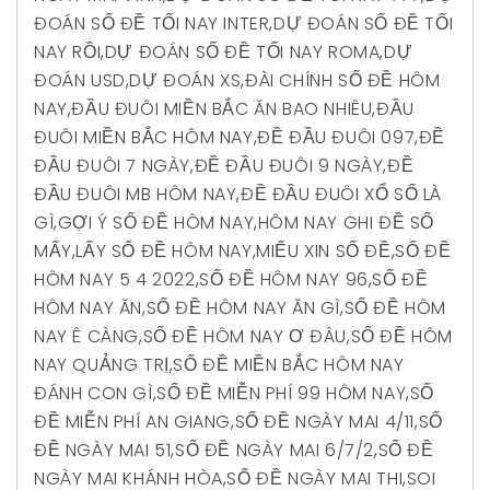
ĐOÁN SỐ ĐỀ TỐI NAY INTER
,
DỰ ĐOÁN SỐ ĐỀ TỐI
NAY RỒI
,
DỰ ĐOÁN SỐ ĐỀ TỐI NAY ROMA
,
DỰ
ĐOÁN USD
,
DỰ ĐOÁN XS
,
ĐÀI CHÍNH SỐ ĐỀ HÔM
NAY
,
ĐẦU ĐUÔI MIỀN BẮC ĂN BAO NHIÊU
,
ĐẦU
ĐUÔI MIỀN BẮC HÔM NAY
,
ĐỀ ĐẦU ĐUÔI 097
,
ĐỀ
ĐẦU ĐUÔI 7 NGÀY
,
ĐỀ ĐẦU ĐUÔI 9 NGÀY
,
ĐỀ
ĐẦU ĐUÔI MB HÔM NAY
,
ĐỀ ĐẦU ĐUÔI XỔ SỐ LÀ
GÌ
,
GỢI Ý SỐ ĐỀ HÔM NAY
,
HÔM NAY GHI ĐỀ SỐ
MẤY
,
LẤY SỐ ĐỀ HÔM NAY
,
MIẾU XIN SỐ ĐỀ
,
SỐ ĐỀ
HÔM NAY 5 4 2022
,
SỐ ĐỀ HÔM NAY 96
,
SỐ ĐỀ
HÔM NAY ĂN
,
SỐ ĐỀ HÔM NAY ĂN GÌ
,
SỐ ĐỀ HÔM
NAY Ê CÀNG
,
SỐ ĐỀ HÔM NAY Ơ ĐÂU
,
SỐ ĐỀ HÔM
NAY QUẢNG TRỊ
,
SỐ ĐỀ MIỀN BẮC HÔM NAY
ĐÁNH CON GÌ
,
SỐ ĐỀ MIỄN PHÍ 99 HÔM NAY
,
SỐ
ĐỀ MIỄN PHÍ AN GIANG
,
SỐ ĐỀ NGÀY MAI 4/11
,
SỐ
ĐỀ NGÀY MAI 51
,
SỐ ĐỀ NGÀY MAI 6/7/2
,
SỐ ĐỀ
NGÀY MAI KHÁNH HÒA
,
SỐ ĐỀ NGÀY MAI THI
,
SOI