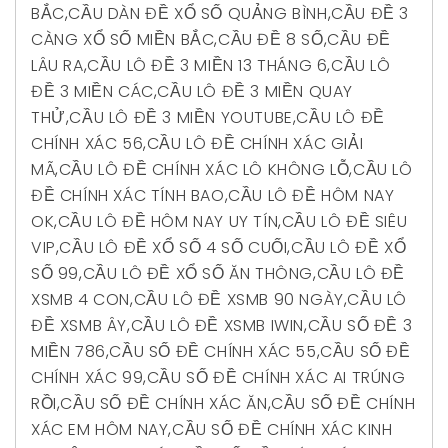
BẮC
,
CẦU DÀN ĐỀ XỔ SỐ QUẢNG BÌNH
,
CẦU ĐỀ 3
CÀNG XỔ SỐ MIỀN BẮC
,
CẦU ĐỀ 8 SỐ
,
CẦU ĐỀ
LÂU RA
,
CẦU LÔ ĐỀ 3 MIỀN 13 THÁNG 6
,
CẦU LÔ
ĐỀ 3 MIỀN CÁC
,
CẦU LÔ ĐỀ 3 MIỀN QUAY
THỬ
,
CẦU LÔ ĐỀ 3 MIỀN YOUTUBE
,
CẦU LÔ ĐỀ
CHÍNH XÁC 56
,
CẦU LÔ ĐỀ CHÍNH XÁC GIẢI
MÃ
,
CẦU LÔ ĐỀ CHÍNH XÁC LÔ KHÔNG LỖ
,
CẦU LÔ
ĐỀ CHÍNH XÁC TÍNH BAO
,
CẦU LÔ ĐỀ HÔM NAY
OK
,
CẦU LÔ ĐỀ HÔM NAY UY TÍN
,
CẦU LÔ ĐỀ SIÊU
VIP
,
CẦU LÔ ĐỀ XỔ SỐ 4 SỐ CUỐI
,
CẦU LÔ ĐỀ XỔ
SỐ 99
,
CẦU LÔ ĐỀ XỔ SỐ ĂN THÔNG
,
CẦU LÔ ĐỀ
XSMB 4 CON
,
CẦU LÔ ĐỀ XSMB 90 NGÀY
,
CẦU LÔ
ĐỀ XSMB ÂY
,
CẦU LÔ ĐỀ XSMB IWIN
,
CẦU SỐ ĐỀ 3
MIỀN 786
,
CẦU SỐ ĐỀ CHÍNH XÁC 55
,
CẦU SỐ ĐỀ
CHÍNH XÁC 99
,
CẦU SỐ ĐỀ CHÍNH XÁC AI TRÚNG
RỒI
,
CẦU SỐ ĐỀ CHÍNH XÁC ĂN
,
CẦU SỐ ĐỀ CHÍNH
XÁC EM HÔM NAY
,
CẦU SỐ ĐỀ CHÍNH XÁC KINH