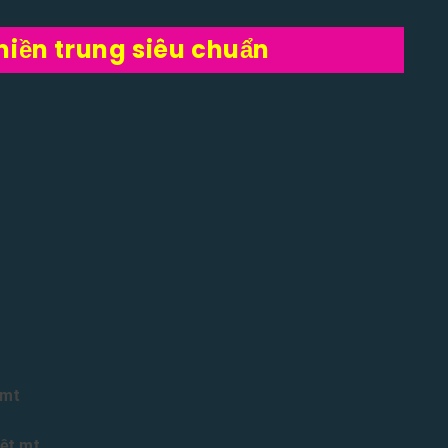
miền trung siêu chuẩn
 mt
ệt mt