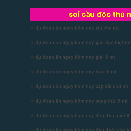
soi cầu độc thủ 
★
dự đoán ăn ngay hôm nay xỉu chủ mt
★
dự đoán ăn ngay hôm nay giải đặc biệt mt
★
dự đoán ăn ngay hôm nay giải 8 mt
★
dự đoán ăn ngay hôm nay bao lô mt
★
dự đoán ăn ngay hôm nay cặp xỉu chủ mt
★
dự đoán ăn ngay hôm nay song thủ lô mt
★
dự đoán ăn ngay hôm nay đầu đuôi giải 8
★
dự đoán ăn ngay hôm nay đầu đuôi đặc bi