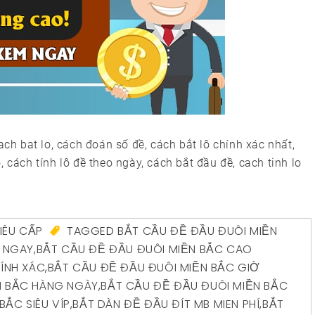
ach bat lo, cách đoán số đề, cách bắt lô chính xác nhất,
, cách tính lô đề theo ngày, cách bắt đầu đề, cach tinh lo
IÊU CẤP
TAGGED
BẮT CẦU ĐỀ ĐẦU ĐUÔI MIỀN
N NGAY
,
BẮT CẦU ĐỀ ĐẦU ĐUÔI MIỀN BẮC CAO
ÍNH XÁC
,
BẮT CẦU ĐỀ ĐẦU ĐUÔI MIỀN BẮC GIỜ
N BẮC HÀNG NGÀY
,
BẮT CẦU ĐỀ ĐẦU ĐUÔI MIỀN BẮC
BẮC SIÊU VÍP
,
BẮT DÀN ĐỀ ĐẦU ĐÍT MB MIEN PHÍ
,
BẮT