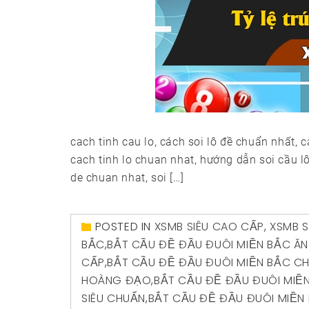
cach tinh cau lo, cách soi lô đề chuẩn nhất, c
cach tinh lo chuan nhat, hướng dẫn soi cầu lô
de chuan nhat, soi […]
POSTED IN
XSMB SIÊU CAO CẤP
,
XSMB S
BẮC
,
BẮT CẦU ĐỀ ĐẦU ĐUÔI MIỀN BẮC Ă
CẤP
,
BẮT CẦU ĐỀ ĐẦU ĐUÔI MIỀN BẮC CH
HOÀNG ĐẠO
,
BẮT CẦU ĐỀ ĐẦU ĐUÔI MIỀ
SIÊU CHUẨN
,
BẮT CẦU ĐỀ ĐẦU ĐUÔI MIỀN 