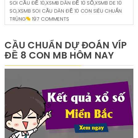
SOI CẦU ĐỀ 10
,
XSMB DÀN ĐỀ 10 SỐ
,
XSMB DE 10
SO
,
XSMB SOI CẦU DÀN ĐỀ 10 CON SIÊU CHUẨN
TRÚNG
197 COMMENTS
CẦU CHUẨN DỰ ĐOÁN VÍP
ĐỀ 8 CON MB HÔM NAY