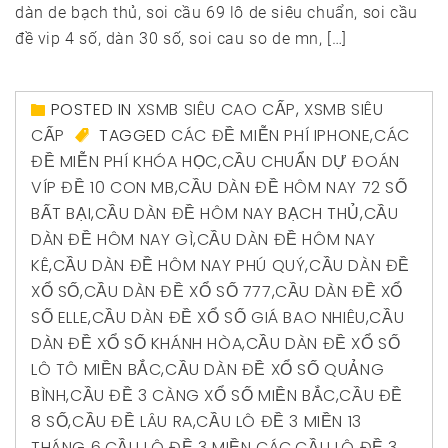
dàn de bạch thủ, soi cầu 69 lô de siêu chuẩn, soi cầu
đề vip 4 số, dàn 30 số, soi cau so de mn, […]
POSTED IN
XSMB SIÊU CAO CẤP
,
XSMB SIÊU
CẤP
TAGGED
CÁC ĐỀ MIỄN PHÍ IPHONE
,
CÁC
ĐỀ MIỄN PHÍ KHÓA HỌC
,
CẦU CHUẨN DỰ ĐOÁN
VÍP ĐỀ 10 CON MB
,
CẦU DÀN ĐỀ HÔM NAY 72 SỐ
BẤT BẠI
,
CẦU DÀN ĐỀ HÔM NAY BẠCH THỦ
,
CẦU
DÀN ĐỀ HÔM NAY GÌ
,
CẦU DÀN ĐỀ HÔM NAY
KÊ
,
CẦU DÀN ĐỀ HÔM NAY PHÚ QUÝ
,
CẦU DÀN ĐỀ
XỔ SỐ
,
CẦU DÀN ĐỀ XỔ SỐ 777
,
CẦU DÀN ĐỀ XỔ
SỐ ELLE
,
CẦU DÀN ĐỀ XỔ SỐ GIÁ BAO NHIÊU
,
CẦU
DÀN ĐỀ XỔ SỐ KHÁNH HÒA
,
CẦU DÀN ĐỀ XỔ SỐ
LÔ TÔ MIỀN BẮC
,
CẦU DÀN ĐỀ XỔ SỐ QUẢNG
BÌNH
,
CẦU ĐỀ 3 CÀNG XỔ SỐ MIỀN BẮC
,
CẦU ĐỀ
8 SỐ
,
CẦU ĐỀ LÂU RA
,
CẦU LÔ ĐỀ 3 MIỀN 13
THÁNG 6
,
CẦU LÔ ĐỀ 3 MIỀN CÁC
,
CẦU LÔ ĐỀ 3