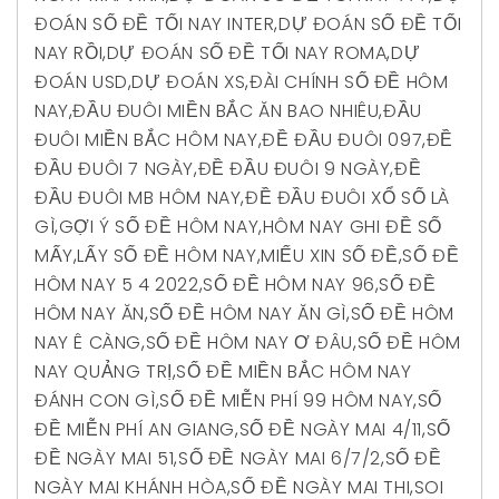
ĐOÁN SỐ ĐỀ TỐI NAY INTER
,
DỰ ĐOÁN SỐ ĐỀ TỐI
NAY RỒI
,
DỰ ĐOÁN SỐ ĐỀ TỐI NAY ROMA
,
DỰ
ĐOÁN USD
,
DỰ ĐOÁN XS
,
ĐÀI CHÍNH SỐ ĐỀ HÔM
NAY
,
ĐẦU ĐUÔI MIỀN BẮC ĂN BAO NHIÊU
,
ĐẦU
ĐUÔI MIỀN BẮC HÔM NAY
,
ĐỀ ĐẦU ĐUÔI 097
,
ĐỀ
ĐẦU ĐUÔI 7 NGÀY
,
ĐỀ ĐẦU ĐUÔI 9 NGÀY
,
ĐỀ
ĐẦU ĐUÔI MB HÔM NAY
,
ĐỀ ĐẦU ĐUÔI XỔ SỐ LÀ
GÌ
,
GỢI Ý SỐ ĐỀ HÔM NAY
,
HÔM NAY GHI ĐỀ SỐ
MẤY
,
LẤY SỐ ĐỀ HÔM NAY
,
MIẾU XIN SỐ ĐỀ
,
SỐ ĐỀ
HÔM NAY 5 4 2022
,
SỐ ĐỀ HÔM NAY 96
,
SỐ ĐỀ
HÔM NAY ĂN
,
SỐ ĐỀ HÔM NAY ĂN GÌ
,
SỐ ĐỀ HÔM
NAY Ê CÀNG
,
SỐ ĐỀ HÔM NAY Ơ ĐÂU
,
SỐ ĐỀ HÔM
NAY QUẢNG TRỊ
,
SỐ ĐỀ MIỀN BẮC HÔM NAY
ĐÁNH CON GÌ
,
SỐ ĐỀ MIỄN PHÍ 99 HÔM NAY
,
SỐ
ĐỀ MIỄN PHÍ AN GIANG
,
SỐ ĐỀ NGÀY MAI 4/11
,
SỐ
ĐỀ NGÀY MAI 51
,
SỐ ĐỀ NGÀY MAI 6/7/2
,
SỐ ĐỀ
NGÀY MAI KHÁNH HÒA
,
SỐ ĐỀ NGÀY MAI THI
,
SOI