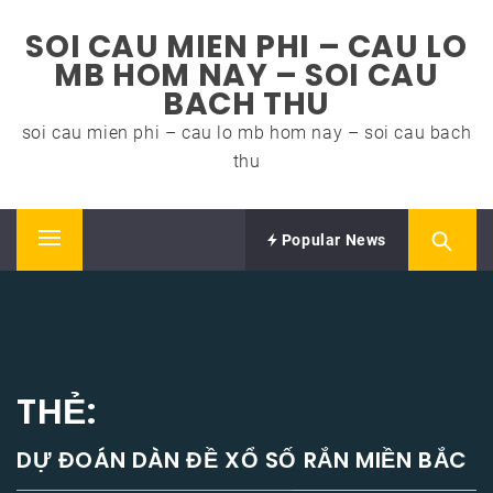
Skip
SOI CAU MIEN PHI – CAU LO
to
MB HOM NAY – SOI CAU
content
BACH THU
soi cau mien phi – cau lo mb hom nay – soi cau bach
thu
Popular News
Primary
Menu
THẺ:
DỰ ĐOÁN DÀN ĐỀ XỔ SỐ RẮN MIỀN BẮC