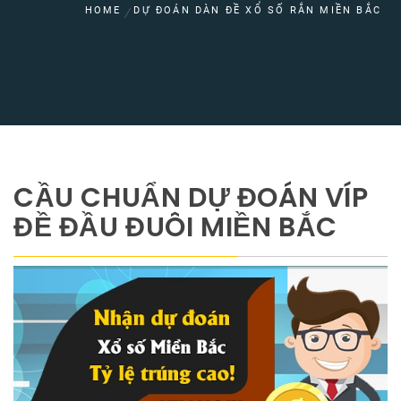
HOME
DỰ ĐOÁN DÀN ĐỀ XỔ SỐ RẮN MIỀN BẮC
CẦU CHUẨN DỰ ĐOÁN VÍP
ĐỀ ĐẦU ĐUÔI MIỀN BẮC