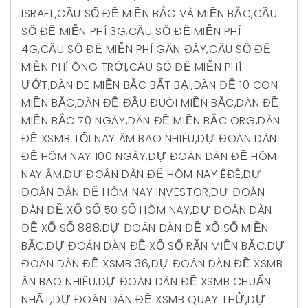
ISRAEL
,
CẦU SỐ ĐỀ MIỀN BẮC VÀ MIỀN BẮC
,
CẦU
SỐ ĐỀ MIỄN PHÍ 3G
,
CẦU SỐ ĐỀ MIỄN PHÍ
4G
,
CẦU SỐ ĐỀ MIỄN PHÍ GẦN ĐÂY
,
CẦU SỐ ĐỀ
MIỄN PHÍ ÔNG TRỜI
,
CẦU SỐ ĐỀ MIỄN PHÍ
ƯỚT
,
DÀN DE MIỀN BẮC BẤT BẠI
,
DÀN ĐỀ 10 CON
MIỀN BẮC
,
DÀN ĐỀ ĐẦU ĐUÔI MIỀN BẮC
,
DÀN ĐỀ
MIỀN BẮC 70 NGÀY
,
DÀN ĐỀ MIỀN BẮC ORG
,
DÀN
ĐỀ XSMB TỐI NAY ÂM BAO NHIÊU
,
DỰ ĐOÁN DÀN
ĐỀ HÔM NAY 100 NGÀY
,
DỰ ĐOÁN DÀN ĐỀ HÔM
NAY ÂM
,
DỰ ĐOÁN DÀN ĐỀ HÔM NAY ÊĐÊ
,
DỰ
ĐOÁN DÀN ĐỀ HÔM NAY INVESTOR
,
DỰ ĐOÁN
DÀN ĐỀ XỔ SỐ 50 SỐ HÔM NAY
,
DỰ ĐOÁN DÀN
ĐỀ XỔ SỐ 888
,
DỰ ĐOÁN DÀN ĐỀ XỔ SỐ MIỀN
BẮC
,
DỰ ĐOÁN DÀN ĐỀ XỔ SỐ RẮN MIỀN BẮC
,
DỰ
ĐOÁN DÀN ĐỀ XSMB 36
,
DỰ ĐOÁN DÀN ĐỀ XSMB
ĂN BAO NHIÊU
,
DỰ ĐOÁN DÀN ĐỀ XSMB CHUẨN
NHẤT
,
DỰ ĐOÁN DÀN ĐỀ XSMB QUAY THỬ
,
DỰ