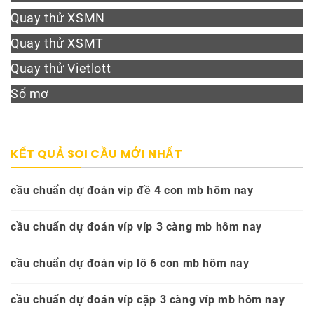
Quay thử XSMN
Quay thử XSMT
Quay thử Vietlott
Sổ mơ
KẾT QUẢ SOI CẦU MỚI NHẤT
cầu chuẩn dự đoán víp đề 4 con mb hôm nay
cầu chuẩn dự đoán víp víp 3 càng mb hôm nay
cầu chuẩn dự đoán víp lô 6 con mb hôm nay
cầu chuẩn dự đoán víp cặp 3 càng víp mb hôm nay