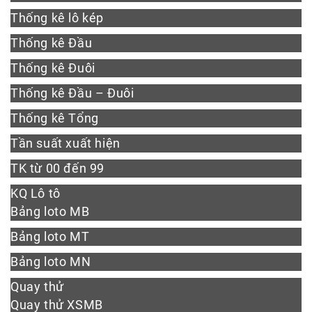
Thống kê lô kép
Thống kê Đầu
Thống kê Đuôi
Thống kê Đầu – Đuôi
Thống kê Tổng
Tần suất xuất hiện
TK từ 00 đến 99
KQ Lô tô
Bảng loto MB
Bảng loto MT
Bảng loto MN
Quay thử
Quay thử XSMB