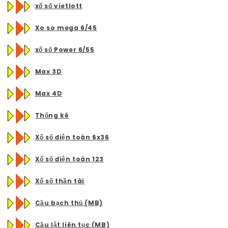
xổ số vietlott
Xo so mega 6/45
xổ số Power 6/55
Max 3D
Max 4D
Thống kê
Xổ số điện toán 6x36
Xổ số điện toán 123
Xổ số thần tài
Cầu bạch thủ (MB)
Cầu lật liên tục (MB)