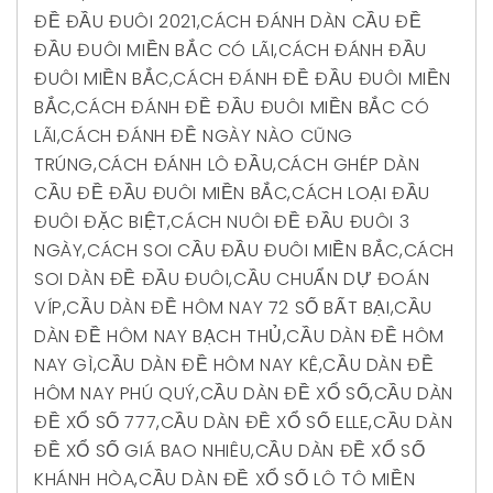
ĐỀ ĐẦU ĐUÔI 2021
,
CÁCH ĐÁNH DÀN CẦU ĐỀ
ĐẦU ĐUÔI MIỀN BẮC CÓ LÃI
,
CÁCH ĐÁNH ĐẦU
ĐUÔI MIỀN BẮC
,
CÁCH ĐÁNH ĐỀ ĐẦU ĐUÔI MIỀN
BẮC
,
CÁCH ĐÁNH ĐỀ ĐẦU ĐUÔI MIỀN BẮC CÓ
LÃI
,
CÁCH ĐÁNH ĐỀ NGÀY NÀO CŨNG
TRÚNG
,
CÁCH ĐÁNH LÔ ĐẦU
,
CÁCH GHÉP DÀN
CẦU ĐỀ ĐẦU ĐUÔI MIỀN BẮC
,
CÁCH LOẠI ĐẦU
ĐUÔI ĐẶC BIỆT
,
CÁCH NUÔI ĐỀ ĐẦU ĐUÔI 3
NGÀY
,
CÁCH SOI CẦU ĐẦU ĐUÔI MIỀN BẮC
,
CÁCH
SOI DÀN ĐỀ ĐẦU ĐUÔI
,
CẦU CHUẨN DỰ ĐOÁN
VÍP
,
CẦU DÀN ĐỀ HÔM NAY 72 SỐ BẤT BẠI
,
CẦU
DÀN ĐỀ HÔM NAY BẠCH THỦ
,
CẦU DÀN ĐỀ HÔM
NAY GÌ
,
CẦU DÀN ĐỀ HÔM NAY KÊ
,
CẦU DÀN ĐỀ
HÔM NAY PHÚ QUÝ
,
CẦU DÀN ĐỀ XỔ SỐ
,
CẦU DÀN
ĐỀ XỔ SỐ 777
,
CẦU DÀN ĐỀ XỔ SỐ ELLE
,
CẦU DÀN
ĐỀ XỔ SỐ GIÁ BAO NHIÊU
,
CẦU DÀN ĐỀ XỔ SỐ
KHÁNH HÒA
,
CẦU DÀN ĐỀ XỔ SỐ LÔ TÔ MIỀN