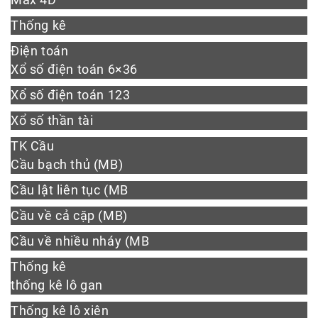
Thống kê
Điện toán
Xổ số điện toán 6×36
Xổ số điện toán 123
Xổ số thần tài
TK Cầu
Cầu bạch thủ (MB)
Cầu lật liên tục (MB
Cầu về cả cặp (MB)
Cầu về nhiều nháy (MB
Thống kê
thống kê lô gan
Thống kê lô xiên