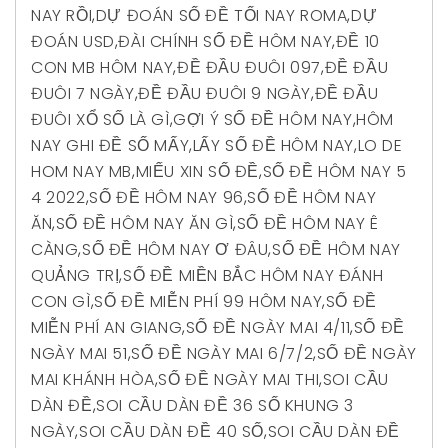
NAY RỒI
,
DỰ ĐOÁN SỐ ĐỀ TỐI NAY ROMA
,
DỰ
ĐOÁN USD
,
ĐÀI CHÍNH SỐ ĐỀ HÔM NAY
,
ĐỀ 10
CON MB HÔM NAY
,
ĐỀ ĐẦU ĐUÔI 097
,
ĐỀ ĐẦU
ĐUÔI 7 NGÀY
,
ĐỀ ĐẦU ĐUÔI 9 NGÀY
,
ĐỀ ĐẦU
ĐUÔI XỔ SỐ LÀ GÌ
,
GỢI Ý SỐ ĐỀ HÔM NAY
,
HÔM
NAY GHI ĐỀ SỐ MẤY
,
LẤY SỐ ĐỀ HÔM NAY
,
LO DE
HOM NAY MB
,
MIẾU XIN SỐ ĐỀ
,
SỐ ĐỀ HÔM NAY 5
4 2022
,
SỐ ĐỀ HÔM NAY 96
,
SỐ ĐỀ HÔM NAY
ĂN
,
SỐ ĐỀ HÔM NAY ĂN GÌ
,
SỐ ĐỀ HÔM NAY Ê
CÀNG
,
SỐ ĐỀ HÔM NAY Ơ ĐÂU
,
SỐ ĐỀ HÔM NAY
QUẢNG TRỊ
,
SỐ ĐỀ MIỀN BẮC HÔM NAY ĐÁNH
CON GÌ
,
SỐ ĐỀ MIỄN PHÍ 99 HÔM NAY
,
SỐ ĐỀ
MIỄN PHÍ AN GIANG
,
SỐ ĐỀ NGÀY MAI 4/11
,
SỐ ĐỀ
NGÀY MAI 51
,
SỐ ĐỀ NGÀY MAI 6/7/2
,
SỐ ĐỀ NGÀY
MAI KHÁNH HÒA
,
SỐ ĐỀ NGÀY MAI THI
,
SOI CẦU
DÀN ĐỀ
,
SOI CẦU DÀN ĐỀ 36 SỐ KHUNG 3
NGÀY
,
SOI CẦU DÀN ĐỀ 40 SỐ
,
SOI CẦU DÀN ĐỀ