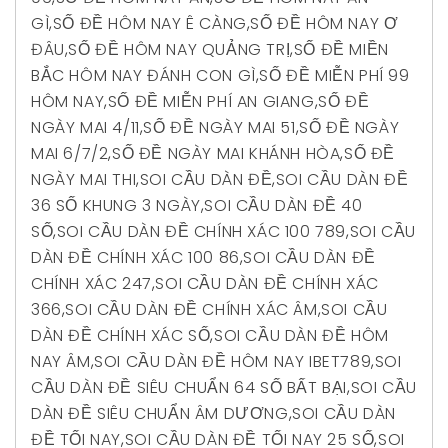
GÌ
,
SỐ ĐỀ HÔM NAY Ê CÀNG
,
SỐ ĐỀ HÔM NAY Ơ
ĐÂU
,
SỐ ĐỀ HÔM NAY QUẢNG TRỊ
,
SỐ ĐỀ MIỀN
BẮC HÔM NAY ĐÁNH CON GÌ
,
SỐ ĐỀ MIỄN PHÍ 99
HÔM NAY
,
SỐ ĐỀ MIỄN PHÍ AN GIANG
,
SỐ ĐỀ
NGÀY MAI 4/11
,
SỐ ĐỀ NGÀY MAI 51
,
SỐ ĐỀ NGÀY
MAI 6/7/2
,
SỐ ĐỀ NGÀY MAI KHÁNH HÒA
,
SỐ ĐỀ
NGÀY MAI THI
,
SOI CẦU DÀN ĐỀ
,
SOI CẦU DÀN ĐỀ
36 SỐ KHUNG 3 NGÀY
,
SOI CẦU DÀN ĐỀ 40
SỐ
,
SOI CẦU DÀN ĐỀ CHÍNH XÁC 100 789
,
SOI CẦU
DÀN ĐỀ CHÍNH XÁC 100 86
,
SOI CẦU DÀN ĐỀ
CHÍNH XÁC 247
,
SOI CẦU DÀN ĐỀ CHÍNH XÁC
366
,
SOI CẦU DÀN ĐỀ CHÍNH XÁC ÂM
,
SOI CẦU
DÀN ĐỀ CHÍNH XÁC SỐ
,
SOI CẦU DÀN ĐỀ HÔM
NAY ÂM
,
SOI CẦU DÀN ĐỀ HÔM NAY IBET789
,
SOI
CẦU DÀN ĐỀ SIÊU CHUẨN 64 SỐ BẤT BẠI
,
SOI CẦU
DÀN ĐỀ SIÊU CHUẨN ÂM DƯƠNG
,
SOI CẦU DÀN
ĐỀ TỐI NAY
,
SOI CẦU DÀN ĐỀ TỐI NAY 25 SỐ
,
SOI