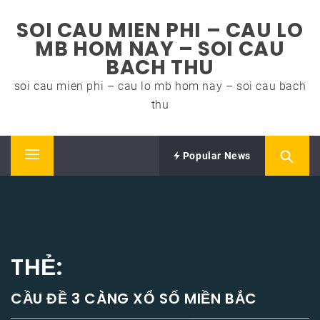
Skip
SOI CAU MIEN PHI – CAU LO
to
MB HOM NAY – SOI CAU
content
BACH THU
soi cau mien phi – cau lo mb hom nay – soi cau bach
thu
Popular News
Primary
Menu
THẺ:
CẦU ĐỀ 3 CÀNG XỔ SỐ MIỀN BẮC