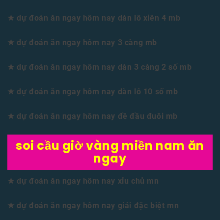
★ dự đoán ăn ngay hôm nay dàn lô xiên 4 mb
★ dự đoán ăn ngay hôm nay 3 càng mb
★ dự đoán ăn ngay hôm nay dàn 3 càng 2 số mb
★ dự đoán ăn ngay hôm nay dàn lô 10 số mb
★ dự đoán ăn ngay hôm nay đề đầu đuôi mb
soi cầu giờ vàng miền nam ăn
ngay
★ dự đoán ăn ngay hôm nay xỉu chủ mn
★ dự đoán ăn ngay hôm nay giải đặc biệt mn