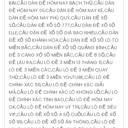
BẠI
,
CẦU DÀN ĐỀ HÔM NAY BẠCH THỦ
,
CẦU DÀN
ĐỀ HÔM NAY GÌ
,
CẦU DÀN ĐỀ HÔM NAY KÊ
,
CẦU
DÀN ĐỀ HÔM NAY PHÚ QUÝ
,
CẦU DÀN ĐỀ XỔ
SỐ
,
CẦU DÀN ĐỀ XỔ SỐ 777
,
CẦU DÀN ĐỀ XỔ SỐ
ELLE
,
CẦU DÀN ĐỀ XỔ SỐ GIÁ BAO NHIÊU
,
CẦU DÀN
ĐỀ XỔ SỐ KHÁNH HÒA
,
CẦU DÀN ĐỀ XỔ SỐ LÔ TÔ
MIỀN BẮC
,
CẦU DÀN ĐỀ XỔ SỐ QUẢNG BÌNH
,
CẦU
ĐỀ 3 CÀNG XỔ SỐ MIỀN BẮC
,
CẦU ĐỀ 8 SỐ
,
CẦU
ĐỀ LÂU RA
,
CẦU LÔ ĐỀ 3 MIỀN 13 THÁNG 6
,
CẦU
LÔ ĐỀ 3 MIỀN CÁC
,
CẦU LÔ ĐỀ 3 MIỀN QUAY
THỬ
,
CẦU LÔ ĐỀ 3 MIỀN YOUTUBE
,
CẦU LÔ ĐỀ
CHÍNH XÁC 56
,
CẦU LÔ ĐỀ CHÍNH XÁC GIẢI
MÃ
,
CẦU LÔ ĐỀ CHÍNH XÁC LÔ KHÔNG LỖ
,
CẦU LÔ
ĐỀ CHÍNH XÁC TÍNH BAO
,
CẦU LÔ ĐỀ HÔM NAY
OK
,
CẦU LÔ ĐỀ HÔM NAY UY TÍN
,
CẦU LÔ ĐỀ SIÊU
VIP
,
CẦU LÔ ĐỀ XỔ SỐ 4 SỐ CUỐI
,
CẦU LÔ ĐỀ XỔ
SỐ 99
,
CẦU LÔ ĐỀ XỔ SỐ ĂN THÔNG
,
CẦU LÔ ĐỀ