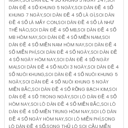
NGÀY
,
SOI DÀN ĐỀ 4 SỐ KHUNG 3 NGÀY 247
,
SOI
DÀN ĐỀ 4 SỐ KHUNG 5 NGÀY
,
SOI DÀN ĐỀ 4 SỐ
KHUNG 7 NGÀY
,
SOI DÀN ĐỀ 4 SỐ LÀ GÌ
,
SOI DÀN
ĐỀ 4 SỐ LÀ MẤY CON
,
SOI DÀN ĐỀ 4 SỐ LÀ NHƯ
THẾ NÀO
,
SOI DÀN ĐỀ 4 SỐ MB
,
SOI DÀN ĐỀ 4 SỐ
MB HÔM NAY
,
SOI DÀN ĐỀ 4 SỐ MIỀN NAM
,
SOI
DÀN ĐỀ 4 SỐ MIỀN NAM HÔM NAY
,
SOI DÀN ĐỀ 4
SỐ MIỄN PHÍ
,
SOI DÀN ĐỀ 4 SỐ NGÀY
,
SOI DÀN ĐỀ
4 SỐ NGÀY HÔM NAY
,
SOI DÀN ĐỀ 4 SỐ NGÀY
MAI
,
SOI DÀN ĐỀ 4 SỐ NUÔI 3 NGÀY
,
SOI DÀN ĐỀ 4
SỐ NUÔI KHUNG
,
SOI DÀN ĐỀ 4 SỐ NUÔI KHUNG 5
NGÀY
,
SOI DÀN ĐỀ 4 SỐ NUÔI KHUNG 5 NGÀY
MIỀN BẮC
,
SOI DÀN ĐỀ 4 SỐ RỒNG BẠCH KIM
,
SOI
DÀN ĐỀ 4 SỐ TRONG NGÀY
,
SOI LÔ DÀN ĐỀ 4 SỐ
HÔM NAY
,
SOI LÔ DÀN ĐỀ 4 SỐ MIỀN BẮC
,
SOI LÔ
DÀN ĐỀ 4 SỐ MIỀN TRUNG HÔM NAY
,
SOI LÔ DÀN
ĐỀ 4 SỐ NGÀY HÔM NAY
,
SOI LÔ MIỄN PHÍ
,
SONG
LÔ DÀN ĐỀ 4 SỐ
,
SONG THỦ LÔ SOI CẦU MIỄN