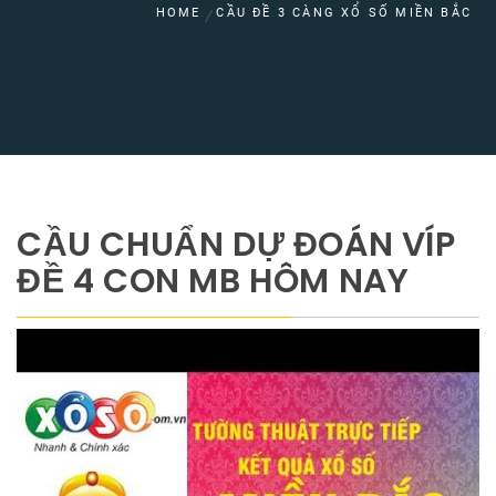
HOME
CẦU ĐỀ 3 CÀNG XỔ SỐ MIỀN BẮC
CẦU CHUẨN DỰ ĐOÁN VÍP
ĐỀ 4 CON MB HÔM NAY