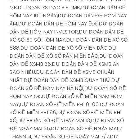
MB
,
DU DOAN XS DAC BIET MB
,
DỰ ĐOÁN DÀN ĐỀ
HÔM NAY 100 NGÀY
,
DỰ ĐOÁN DÀN ĐỀ HÔM NAY
ÂM
,
DỰ ĐOÁN DÀN ĐỀ HÔM NAY ÊĐÊ
,
DỰ ĐOÁN
DÀN ĐỀ HÔM NAY INVESTOR
,
DỰ ĐOÁN DÀN ĐỀ
XỔ SỐ 50 SỐ HÔM NAY
,
DỰ ĐOÁN DÀN ĐỀ XỔ SỐ
888
,
DỰ ĐOÁN DÀN ĐỀ XỔ SỐ MIỀN BẮC
,
DỰ
ĐOÁN DÀN ĐỀ XỔ SỐ RẮN MIỀN BẮC
,
DỰ ĐOÁN
DÀN ĐỀ XSMB 36
,
DỰ ĐOÁN DÀN ĐỀ XSMB ĂN
BAO NHIÊU
,
DỰ ĐOÁN DÀN ĐỀ XSMB CHUẨN
NHẤT
,
DỰ ĐOÁN DÀN ĐỀ XSMB QUAY THỬ
,
DỰ
ĐOÁN SỐ ĐỀ HÔM NAY HÀ NỘI
,
DỰ ĐOÁN SỐ ĐỀ
HÔM NAY OK
,
DỰ ĐOÁN SỐ ĐỀ MIỀN NAM HÔM
NAY
,
DỰ ĐOÁN SỐ ĐỀ MIỄN PHÍ 01 06
,
DỰ ĐOÁN
SỐ ĐỀ MIỄN PHÍ 86
,
DỰ ĐOÁN SỐ ĐỀ MIỄN PHÍ
XỔ
,
DỰ ĐOÁN SỐ ĐỀ NGÀY MAI 13
,
DỰ ĐOÁN SỐ
ĐỀ NGÀY MAI 25
,
DỰ ĐOÁN SỐ ĐỀ NGÀY MAI 7
THÁNG 4
,
DỰ ĐOÁN SỐ ĐỀ NGÀY MAI 7/7
,
DỰ