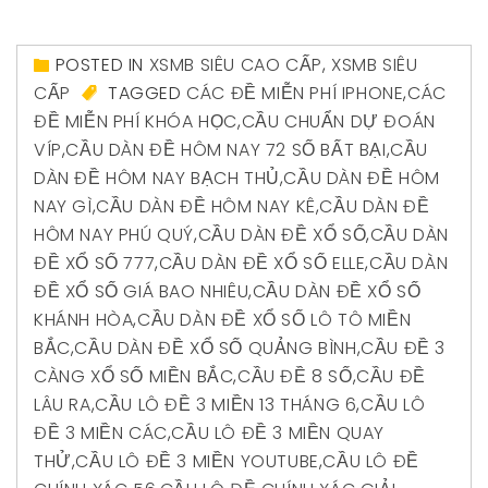
POSTED IN
XSMB SIÊU CAO CẤP
,
XSMB SIÊU
CẤP
TAGGED
CÁC ĐỀ MIỄN PHÍ IPHONE
,
CÁC
ĐỀ MIỄN PHÍ KHÓA HỌC
,
CẦU CHUẨN DỰ ĐOÁN
VÍP
,
CẦU DÀN ĐỀ HÔM NAY 72 SỐ BẤT BẠI
,
CẦU
DÀN ĐỀ HÔM NAY BẠCH THỦ
,
CẦU DÀN ĐỀ HÔM
NAY GÌ
,
CẦU DÀN ĐỀ HÔM NAY KÊ
,
CẦU DÀN ĐỀ
HÔM NAY PHÚ QUÝ
,
CẦU DÀN ĐỀ XỔ SỐ
,
CẦU DÀN
ĐỀ XỔ SỐ 777
,
CẦU DÀN ĐỀ XỔ SỐ ELLE
,
CẦU DÀN
ĐỀ XỔ SỐ GIÁ BAO NHIÊU
,
CẦU DÀN ĐỀ XỔ SỐ
KHÁNH HÒA
,
CẦU DÀN ĐỀ XỔ SỐ LÔ TÔ MIỀN
BẮC
,
CẦU DÀN ĐỀ XỔ SỐ QUẢNG BÌNH
,
CẦU ĐỀ 3
CÀNG XỔ SỐ MIỀN BẮC
,
CẦU ĐỀ 8 SỐ
,
CẦU ĐỀ
LÂU RA
,
CẦU LÔ ĐỀ 3 MIỀN 13 THÁNG 6
,
CẦU LÔ
ĐỀ 3 MIỀN CÁC
,
CẦU LÔ ĐỀ 3 MIỀN QUAY
THỬ
,
CẦU LÔ ĐỀ 3 MIỀN YOUTUBE
,
CẦU LÔ ĐỀ