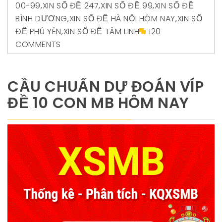
00-99
,
XIN SỐ ĐỀ 247
,
XIN SỐ ĐỀ 99
,
XIN SỐ ĐỀ
BÌNH DƯƠNG
,
XIN SỐ ĐỀ HÀ NỘI HÔM NAY
,
XIN SỐ
ĐỀ PHÚ YÊN
,
XIN SỐ ĐỀ TÂM LINH
120
COMMENTS
CẦU CHUẨN DỰ ĐOÁN VÍP
ĐỀ 10 CON MB HÔM NAY