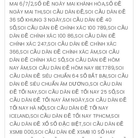
MAI 6/7/2
,
SỐ ĐỀ NGÀY MAI KHÁNH HÒA
,
SỐ ĐỀ
NGÀY MAI THI
,
SOI CẦU DÀN ĐỀ
,
SOI CẦU DÀN ĐỀ
36 SỐ KHUNG 3 NGÀY
,
SOI CẦU DÀN ĐỀ 40
SỐ
,
SOI CẦU DÀN ĐỀ CHÍNH XÁC 100 789
,
SOI CẦU
DÀN ĐỀ CHÍNH XÁC 100 86
,
SOI CẦU DÀN ĐỀ
CHÍNH XÁC 247
,
SOI CẦU DÀN ĐỀ CHÍNH XÁC
366
,
SOI CẦU DÀN ĐỀ CHÍNH XÁC ÂM
,
SOI CẦU
DÀN ĐỀ CHÍNH XÁC SỐ
,
SOI CẦU DÀN ĐỀ HÔM
NAY ÂM
,
SOI CẦU DÀN ĐỀ HÔM NAY IBET789
,
SOI
CẦU DÀN ĐỀ SIÊU CHUẨN 64 SỐ BẤT BẠI
,
SOI CẦU
DÀN ĐỀ SIÊU CHUẨN ÂM DƯƠNG
,
SOI CẦU DÀN
ĐỀ TỐI NAY
,
SOI CẦU DÀN ĐỀ TỐI NAY 25 SỐ
,
SOI
CẦU DÀN ĐỀ TỐI NAY ÂM NGÀY
,
SOI CẦU DÀN ĐỀ
TỐI NAY HÀ NỘI
,
SOI CẦU DÀN ĐỀ TỐI NAY
ICELAND
,
SOI CẦU DÀN ĐỀ TỐI NAY TPHCM
,
SOI
CẦU DÀN ĐỀ XỔ SỐ ĐẶC BIỆT
,
SOI CẦU DÀN ĐỀ
XSMB 000
,
SOI CẦU DÀN ĐỀ XSMB 10 SỐ HAY