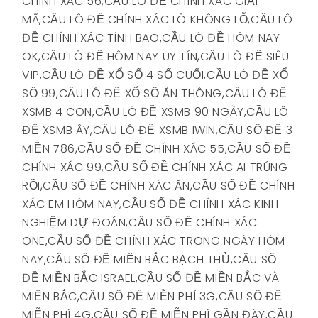
CHÍNH XÁC 56
,
CẦU LÔ ĐỀ CHÍNH XÁC GIẢI
MÃ
,
CẦU LÔ ĐỀ CHÍNH XÁC LÔ KHÔNG LỖ
,
CẦU LÔ
ĐỀ CHÍNH XÁC TÍNH BAO
,
CẦU LÔ ĐỀ HÔM NAY
OK
,
CẦU LÔ ĐỀ HÔM NAY UY TÍN
,
CẦU LÔ ĐỀ SIÊU
VIP
,
CẦU LÔ ĐỀ XỔ SỐ 4 SỐ CUỐI
,
CẦU LÔ ĐỀ XỔ
SỐ 99
,
CẦU LÔ ĐỀ XỔ SỐ ĂN THÔNG
,
CẦU LÔ ĐỀ
XSMB 4 CON
,
CẦU LÔ ĐỀ XSMB 90 NGÀY
,
CẦU LÔ
ĐỀ XSMB ÂY
,
CẦU LÔ ĐỀ XSMB IWIN
,
CẦU SỐ ĐỀ 3
MIỀN 786
,
CẦU SỐ ĐỀ CHÍNH XÁC 55
,
CẦU SỐ ĐỀ
CHÍNH XÁC 99
,
CẦU SỐ ĐỀ CHÍNH XÁC AI TRÚNG
RỒI
,
CẦU SỐ ĐỀ CHÍNH XÁC ĂN
,
CẦU SỐ ĐỀ CHÍNH
XÁC EM HÔM NAY
,
CẦU SỐ ĐỀ CHÍNH XÁC KINH
NGHIỆM DỰ ĐOÁN
,
CẦU SỐ ĐỀ CHÍNH XÁC
ONE
,
CẦU SỐ ĐỀ CHÍNH XÁC TRONG NGÀY HÔM
NAY
,
CẦU SỐ ĐỀ MIỀN BẮC BẠCH THỦ
,
CẦU SỐ
ĐỀ MIỀN BẮC ISRAEL
,
CẦU SỐ ĐỀ MIỀN BẮC VÀ
MIỀN BẮC
,
CẦU SỐ ĐỀ MIỄN PHÍ 3G
,
CẦU SỐ ĐỀ
MIỄN PHÍ 4G
,
CẦU SỐ ĐỀ MIỄN PHÍ GẦN ĐÂY
,
CẦU