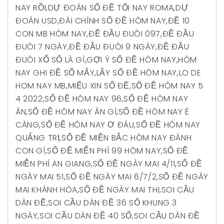
NAY RỒI
,
DỰ ĐOÁN SỐ ĐỀ TỐI NAY ROMA
,
DỰ
ĐOÁN USD
,
ĐÀI CHÍNH SỐ ĐỀ HÔM NAY
,
ĐỀ 10
CON MB HÔM NAY
,
ĐỀ ĐẦU ĐUÔI 097
,
ĐỀ ĐẦU
ĐUÔI 7 NGÀY
,
ĐỀ ĐẦU ĐUÔI 9 NGÀY
,
ĐỀ ĐẦU
ĐUÔI XỔ SỐ LÀ GÌ
,
GỢI Ý SỐ ĐỀ HÔM NAY
,
HÔM
NAY GHI ĐỀ SỐ MẤY
,
LẤY SỐ ĐỀ HÔM NAY
,
LO DE
HOM NAY MB
,
MIẾU XIN SỐ ĐỀ
,
SỐ ĐỀ HÔM NAY 5
4 2022
,
SỐ ĐỀ HÔM NAY 96
,
SỐ ĐỀ HÔM NAY
ĂN
,
SỐ ĐỀ HÔM NAY ĂN GÌ
,
SỐ ĐỀ HÔM NAY Ê
CÀNG
,
SỐ ĐỀ HÔM NAY Ơ ĐÂU
,
SỐ ĐỀ HÔM NAY
QUẢNG TRỊ
,
SỐ ĐỀ MIỀN BẮC HÔM NAY ĐÁNH
CON GÌ
,
SỐ ĐỀ MIỄN PHÍ 99 HÔM NAY
,
SỐ ĐỀ
MIỄN PHÍ AN GIANG
,
SỐ ĐỀ NGÀY MAI 4/11
,
SỐ ĐỀ
NGÀY MAI 51
,
SỐ ĐỀ NGÀY MAI 6/7/2
,
SỐ ĐỀ NGÀY
MAI KHÁNH HÒA
,
SỐ ĐỀ NGÀY MAI THI
,
SOI CẦU
DÀN ĐỀ
,
SOI CẦU DÀN ĐỀ 36 SỐ KHUNG 3
NGÀY
,
SOI CẦU DÀN ĐỀ 40 SỐ
,
SOI CẦU DÀN ĐỀ