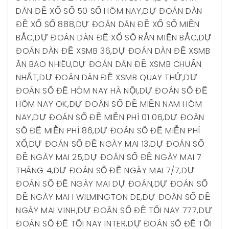
DÀN ĐỀ XỔ SỐ 50 SỐ HÔM NAY
,
DỰ ĐOÁN DÀN
ĐỀ XỔ SỐ 888
,
DỰ ĐOÁN DÀN ĐỀ XỔ SỐ MIỀN
BẮC
,
DỰ ĐOÁN DÀN ĐỀ XỔ SỐ RẮN MIỀN BẮC
,
DỰ
ĐOÁN DÀN ĐỀ XSMB 36
,
DỰ ĐOÁN DÀN ĐỀ XSMB
ĂN BAO NHIÊU
,
DỰ ĐOÁN DÀN ĐỀ XSMB CHUẨN
NHẤT
,
DỰ ĐOÁN DÀN ĐỀ XSMB QUAY THỬ
,
DỰ
ĐOÁN SỐ ĐỀ HÔM NAY HÀ NỘI
,
DỰ ĐOÁN SỐ ĐỀ
HÔM NAY OK
,
DỰ ĐOÁN SỐ ĐỀ MIỀN NAM HÔM
NAY
,
DỰ ĐOÁN SỐ ĐỀ MIỄN PHÍ 01 06
,
DỰ ĐOÁN
SỐ ĐỀ MIỄN PHÍ 86
,
DỰ ĐOÁN SỐ ĐỀ MIỄN PHÍ
XỔ
,
DỰ ĐOÁN SỐ ĐỀ NGÀY MAI 13
,
DỰ ĐOÁN SỐ
ĐỀ NGÀY MAI 25
,
DỰ ĐOÁN SỐ ĐỀ NGÀY MAI 7
THÁNG 4
,
DỰ ĐOÁN SỐ ĐỀ NGÀY MAI 7/7
,
DỰ
ĐOÁN SỐ ĐỀ NGÀY MAI DỰ ĐOÁN
,
DỰ ĐOÁN SỐ
ĐỀ NGÀY MAI I WILMINGTON DE
,
DỰ ĐOÁN SỐ ĐỀ
NGÀY MAI VINH
,
DỰ ĐOÁN SỐ ĐỀ TỐI NAY 777
,
DỰ
ĐOÁN SỐ ĐỀ TỐI NAY INTER
,
DỰ ĐOÁN SỐ ĐỀ TỐI