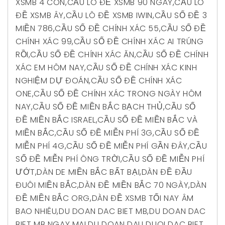
XSMB 4 CON
,
CẦU LÔ ĐỀ XSMB 90 NGÀY
,
CẦU LÔ
ĐỀ XSMB ÂY
,
CẦU LÔ ĐỀ XSMB IWIN
,
CẦU SỐ ĐỀ 3
MIỀN 786
,
CẦU SỐ ĐỀ CHÍNH XÁC 55
,
CẦU SỐ ĐỀ
CHÍNH XÁC 99
,
CẦU SỐ ĐỀ CHÍNH XÁC AI TRÚNG
RỒI
,
CẦU SỐ ĐỀ CHÍNH XÁC ĂN
,
CẦU SỐ ĐỀ CHÍNH
XÁC EM HÔM NAY
,
CẦU SỐ ĐỀ CHÍNH XÁC KINH
NGHIỆM DỰ ĐOÁN
,
CẦU SỐ ĐỀ CHÍNH XÁC
ONE
,
CẦU SỐ ĐỀ CHÍNH XÁC TRONG NGÀY HÔM
NAY
,
CẦU SỐ ĐỀ MIỀN BẮC BẠCH THỦ
,
CẦU SỐ
ĐỀ MIỀN BẮC ISRAEL
,
CẦU SỐ ĐỀ MIỀN BẮC VÀ
MIỀN BẮC
,
CẦU SỐ ĐỀ MIỄN PHÍ 3G
,
CẦU SỐ ĐỀ
MIỄN PHÍ 4G
,
CẦU SỐ ĐỀ MIỄN PHÍ GẦN ĐÂY
,
CẦU
SỐ ĐỀ MIỄN PHÍ ÔNG TRỜI
,
CẦU SỐ ĐỀ MIỄN PHÍ
ƯỚT
,
DÀN DE MIỀN BẮC BẤT BẠI
,
DÀN ĐỀ ĐẦU
ĐUÔI MIỀN BẮC
,
DÀN ĐỀ MIỀN BẮC 70 NGÀY
,
DÀN
ĐỀ MIỀN BẮC ORG
,
DÀN ĐỀ XSMB TỐI NAY ÂM
BAO NHIÊU
,
DU DOAN DAC BIET MB
,
DU DOAN DAC
BIET MB NGAY MAI
,
DU DOAN DAU DUOI DAC BIET