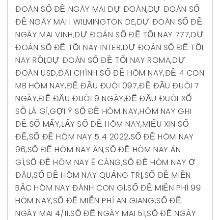
ĐOÁN SỐ ĐỀ NGÀY MAI DỰ ĐOÁN
,
DỰ ĐOÁN SỐ
ĐỀ NGÀY MAI I WILMINGTON DE
,
DỰ ĐOÁN SỐ ĐỀ
NGÀY MAI VINH
,
DỰ ĐOÁN SỐ ĐỀ TỐI NAY 777
,
DỰ
ĐOÁN SỐ ĐỀ TỐI NAY INTER
,
DỰ ĐOÁN SỐ ĐỀ TỐI
NAY RỒI
,
DỰ ĐOÁN SỐ ĐỀ TỐI NAY ROMA
,
DỰ
ĐOÁN USD
,
ĐÀI CHÍNH SỐ ĐỀ HÔM NAY
,
ĐỀ 4 CON
MB HÔM NAY
,
ĐỀ ĐẦU ĐUÔI 097
,
ĐỀ ĐẦU ĐUÔI 7
NGÀY
,
ĐỀ ĐẦU ĐUÔI 9 NGÀY
,
ĐỀ ĐẦU ĐUÔI XỔ
SỐ LÀ GÌ
,
GỢI Ý SỐ ĐỀ HÔM NAY
,
HÔM NAY GHI
ĐỀ SỐ MẤY
,
LẤY SỐ ĐỀ HÔM NAY
,
MIẾU XIN SỐ
ĐỀ
,
SỐ ĐỀ HÔM NAY 5 4 2022
,
SỐ ĐỀ HÔM NAY
96
,
SỐ ĐỀ HÔM NAY ĂN
,
SỐ ĐỀ HÔM NAY ĂN
GÌ
,
SỐ ĐỀ HÔM NAY Ê CÀNG
,
SỐ ĐỀ HÔM NAY Ơ
ĐÂU
,
SỐ ĐỀ HÔM NAY QUẢNG TRỊ
,
SỐ ĐỀ MIỀN
BẮC HÔM NAY ĐÁNH CON GÌ
,
SỐ ĐỀ MIỄN PHÍ 99
HÔM NAY
,
SỐ ĐỀ MIỄN PHÍ AN GIANG
,
SỐ ĐỀ
NGÀY MAI 4/11
,
SỐ ĐỀ NGÀY MAI 51
,
SỐ ĐỀ NGÀY