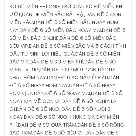
SỐ ĐỀ MIỄN PHÍ ÔNG TRỜI
,
CẦU SỐ ĐỀ MIỄN PHÍ
ƯỚT
,
DÀN DE MIỀN BẮC BẤT BẠI
,
DÀN ĐỀ 6 CON
MIỀN BẮC
,
DÀN ĐỀ 6 SỐ MIỀN BẮC NGÀY HÔM
NAY
,
DÀN ĐỀ 6 SỐ MIỀN BẮC NGÀY MAI
,
DÀN ĐỀ 6
SỐ MIỀN BẮC ONLINE
,
DÀN ĐỀ 6 SỐ MIỀN BẮC
SIÊU VIP
,
DÀN ĐỀ 6 SỐ MIỀN BẮC VÀ 5 CÁCH TÍNH
ĐẦU TƯ SINH LỜI HIỆU QUẢ
,
DÀN ĐỀ 6 SỐ MIỀN
BẮC VIP
,
DÀN ĐỀ 6 SỐ MIỀN PHÍ
,
DÀN ĐỀ 6 SỐ
MIỀN TRUNG
,
DÀN ĐỀ 6 SỐ MỘT CON LÔ DUY
NHẤT HÔM NAY
,
DÀN ĐỀ 6 SỐ NẰM Ở ĐÂU
,
DÀN
ĐỀ 6 SỐ NGÀY HÔM NAY
,
DÀN ĐỀ 6 SỐ NGÀY
HÔM QUA
,
DÀN ĐỀ 6 SỐ NGÀY MAI
,
DÀN ĐỀ 6 SỐ
NGÀY MAI VỀ CON GÌ
,
DÀN ĐỀ 6 SỐ NGHĨA LÀ
GÌ
,
DÀN ĐỀ 6 SỐ NUÔI
,
DÀN ĐỀ 6 SỐ NUÔI 2
NGÀY
,
DÀN ĐỀ 6 SỐ NUÔI KHUNG 3 NGÀY MIỄN
PHÍ
,
DÀN ĐỀ 6 SỐ QUẢ TRÁM
,
DÀN ĐỀ 6 SỐ RỒNG
BẠCH KIM
,
DÀN ĐỀ 6 SỐ SIÊU CHUẨN
,
DÀN ĐỀ 6