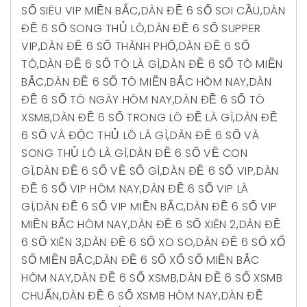
SỐ SIÊU VIP MIỀN BẮC
,
DÀN ĐỀ 6 SỐ SOI CẦU
,
DÀN
ĐỀ 6 SỐ SONG THỦ LÔ
,
DÀN ĐỀ 6 SỐ SUPPER
VIP
,
DÀN ĐỀ 6 SỐ THÀNH PHỐ
,
DÀN ĐỀ 6 SỐ
TÔ
,
DÀN ĐỀ 6 SỐ TÔ LÀ GÌ
,
DÀN ĐỀ 6 SỐ TÔ MIỀN
BẮC
,
DÀN ĐỀ 6 SỐ TÔ MIỀN BẮC HÔM NAY
,
DÀN
ĐỀ 6 SỐ TÔ NGÀY HÔM NAY
,
DÀN ĐỀ 6 SỐ TÔ
XSMB
,
DÀN ĐỀ 6 SỐ TRONG LÔ ĐỀ LÀ GÌ
,
DÀN ĐỀ
6 SỐ VÀ ĐỘC THỦ LÔ LÀ GÌ
,
DÀN ĐỀ 6 SỐ VÀ
SONG THỦ LÔ LÀ GÌ
,
DÀN ĐỀ 6 SỐ VỀ CON
GÌ
,
DÀN ĐỀ 6 SỐ VỀ SỐ GÌ
,
DÀN ĐỀ 6 SỐ VIP
,
DÀN
ĐỀ 6 SỐ VIP HÔM NAY
,
DÀN ĐỀ 6 SỐ VIP LÀ
GÌ
,
DÀN ĐỀ 6 SỐ VIP MIỀN BẮC
,
DÀN ĐỀ 6 SỐ VIP
MIỀN BẮC HÔM NAY
,
DÀN ĐỀ 6 SỐ XIÊN 2
,
DÀN ĐỀ
6 SỐ XIÊN 3
,
DÀN ĐỀ 6 SỐ XO SO
,
DÀN ĐỀ 6 SỐ XỔ
SỐ MIỀN BẮC
,
DÀN ĐỀ 6 SỐ XỔ SỐ MIỀN BẮC
HÔM NAY
,
DÀN ĐỀ 6 SỐ XSMB
,
DÀN ĐỀ 6 SỐ XSMB
CHUẨN
,
DÀN ĐỀ 6 SỐ XSMB HÔM NAY
,
DÀN ĐỀ