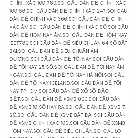
CHÍNH XÁC 100 789
,
SOI CẦU DÀN ĐỀ CHÍNH XÁC
100 86
,
SOI CẦU DÀN ĐỀ CHÍNH XÁC 247
,
SOI CẦU
DÀN ĐỀ CHÍNH XÁC 366
,
SOI CẦU DÀN ĐỀ CHÍNH
XÁC ÂM
,
SOI CẦU DÀN ĐỀ CHÍNH XÁC SỐ
,
SOI CẦU
DÀN ĐỀ HÔM NAY ÂM
,
SOI CẦU DÀN ĐỀ HÔM NAY
IBET789
,
SOI CẦU DÀN ĐỀ SIÊU CHUẨN 64 SỐ BẤT
BẠI
,
SOI CẦU DÀN ĐỀ SIÊU CHUẨN ÂM
DƯƠNG
,
SOI CẦU DÀN ĐỀ TỐI NAY
,
SOI CẦU DÀN
ĐỀ TỐI NAY 25 SỐ
,
SOI CẦU DÀN ĐỀ TỐI NAY ÂM
NGÀY
,
SOI CẦU DÀN ĐỀ TỐI NAY HÀ NỘI
,
SOI CẦU
DÀN ĐỀ TỐI NAY ICELAND
,
SOI CẦU DÀN ĐỀ TỐI
NAY TPHCM
,
SOI CẦU DÀN ĐỀ XỔ SỐ ĐẶC
BIỆT
,
SOI CẦU DÀN ĐỀ XSMB 000
,
SOI CẦU DÀN
ĐỀ XSMB 10 SỐ HAY RA
,
SOI CẦU DÀN ĐỀ XSMB 7
SỐ
,
SOI CẦU DÀN ĐỀ XSMB BẤT BẠI
,
SOI CẦU DÀN
ĐỀ XSMB CHÍNH XÁC 100
,
SOI CẦU DÀN ĐỀ XSMB
HÔM NAY
,
SOI CẦU ĐỀ SIÊU CHUẨN
,
SOI CAU LO