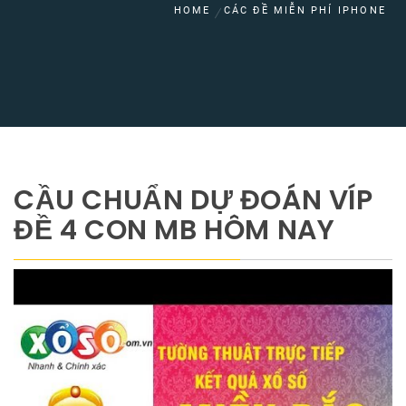
HOME
CÁC ĐỀ MIỄN PHÍ IPHONE
CẦU CHUẨN DỰ ĐOÁN VÍP
ĐỀ 4 CON MB HÔM NAY