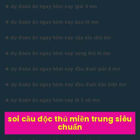
★ dự đoán ăn ngay hôm nay giải 8 mn
★ dự đoán ăn ngay hôm nay bao lô mn
★ dự đoán ăn ngay hôm nay cặp xỉu chủ mn
★ dự đoán ăn ngay hôm nay song thủ lô mn
★ dự đoán ăn ngay hôm nay đầu đuôi giải 8 mn
★ dự đoán ăn ngay hôm nay đầu đuôi đặc biệt mn
★ dự đoán ăn ngay hôm nay lô 3 số mn
soi cầu độc thủ miền trung siêu
chuẩn