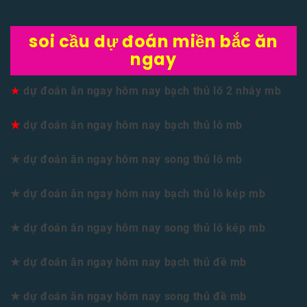
soi cầu dự đoán miền bắc ăn
ngay
★
dự đoán ăn ngay hôm nay bạch thủ lô 2 nháy mb
★
dự đoán ăn ngay hôm nay bạch thủ lô mb
★ dự đoán ăn ngay hôm nay song thủ lô mb
★ dự đoán ăn ngay hôm nay bạch thủ lô kép mb
★ dự đoán ăn ngay hôm nay song thủ lô kép mb
★ dự đoán ăn ngay hôm nay bạch thủ đề mb
★ dự đoán ăn ngay hôm nay song thủ đề mb