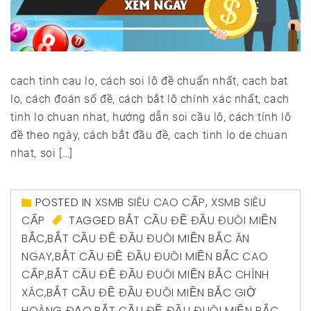
cach tinh cau lo, cách soi lô đề chuẩn nhất, cach bat
lo, cách đoán số đề, cách bắt lô chính xác nhất, cach
tinh lo chuan nhat, hướng dẫn soi cầu lô, cách tính lô
đề theo ngày, cách bắt đầu đề, cach tinh lo de chuan
nhat, soi […]
POSTED IN
XSMB SIÊU CAO CẤP
,
XSMB SIÊU
CẤP
TAGGED
BẮT CẦU ĐỀ ĐẦU ĐUÔI MIỀN
BẮC
,
BẮT CẦU ĐỀ ĐẦU ĐUÔI MIỀN BẮC ĂN
NGAY
,
BẮT CẦU ĐỀ ĐẦU ĐUÔI MIỀN BẮC CAO
CẤP
,
BẮT CẦU ĐỀ ĐẦU ĐUÔI MIỀN BẮC CHÍNH
XÁC
,
BẮT CẦU ĐỀ ĐẦU ĐUÔI MIỀN BẮC GIỜ
HOÀNG ĐẠO
,
BẮT CẦU ĐỀ ĐẦU ĐUÔI MIỀN BẮC