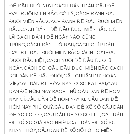
ĐỀ ĐẦU ĐUÔI 2021
,
CÁCH ĐÁNH DÀN CẦU ĐỀ
ĐẦU ĐUÔI MIỀN BẮC CÓ LÃI
,
CÁCH ĐÁNH ĐẦU
ĐUÔI MIỀN BẮC
,
CÁCH ĐÁNH ĐỀ ĐẦU ĐUÔI MIỀN
BẮC
,
CÁCH ĐÁNH ĐỀ ĐẦU ĐUÔI MIỀN BẮC CÓ
LÃI
,
CÁCH ĐÁNH ĐỀ NGÀY NÀO CŨNG
TRÚNG
,
CÁCH ĐÁNH LÔ ĐẦU
,
CÁCH GHÉP DÀN
CẦU ĐỀ ĐẦU ĐUÔI MIỀN BẮC
,
CÁCH LOẠI ĐẦU
ĐUÔI ĐẶC BIỆT
,
CÁCH NUÔI ĐỀ ĐẦU ĐUÔI 3
NGÀY
,
CÁCH SOI CẦU ĐẦU ĐUÔI MIỀN BẮC
,
CÁCH
SOI DÀN ĐỀ ĐẦU ĐUÔI
,
CẦU CHUẨN DỰ ĐOÁN
VÍP
,
CẦU DÀN ĐỀ HÔM NAY 72 SỐ BẤT BẠI
,
CẦU
DÀN ĐỀ HÔM NAY BẠCH THỦ
,
CẦU DÀN ĐỀ HÔM
NAY GÌ
,
CẦU DÀN ĐỀ HÔM NAY KÊ
,
CẦU DÀN ĐỀ
HÔM NAY PHÚ QUÝ
,
CẦU DÀN ĐỀ XỔ SỐ
,
CẦU DÀN
ĐỀ XỔ SỐ 777
,
CẦU DÀN ĐỀ XỔ SỐ ELLE
,
CẦU DÀN
ĐỀ XỔ SỐ GIÁ BAO NHIÊU
,
CẦU DÀN ĐỀ XỔ SỐ
KHÁNH HÒA
,
CẦU DÀN ĐỀ XỔ SỐ LÔ TÔ MIỀN