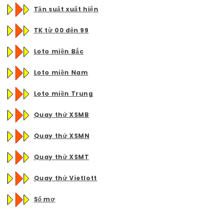
Tần suất xuất hiện
TK từ 00 đến 99
Loto miền Bắc
Loto miền Nam
Loto miền Trung
Quay thử XSMB
Quay thử XSMN
Quay thử XSMT
Quay thử Vietlott
Sổ mơ