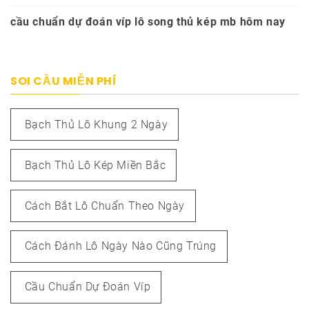
cầu chuẩn dự đoán víp lô song thủ kép mb hôm nay
SOI CẦU MIỄN PHÍ
Bạch Thủ Lô Khung 2 Ngày
Bạch Thủ Lô Kép Miền Bắc
Cách Bắt Lô Chuẩn Theo Ngày
Cách Đánh Lô Ngày Nào Cũng Trúng
Cầu Chuẩn Dự Đoán Víp