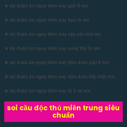
★ dự đoán ăn ngay hôm nay giải 8 mn
★ dự đoán ăn ngay hôm nay bao lô mn
★ dự đoán ăn ngay hôm nay cặp xỉu chủ mn
★ dự đoán ăn ngay hôm nay song thủ lô mn
★ dự đoán ăn ngay hôm nay đầu đuôi giải 8 mn
★ dự đoán ăn ngay hôm nay đầu đuôi đặc biệt mn
★ dự đoán ăn ngay hôm nay lô 3 số mn
soi cầu độc thủ miền trung siêu
chuẩn