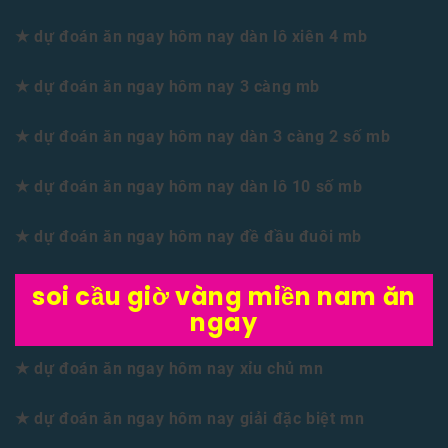
★ dự đoán ăn ngay hôm nay dàn lô xiên 4 mb
★ dự đoán ăn ngay hôm nay 3 càng mb
★ dự đoán ăn ngay hôm nay dàn 3 càng 2 số mb
★ dự đoán ăn ngay hôm nay dàn lô 10 số mb
★ dự đoán ăn ngay hôm nay đề đầu đuôi mb
soi cầu giờ vàng miền nam ăn
ngay
★ dự đoán ăn ngay hôm nay xỉu chủ mn
★ dự đoán ăn ngay hôm nay giải đặc biệt mn