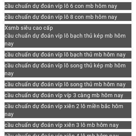
cầu chuẩn dự đoán víp lô 6 con mb hôm nay
cầu chuẩn dự đoán víp lô 8 con mb hôm nay
Xsmb siêu cao cấp
cầu chuẩn dự đoán víp lô bạch thủ kép mb hôm
nay
cầu chuẩn dự đoán víp lô bạch thủ mb hôm nay
cầu chuẩn dự đoán víp lô song thủ kép mb hôm
nay
cầu chuẩn dự đoán víp lô song thủ mb hôm nay
cầu chuẩn dự đoán víp víp 3 càng mb hôm nay
cầu chuẩn dự đoán víp xiên 2 lô miền bắc hôm
nay
cầu chuẩn dự đoán víp xiên 3 lô mb hôm nay
cầu chuẩn dự đoán víp xiên 4 lô mb hôm nay