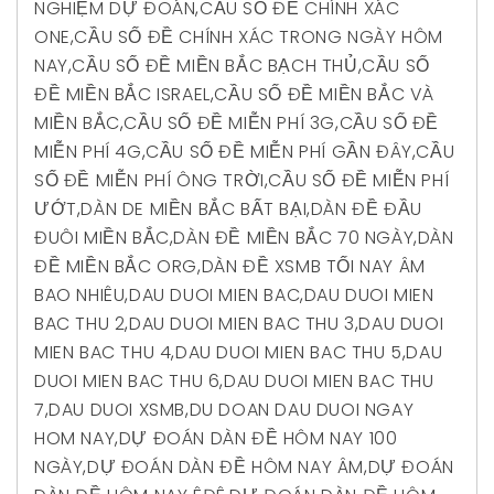
NGHIỆM DỰ ĐOÁN
,
CẦU SỐ ĐỀ CHÍNH XÁC
ONE
,
CẦU SỐ ĐỀ CHÍNH XÁC TRONG NGÀY HÔM
NAY
,
CẦU SỐ ĐỀ MIỀN BẮC BẠCH THỦ
,
CẦU SỐ
ĐỀ MIỀN BẮC ISRAEL
,
CẦU SỐ ĐỀ MIỀN BẮC VÀ
MIỀN BẮC
,
CẦU SỐ ĐỀ MIỄN PHÍ 3G
,
CẦU SỐ ĐỀ
MIỄN PHÍ 4G
,
CẦU SỐ ĐỀ MIỄN PHÍ GẦN ĐÂY
,
CẦU
SỐ ĐỀ MIỄN PHÍ ÔNG TRỜI
,
CẦU SỐ ĐỀ MIỄN PHÍ
ƯỚT
,
DÀN DE MIỀN BẮC BẤT BẠI
,
DÀN ĐỀ ĐẦU
ĐUÔI MIỀN BẮC
,
DÀN ĐỀ MIỀN BẮC 70 NGÀY
,
DÀN
ĐỀ MIỀN BẮC ORG
,
DÀN ĐỀ XSMB TỐI NAY ÂM
BAO NHIÊU
,
DAU DUOI MIEN BAC
,
DAU DUOI MIEN
BAC THU 2
,
DAU DUOI MIEN BAC THU 3
,
DAU DUOI
MIEN BAC THU 4
,
DAU DUOI MIEN BAC THU 5
,
DAU
DUOI MIEN BAC THU 6
,
DAU DUOI MIEN BAC THU
7
,
DAU DUOI XSMB
,
DU DOAN DAU DUOI NGAY
HOM NAY
,
DỰ ĐOÁN DÀN ĐỀ HÔM NAY 100
NGÀY
,
DỰ ĐOÁN DÀN ĐỀ HÔM NAY ÂM
,
DỰ ĐOÁN