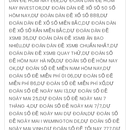
DÀN ĐỀ HÔM NAY ÊĐÊ
,
DỰ ĐOÁN DÀN ĐỀ HÔM
NAY INVESTOR
,
DỰ ĐOÁN DÀN ĐỀ XỔ SỐ 50 SỐ
HÔM NAY
,
DỰ ĐOÁN DÀN ĐỀ XỔ SỐ 888
,
DỰ
ĐOÁN DÀN ĐỀ XỔ SỐ MIỀN BẮC
,
DỰ ĐOÁN DÀN
ĐỀ XỔ SỐ RẮN MIỀN BẮC
,
DỰ ĐOÁN DÀN ĐỀ
XSMB 36
,
DỰ ĐOÁN DÀN ĐỀ XSMB ĂN BAO
NHIÊU
,
DỰ ĐOÁN DÀN ĐỀ XSMB CHUẨN NHẤT
,
DỰ
ĐOÁN DÀN ĐỀ XSMB QUAY THỬ
,
DỰ ĐOÁN SỐ
ĐỀ HÔM NAY HÀ NỘI
,
DỰ ĐOÁN SỐ ĐỀ HÔM NAY
OK
,
DỰ ĐOÁN SỐ ĐỀ MIỀN NAM HÔM NAY
,
DỰ
ĐOÁN SỐ ĐỀ MIỄN PHÍ 01 06
,
DỰ ĐOÁN SỐ ĐỀ
MIỄN PHÍ 86
,
DỰ ĐOÁN SỐ ĐỀ MIỄN PHÍ XỔ
,
DỰ
ĐOÁN SỐ ĐỀ NGÀY MAI 13
,
DỰ ĐOÁN SỐ ĐỀ
NGÀY MAI 25
,
DỰ ĐOÁN SỐ ĐỀ NGÀY MAI 7
THÁNG 4
,
DỰ ĐOÁN SỐ ĐỀ NGÀY MAI 7/7
,
DỰ
ĐOÁN SỐ ĐỀ NGÀY MAI DỰ ĐOÁN
,
DỰ ĐOÁN SỐ
ĐỀ NGÀY MAI I WILMINGTON DE
,
DỰ ĐOÁN SỐ ĐỀ
NGÀY MAI VINH
,
DỰ ĐOÁN SỐ ĐỀ TỐI NAY 777
,
DỰ