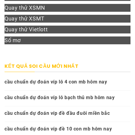
Quay thử XSMN
Quay thử XSMT
Quay thử Vietlott
Sổ mơ
KẾT QUẢ SOI CẦU MỚI NHẤT
cầu chuẩn dự đoán víp lô 4 con mb hôm nay
cầu chuẩn dự đoán víp lô bạch thủ mb hôm nay
cầu chuẩn dự đoán víp đề đầu đuôi miền bắc
cầu chuẩn dự đoán víp đề 10 con mb hôm nay