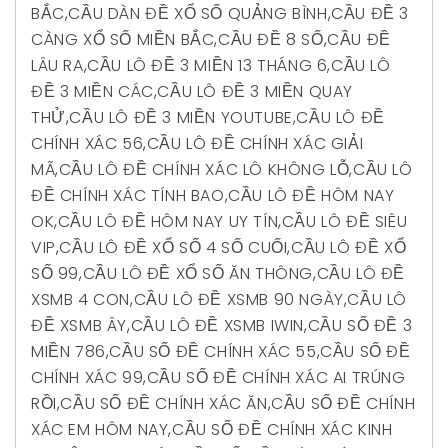
BẮC
,
CẦU DÀN ĐỀ XỔ SỐ QUẢNG BÌNH
,
CẦU ĐỀ 3
CÀNG XỔ SỐ MIỀN BẮC
,
CẦU ĐỀ 8 SỐ
,
CẦU ĐỀ
LÂU RA
,
CẦU LÔ ĐỀ 3 MIỀN 13 THÁNG 6
,
CẦU LÔ
ĐỀ 3 MIỀN CÁC
,
CẦU LÔ ĐỀ 3 MIỀN QUAY
THỬ
,
CẦU LÔ ĐỀ 3 MIỀN YOUTUBE
,
CẦU LÔ ĐỀ
CHÍNH XÁC 56
,
CẦU LÔ ĐỀ CHÍNH XÁC GIẢI
MÃ
,
CẦU LÔ ĐỀ CHÍNH XÁC LÔ KHÔNG LỖ
,
CẦU LÔ
ĐỀ CHÍNH XÁC TÍNH BAO
,
CẦU LÔ ĐỀ HÔM NAY
OK
,
CẦU LÔ ĐỀ HÔM NAY UY TÍN
,
CẦU LÔ ĐỀ SIÊU
VIP
,
CẦU LÔ ĐỀ XỔ SỐ 4 SỐ CUỐI
,
CẦU LÔ ĐỀ XỔ
SỐ 99
,
CẦU LÔ ĐỀ XỔ SỐ ĂN THÔNG
,
CẦU LÔ ĐỀ
XSMB 4 CON
,
CẦU LÔ ĐỀ XSMB 90 NGÀY
,
CẦU LÔ
ĐỀ XSMB ÂY
,
CẦU LÔ ĐỀ XSMB IWIN
,
CẦU SỐ ĐỀ 3
MIỀN 786
,
CẦU SỐ ĐỀ CHÍNH XÁC 55
,
CẦU SỐ ĐỀ
CHÍNH XÁC 99
,
CẦU SỐ ĐỀ CHÍNH XÁC AI TRÚNG
RỒI
,
CẦU SỐ ĐỀ CHÍNH XÁC ĂN
,
CẦU SỐ ĐỀ CHÍNH
XÁC EM HÔM NAY
,
CẦU SỐ ĐỀ CHÍNH XÁC KINH