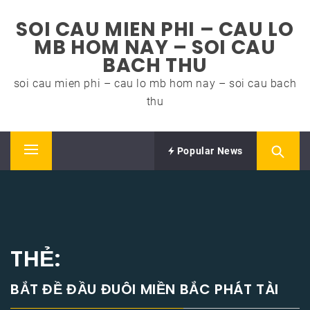
Skip
SOI CAU MIEN PHI – CAU LO
to
MB HOM NAY – SOI CAU
content
BACH THU
soi cau mien phi – cau lo mb hom nay – soi cau bach
thu
Popular News
Primary
Menu
THẺ:
BẮT ĐỀ ĐẦU ĐUÔI MIỀN BẮC PHÁT TÀI