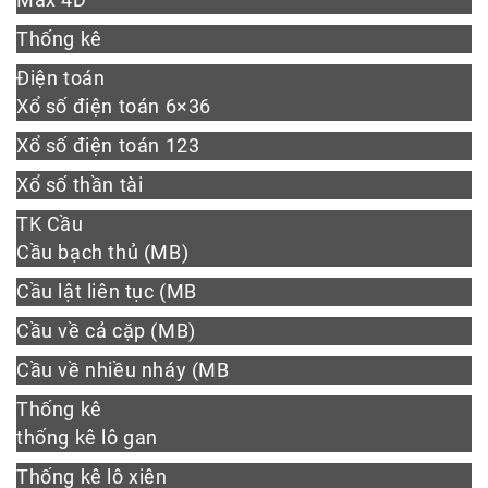
Thống kê
Điện toán
Xổ số điện toán 6×36
Xổ số điện toán 123
Xổ số thần tài
TK Cầu
Cầu bạch thủ (MB)
Cầu lật liên tục (MB
Cầu về cả cặp (MB)
Cầu về nhiều nháy (MB
Thống kê
thống kê lô gan
Thống kê lô xiên