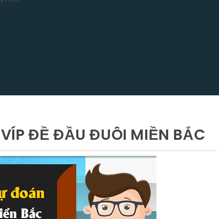
VÍP ĐỀ ĐẦU ĐUÔI MIỀN BẮC