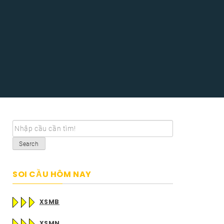
Search
SOI CẦU HÔM NAY
XSMB
XSMN