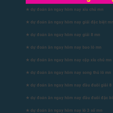
★ dự đoán ăn ngay hôm nay xỉu chủ mn
★ dự đoán ăn ngay hôm nay giải đặc biệt m
★ dự đoán ăn ngay hôm nay giải 8 mn
★ dự đoán ăn ngay hôm nay bao lô mn
★ dự đoán ăn ngay hôm nay cặp xỉu chủ mn
★ dự đoán ăn ngay hôm nay song thủ lô mn
★ dự đoán ăn ngay hôm nay đầu đuôi giải 8
★ dự đoán ăn ngay hôm nay đầu đuôi đặc b
★ dự đoán ăn ngay hôm nay lô 3 số mn