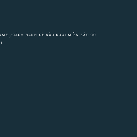
OME
CÁCH ĐÁNH ĐỀ ĐẦU ĐUÔI MIỀN BẮC CÓ
ÃI