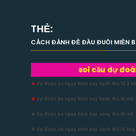
THẺ:
CÁCH ĐÁNH ĐỀ ĐẦU ĐUÔI MIỀN B
soi cầu dự đo
★
dự đoán ăn ngay hôm nay bạch thủ lô 2 n
★
dự đoán ăn ngay hôm nay bạch thủ lô mb
★ dự đoán ăn ngay hôm nay song thủ lô mb
★ dự đoán ăn ngay hôm nay bạch thủ lô ké