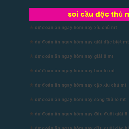
soi cầu độc thủ 
★
dự đoán ăn ngay hôm nay xỉu chủ mt
★
dự đoán ăn ngay hôm nay giải đặc biệt mt
★
dự đoán ăn ngay hôm nay giải 8 mt
★
dự đoán ăn ngay hôm nay bao lô mt
★
dự đoán ăn ngay hôm nay cặp xỉu chủ mt
★
dự đoán ăn ngay hôm nay song thủ lô mt
★
dự đoán ăn ngay hôm nay đầu đuôi giải 8
★
dự đoán ăn ngay hôm nay đầu đuôi đặc bi