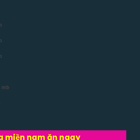
b
b
b
ố mb
b
b
ng miền nam ăn ngay