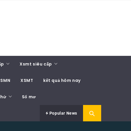
ấp
Xsmt siêu cấp
XSMN
XSMT
kết quả hôm nay
thử
Sổ mơ
Popular News