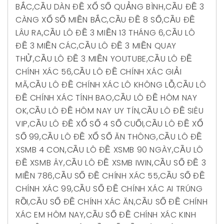
BẮC
,
CẦU DÀN ĐỀ XỔ SỐ QUẢNG BÌNH
,
CẦU ĐỀ 3
CÀNG XỔ SỐ MIỀN BẮC
,
CẦU ĐỀ 8 SỐ
,
CẦU ĐỀ
LÂU RA
,
CẦU LÔ ĐỀ 3 MIỀN 13 THÁNG 6
,
CẦU LÔ
ĐỀ 3 MIỀN CÁC
,
CẦU LÔ ĐỀ 3 MIỀN QUAY
THỬ
,
CẦU LÔ ĐỀ 3 MIỀN YOUTUBE
,
CẦU LÔ ĐỀ
CHÍNH XÁC 56
,
CẦU LÔ ĐỀ CHÍNH XÁC GIẢI
MÃ
,
CẦU LÔ ĐỀ CHÍNH XÁC LÔ KHÔNG LỖ
,
CẦU LÔ
ĐỀ CHÍNH XÁC TÍNH BAO
,
CẦU LÔ ĐỀ HÔM NAY
OK
,
CẦU LÔ ĐỀ HÔM NAY UY TÍN
,
CẦU LÔ ĐỀ SIÊU
VIP
,
CẦU LÔ ĐỀ XỔ SỐ 4 SỐ CUỐI
,
CẦU LÔ ĐỀ XỔ
SỐ 99
,
CẦU LÔ ĐỀ XỔ SỐ ĂN THÔNG
,
CẦU LÔ ĐỀ
XSMB 4 CON
,
CẦU LÔ ĐỀ XSMB 90 NGÀY
,
CẦU LÔ
ĐỀ XSMB ÂY
,
CẦU LÔ ĐỀ XSMB IWIN
,
CẦU SỐ ĐỀ 3
MIỀN 786
,
CẦU SỐ ĐỀ CHÍNH XÁC 55
,
CẦU SỐ ĐỀ
CHÍNH XÁC 99
,
CẦU SỐ ĐỀ CHÍNH XÁC AI TRÚNG
RỒI
,
CẦU SỐ ĐỀ CHÍNH XÁC ĂN
,
CẦU SỐ ĐỀ CHÍNH
XÁC EM HÔM NAY
,
CẦU SỐ ĐỀ CHÍNH XÁC KINH