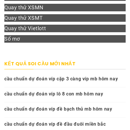
Quay thử XSMN
Quay thử XSMT
Quay thử Vietlott
Sổ mơ
KẾT QUẢ SOI CẦU MỚI NHẤT
cầu chuẩn dự đoán víp cặp 3 càng víp mb hôm nay
cầu chuẩn dự đoán víp lô 8 con mb hôm nay
cầu chuẩn dự đoán víp đề bạch thủ mb hôm nay
cầu chuẩn dự đoán víp đề đầu đuôi miền bắc