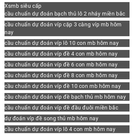
Xsmb siêu cấp
cầu chuẩn dự đoán bạch thủ lô 2 nháy miền bắc
cầu chuẩn dự đoán víp cặp 3 càng víp mb hôm
nay
cầu chuẩn dự đoán víp lô 10 con mb hôm nay
cầu chuẩn dự đoán víp đề 4 con mb hôm nay
cầu chuẩn dự đoán víp đề 6 con mb hôm nay
cầu chuẩn dự đoán víp đề 8 con mb hôm nay
cầu chuẩn dự đoán víp đề 10 con mb hôm nay
cầu chuẩn dự đoán víp đề bạch thủ mb hôm nay
cầu chuẩn dự đoán víp đề đầu đuôi miền bắc
dự đoán víp đề song thủ mb hôm nay
cầu chuẩn dự đoán víp lô 4 con mb hôm nay