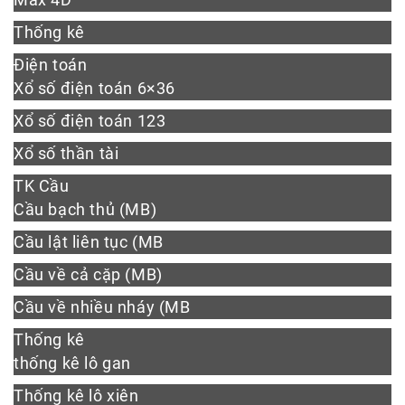
Thống kê
Điện toán
Xổ số điện toán 6×36
Xổ số điện toán 123
Xổ số thần tài
TK Cầu
Cầu bạch thủ (MB)
Cầu lật liên tục (MB
Cầu về cả cặp (MB)
Cầu về nhiều nháy (MB
Thống kê
thống kê lô gan
Thống kê lô xiên