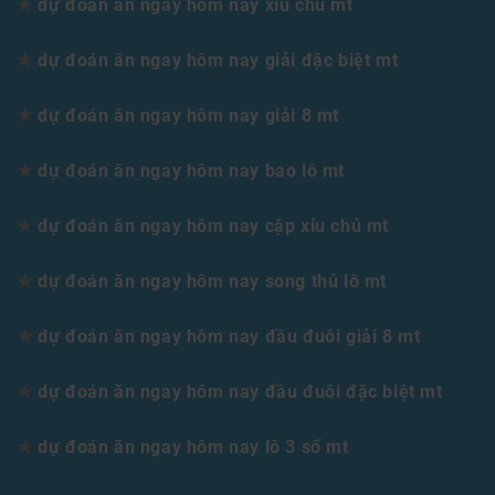
★
dự đoán ăn ngay hôm nay xỉu chủ mt
★
dự đoán ăn ngay hôm nay giải đặc biệt mt
★
dự đoán ăn ngay hôm nay giải 8 mt
★
dự đoán ăn ngay hôm nay bao lô mt
★
dự đoán ăn ngay hôm nay cặp xỉu chủ mt
★
dự đoán ăn ngay hôm nay song thủ lô mt
★
dự đoán ăn ngay hôm nay đầu đuôi giải 8 mt
★
dự đoán ăn ngay hôm nay đầu đuôi đặc biệt mt
★
dự đoán ăn ngay hôm nay lô 3 số mt