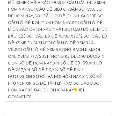
ĐỀ XSMB CHÍNH XÁC 100
,
SOI CẦU DÀN ĐỀ XSMB
HÔM NAY
,
SOI CẦU ĐỀ SIÊU CHUẨN
,
SOI CAU LO
DE HOM NAY
,
SOI CẦU LÔ ĐỀ CHÍNH XÁC 100
,
SOI
CẦU LÔ ĐỀ KON TUM HÔM NAY
,
SOI CẦU LÔ ĐỀ
MIỀN BẮC CHÍNH XÁC NHẤT
,
SOI CẦU LÔ ĐỀ MIỀN
BẮC U23
,
SOI CẦU LÔ ĐỀ XSMB 5/7/2
,
SOI CẦU LÔ
ĐỀ XSMB ENGLISH
,
SOI CẦU LÔ ĐỀ XSMB LÂU
VỀ
,
SOI CẦU LÔ ĐỀ XSMB RONG BACH KIM
,
SOI
CAU XSMB 7/7/2021
,
THONG KE DE DAU DUOI
,
XIN
CON SỐ ĐỀ HÔM NAY
,
XIN SỐ ĐỀ 00-99
,
XIN SỐ
ĐỀ 247
,
XIN SỐ ĐỀ 99
,
XIN SỐ ĐỀ BÌNH
DƯƠNG
,
XIN SỐ ĐỀ HÀ NỘI HÔM NAY
,
XIN SỐ ĐỀ
PHÚ YÊN
,
XIN SỐ ĐỀ TÂM LINH
,
XO SO DAU DUOI
HOM NAY
,
XS DAU DUOI HOM NAY
101
COMMENTS