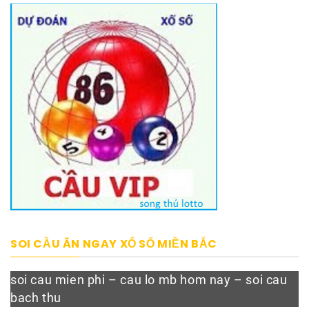
SOI CẦU ĂN NGAY XỔ SỐ MIỀN BẮC
soi cau mien phi – cau lo mb hom nay – soi cau
bach thu