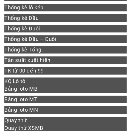
Thống kê lô kép
Thống kê Đầu
Thống kê Đuôi
Thống kê Đầu – Đuôi
Thống kê Tổng
Tần suất xuất hiện
TK từ 00 đến 99
KQ Lô tô
Bảng loto MB
Bảng loto MT
Bảng loto MN
Quay thử
Quay thử XSMB