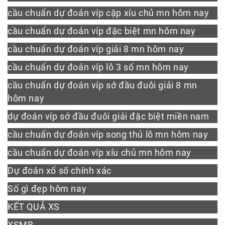
cầu chuẩn dự đoán víp cặp xíu chủ mn hôm nay
cầu chuẩn dự đoán víp đặc biệt mn hôm nay
cầu chuẩn dự đoán víp giải 8 mn hôm nay
cầu chuẩn dự đoán víp lô 3 số mn hôm nay
cầu chuẩn dự đoán víp sớ đầu đuôi giải 8 mn
hôm nay
dự đoán víp sớ đầu đuôi giải đặc biệt miền nam
cầu chuẩn dự đoán víp song thủ lô mn hôm nay
cầu chuẩn dự đoán víp xíu chủ mn hôm nay
Dự đoán xổ số chính xác
Số gì đẹp hôm nay
KẾT QUẢ XS
XSMB