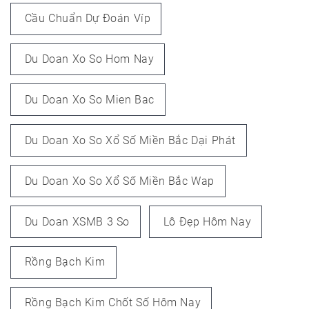
Cầu Chuẩn Dự Đoán Víp
Du Doan Xo So Hom Nay
Du Doan Xo So Mien Bac
Du Doan Xo So Xổ Số Miền Bắc Dại Phát
Du Doan Xo So Xổ Số Miền Bắc Wap
Du Doan XSMB 3 So
Lô Đẹp Hôm Nay
Rồng Bạch Kim
Rồng Bạch Kim Chốt Số Hôm Nay