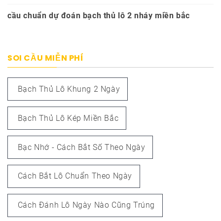
cầu chuẩn dự đoán bạch thủ lô 2 nháy miền bắc
SOI CẦU MIỄN PHÍ
Bạch Thủ Lô Khung 2 Ngày
Bạch Thủ Lô Kép Miền Bắc
Bạc Nhớ - Cách Bắt Số Theo Ngày
Cách Bắt Lô Chuẩn Theo Ngày
Cách Đánh Lô Ngày Nào Cũng Trúng