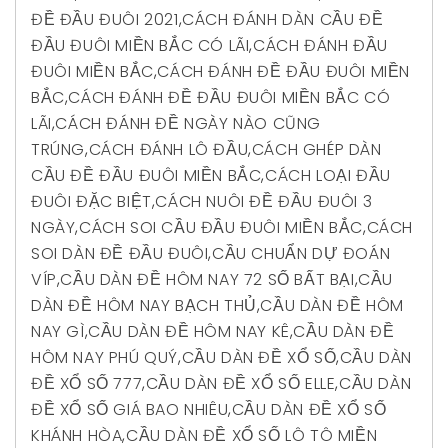
ĐỀ ĐẦU ĐUÔI 2021
,
CÁCH ĐÁNH DÀN CẦU ĐỀ
ĐẦU ĐUÔI MIỀN BẮC CÓ LÃI
,
CÁCH ĐÁNH ĐẦU
ĐUÔI MIỀN BẮC
,
CÁCH ĐÁNH ĐỀ ĐẦU ĐUÔI MIỀN
BẮC
,
CÁCH ĐÁNH ĐỀ ĐẦU ĐUÔI MIỀN BẮC CÓ
LÃI
,
CÁCH ĐÁNH ĐỀ NGÀY NÀO CŨNG
TRÚNG
,
CÁCH ĐÁNH LÔ ĐẦU
,
CÁCH GHÉP DÀN
CẦU ĐỀ ĐẦU ĐUÔI MIỀN BẮC
,
CÁCH LOẠI ĐẦU
ĐUÔI ĐẶC BIỆT
,
CÁCH NUÔI ĐỀ ĐẦU ĐUÔI 3
NGÀY
,
CÁCH SOI CẦU ĐẦU ĐUÔI MIỀN BẮC
,
CÁCH
SOI DÀN ĐỀ ĐẦU ĐUÔI
,
CẦU CHUẨN DỰ ĐOÁN
VÍP
,
CẦU DÀN ĐỀ HÔM NAY 72 SỐ BẤT BẠI
,
CẦU
DÀN ĐỀ HÔM NAY BẠCH THỦ
,
CẦU DÀN ĐỀ HÔM
NAY GÌ
,
CẦU DÀN ĐỀ HÔM NAY KÊ
,
CẦU DÀN ĐỀ
HÔM NAY PHÚ QUÝ
,
CẦU DÀN ĐỀ XỔ SỐ
,
CẦU DÀN
ĐỀ XỔ SỐ 777
,
CẦU DÀN ĐỀ XỔ SỐ ELLE
,
CẦU DÀN
ĐỀ XỔ SỐ GIÁ BAO NHIÊU
,
CẦU DÀN ĐỀ XỔ SỐ
KHÁNH HÒA
,
CẦU DÀN ĐỀ XỔ SỐ LÔ TÔ MIỀN