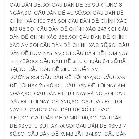
CẦU DÀN ĐỀ
,
SOI CẦU DÀN ĐỀ 36 SỐ KHUNG 3
NGÀY
,
SOI CẦU DÀN ĐỀ 40 SỐ
,
SOI CẦU DÀN ĐỀ
CHÍNH XÁC 100 789
,
SOI CẦU DÀN ĐỀ CHÍNH XÁC
100 86
,
SOI CẦU DÀN ĐỀ CHÍNH XÁC 247
,
SOI CẦU
DÀN ĐỀ CHÍNH XÁC 366
,
SOI CẦU DÀN ĐỀ CHÍNH
XÁC ÂM
,
SOI CẦU DÀN ĐỀ CHÍNH XÁC SỐ
,
SOI CẦU
DÀN ĐỀ HÔM NAY ÂM
,
SOI CẦU DÀN ĐỀ HÔM NAY
IBET789
,
SOI CẦU DÀN ĐỀ SIÊU CHUẨN 64 SỐ BẤT
BẠI
,
SOI CẦU DÀN ĐỀ SIÊU CHUẨN ÂM
DƯƠNG
,
SOI CẦU DÀN ĐỀ TỐI NAY
,
SOI CẦU DÀN
ĐỀ TỐI NAY 25 SỐ
,
SOI CẦU DÀN ĐỀ TỐI NAY ÂM
NGÀY
,
SOI CẦU DÀN ĐỀ TỐI NAY HÀ NỘI
,
SOI CẦU
DÀN ĐỀ TỐI NAY ICELAND
,
SOI CẦU DÀN ĐỀ TỐI
NAY TPHCM
,
SOI CẦU DÀN ĐỀ XỔ SỐ ĐẶC
BIỆT
,
SOI CẦU DÀN ĐỀ XSMB 000
,
SOI CẦU DÀN
ĐỀ XSMB 10 SỐ HAY RA
,
SOI CẦU DÀN ĐỀ XSMB 7
SỐ
,
SOI CẦU DÀN ĐỀ XSMB BẤT BẠI
,
SOI CẦU DÀN