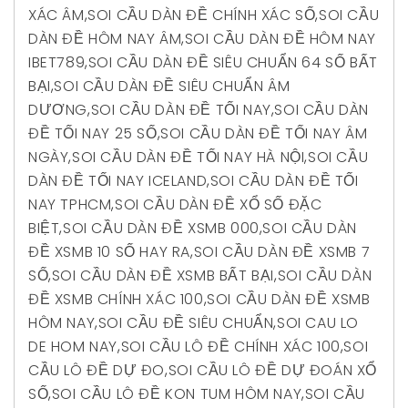
XÁC ÂM
,
SOI CẦU DÀN ĐỀ CHÍNH XÁC SỐ
,
SOI CẦU
DÀN ĐỀ HÔM NAY ÂM
,
SOI CẦU DÀN ĐỀ HÔM NAY
IBET789
,
SOI CẦU DÀN ĐỀ SIÊU CHUẨN 64 SỐ BẤT
BẠI
,
SOI CẦU DÀN ĐỀ SIÊU CHUẨN ÂM
DƯƠNG
,
SOI CẦU DÀN ĐỀ TỐI NAY
,
SOI CẦU DÀN
ĐỀ TỐI NAY 25 SỐ
,
SOI CẦU DÀN ĐỀ TỐI NAY ÂM
NGÀY
,
SOI CẦU DÀN ĐỀ TỐI NAY HÀ NỘI
,
SOI CẦU
DÀN ĐỀ TỐI NAY ICELAND
,
SOI CẦU DÀN ĐỀ TỐI
NAY TPHCM
,
SOI CẦU DÀN ĐỀ XỔ SỐ ĐẶC
BIỆT
,
SOI CẦU DÀN ĐỀ XSMB 000
,
SOI CẦU DÀN
ĐỀ XSMB 10 SỐ HAY RA
,
SOI CẦU DÀN ĐỀ XSMB 7
SỐ
,
SOI CẦU DÀN ĐỀ XSMB BẤT BẠI
,
SOI CẦU DÀN
ĐỀ XSMB CHÍNH XÁC 100
,
SOI CẦU DÀN ĐỀ XSMB
HÔM NAY
,
SOI CẦU ĐỀ SIÊU CHUẨN
,
SOI CAU LO
DE HOM NAY
,
SOI CẦU LÔ ĐỀ CHÍNH XÁC 100
,
SOI
CẦU LÔ ĐỀ DỰ ĐO
,
SOI CẦU LÔ ĐỀ DỰ ĐOÁN XỔ
SỐ
,
SOI CẦU LÔ ĐỀ KON TUM HÔM NAY
,
SOI CẦU