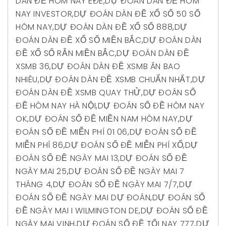
DÀN ĐỀ HÔM NAY ÊĐÊ
,
DỰ ĐOÁN DÀN ĐỀ HÔM
NAY INVESTOR
,
DỰ ĐOÁN DÀN ĐỀ XỔ SỐ 50 SỐ
HÔM NAY
,
DỰ ĐOÁN DÀN ĐỀ XỔ SỐ 888
,
DỰ
ĐOÁN DÀN ĐỀ XỔ SỐ MIỀN BẮC
,
DỰ ĐOÁN DÀN
ĐỀ XỔ SỐ RẮN MIỀN BẮC
,
DỰ ĐOÁN DÀN ĐỀ
XSMB 36
,
DỰ ĐOÁN DÀN ĐỀ XSMB ĂN BAO
NHIÊU
,
DỰ ĐOÁN DÀN ĐỀ XSMB CHUẨN NHẤT
,
DỰ
ĐOÁN DÀN ĐỀ XSMB QUAY THỬ
,
DỰ ĐOÁN SỐ
ĐỀ HÔM NAY HÀ NỘI
,
DỰ ĐOÁN SỐ ĐỀ HÔM NAY
OK
,
DỰ ĐOÁN SỐ ĐỀ MIỀN NAM HÔM NAY
,
DỰ
ĐOÁN SỐ ĐỀ MIỄN PHÍ 01 06
,
DỰ ĐOÁN SỐ ĐỀ
MIỄN PHÍ 86
,
DỰ ĐOÁN SỐ ĐỀ MIỄN PHÍ XỔ
,
DỰ
ĐOÁN SỐ ĐỀ NGÀY MAI 13
,
DỰ ĐOÁN SỐ ĐỀ
NGÀY MAI 25
,
DỰ ĐOÁN SỐ ĐỀ NGÀY MAI 7
THÁNG 4
,
DỰ ĐOÁN SỐ ĐỀ NGÀY MAI 7/7
,
DỰ
ĐOÁN SỐ ĐỀ NGÀY MAI DỰ ĐOÁN
,
DỰ ĐOÁN SỐ
ĐỀ NGÀY MAI I WILMINGTON DE
,
DỰ ĐOÁN SỐ ĐỀ
NGÀY MAI VINH
,
DỰ ĐOÁN SỐ ĐỀ TỐI NAY 777
,
DỰ