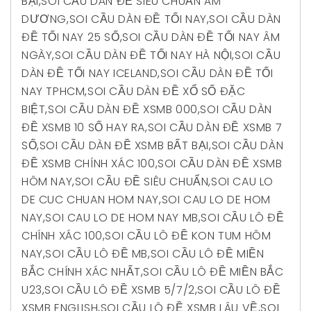
BẠI
,
SOI CẦU DÀN ĐỀ SIÊU CHUẨN ÂM
DƯƠNG
,
SOI CẦU DÀN ĐỀ TỐI NAY
,
SOI CẦU DÀN
ĐỀ TỐI NAY 25 SỐ
,
SOI CẦU DÀN ĐỀ TỐI NAY ÂM
NGÀY
,
SOI CẦU DÀN ĐỀ TỐI NAY HÀ NỘI
,
SOI CẦU
DÀN ĐỀ TỐI NAY ICELAND
,
SOI CẦU DÀN ĐỀ TỐI
NAY TPHCM
,
SOI CẦU DÀN ĐỀ XỔ SỐ ĐẶC
BIỆT
,
SOI CẦU DÀN ĐỀ XSMB 000
,
SOI CẦU DÀN
ĐỀ XSMB 10 SỐ HAY RA
,
SOI CẦU DÀN ĐỀ XSMB 7
SỐ
,
SOI CẦU DÀN ĐỀ XSMB BẤT BẠI
,
SOI CẦU DÀN
ĐỀ XSMB CHÍNH XÁC 100
,
SOI CẦU DÀN ĐỀ XSMB
HÔM NAY
,
SOI CẦU ĐỀ SIÊU CHUẨN
,
SOI CAU LO
DE CUC CHUAN HOM NAY
,
SOI CAU LO DE HOM
NAY
,
SOI CAU LO DE HOM NAY MB
,
SOI CẦU LÔ ĐỀ
CHÍNH XÁC 100
,
SOI CẦU LÔ ĐỀ KON TUM HÔM
NAY
,
SOI CẦU LÔ ĐỀ MB
,
SOI CẦU LÔ ĐỀ MIỀN
BẮC CHÍNH XÁC NHẤT
,
SOI CẦU LÔ ĐỀ MIỀN BẮC
U23
,
SOI CẦU LÔ ĐỀ XSMB 5/7/2
,
SOI CẦU LÔ ĐỀ
XSMB ENGLISH
,
SOI CẦU LÔ ĐỀ XSMB LÂU VỀ
,
SOI