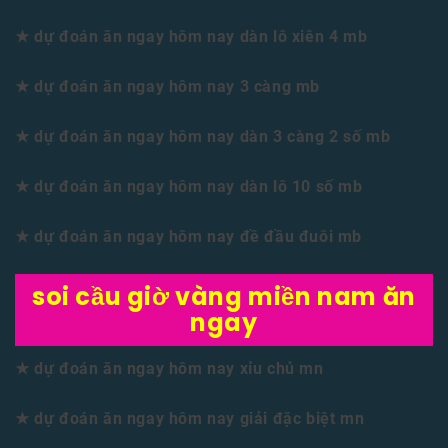
★ dự đoán ăn ngay hôm nay dàn lô xiên 4 mb
★ dự đoán ăn ngay hôm nay 3 càng mb
★ dự đoán ăn ngay hôm nay dàn 3 càng 2 số mb
★ dự đoán ăn ngay hôm nay dàn lô 10 số mb
★ dự đoán ăn ngay hôm nay đề đầu đuôi mb
soi cầu giờ vàng miền nam ăn
ngay
★ dự đoán ăn ngay hôm nay xỉu chủ mn
★ dự đoán ăn ngay hôm nay giải đặc biệt mn