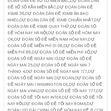
ĐOÁN DÀN ĐỀ XỔ SỐ MIỀN BẮC
,
DỰ ĐOÁN DÀN
ĐỀ XỔ SỐ RẮN MIỀN BẮC
,
DỰ ĐOÁN DÀN ĐỀ
XSMB 36
,
DỰ ĐOÁN DÀN ĐỀ XSMB ĂN BAO
NHIÊU
,
DỰ ĐOÁN DÀN ĐỀ XSMB CHUẨN NHẤT
,
DỰ
ĐOÁN DÀN ĐỀ XSMB QUAY THỬ
,
DỰ ĐOÁN SỐ
ĐỀ HÔM NAY HÀ NỘI
,
DỰ ĐOÁN SỐ ĐỀ HÔM NAY
OK
,
DỰ ĐOÁN SỐ ĐỀ MIỀN NAM HÔM NAY
,
DỰ
ĐOÁN SỐ ĐỀ MIỄN PHÍ 01 06
,
DỰ ĐOÁN SỐ ĐỀ
MIỄN PHÍ 86
,
DỰ ĐOÁN SỐ ĐỀ MIỄN PHÍ XỔ
,
DỰ
ĐOÁN SỐ ĐỀ NGÀY MAI 13
,
DỰ ĐOÁN SỐ ĐỀ
NGÀY MAI 25
,
DỰ ĐOÁN SỐ ĐỀ NGÀY MAI 7
THÁNG 4
,
DỰ ĐOÁN SỐ ĐỀ NGÀY MAI 7/7
,
DỰ
ĐOÁN SỐ ĐỀ NGÀY MAI DỰ ĐOÁN
,
DỰ ĐOÁN SỐ
ĐỀ NGÀY MAI I WILMINGTON DE
,
DỰ ĐOÁN SỐ ĐỀ
NGÀY MAI VINH
,
DỰ ĐOÁN SỐ ĐỀ TỐI NAY 777
,
DỰ
ĐOÁN SỐ ĐỀ TỐI NAY INTER
,
DỰ ĐOÁN SỐ ĐỀ TỐI
NAY RỒI
,
DỰ ĐOÁN SỐ ĐỀ TỐI NAY ROMA
,
DỰ
ĐOÁN USD
,
ĐÀI CHÍNH SỐ ĐỀ HÔM NAY
,
ĐỀ 8 CON