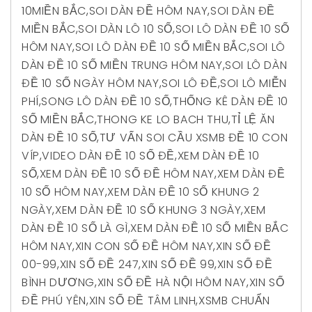
10MIỀN BẮC
,
SOI DÀN ĐỀ HÔM NAY
,
SOI DÀN ĐỀ
MIỀN BẮC
,
SOI DÀN LÔ 10 SỐ
,
SOI LÔ DÀN ĐỀ 10 SỐ
HÔM NAY
,
SOI LÔ DÀN ĐỀ 10 SỐ MIỀN BẮC
,
SOI LÔ
DÀN ĐỀ 10 SỐ MIỀN TRUNG HÔM NAY
,
SOI LÔ DÀN
ĐỀ 10 SỐ NGÀY HÔM NAY
,
SOI LÔ ĐỀ
,
SOI LÔ MIỄN
PHÍ
,
SONG LÔ DÀN ĐỀ 10 SỐ
,
THỐNG KÊ DÀN ĐỀ 10
SỐ MIỀN BẮC
,
THONG KE LO BACH THU
,
TỈ LỆ ĂN
DÀN ĐỀ 10 SỐ
,
TƯ VẤN SOI CẦU XSMB ĐỀ 10 CON
VÍP
,
VIDEO DÀN ĐỀ 10 SỐ ĐỀ
,
XEM DÀN ĐỀ 10
SỐ
,
XEM DÀN ĐỀ 10 SỐ ĐỀ HÔM NAY
,
XEM DÀN ĐỀ
10 SỐ HÔM NAY
,
XEM DÀN ĐỀ 10 SỐ KHUNG 2
NGÀY
,
XEM DÀN ĐỀ 10 SỐ KHUNG 3 NGÀY
,
XEM
DÀN ĐỀ 10 SỐ LÀ GÌ
,
XEM DÀN ĐỀ 10 SỐ MIỀN BẮC
HÔM NAY
,
XIN CON SỐ ĐỀ HÔM NAY
,
XIN SỐ ĐỀ
00-99
,
XIN SỐ ĐỀ 247
,
XIN SỐ ĐỀ 99
,
XIN SỐ ĐỀ
BÌNH DƯƠNG
,
XIN SỐ ĐỀ HÀ NỘI HÔM NAY
,
XIN SỐ
ĐỀ PHÚ YÊN
,
XIN SỐ ĐỀ TÂM LINH
,
XSMB CHUẨN