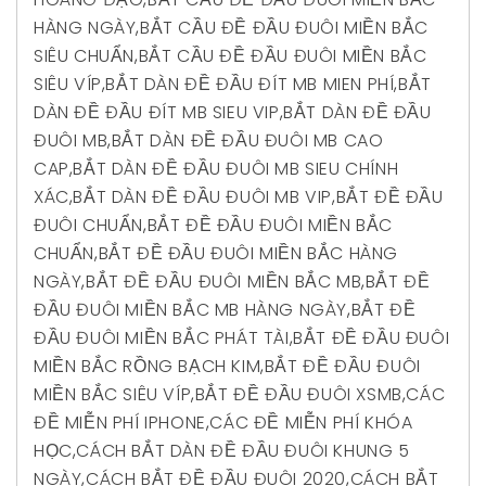
HÀNG NGÀY
,
BẮT CẦU ĐỀ ĐẦU ĐUÔI MIỀN BẮC
SIÊU CHUẨN
,
BẮT CẦU ĐỀ ĐẦU ĐUÔI MIỀN BẮC
SIÊU VÍP
,
BẮT DÀN ĐỀ ĐẦU ĐÍT MB MIEN PHÍ
,
BẮT
DÀN ĐỀ ĐẦU ĐÍT MB SIEU VIP
,
BẮT DÀN ĐỀ ĐẦU
ĐUÔI MB
,
BẮT DÀN ĐỀ ĐẦU ĐUÔI MB CAO
CAP
,
BẮT DÀN ĐỀ ĐẦU ĐUÔI MB SIEU CHÍNH
XÁC
,
BẮT DÀN ĐỀ ĐẦU ĐUÔI MB VIP
,
BẮT ĐỀ ĐẦU
ĐUÔI CHUẨN
,
BẮT ĐỀ ĐẦU ĐUÔI MIỀN BẮC
CHUẨN
,
BẮT ĐỀ ĐẦU ĐUÔI MIỀN BẮC HÀNG
NGÀY
,
BẮT ĐỀ ĐẦU ĐUÔI MIỀN BẮC MB
,
BẮT ĐỀ
ĐẦU ĐUÔI MIỀN BẮC MB HÀNG NGÀY
,
BẮT ĐỀ
ĐẦU ĐUÔI MIỀN BẮC PHÁT TÀI
,
BẮT ĐỀ ĐẦU ĐUÔI
MIỀN BẮC RỒNG BẠCH KIM
,
BẮT ĐỀ ĐẦU ĐUÔI
MIỀN BẮC SIÊU VÍP
,
BẮT ĐỀ ĐẦU ĐUÔI XSMB
,
CÁC
ĐỀ MIỄN PHÍ IPHONE
,
CÁC ĐỀ MIỄN PHÍ KHÓA
HỌC
,
CÁCH BẮT DÀN ĐỀ ĐẦU ĐUÔI KHUNG 5
NGÀY
,
CÁCH BẮT ĐỀ ĐẦU ĐUÔI 2020
,
CÁCH BẮT