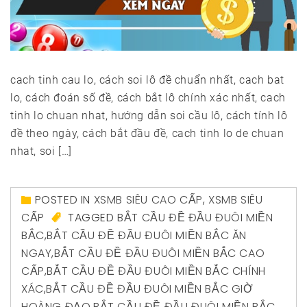
cach tinh cau lo, cách soi lô đề chuẩn nhất, cach bat
lo, cách đoán số đề, cách bắt lô chính xác nhất, cach
tinh lo chuan nhat, hướng dẫn soi cầu lô, cách tính lô
đề theo ngày, cách bắt đầu đề, cach tinh lo de chuan
nhat, soi […]
POSTED IN
XSMB SIÊU CAO CẤP
,
XSMB SIÊU
CẤP
TAGGED
BẮT CẦU ĐỀ ĐẦU ĐUÔI MIỀN
BẮC
,
BẮT CẦU ĐỀ ĐẦU ĐUÔI MIỀN BẮC ĂN
NGAY
,
BẮT CẦU ĐỀ ĐẦU ĐUÔI MIỀN BẮC CAO
CẤP
,
BẮT CẦU ĐỀ ĐẦU ĐUÔI MIỀN BẮC CHÍNH
XÁC
,
BẮT CẦU ĐỀ ĐẦU ĐUÔI MIỀN BẮC GIỜ
HOÀNG ĐẠO
,
BẮT CẦU ĐỀ ĐẦU ĐUÔI MIỀN BẮC