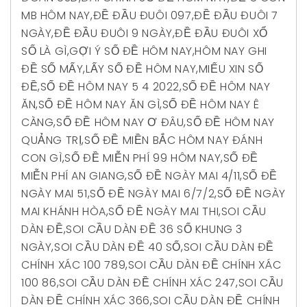
MB HÔM NAY
,
ĐỀ ĐẦU ĐUÔI 097
,
ĐỀ ĐẦU ĐUÔI 7
NGÀY
,
ĐỀ ĐẦU ĐUÔI 9 NGÀY
,
ĐỀ ĐẦU ĐUÔI XỔ
SỐ LÀ GÌ
,
GỢI Ý SỐ ĐỀ HÔM NAY
,
HÔM NAY GHI
ĐỀ SỐ MẤY
,
LẤY SỐ ĐỀ HÔM NAY
,
MIẾU XIN SỐ
ĐỀ
,
SỐ ĐỀ HÔM NAY 5 4 2022
,
SỐ ĐỀ HÔM NAY
ĂN
,
SỐ ĐỀ HÔM NAY ĂN GÌ
,
SỐ ĐỀ HÔM NAY Ê
CÀNG
,
SỐ ĐỀ HÔM NAY Ơ ĐÂU
,
SỐ ĐỀ HÔM NAY
QUẢNG TRỊ
,
SỐ ĐỀ MIỀN BẮC HÔM NAY ĐÁNH
CON GÌ
,
SỐ ĐỀ MIỄN PHÍ 99 HÔM NAY
,
SỐ ĐỀ
MIỄN PHÍ AN GIANG
,
SỐ ĐỀ NGÀY MAI 4/11
,
SỐ ĐỀ
NGÀY MAI 51
,
SỐ ĐỀ NGÀY MAI 6/7/2
,
SỐ ĐỀ NGÀY
MAI KHÁNH HÒA
,
SỐ ĐỀ NGÀY MAI THI
,
SOI CẦU
DÀN ĐỀ
,
SOI CẦU DÀN ĐỀ 36 SỐ KHUNG 3
NGÀY
,
SOI CẦU DÀN ĐỀ 40 SỐ
,
SOI CẦU DÀN ĐỀ
CHÍNH XÁC 100 789
,
SOI CẦU DÀN ĐỀ CHÍNH XÁC
100 86
,
SOI CẦU DÀN ĐỀ CHÍNH XÁC 247
,
SOI CẦU
DÀN ĐỀ CHÍNH XÁC 366
,
SOI CẦU DÀN ĐỀ CHÍNH