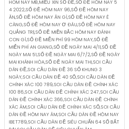
HOM NAY MB
,
MIẾU XIN SỐ ĐỀ
,
SỐ ĐỀ HÔM NAY 5
4 2022
,
SỐ ĐỀ HÔM NAY 96
,
SỐ ĐỀ HÔM NAY
ĂN
,
SỐ ĐỀ HÔM NAY ĂN GÌ
,
SỐ ĐỀ HÔM NAY Ê
CÀNG
,
SỐ ĐỀ HÔM NAY Ơ ĐÂU
,
SỐ ĐỀ HÔM NAY
QUẢNG TRỊ
,
SỐ ĐỀ MIỀN BẮC HÔM NAY ĐÁNH
CON GÌ
,
SỐ ĐỀ MIỄN PHÍ 99 HÔM NAY
,
SỐ ĐỀ
MIỄN PHÍ AN GIANG
,
SỐ ĐỀ NGÀY MAI 4/11
,
SỐ ĐỀ
NGÀY MAI 51
,
SỐ ĐỀ NGÀY MAI 6/7/2
,
SỐ ĐỀ NGÀY
MAI KHÁNH HÒA
,
SỐ ĐỀ NGÀY MAI THI
,
SOI CẦU
DÀN ĐỀ
,
SOI CẦU DÀN ĐỀ 36 SỐ KHUNG 3
NGÀY
,
SOI CẦU DÀN ĐỀ 40 SỐ
,
SOI CẦU DÀN ĐỀ
CHÍNH XÁC 100 789
,
SOI CẦU DÀN ĐỀ CHÍNH XÁC
100 86
,
SOI CẦU DÀN ĐỀ CHÍNH XÁC 247
,
SOI CẦU
DÀN ĐỀ CHÍNH XÁC 366
,
SOI CẦU DÀN ĐỀ CHÍNH
XÁC ÂM
,
SOI CẦU DÀN ĐỀ CHÍNH XÁC SỐ
,
SOI CẦU
DÀN ĐỀ HÔM NAY ÂM
,
SOI CẦU DÀN ĐỀ HÔM NAY
IBET789
,
SOI CẦU DÀN ĐỀ SIÊU CHUẨN 64 SỐ BẤT