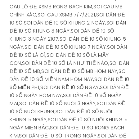
CẦU LÔ ĐỀ XSMB RONG BACH KIM
,
SOI CẦU MB
CHÍNH XÁC
,
SOI CAU XSMB 7/7/2021
,
SOI DÀN ĐỀ
10 SỐ
,
SOI DÀN ĐỀ 10 SỐ KHUNG 2 NGÀY
,
SOI DÀN
ĐỀ 10 SỐ KHUNG 3 NGÀY
,
SOI DÀN ĐỀ 10 SỐ
KHUNG 3 NGÀY 2107
,
SOI DÀN ĐỀ 10 SỐ KHUNG 5
NGÀY
,
SOI DÀN ĐỀ 10 SỐ KHUNG 7 NGÀY
,
SOI DÀN
ĐỀ 10 SỐ LÀ GÌ
,
SOI DÀN ĐỀ 10 SỐ LÀ MẤY
CON
,
SOI DÀN ĐỀ 10 SỐ LÀ NHƯ THẾ NÀO
,
SOI DÀN
ĐỀ 10 SỐ MB
,
SOI DÀN ĐỀ 10 SỐ MB HÔM NAY
,
SOI
DÀN ĐỀ 10 SỐ MIỀN NAM HÔM NAY
,
SOI DÀN ĐỀ 10
SỐ MIỄN PHÍ
,
SOI DÀN ĐỀ 10 SỐ NGÀY
,
SOI DÀN ĐỀ
10 SỐ NGÀY HÔM NAY
,
SOI DÀN ĐỀ 10 SỐ NGÀY
MAI
,
SOI DÀN ĐỀ 10 SỐ NUÔI 3 NGÀY
,
SOI DÀN ĐỀ
10 SỐ NUÔI KHUNG
,
SOI DÀN ĐỀ 10 SỐ NUÔI
KHUNG 5 NGÀY
,
SOI DÀN ĐỀ 10 SỐ NUÔI KHUNG 5
NGÀY MIỀN BẮC
,
SOI DÀN ĐỀ 10 SỐ RỒNG BẠCH
KIM
,
SOI DÀN ĐỀ 10 SỐ TRONG NGÀY
,
SOI DÀN ĐỀ