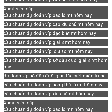
Xsmt siêu cấp
cầu chuẩn dự đoán víp bao lô mt hôm nay
cầu chuẩn dự đoán víp cặp xíu chủ mt hôm nay
cầu chuẩn dự đoán víp đặc biệt mt hôm nay
cầu chuẩn dự đoán víp giải 8 mt hôm nay
cầu chuẩn dự đoán víp lô 3 số mt hôm nay
cầu chuẩn dự đoán víp sớ đầu đuôi giải 8 mt hôm
nay
dự đoán víp sớ đầu đuôi giải đặc biệt miền trung
cầu chuẩn dự đoán víp song thủ lô mt hôm nay
cầu chuẩn dự đoán víp xíu chủ mt hôm nay
Xsmn siêu cấp
cầu chuẩn dự đoán víp bao lô mn hôm nay