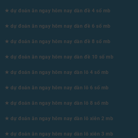
★ dự đoán ăn ngay hôm nay dàn đề 4 số mb
★ dự đoán ăn ngay hôm nay dàn đề 6 số mb
★ dự đoán ăn ngay hôm nay dàn đề 8 số mb
★ dự đoán ăn ngay hôm nay dàn đề 10 số mb
★ dự đoán ăn ngay hôm nay dàn lô 4 số mb
★ dự đoán ăn ngay hôm nay dàn lô 6 số mb
★ dự đoán ăn ngay hôm nay dàn lô 8 số mb
★ dự đoán ăn ngay hôm nay dàn lô xiên 2 mb
★ dự đoán ăn ngay hôm nay dàn lô xiên 3 mb