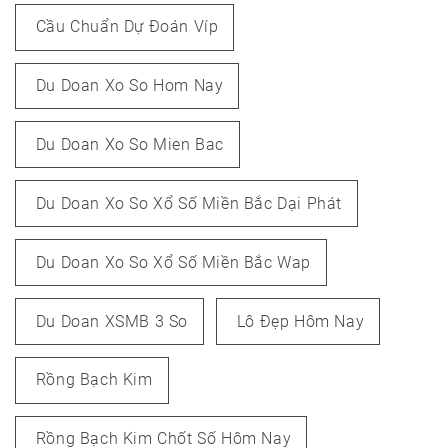
Cầu Chuẩn Dự Đoán Víp
Du Doan Xo So Hom Nay
Du Doan Xo So Mien Bac
Du Doan Xo So Xổ Số Miền Bắc Dại Phát
Du Doan Xo So Xổ Số Miền Bắc Wap
Du Doan XSMB 3 So
Lô Đẹp Hôm Nay
Rồng Bạch Kim
Rồng Bạch Kim Chốt Số Hôm Nay