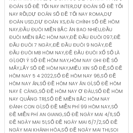
ĐOÁN SỐ ĐỀ TỐI NAY INTER
,
DỰ ĐOÁN SỐ ĐỀ TỐI
NAY RỒI
,
DỰ ĐOÁN SỐ ĐỀ TỐI NAY ROMA
,
DỰ
ĐOÁN USD
,
DỰ ĐOÁN XS
,
ĐÀI CHÍNH SỐ ĐỀ HÔM
NAY
,
ĐẦU ĐUÔI MIỀN BẮC ĂN BAO NHIÊU
,
ĐẦU
ĐUÔI MIỀN BẮC HÔM NAY
,
ĐỀ ĐẦU ĐUÔI 097
,
ĐỀ
ĐẦU ĐUÔI 7 NGÀY
,
ĐỀ ĐẦU ĐUÔI 9 NGÀY
,
ĐỀ
ĐẦU ĐUÔI MB HÔM NAY
,
ĐỀ ĐẦU ĐUÔI XỔ SỐ LÀ
GÌ
,
GỢI Ý SỐ ĐỀ HÔM NAY
,
HÔM NAY GHI ĐỀ SỐ
MẤY
,
LẤY SỐ ĐỀ HÔM NAY
,
MIẾU XIN SỐ ĐỀ
,
SỐ ĐỀ
HÔM NAY 5 4 2022
,
SỐ ĐỀ HÔM NAY 96
,
SỐ ĐỀ
HÔM NAY ĂN
,
SỐ ĐỀ HÔM NAY ĂN GÌ
,
SỐ ĐỀ HÔM
NAY Ê CÀNG
,
SỐ ĐỀ HÔM NAY Ơ ĐÂU
,
SỐ ĐỀ HÔM
NAY QUẢNG TRỊ
,
SỐ ĐỀ MIỀN BẮC HÔM NAY
ĐÁNH CON GÌ
,
SỐ ĐỀ MIỄN PHÍ 99 HÔM NAY
,
SỐ
ĐỀ MIỄN PHÍ AN GIANG
,
SỐ ĐỀ NGÀY MAI 4/11
,
SỐ
ĐỀ NGÀY MAI 51
,
SỐ ĐỀ NGÀY MAI 6/7/2
,
SỐ ĐỀ
NGÀY MAI KHÁNH HÒA
,
SỐ ĐỀ NGÀY MAI THI
,
SOI