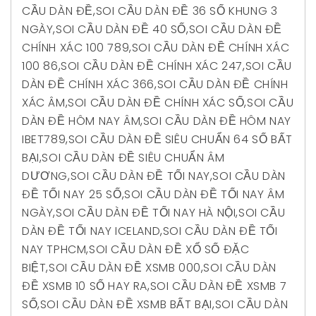
CẦU DÀN ĐỀ
,
SOI CẦU DÀN ĐỀ 36 SỐ KHUNG 3
NGÀY
,
SOI CẦU DÀN ĐỀ 40 SỐ
,
SOI CẦU DÀN ĐỀ
CHÍNH XÁC 100 789
,
SOI CẦU DÀN ĐỀ CHÍNH XÁC
100 86
,
SOI CẦU DÀN ĐỀ CHÍNH XÁC 247
,
SOI CẦU
DÀN ĐỀ CHÍNH XÁC 366
,
SOI CẦU DÀN ĐỀ CHÍNH
XÁC ÂM
,
SOI CẦU DÀN ĐỀ CHÍNH XÁC SỐ
,
SOI CẦU
DÀN ĐỀ HÔM NAY ÂM
,
SOI CẦU DÀN ĐỀ HÔM NAY
IBET789
,
SOI CẦU DÀN ĐỀ SIÊU CHUẨN 64 SỐ BẤT
BẠI
,
SOI CẦU DÀN ĐỀ SIÊU CHUẨN ÂM
DƯƠNG
,
SOI CẦU DÀN ĐỀ TỐI NAY
,
SOI CẦU DÀN
ĐỀ TỐI NAY 25 SỐ
,
SOI CẦU DÀN ĐỀ TỐI NAY ÂM
NGÀY
,
SOI CẦU DÀN ĐỀ TỐI NAY HÀ NỘI
,
SOI CẦU
DÀN ĐỀ TỐI NAY ICELAND
,
SOI CẦU DÀN ĐỀ TỐI
NAY TPHCM
,
SOI CẦU DÀN ĐỀ XỔ SỐ ĐẶC
BIỆT
,
SOI CẦU DÀN ĐỀ XSMB 000
,
SOI CẦU DÀN
ĐỀ XSMB 10 SỐ HAY RA
,
SOI CẦU DÀN ĐỀ XSMB 7
SỐ
,
SOI CẦU DÀN ĐỀ XSMB BẤT BẠI
,
SOI CẦU DÀN