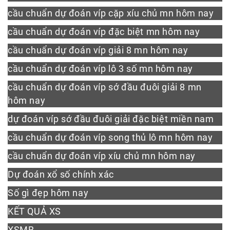
cầu chuẩn dự đoán víp cặp xíu chủ mn hôm nay
cầu chuẩn dự đoán víp đặc biệt mn hôm nay
cầu chuẩn dự đoán víp giải 8 mn hôm nay
cầu chuẩn dự đoán víp lô 3 số mn hôm nay
cầu chuẩn dự đoán víp sớ đầu đuôi giải 8 mn
hôm nay
dự đoán víp sớ đầu đuôi giải đặc biệt miền nam
cầu chuẩn dự đoán víp song thủ lô mn hôm nay
cầu chuẩn dự đoán víp xíu chủ mn hôm nay
Dự đoán xổ số chính xác
Số gì đẹp hôm nay
KẾT QUẢ XS
XSMB