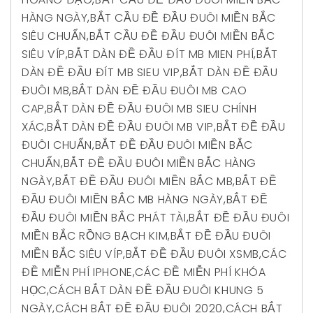
HÀNG NGÀY
,
BẮT CẦU ĐỀ ĐẦU ĐUÔI MIỀN BẮC
SIÊU CHUẨN
,
BẮT CẦU ĐỀ ĐẦU ĐUÔI MIỀN BẮC
SIÊU VÍP
,
BẮT DÀN ĐỀ ĐẦU ĐÍT MB MIEN PHÍ
,
BẮT
DÀN ĐỀ ĐẦU ĐÍT MB SIEU VIP
,
BẮT DÀN ĐỀ ĐẦU
ĐUÔI MB
,
BẮT DÀN ĐỀ ĐẦU ĐUÔI MB CAO
CAP
,
BẮT DÀN ĐỀ ĐẦU ĐUÔI MB SIEU CHÍNH
XÁC
,
BẮT DÀN ĐỀ ĐẦU ĐUÔI MB VIP
,
BẮT ĐỀ ĐẦU
ĐUÔI CHUẨN
,
BẮT ĐỀ ĐẦU ĐUÔI MIỀN BẮC
CHUẨN
,
BẮT ĐỀ ĐẦU ĐUÔI MIỀN BẮC HÀNG
NGÀY
,
BẮT ĐỀ ĐẦU ĐUÔI MIỀN BẮC MB
,
BẮT ĐỀ
ĐẦU ĐUÔI MIỀN BẮC MB HÀNG NGÀY
,
BẮT ĐỀ
ĐẦU ĐUÔI MIỀN BẮC PHÁT TÀI
,
BẮT ĐỀ ĐẦU ĐUÔI
MIỀN BẮC RỒNG BẠCH KIM
,
BẮT ĐỀ ĐẦU ĐUÔI
MIỀN BẮC SIÊU VÍP
,
BẮT ĐỀ ĐẦU ĐUÔI XSMB
,
CÁC
ĐỀ MIỄN PHÍ IPHONE
,
CÁC ĐỀ MIỄN PHÍ KHÓA
HỌC
,
CÁCH BẮT DÀN ĐỀ ĐẦU ĐUÔI KHUNG 5
NGÀY
,
CÁCH BẮT ĐỀ ĐẦU ĐUÔI 2020
,
CÁCH BẮT