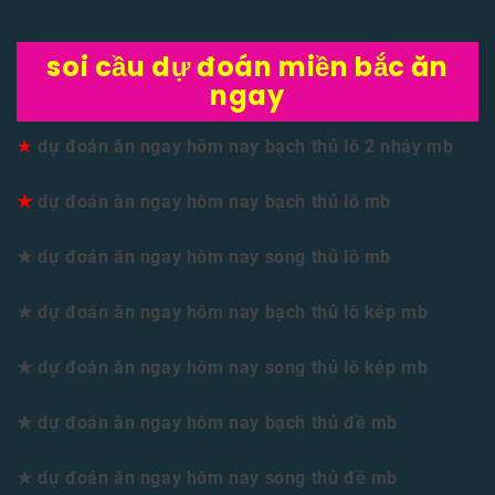
soi cầu dự đoán miền bắc ăn
ngay
★
dự đoán ăn ngay hôm nay bạch thủ lô 2 nháy mb
★
dự đoán ăn ngay hôm nay bạch thủ lô mb
★ dự đoán ăn ngay hôm nay song thủ lô mb
★ dự đoán ăn ngay hôm nay bạch thủ lô kép mb
★ dự đoán ăn ngay hôm nay song thủ lô kép mb
★ dự đoán ăn ngay hôm nay bạch thủ đề mb
★ dự đoán ăn ngay hôm nay song thủ đề mb