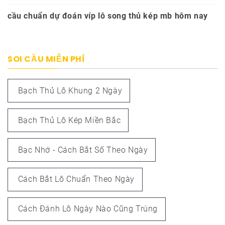
cầu chuẩn dự đoán víp lô song thủ kép mb hôm nay
SOI CẦU MIỄN PHÍ
Bạch Thủ Lô Khung 2 Ngày
Bạch Thủ Lô Kép Miền Bắc
Bạc Nhớ - Cách Bắt Số Theo Ngày
Cách Bắt Lô Chuẩn Theo Ngày
Cách Đánh Lô Ngày Nào Cũng Trúng