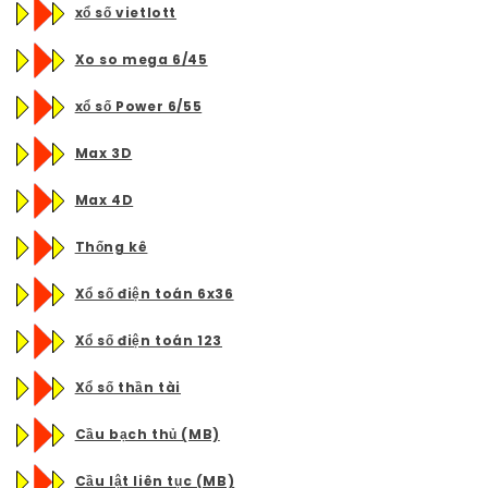
xổ số vietlott
Xo so mega 6/45
xổ số Power 6/55
Max 3D
Max 4D
Thống kê
Xổ số điện toán 6x36
Xổ số điện toán 123
Xổ số thần tài
Cầu bạch thủ (MB)
Cầu lật liên tục (MB)