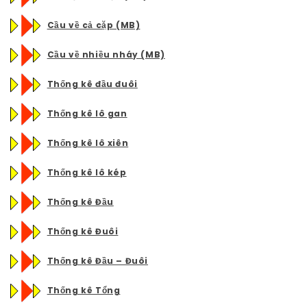
Cầu về cả cặp (MB)
Cầu về nhiều nháy (MB)
Thống kê đầu đuôi
Thống kê lô gan
Thống kê lô xiên
Thống kê lô kép
Thống kê Đầu
Thống kê Đuôi
Thống kê Đầu – Đuôi
Thống kê Tổng