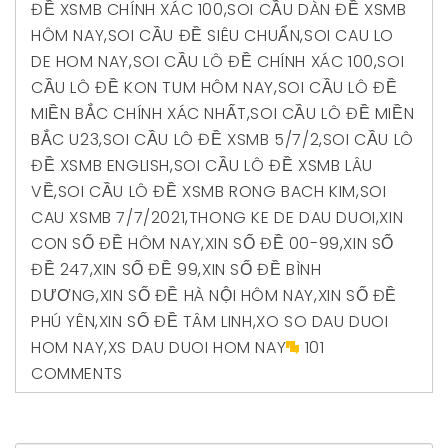
ĐỀ XSMB CHÍNH XÁC 100
,
SOI CẦU DÀN ĐỀ XSMB
HÔM NAY
,
SOI CẦU ĐỀ SIÊU CHUẨN
,
SOI CAU LO
DE HOM NAY
,
SOI CẦU LÔ ĐỀ CHÍNH XÁC 100
,
SOI
CẦU LÔ ĐỀ KON TUM HÔM NAY
,
SOI CẦU LÔ ĐỀ
MIỀN BẮC CHÍNH XÁC NHẤT
,
SOI CẦU LÔ ĐỀ MIỀN
BẮC U23
,
SOI CẦU LÔ ĐỀ XSMB 5/7/2
,
SOI CẦU LÔ
ĐỀ XSMB ENGLISH
,
SOI CẦU LÔ ĐỀ XSMB LÂU
VỀ
,
SOI CẦU LÔ ĐỀ XSMB RONG BACH KIM
,
SOI
CAU XSMB 7/7/2021
,
THONG KE DE DAU DUOI
,
XIN
CON SỐ ĐỀ HÔM NAY
,
XIN SỐ ĐỀ 00-99
,
XIN SỐ
ĐỀ 247
,
XIN SỐ ĐỀ 99
,
XIN SỐ ĐỀ BÌNH
DƯƠNG
,
XIN SỐ ĐỀ HÀ NỘI HÔM NAY
,
XIN SỐ ĐỀ
PHÚ YÊN
,
XIN SỐ ĐỀ TÂM LINH
,
XO SO DAU DUOI
HOM NAY
,
XS DAU DUOI HOM NAY
101
COMMENTS