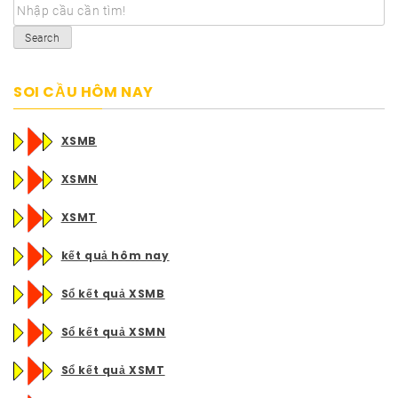
Search
SOI CẦU HÔM NAY
XSMB
XSMN
XSMT
kết quả hôm nay
Sổ kết quả XSMB
Sổ kết quả XSMN
Sổ kết quả XSMT