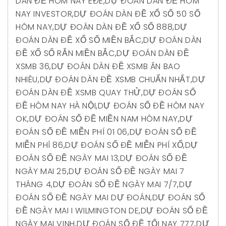
DÀN ĐỀ HÔM NAY ÊĐÊ
,
DỰ ĐOÁN DÀN ĐỀ HÔM
NAY INVESTOR
,
DỰ ĐOÁN DÀN ĐỀ XỔ SỐ 50 SỐ
HÔM NAY
,
DỰ ĐOÁN DÀN ĐỀ XỔ SỐ 888
,
DỰ
ĐOÁN DÀN ĐỀ XỔ SỐ MIỀN BẮC
,
DỰ ĐOÁN DÀN
ĐỀ XỔ SỐ RẮN MIỀN BẮC
,
DỰ ĐOÁN DÀN ĐỀ
XSMB 36
,
DỰ ĐOÁN DÀN ĐỀ XSMB ĂN BAO
NHIÊU
,
DỰ ĐOÁN DÀN ĐỀ XSMB CHUẨN NHẤT
,
DỰ
ĐOÁN DÀN ĐỀ XSMB QUAY THỬ
,
DỰ ĐOÁN SỐ
ĐỀ HÔM NAY HÀ NỘI
,
DỰ ĐOÁN SỐ ĐỀ HÔM NAY
OK
,
DỰ ĐOÁN SỐ ĐỀ MIỀN NAM HÔM NAY
,
DỰ
ĐOÁN SỐ ĐỀ MIỄN PHÍ 01 06
,
DỰ ĐOÁN SỐ ĐỀ
MIỄN PHÍ 86
,
DỰ ĐOÁN SỐ ĐỀ MIỄN PHÍ XỔ
,
DỰ
ĐOÁN SỐ ĐỀ NGÀY MAI 13
,
DỰ ĐOÁN SỐ ĐỀ
NGÀY MAI 25
,
DỰ ĐOÁN SỐ ĐỀ NGÀY MAI 7
THÁNG 4
,
DỰ ĐOÁN SỐ ĐỀ NGÀY MAI 7/7
,
DỰ
ĐOÁN SỐ ĐỀ NGÀY MAI DỰ ĐOÁN
,
DỰ ĐOÁN SỐ
ĐỀ NGÀY MAI I WILMINGTON DE
,
DỰ ĐOÁN SỐ ĐỀ
NGÀY MAI VINH
,
DỰ ĐOÁN SỐ ĐỀ TỐI NAY 777
,
DỰ