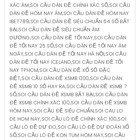
XÁC ÂM
,
SOI CẦU DÀN ĐỀ CHÍNH XÁC SỐ
,
SOI CẦU
DÀN ĐỀ HÔM NAY ÂM
,
SOI CẦU DÀN ĐỀ HÔM NAY
IBET789
,
SOI CẦU DÀN ĐỀ SIÊU CHUẨN 64 SỐ BẤT
BẠI
,
SOI CẦU DÀN ĐỀ SIÊU CHUẨN ÂM
DƯƠNG
,
SOI CẦU DÀN ĐỀ TỐI NAY
,
SOI CẦU DÀN
ĐỀ TỐI NAY 25 SỐ
,
SOI CẦU DÀN ĐỀ TỐI NAY ÂM
NGÀY
,
SOI CẦU DÀN ĐỀ TỐI NAY HÀ NỘI
,
SOI CẦU
DÀN ĐỀ TỐI NAY ICELAND
,
SOI CẦU DÀN ĐỀ TỐI
NAY TPHCM
,
SOI CẦU DÀN ĐỀ XỔ SỐ ĐẶC
BIỆT
,
SOI CẦU DÀN ĐỀ XSMB 000
,
SOI CẦU DÀN
ĐỀ XSMB 10 SỐ HAY RA
,
SOI CẦU DÀN ĐỀ XSMB 7
SỐ
,
SOI CẦU DÀN ĐỀ XSMB BẤT BẠI
,
SOI CẦU DÀN
ĐỀ XSMB CHÍNH XÁC 100
,
SOI CẦU DÀN ĐỀ XSMB
HÔM NAY
,
SOI CẦU ĐỀ SIÊU CHUẨN
,
SOI CAU LO
DE HOM NAY
,
SOI CẦU LÔ ĐỀ CHÍNH XÁC 100
,
SOI
CẦU LÔ ĐỀ DỰ ĐO
,
SOI CẦU LÔ ĐỀ DỰ ĐOÁN XỔ
SỐ
,
SOI CẦU LÔ ĐỀ KON TUM HÔM NAY
,
SOI CẦU