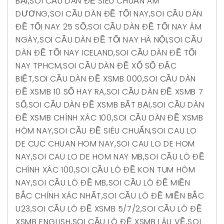
BẠI
,
SOI CẦU DÀN ĐỀ SIÊU CHUẨN ÂM
DƯƠNG
,
SOI CẦU DÀN ĐỀ TỐI NAY
,
SOI CẦU DÀN
ĐỀ TỐI NAY 25 SỐ
,
SOI CẦU DÀN ĐỀ TỐI NAY ÂM
NGÀY
,
SOI CẦU DÀN ĐỀ TỐI NAY HÀ NỘI
,
SOI CẦU
DÀN ĐỀ TỐI NAY ICELAND
,
SOI CẦU DÀN ĐỀ TỐI
NAY TPHCM
,
SOI CẦU DÀN ĐỀ XỔ SỐ ĐẶC
BIỆT
,
SOI CẦU DÀN ĐỀ XSMB 000
,
SOI CẦU DÀN
ĐỀ XSMB 10 SỐ HAY RA
,
SOI CẦU DÀN ĐỀ XSMB 7
SỐ
,
SOI CẦU DÀN ĐỀ XSMB BẤT BẠI
,
SOI CẦU DÀN
ĐỀ XSMB CHÍNH XÁC 100
,
SOI CẦU DÀN ĐỀ XSMB
HÔM NAY
,
SOI CẦU ĐỀ SIÊU CHUẨN
,
SOI CAU LO
DE CUC CHUAN HOM NAY
,
SOI CAU LO DE HOM
NAY
,
SOI CAU LO DE HOM NAY MB
,
SOI CẦU LÔ ĐỀ
CHÍNH XÁC 100
,
SOI CẦU LÔ ĐỀ KON TUM HÔM
NAY
,
SOI CẦU LÔ ĐỀ MB
,
SOI CẦU LÔ ĐỀ MIỀN
BẮC CHÍNH XÁC NHẤT
,
SOI CẦU LÔ ĐỀ MIỀN BẮC
U23
,
SOI CẦU LÔ ĐỀ XSMB 5/7/2
,
SOI CẦU LÔ ĐỀ
XSMB ENGLISH
,
SOI CẦU LÔ ĐỀ XSMB LÂU VỀ
,
SOI