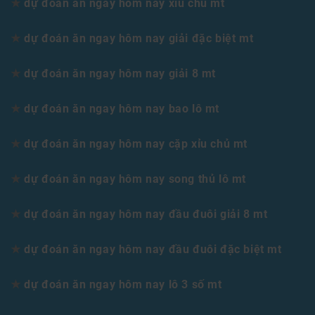
★
dự đoán ăn ngay hôm nay xỉu chủ mt
★
dự đoán ăn ngay hôm nay giải đặc biệt mt
★
dự đoán ăn ngay hôm nay giải 8 mt
★
dự đoán ăn ngay hôm nay bao lô mt
★
dự đoán ăn ngay hôm nay cặp xỉu chủ mt
★
dự đoán ăn ngay hôm nay song thủ lô mt
★
dự đoán ăn ngay hôm nay đầu đuôi giải 8 mt
★
dự đoán ăn ngay hôm nay đầu đuôi đặc biệt mt
★
dự đoán ăn ngay hôm nay lô 3 số mt