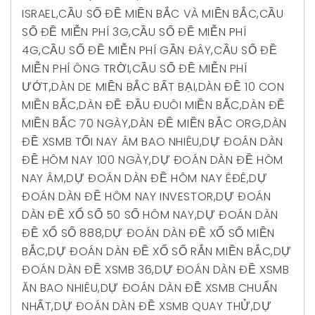
ISRAEL
,
CẦU SỐ ĐỀ MIỀN BẮC VÀ MIỀN BẮC
,
CẦU
SỐ ĐỀ MIỄN PHÍ 3G
,
CẦU SỐ ĐỀ MIỄN PHÍ
4G
,
CẦU SỐ ĐỀ MIỄN PHÍ GẦN ĐÂY
,
CẦU SỐ ĐỀ
MIỄN PHÍ ÔNG TRỜI
,
CẦU SỐ ĐỀ MIỄN PHÍ
ƯỚT
,
DÀN DE MIỀN BẮC BẤT BẠI
,
DÀN ĐỀ 10 CON
MIỀN BẮC
,
DÀN ĐỀ ĐẦU ĐUÔI MIỀN BẮC
,
DÀN ĐỀ
MIỀN BẮC 70 NGÀY
,
DÀN ĐỀ MIỀN BẮC ORG
,
DÀN
ĐỀ XSMB TỐI NAY ÂM BAO NHIÊU
,
DỰ ĐOÁN DÀN
ĐỀ HÔM NAY 100 NGÀY
,
DỰ ĐOÁN DÀN ĐỀ HÔM
NAY ÂM
,
DỰ ĐOÁN DÀN ĐỀ HÔM NAY ÊĐÊ
,
DỰ
ĐOÁN DÀN ĐỀ HÔM NAY INVESTOR
,
DỰ ĐOÁN
DÀN ĐỀ XỔ SỐ 50 SỐ HÔM NAY
,
DỰ ĐOÁN DÀN
ĐỀ XỔ SỐ 888
,
DỰ ĐOÁN DÀN ĐỀ XỔ SỐ MIỀN
BẮC
,
DỰ ĐOÁN DÀN ĐỀ XỔ SỐ RẮN MIỀN BẮC
,
DỰ
ĐOÁN DÀN ĐỀ XSMB 36
,
DỰ ĐOÁN DÀN ĐỀ XSMB
ĂN BAO NHIÊU
,
DỰ ĐOÁN DÀN ĐỀ XSMB CHUẨN
NHẤT
,
DỰ ĐOÁN DÀN ĐỀ XSMB QUAY THỬ
,
DỰ