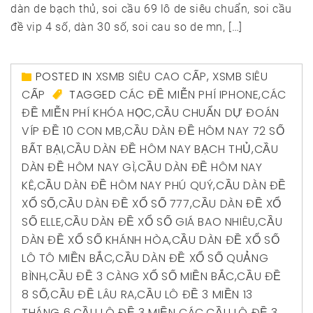
dàn de bạch thủ, soi cầu 69 lô de siêu chuẩn, soi cầu
đề vip 4 số, dàn 30 số, soi cau so de mn, […]
POSTED IN
XSMB SIÊU CAO CẤP
,
XSMB SIÊU
CẤP
TAGGED
CÁC ĐỀ MIỄN PHÍ IPHONE
,
CÁC
ĐỀ MIỄN PHÍ KHÓA HỌC
,
CẦU CHUẨN DỰ ĐOÁN
VÍP ĐỀ 10 CON MB
,
CẦU DÀN ĐỀ HÔM NAY 72 SỐ
BẤT BẠI
,
CẦU DÀN ĐỀ HÔM NAY BẠCH THỦ
,
CẦU
DÀN ĐỀ HÔM NAY GÌ
,
CẦU DÀN ĐỀ HÔM NAY
KÊ
,
CẦU DÀN ĐỀ HÔM NAY PHÚ QUÝ
,
CẦU DÀN ĐỀ
XỔ SỐ
,
CẦU DÀN ĐỀ XỔ SỐ 777
,
CẦU DÀN ĐỀ XỔ
SỐ ELLE
,
CẦU DÀN ĐỀ XỔ SỐ GIÁ BAO NHIÊU
,
CẦU
DÀN ĐỀ XỔ SỐ KHÁNH HÒA
,
CẦU DÀN ĐỀ XỔ SỐ
LÔ TÔ MIỀN BẮC
,
CẦU DÀN ĐỀ XỔ SỐ QUẢNG
BÌNH
,
CẦU ĐỀ 3 CÀNG XỔ SỐ MIỀN BẮC
,
CẦU ĐỀ
8 SỐ
,
CẦU ĐỀ LÂU RA
,
CẦU LÔ ĐỀ 3 MIỀN 13
THÁNG 6
,
CẦU LÔ ĐỀ 3 MIỀN CÁC
,
CẦU LÔ ĐỀ 3