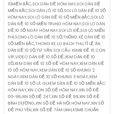
10MIỀN BẮC
,
SOI DÀN ĐỀ HÔM NAY
,
SOI DÀN ĐỀ
MIỀN BẮC
,
SOI DÀN LÔ 10 SỐ
,
SOI LÔ DÀN ĐỀ 10 SỐ
HÔM NAY
,
SOI LÔ DÀN ĐỀ 10 SỐ MIỀN BẮC
,
SOI LÔ
DÀN ĐỀ 10 SỐ MIỀN TRUNG HÔM NAY
,
SOI LÔ DÀN
ĐỀ 10 SỐ NGÀY HÔM NAY
,
SOI LÔ ĐỀ
,
SOI LÔ MIỄN
PHÍ
,
SONG LÔ DÀN ĐỀ 10 SỐ
,
THỐNG KÊ DÀN ĐỀ 10
SỐ MIỀN BẮC
,
THONG KE LO BACH THU
,
TỈ LỆ ĂN
DÀN ĐỀ 10 SỐ
,
TƯ VẤN SOI CẦU XSMB ĐỀ 10 CON
VÍP
,
VIDEO DÀN ĐỀ 10 SỐ ĐỀ
,
XEM DÀN ĐỀ 10
SỐ
,
XEM DÀN ĐỀ 10 SỐ ĐỀ HÔM NAY
,
XEM DÀN ĐỀ
10 SỐ HÔM NAY
,
XEM DÀN ĐỀ 10 SỐ KHUNG 2
NGÀY
,
XEM DÀN ĐỀ 10 SỐ KHUNG 3 NGÀY
,
XEM
DÀN ĐỀ 10 SỐ LÀ GÌ
,
XEM DÀN ĐỀ 10 SỐ MIỀN BẮC
HÔM NAY
,
XIN CON SỐ ĐỀ HÔM NAY
,
XIN SỐ ĐỀ
00-99
,
XIN SỐ ĐỀ 247
,
XIN SỐ ĐỀ 99
,
XIN SỐ ĐỀ
BÌNH DƯƠNG
,
XIN SỐ ĐỀ HÀ NỘI HÔM NAY
,
XIN SỐ
ĐỀ PHÚ YÊN
,
XIN SỐ ĐỀ TÂM LINH
,
XSMB CHUẨN