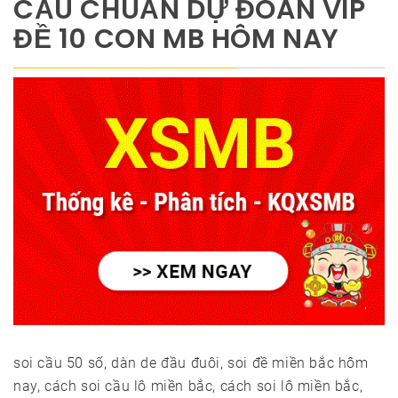
CẦU CHUẨN DỰ ĐOÁN VÍP
ĐỀ 10 CON MB HÔM NAY
soi cầu 50 số, dàn de đầu đuôi, soi đề miền bắc hôm
nay, cách soi cầu lô miền bắc, cách soi lô miền bắc,