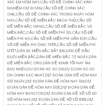
XÁC EM HÔM NAY
,
CẦU SỐ ĐỀ CHÍNH XÁC KINH
NGHIỆM DỰ ĐOÁN
,
CẦU SỐ ĐỀ CHÍNH XÁC
ONE
,
CẦU SỐ ĐỀ CHÍNH XÁC TRONG NGÀY HÔM
NAY
,
CẦU SỐ ĐỀ MIỀN BẮC BẠCH THỦ
,
CẦU SỐ
ĐỀ MIỀN BẮC ISRAEL
,
CẦU SỐ ĐỀ MIỀN BẮC VÀ
MIỀN BẮC
,
CẦU SỐ ĐỀ MIỄN PHÍ 3G
,
CẦU SỐ ĐỀ
MIỄN PHÍ 4G
,
CẦU SỐ ĐỀ MIỄN PHÍ GẦN ĐÂY
,
CẦU
SỐ ĐỀ MIỄN PHÍ ÔNG TRỜI
,
CẦU SỐ ĐỀ MIỄN PHÍ
ƯỚT
,
DÀN DE MIỀN BẮC BẤT BẠI
,
DÀN ĐỀ ĐẦU
ĐUÔI MIỀN BẮC
,
DÀN ĐỀ MIỀN BẮC 70 NGÀY
,
DÀN
ĐỀ MIỀN BẮC ORG
,
DÀN ĐỀ XSMB TỐI NAY ÂM
BAO NHIÊU
,
DU DOAN XO SO DN
,
DU DOAN XO SO
DN CHINH XAC NHAT
,
DỰ ĐOÁN DÀN ĐỀ HÔM NAY
100 NGÀY
,
DỰ ĐOÁN DÀN ĐỀ HÔM NAY ÂM
,
DỰ
ĐOÁN DÀN ĐỀ HÔM NAY ÊĐÊ
,
DỰ ĐOÁN DÀN ĐỀ
HÔM NAY INVESTOR
,
DỰ ĐOÁN DÀN ĐỀ XỔ SỐ 50
SỐ HÔM NAY
,
DỰ ĐOÁN DÀN ĐỀ XỔ SỐ 888
,
DỰ