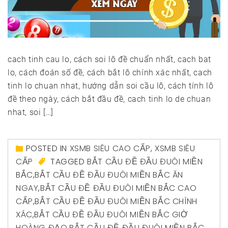
cach tinh cau lo, cách soi lô đề chuẩn nhất, cach bat
lo, cách đoán số đề, cách bắt lô chính xác nhất, cach
tinh lo chuan nhat, hướng dẫn soi cầu lô, cách tính lô
đề theo ngày, cách bắt đầu đề, cach tinh lo de chuan
nhat, soi […]
POSTED IN
XSMB SIÊU CAO CẤP
,
XSMB SIÊU
CẤP
TAGGED
BẮT CẦU ĐỀ ĐẦU ĐUÔI MIỀN
BẮC
,
BẮT CẦU ĐỀ ĐẦU ĐUÔI MIỀN BẮC ĂN
NGAY
,
BẮT CẦU ĐỀ ĐẦU ĐUÔI MIỀN BẮC CAO
CẤP
,
BẮT CẦU ĐỀ ĐẦU ĐUÔI MIỀN BẮC CHÍNH
XÁC
,
BẮT CẦU ĐỀ ĐẦU ĐUÔI MIỀN BẮC GIỜ
HOÀNG ĐẠO
,
BẮT CẦU ĐỀ ĐẦU ĐUÔI MIỀN BẮC