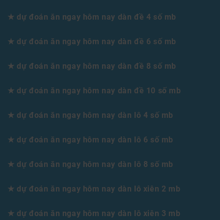
★ dự đoán ăn ngay hôm nay dàn đề 4 số mb
★ dự đoán ăn ngay hôm nay dàn đề 6 số mb
★ dự đoán ăn ngay hôm nay dàn đề 8 số mb
★ dự đoán ăn ngay hôm nay dàn đề 10 số mb
★ dự đoán ăn ngay hôm nay dàn lô 4 số mb
★ dự đoán ăn ngay hôm nay dàn lô 6 số mb
★ dự đoán ăn ngay hôm nay dàn lô 8 số mb
★ dự đoán ăn ngay hôm nay dàn lô xiên 2 mb
★ dự đoán ăn ngay hôm nay dàn lô xiên 3 mb