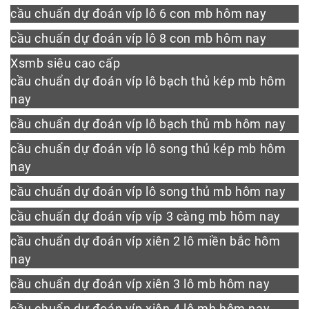
cầu chuẩn dự đoán víp lô 6 con mb hôm nay
cầu chuẩn dự đoán víp lô 8 con mb hôm nay
Xsmb siêu cao cấp
cầu chuẩn dự đoán víp lô bạch thủ kép mb hôm
nay
cầu chuẩn dự đoán víp lô bạch thủ mb hôm nay
cầu chuẩn dự đoán víp lô song thủ kép mb hôm
nay
cầu chuẩn dự đoán víp lô song thủ mb hôm nay
cầu chuẩn dự đoán víp víp 3 càng mb hôm nay
cầu chuẩn dự đoán víp xiên 2 lô miền bắc hôm
nay
cầu chuẩn dự đoán víp xiên 3 lô mb hôm nay
cầu chuẩn dự đoán víp xiên 4 lô mb hôm nay