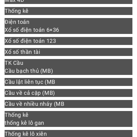
Thống kê
Điện toán
Xổ số điện toán 6×36
Xổ số điện toán 123
Xổ số thần tài
TK Cầu
Cầu bạch thủ (MB)
Cầu lật liên tục (MB
Cầu về cả cặp (MB)
Cầu về nhiều nháy (MB
Thống kê
thống kê lô gan
Thống kê lô xiên