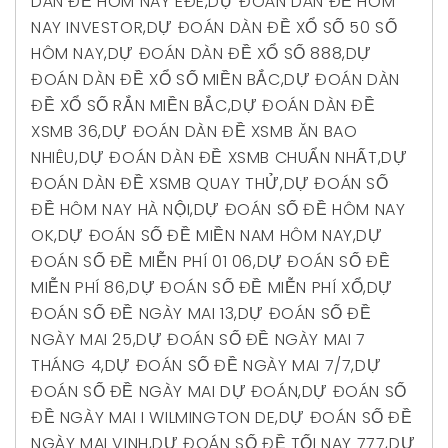
DÀN ĐỀ HÔM NAY ÊĐÊ
,
DỰ ĐOÁN DÀN ĐỀ HÔM
NAY INVESTOR
,
DỰ ĐOÁN DÀN ĐỀ XỔ SỐ 50 SỐ
HÔM NAY
,
DỰ ĐOÁN DÀN ĐỀ XỔ SỐ 888
,
DỰ
ĐOÁN DÀN ĐỀ XỔ SỐ MIỀN BẮC
,
DỰ ĐOÁN DÀN
ĐỀ XỔ SỐ RẮN MIỀN BẮC
,
DỰ ĐOÁN DÀN ĐỀ
XSMB 36
,
DỰ ĐOÁN DÀN ĐỀ XSMB ĂN BAO
NHIÊU
,
DỰ ĐOÁN DÀN ĐỀ XSMB CHUẨN NHẤT
,
DỰ
ĐOÁN DÀN ĐỀ XSMB QUAY THỬ
,
DỰ ĐOÁN SỐ
ĐỀ HÔM NAY HÀ NỘI
,
DỰ ĐOÁN SỐ ĐỀ HÔM NAY
OK
,
DỰ ĐOÁN SỐ ĐỀ MIỀN NAM HÔM NAY
,
DỰ
ĐOÁN SỐ ĐỀ MIỄN PHÍ 01 06
,
DỰ ĐOÁN SỐ ĐỀ
MIỄN PHÍ 86
,
DỰ ĐOÁN SỐ ĐỀ MIỄN PHÍ XỔ
,
DỰ
ĐOÁN SỐ ĐỀ NGÀY MAI 13
,
DỰ ĐOÁN SỐ ĐỀ
NGÀY MAI 25
,
DỰ ĐOÁN SỐ ĐỀ NGÀY MAI 7
THÁNG 4
,
DỰ ĐOÁN SỐ ĐỀ NGÀY MAI 7/7
,
DỰ
ĐOÁN SỐ ĐỀ NGÀY MAI DỰ ĐOÁN
,
DỰ ĐOÁN SỐ
ĐỀ NGÀY MAI I WILMINGTON DE
,
DỰ ĐOÁN SỐ ĐỀ
NGÀY MAI VINH
,
DỰ ĐOÁN SỐ ĐỀ TỐI NAY 777
,
DỰ