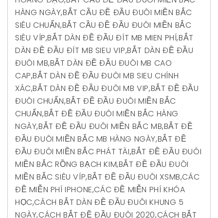
HÀNG NGÀY
,
BẮT CẦU ĐỀ ĐẦU ĐUÔI MIỀN BẮC
SIÊU CHUẨN
,
BẮT CẦU ĐỀ ĐẦU ĐUÔI MIỀN BẮC
SIÊU VÍP
,
BẮT DÀN ĐỀ ĐẦU ĐÍT MB MIEN PHÍ
,
BẮT
DÀN ĐỀ ĐẦU ĐÍT MB SIEU VIP
,
BẮT DÀN ĐỀ ĐẦU
ĐUÔI MB
,
BẮT DÀN ĐỀ ĐẦU ĐUÔI MB CAO
CAP
,
BẮT DÀN ĐỀ ĐẦU ĐUÔI MB SIEU CHÍNH
XÁC
,
BẮT DÀN ĐỀ ĐẦU ĐUÔI MB VIP
,
BẮT ĐỀ ĐẦU
ĐUÔI CHUẨN
,
BẮT ĐỀ ĐẦU ĐUÔI MIỀN BẮC
CHUẨN
,
BẮT ĐỀ ĐẦU ĐUÔI MIỀN BẮC HÀNG
NGÀY
,
BẮT ĐỀ ĐẦU ĐUÔI MIỀN BẮC MB
,
BẮT ĐỀ
ĐẦU ĐUÔI MIỀN BẮC MB HÀNG NGÀY
,
BẮT ĐỀ
ĐẦU ĐUÔI MIỀN BẮC PHÁT TÀI
,
BẮT ĐỀ ĐẦU ĐUÔI
MIỀN BẮC RỒNG BẠCH KIM
,
BẮT ĐỀ ĐẦU ĐUÔI
MIỀN BẮC SIÊU VÍP
,
BẮT ĐỀ ĐẦU ĐUÔI XSMB
,
CÁC
ĐỀ MIỄN PHÍ IPHONE
,
CÁC ĐỀ MIỄN PHÍ KHÓA
HỌC
,
CÁCH BẮT DÀN ĐỀ ĐẦU ĐUÔI KHUNG 5
NGÀY
,
CÁCH BẮT ĐỀ ĐẦU ĐUÔI 2020
,
CÁCH BẮT