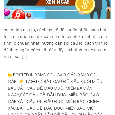
cach tinh cau lo, cách soi lô đề chuẩn nhất, cach bat
lo, cách đoán số đề, cách bắt lô chính xác nhất, cach
tinh lo chuan nhat, hướng dẫn soi cầu lô, cách tính lô
đề theo ngày, cách bắt đầu đề, cach tinh lo de chuan
nhat, soi […]
POSTED IN
XSMB SIÊU CAO CẤP
,
XSMB SIÊU
CẤP
TAGGED
BẮT CẦU ĐỀ ĐẦU ĐUÔI MIỀN
BẮC
,
BẮT CẦU ĐỀ ĐẦU ĐUÔI MIỀN BẮC ĂN
NGAY
,
BẮT CẦU ĐỀ ĐẦU ĐUÔI MIỀN BẮC CAO
CẤP
,
BẮT CẦU ĐỀ ĐẦU ĐUÔI MIỀN BẮC CHÍNH
XÁC
,
BẮT CẦU ĐỀ ĐẦU ĐUÔI MIỀN BẮC GIỜ
HOÀNG ĐẠO
,
BẮT CẦU ĐỀ ĐẦU ĐUÔI MIỀN BẮC