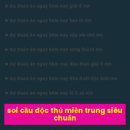
★ dự đoán ăn ngay hôm nay giải 8 mn
★ dự đoán ăn ngay hôm nay bao lô mn
★ dự đoán ăn ngay hôm nay cặp xỉu chủ mn
★ dự đoán ăn ngay hôm nay song thủ lô mn
★ dự đoán ăn ngay hôm nay đầu đuôi giải 8 mn
★ dự đoán ăn ngay hôm nay đầu đuôi đặc biệt mn
★ dự đoán ăn ngay hôm nay lô 3 số mn
soi cầu độc thủ miền trung siêu
chuẩn