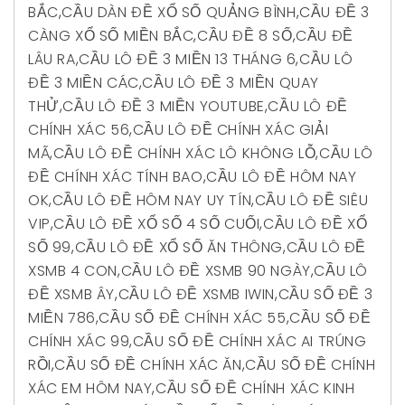
BẮC
,
CẦU DÀN ĐỀ XỔ SỐ QUẢNG BÌNH
,
CẦU ĐỀ 3
CÀNG XỔ SỐ MIỀN BẮC
,
CẦU ĐỀ 8 SỐ
,
CẦU ĐỀ
LÂU RA
,
CẦU LÔ ĐỀ 3 MIỀN 13 THÁNG 6
,
CẦU LÔ
ĐỀ 3 MIỀN CÁC
,
CẦU LÔ ĐỀ 3 MIỀN QUAY
THỬ
,
CẦU LÔ ĐỀ 3 MIỀN YOUTUBE
,
CẦU LÔ ĐỀ
CHÍNH XÁC 56
,
CẦU LÔ ĐỀ CHÍNH XÁC GIẢI
MÃ
,
CẦU LÔ ĐỀ CHÍNH XÁC LÔ KHÔNG LỖ
,
CẦU LÔ
ĐỀ CHÍNH XÁC TÍNH BAO
,
CẦU LÔ ĐỀ HÔM NAY
OK
,
CẦU LÔ ĐỀ HÔM NAY UY TÍN
,
CẦU LÔ ĐỀ SIÊU
VIP
,
CẦU LÔ ĐỀ XỔ SỐ 4 SỐ CUỐI
,
CẦU LÔ ĐỀ XỔ
SỐ 99
,
CẦU LÔ ĐỀ XỔ SỐ ĂN THÔNG
,
CẦU LÔ ĐỀ
XSMB 4 CON
,
CẦU LÔ ĐỀ XSMB 90 NGÀY
,
CẦU LÔ
ĐỀ XSMB ÂY
,
CẦU LÔ ĐỀ XSMB IWIN
,
CẦU SỐ ĐỀ 3
MIỀN 786
,
CẦU SỐ ĐỀ CHÍNH XÁC 55
,
CẦU SỐ ĐỀ
CHÍNH XÁC 99
,
CẦU SỐ ĐỀ CHÍNH XÁC AI TRÚNG
RỒI
,
CẦU SỐ ĐỀ CHÍNH XÁC ĂN
,
CẦU SỐ ĐỀ CHÍNH
XÁC EM HÔM NAY
,
CẦU SỐ ĐỀ CHÍNH XÁC KINH