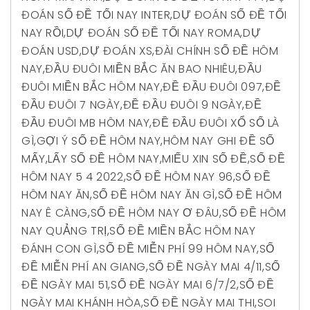
ĐOÁN SỐ ĐỀ TỐI NAY INTER
,
DỰ ĐOÁN SỐ ĐỀ TỐI
NAY RỒI
,
DỰ ĐOÁN SỐ ĐỀ TỐI NAY ROMA
,
DỰ
ĐOÁN USD
,
DỰ ĐOÁN XS
,
ĐÀI CHÍNH SỐ ĐỀ HÔM
NAY
,
ĐẦU ĐUÔI MIỀN BẮC ĂN BAO NHIÊU
,
ĐẦU
ĐUÔI MIỀN BẮC HÔM NAY
,
ĐỀ ĐẦU ĐUÔI 097
,
ĐỀ
ĐẦU ĐUÔI 7 NGÀY
,
ĐỀ ĐẦU ĐUÔI 9 NGÀY
,
ĐỀ
ĐẦU ĐUÔI MB HÔM NAY
,
ĐỀ ĐẦU ĐUÔI XỔ SỐ LÀ
GÌ
,
GỢI Ý SỐ ĐỀ HÔM NAY
,
HÔM NAY GHI ĐỀ SỐ
MẤY
,
LẤY SỐ ĐỀ HÔM NAY
,
MIẾU XIN SỐ ĐỀ
,
SỐ ĐỀ
HÔM NAY 5 4 2022
,
SỐ ĐỀ HÔM NAY 96
,
SỐ ĐỀ
HÔM NAY ĂN
,
SỐ ĐỀ HÔM NAY ĂN GÌ
,
SỐ ĐỀ HÔM
NAY Ê CÀNG
,
SỐ ĐỀ HÔM NAY Ơ ĐÂU
,
SỐ ĐỀ HÔM
NAY QUẢNG TRỊ
,
SỐ ĐỀ MIỀN BẮC HÔM NAY
ĐÁNH CON GÌ
,
SỐ ĐỀ MIỄN PHÍ 99 HÔM NAY
,
SỐ
ĐỀ MIỄN PHÍ AN GIANG
,
SỐ ĐỀ NGÀY MAI 4/11
,
SỐ
ĐỀ NGÀY MAI 51
,
SỐ ĐỀ NGÀY MAI 6/7/2
,
SỐ ĐỀ
NGÀY MAI KHÁNH HÒA
,
SỐ ĐỀ NGÀY MAI THI
,
SOI