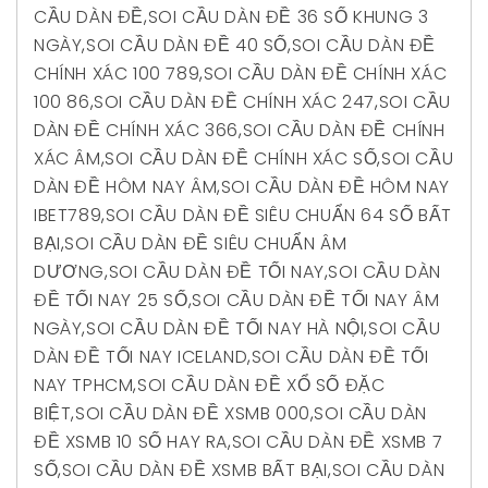
CẦU DÀN ĐỀ
,
SOI CẦU DÀN ĐỀ 36 SỐ KHUNG 3
NGÀY
,
SOI CẦU DÀN ĐỀ 40 SỐ
,
SOI CẦU DÀN ĐỀ
CHÍNH XÁC 100 789
,
SOI CẦU DÀN ĐỀ CHÍNH XÁC
100 86
,
SOI CẦU DÀN ĐỀ CHÍNH XÁC 247
,
SOI CẦU
DÀN ĐỀ CHÍNH XÁC 366
,
SOI CẦU DÀN ĐỀ CHÍNH
XÁC ÂM
,
SOI CẦU DÀN ĐỀ CHÍNH XÁC SỐ
,
SOI CẦU
DÀN ĐỀ HÔM NAY ÂM
,
SOI CẦU DÀN ĐỀ HÔM NAY
IBET789
,
SOI CẦU DÀN ĐỀ SIÊU CHUẨN 64 SỐ BẤT
BẠI
,
SOI CẦU DÀN ĐỀ SIÊU CHUẨN ÂM
DƯƠNG
,
SOI CẦU DÀN ĐỀ TỐI NAY
,
SOI CẦU DÀN
ĐỀ TỐI NAY 25 SỐ
,
SOI CẦU DÀN ĐỀ TỐI NAY ÂM
NGÀY
,
SOI CẦU DÀN ĐỀ TỐI NAY HÀ NỘI
,
SOI CẦU
DÀN ĐỀ TỐI NAY ICELAND
,
SOI CẦU DÀN ĐỀ TỐI
NAY TPHCM
,
SOI CẦU DÀN ĐỀ XỔ SỐ ĐẶC
BIỆT
,
SOI CẦU DÀN ĐỀ XSMB 000
,
SOI CẦU DÀN
ĐỀ XSMB 10 SỐ HAY RA
,
SOI CẦU DÀN ĐỀ XSMB 7
SỐ
,
SOI CẦU DÀN ĐỀ XSMB BẤT BẠI
,
SOI CẦU DÀN