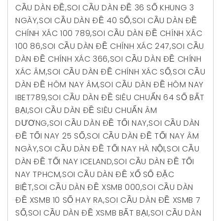
CẦU DÀN ĐỀ
,
SOI CẦU DÀN ĐỀ 36 SỐ KHUNG 3
NGÀY
,
SOI CẦU DÀN ĐỀ 40 SỐ
,
SOI CẦU DÀN ĐỀ
CHÍNH XÁC 100 789
,
SOI CẦU DÀN ĐỀ CHÍNH XÁC
100 86
,
SOI CẦU DÀN ĐỀ CHÍNH XÁC 247
,
SOI CẦU
DÀN ĐỀ CHÍNH XÁC 366
,
SOI CẦU DÀN ĐỀ CHÍNH
XÁC ÂM
,
SOI CẦU DÀN ĐỀ CHÍNH XÁC SỐ
,
SOI CẦU
DÀN ĐỀ HÔM NAY ÂM
,
SOI CẦU DÀN ĐỀ HÔM NAY
IBET789
,
SOI CẦU DÀN ĐỀ SIÊU CHUẨN 64 SỐ BẤT
BẠI
,
SOI CẦU DÀN ĐỀ SIÊU CHUẨN ÂM
DƯƠNG
,
SOI CẦU DÀN ĐỀ TỐI NAY
,
SOI CẦU DÀN
ĐỀ TỐI NAY 25 SỐ
,
SOI CẦU DÀN ĐỀ TỐI NAY ÂM
NGÀY
,
SOI CẦU DÀN ĐỀ TỐI NAY HÀ NỘI
,
SOI CẦU
DÀN ĐỀ TỐI NAY ICELAND
,
SOI CẦU DÀN ĐỀ TỐI
NAY TPHCM
,
SOI CẦU DÀN ĐỀ XỔ SỐ ĐẶC
BIỆT
,
SOI CẦU DÀN ĐỀ XSMB 000
,
SOI CẦU DÀN
ĐỀ XSMB 10 SỐ HAY RA
,
SOI CẦU DÀN ĐỀ XSMB 7
SỐ
,
SOI CẦU DÀN ĐỀ XSMB BẤT BẠI
,
SOI CẦU DÀN