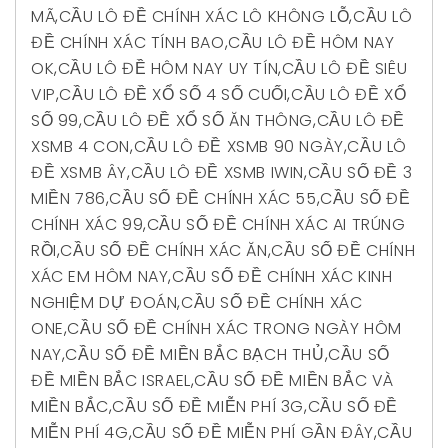
MÃ
,
CẦU LÔ ĐỀ CHÍNH XÁC LÔ KHÔNG LỖ
,
CẦU LÔ
ĐỀ CHÍNH XÁC TÍNH BAO
,
CẦU LÔ ĐỀ HÔM NAY
OK
,
CẦU LÔ ĐỀ HÔM NAY UY TÍN
,
CẦU LÔ ĐỀ SIÊU
VIP
,
CẦU LÔ ĐỀ XỔ SỐ 4 SỐ CUỐI
,
CẦU LÔ ĐỀ XỔ
SỐ 99
,
CẦU LÔ ĐỀ XỔ SỐ ĂN THÔNG
,
CẦU LÔ ĐỀ
XSMB 4 CON
,
CẦU LÔ ĐỀ XSMB 90 NGÀY
,
CẦU LÔ
ĐỀ XSMB ÂY
,
CẦU LÔ ĐỀ XSMB IWIN
,
CẦU SỐ ĐỀ 3
MIỀN 786
,
CẦU SỐ ĐỀ CHÍNH XÁC 55
,
CẦU SỐ ĐỀ
CHÍNH XÁC 99
,
CẦU SỐ ĐỀ CHÍNH XÁC AI TRÚNG
RỒI
,
CẦU SỐ ĐỀ CHÍNH XÁC ĂN
,
CẦU SỐ ĐỀ CHÍNH
XÁC EM HÔM NAY
,
CẦU SỐ ĐỀ CHÍNH XÁC KINH
NGHIỆM DỰ ĐOÁN
,
CẦU SỐ ĐỀ CHÍNH XÁC
ONE
,
CẦU SỐ ĐỀ CHÍNH XÁC TRONG NGÀY HÔM
NAY
,
CẦU SỐ ĐỀ MIỀN BẮC BẠCH THỦ
,
CẦU SỐ
ĐỀ MIỀN BẮC ISRAEL
,
CẦU SỐ ĐỀ MIỀN BẮC VÀ
MIỀN BẮC
,
CẦU SỐ ĐỀ MIỄN PHÍ 3G
,
CẦU SỐ ĐỀ
MIỄN PHÍ 4G
,
CẦU SỐ ĐỀ MIỄN PHÍ GẦN ĐÂY
,
CẦU