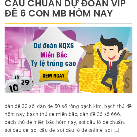
CẦU CHUẨN DỰ ĐOÁN VÍP
ĐỀ 6 CON MB HÔM NAY
dàn đề 30 số, dàn de 50 số rồng bạch kim, bạch thủ đề
hôm nay, bạch thủ de miền bắc, dàn đề 36 số 666,
bạch thủ de miền bắc hôm nay, soi cầu lô de chuẩn,
soi cau de, soi cầu de, soi cầu lô de online, soi […]