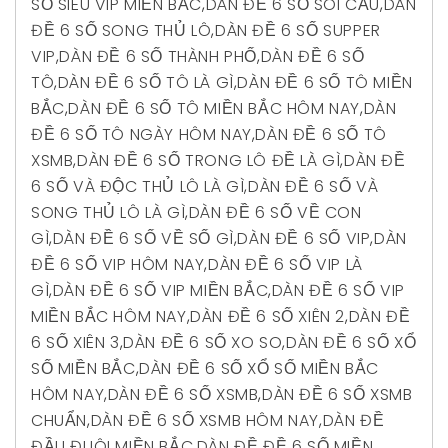
SỐ SIÊU VIP MIỀN BẮC
,
DÀN ĐỀ 6 SỐ SOI CẦU
,
DÀN
ĐỀ 6 SỐ SONG THỦ LÔ
,
DÀN ĐỀ 6 SỐ SUPPER
VIP
,
DÀN ĐỀ 6 SỐ THÀNH PHỐ
,
DÀN ĐỀ 6 SỐ
TÔ
,
DÀN ĐỀ 6 SỐ TÔ LÀ GÌ
,
DÀN ĐỀ 6 SỐ TÔ MIỀN
BẮC
,
DÀN ĐỀ 6 SỐ TÔ MIỀN BẮC HÔM NAY
,
DÀN
ĐỀ 6 SỐ TÔ NGÀY HÔM NAY
,
DÀN ĐỀ 6 SỐ TÔ
XSMB
,
DÀN ĐỀ 6 SỐ TRONG LÔ ĐỀ LÀ GÌ
,
DÀN ĐỀ
6 SỐ VÀ ĐỘC THỦ LÔ LÀ GÌ
,
DÀN ĐỀ 6 SỐ VÀ
SONG THỦ LÔ LÀ GÌ
,
DÀN ĐỀ 6 SỐ VỀ CON
GÌ
,
DÀN ĐỀ 6 SỐ VỀ SỐ GÌ
,
DÀN ĐỀ 6 SỐ VIP
,
DÀN
ĐỀ 6 SỐ VIP HÔM NAY
,
DÀN ĐỀ 6 SỐ VIP LÀ
GÌ
,
DÀN ĐỀ 6 SỐ VIP MIỀN BẮC
,
DÀN ĐỀ 6 SỐ VIP
MIỀN BẮC HÔM NAY
,
DÀN ĐỀ 6 SỐ XIÊN 2
,
DÀN ĐỀ
6 SỐ XIÊN 3
,
DÀN ĐỀ 6 SỐ XO SO
,
DÀN ĐỀ 6 SỐ XỔ
SỐ MIỀN BẮC
,
DÀN ĐỀ 6 SỐ XỔ SỐ MIỀN BẮC
HÔM NAY
,
DÀN ĐỀ 6 SỐ XSMB
,
DÀN ĐỀ 6 SỐ XSMB
CHUẨN
,
DÀN ĐỀ 6 SỐ XSMB HÔM NAY
,
DÀN ĐỀ
ĐẦU ĐUÔI MIỀN BẮC
,
DÀN ĐỀ ĐỀ 6 SỐ MIỀN