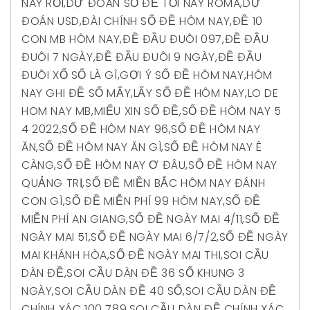
NAY RỒI
,
DỰ ĐOÁN SỐ ĐỀ TỐI NAY ROMA
,
DỰ
ĐOÁN USD
,
ĐÀI CHÍNH SỐ ĐỀ HÔM NAY
,
ĐỀ 10
CON MB HÔM NAY
,
ĐỀ ĐẦU ĐUÔI 097
,
ĐỀ ĐẦU
ĐUÔI 7 NGÀY
,
ĐỀ ĐẦU ĐUÔI 9 NGÀY
,
ĐỀ ĐẦU
ĐUÔI XỔ SỐ LÀ GÌ
,
GỢI Ý SỐ ĐỀ HÔM NAY
,
HÔM
NAY GHI ĐỀ SỐ MẤY
,
LẤY SỐ ĐỀ HÔM NAY
,
LO DE
HOM NAY MB
,
MIẾU XIN SỐ ĐỀ
,
SỐ ĐỀ HÔM NAY 5
4 2022
,
SỐ ĐỀ HÔM NAY 96
,
SỐ ĐỀ HÔM NAY
ĂN
,
SỐ ĐỀ HÔM NAY ĂN GÌ
,
SỐ ĐỀ HÔM NAY Ê
CÀNG
,
SỐ ĐỀ HÔM NAY Ơ ĐÂU
,
SỐ ĐỀ HÔM NAY
QUẢNG TRỊ
,
SỐ ĐỀ MIỀN BẮC HÔM NAY ĐÁNH
CON GÌ
,
SỐ ĐỀ MIỄN PHÍ 99 HÔM NAY
,
SỐ ĐỀ
MIỄN PHÍ AN GIANG
,
SỐ ĐỀ NGÀY MAI 4/11
,
SỐ ĐỀ
NGÀY MAI 51
,
SỐ ĐỀ NGÀY MAI 6/7/2
,
SỐ ĐỀ NGÀY
MAI KHÁNH HÒA
,
SỐ ĐỀ NGÀY MAI THI
,
SOI CẦU
DÀN ĐỀ
,
SOI CẦU DÀN ĐỀ 36 SỐ KHUNG 3
NGÀY
,
SOI CẦU DÀN ĐỀ 40 SỐ
,
SOI CẦU DÀN ĐỀ
CHÍNH XÁC 100 789
,
SOI CẦU DÀN ĐỀ CHÍNH XÁC