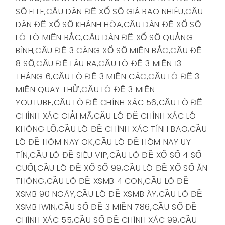
SỐ ELLE
,
CẦU DÀN ĐỀ XỔ SỐ GIÁ BAO NHIÊU
,
CẦU
DÀN ĐỀ XỔ SỐ KHÁNH HÒA
,
CẦU DÀN ĐỀ XỔ SỐ
LÔ TÔ MIỀN BẮC
,
CẦU DÀN ĐỀ XỔ SỐ QUẢNG
BÌNH
,
CẦU ĐỀ 3 CÀNG XỔ SỐ MIỀN BẮC
,
CẦU ĐỀ
8 SỐ
,
CẦU ĐỀ LÂU RA
,
CẦU LÔ ĐỀ 3 MIỀN 13
THÁNG 6
,
CẦU LÔ ĐỀ 3 MIỀN CÁC
,
CẦU LÔ ĐỀ 3
MIỀN QUAY THỬ
,
CẦU LÔ ĐỀ 3 MIỀN
YOUTUBE
,
CẦU LÔ ĐỀ CHÍNH XÁC 56
,
CẦU LÔ ĐỀ
CHÍNH XÁC GIẢI MÃ
,
CẦU LÔ ĐỀ CHÍNH XÁC LÔ
KHÔNG LỖ
,
CẦU LÔ ĐỀ CHÍNH XÁC TÍNH BAO
,
CẦU
LÔ ĐỀ HÔM NAY OK
,
CẦU LÔ ĐỀ HÔM NAY UY
TÍN
,
CẦU LÔ ĐỀ SIÊU VIP
,
CẦU LÔ ĐỀ XỔ SỐ 4 SỐ
CUỐI
,
CẦU LÔ ĐỀ XỔ SỐ 99
,
CẦU LÔ ĐỀ XỔ SỐ ĂN
THÔNG
,
CẦU LÔ ĐỀ XSMB 4 CON
,
CẦU LÔ ĐỀ
XSMB 90 NGÀY
,
CẦU LÔ ĐỀ XSMB ÂY
,
CẦU LÔ ĐỀ
XSMB IWIN
,
CẦU SỐ ĐỀ 3 MIỀN 786
,
CẦU SỐ ĐỀ
CHÍNH XÁC 55
,
CẦU SỐ ĐỀ CHÍNH XÁC 99
,
CẦU