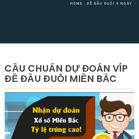
HOME
ĐỀ ĐẦU ĐUÔI 9 NGÀY
CẦU CHUẨN DỰ ĐOÁN VÍP
ĐỀ ĐẦU ĐUÔI MIỀN BẮC