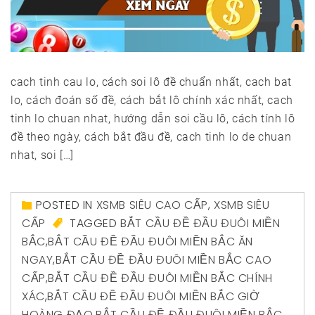
cach tinh cau lo, cách soi lô đề chuẩn nhất, cach bat
lo, cách đoán số đề, cách bắt lô chính xác nhất, cach
tinh lo chuan nhat, hướng dẫn soi cầu lô, cách tính lô
đề theo ngày, cách bắt đầu đề, cach tinh lo de chuan
nhat, soi […]
POSTED IN
XSMB SIÊU CAO CẤP
,
XSMB SIÊU
CẤP
TAGGED
BẮT CẦU ĐỀ ĐẦU ĐUÔI MIỀN
BẮC
,
BẮT CẦU ĐỀ ĐẦU ĐUÔI MIỀN BẮC ĂN
NGAY
,
BẮT CẦU ĐỀ ĐẦU ĐUÔI MIỀN BẮC CAO
CẤP
,
BẮT CẦU ĐỀ ĐẦU ĐUÔI MIỀN BẮC CHÍNH
XÁC
,
BẮT CẦU ĐỀ ĐẦU ĐUÔI MIỀN BẮC GIỜ
HOÀNG ĐẠO
,
BẮT CẦU ĐỀ ĐẦU ĐUÔI MIỀN BẮC