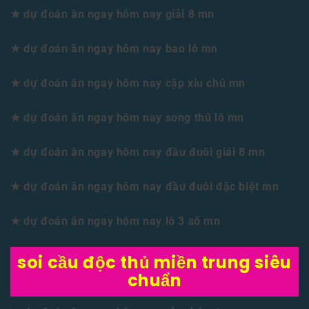
★ dự đoán ăn ngay hôm nay giải 8 mn
★ dự đoán ăn ngay hôm nay bao lô mn
★ dự đoán ăn ngay hôm nay cặp xỉu chủ mn
★ dự đoán ăn ngay hôm nay song thủ lô mn
★ dự đoán ăn ngay hôm nay đầu đuôi giải 8 mn
★ dự đoán ăn ngay hôm nay đầu đuôi đặc biệt mn
★ dự đoán ăn ngay hôm nay lô 3 số mn
soi cầu độc thủ miền trung siêu
chuẩn