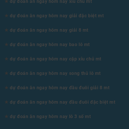
★
dự đoán ăn ngay hôm nay xỉu chủ mt
★
dự đoán ăn ngay hôm nay giải đặc biệt mt
★
dự đoán ăn ngay hôm nay giải 8 mt
★
dự đoán ăn ngay hôm nay bao lô mt
★
dự đoán ăn ngay hôm nay cặp xỉu chủ mt
★
dự đoán ăn ngay hôm nay song thủ lô mt
★
dự đoán ăn ngay hôm nay đầu đuôi giải 8 mt
★
dự đoán ăn ngay hôm nay đầu đuôi đặc biệt mt
★
dự đoán ăn ngay hôm nay lô 3 số mt