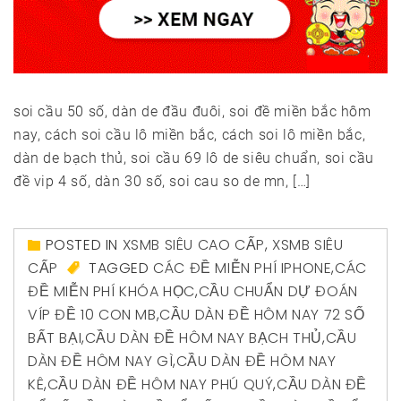
soi cầu 50 số, dàn de đầu đuôi, soi đề miền bắc hôm
nay, cách soi cầu lô miền bắc, cách soi lô miền bắc,
dàn de bạch thủ, soi cầu 69 lô de siêu chuẩn, soi cầu
đề vip 4 số, dàn 30 số, soi cau so de mn, […]
POSTED IN
XSMB SIÊU CAO CẤP
,
XSMB SIÊU
CẤP
TAGGED
CÁC ĐỀ MIỄN PHÍ IPHONE
,
CÁC
ĐỀ MIỄN PHÍ KHÓA HỌC
,
CẦU CHUẨN DỰ ĐOÁN
VÍP ĐỀ 10 CON MB
,
CẦU DÀN ĐỀ HÔM NAY 72 SỐ
BẤT BẠI
,
CẦU DÀN ĐỀ HÔM NAY BẠCH THỦ
,
CẦU
DÀN ĐỀ HÔM NAY GÌ
,
CẦU DÀN ĐỀ HÔM NAY
KÊ
,
CẦU DÀN ĐỀ HÔM NAY PHÚ QUÝ
,
CẦU DÀN ĐỀ