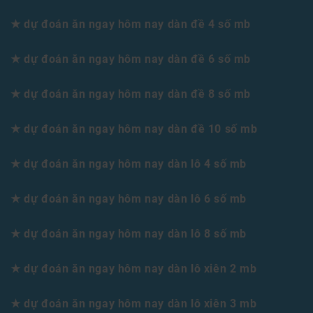
★ dự đoán ăn ngay hôm nay dàn đề 4 số mb
★ dự đoán ăn ngay hôm nay dàn đề 6 số mb
★ dự đoán ăn ngay hôm nay dàn đề 8 số mb
★ dự đoán ăn ngay hôm nay dàn đề 10 số mb
★ dự đoán ăn ngay hôm nay dàn lô 4 số mb
★ dự đoán ăn ngay hôm nay dàn lô 6 số mb
★ dự đoán ăn ngay hôm nay dàn lô 8 số mb
★ dự đoán ăn ngay hôm nay dàn lô xiên 2 mb
★ dự đoán ăn ngay hôm nay dàn lô xiên 3 mb