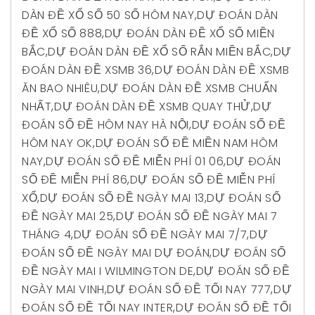
DÀN ĐỀ XỔ SỐ 50 SỐ HÔM NAY
,
DỰ ĐOÁN DÀN
ĐỀ XỔ SỐ 888
,
DỰ ĐOÁN DÀN ĐỀ XỔ SỐ MIỀN
BẮC
,
DỰ ĐOÁN DÀN ĐỀ XỔ SỐ RẮN MIỀN BẮC
,
DỰ
ĐOÁN DÀN ĐỀ XSMB 36
,
DỰ ĐOÁN DÀN ĐỀ XSMB
ĂN BAO NHIÊU
,
DỰ ĐOÁN DÀN ĐỀ XSMB CHUẨN
NHẤT
,
DỰ ĐOÁN DÀN ĐỀ XSMB QUAY THỬ
,
DỰ
ĐOÁN SỐ ĐỀ HÔM NAY HÀ NỘI
,
DỰ ĐOÁN SỐ ĐỀ
HÔM NAY OK
,
DỰ ĐOÁN SỐ ĐỀ MIỀN NAM HÔM
NAY
,
DỰ ĐOÁN SỐ ĐỀ MIỄN PHÍ 01 06
,
DỰ ĐOÁN
SỐ ĐỀ MIỄN PHÍ 86
,
DỰ ĐOÁN SỐ ĐỀ MIỄN PHÍ
XỔ
,
DỰ ĐOÁN SỐ ĐỀ NGÀY MAI 13
,
DỰ ĐOÁN SỐ
ĐỀ NGÀY MAI 25
,
DỰ ĐOÁN SỐ ĐỀ NGÀY MAI 7
THÁNG 4
,
DỰ ĐOÁN SỐ ĐỀ NGÀY MAI 7/7
,
DỰ
ĐOÁN SỐ ĐỀ NGÀY MAI DỰ ĐOÁN
,
DỰ ĐOÁN SỐ
ĐỀ NGÀY MAI I WILMINGTON DE
,
DỰ ĐOÁN SỐ ĐỀ
NGÀY MAI VINH
,
DỰ ĐOÁN SỐ ĐỀ TỐI NAY 777
,
DỰ
ĐOÁN SỐ ĐỀ TỐI NAY INTER
,
DỰ ĐOÁN SỐ ĐỀ TỐI