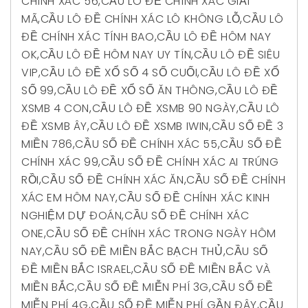
CHÍNH XÁC 56
,
CẦU LÔ ĐỀ CHÍNH XÁC GIẢI
MÃ
,
CẦU LÔ ĐỀ CHÍNH XÁC LÔ KHÔNG LỖ
,
CẦU LÔ
ĐỀ CHÍNH XÁC TÍNH BAO
,
CẦU LÔ ĐỀ HÔM NAY
OK
,
CẦU LÔ ĐỀ HÔM NAY UY TÍN
,
CẦU LÔ ĐỀ SIÊU
VIP
,
CẦU LÔ ĐỀ XỔ SỐ 4 SỐ CUỐI
,
CẦU LÔ ĐỀ XỔ
SỐ 99
,
CẦU LÔ ĐỀ XỔ SỐ ĂN THÔNG
,
CẦU LÔ ĐỀ
XSMB 4 CON
,
CẦU LÔ ĐỀ XSMB 90 NGÀY
,
CẦU LÔ
ĐỀ XSMB ÂY
,
CẦU LÔ ĐỀ XSMB IWIN
,
CẦU SỐ ĐỀ 3
MIỀN 786
,
CẦU SỐ ĐỀ CHÍNH XÁC 55
,
CẦU SỐ ĐỀ
CHÍNH XÁC 99
,
CẦU SỐ ĐỀ CHÍNH XÁC AI TRÚNG
RỒI
,
CẦU SỐ ĐỀ CHÍNH XÁC ĂN
,
CẦU SỐ ĐỀ CHÍNH
XÁC EM HÔM NAY
,
CẦU SỐ ĐỀ CHÍNH XÁC KINH
NGHIỆM DỰ ĐOÁN
,
CẦU SỐ ĐỀ CHÍNH XÁC
ONE
,
CẦU SỐ ĐỀ CHÍNH XÁC TRONG NGÀY HÔM
NAY
,
CẦU SỐ ĐỀ MIỀN BẮC BẠCH THỦ
,
CẦU SỐ
ĐỀ MIỀN BẮC ISRAEL
,
CẦU SỐ ĐỀ MIỀN BẮC VÀ
MIỀN BẮC
,
CẦU SỐ ĐỀ MIỄN PHÍ 3G
,
CẦU SỐ ĐỀ
MIỄN PHÍ 4G
,
CẦU SỐ ĐỀ MIỄN PHÍ GẦN ĐÂY
,
CẦU