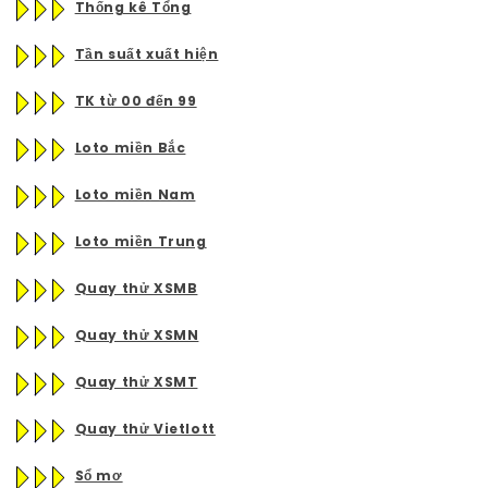
Thống kê Tổng
Tần suất xuất hiện
TK từ 00 đến 99
Loto miền Bắc
Loto miền Nam
Loto miền Trung
Quay thử XSMB
Quay thử XSMN
Quay thử XSMT
Quay thử Vietlott
Sổ mơ