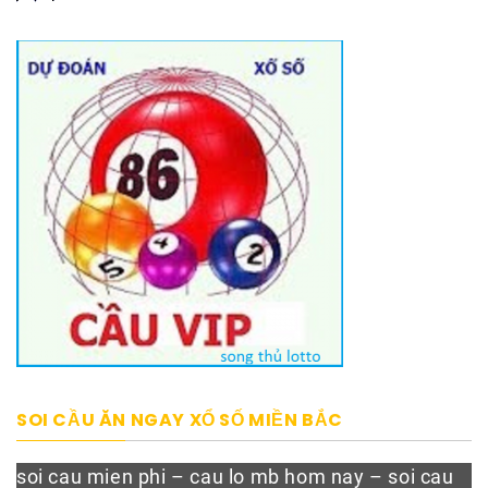
SOI CẦU ĂN NGAY XỔ SỐ MIỀN BẮC
soi cau mien phi – cau lo mb hom nay – soi cau