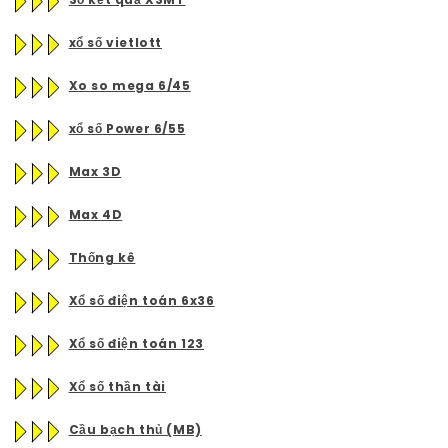
xổ số vietlott
Xo so mega 6/45
xổ số Power 6/55
Max 3D
Max 4D
Thống kê
Xổ số điện toán 6x36
Xổ số điện toán 123
Xổ số thần tài
Cầu bạch thủ (MB)