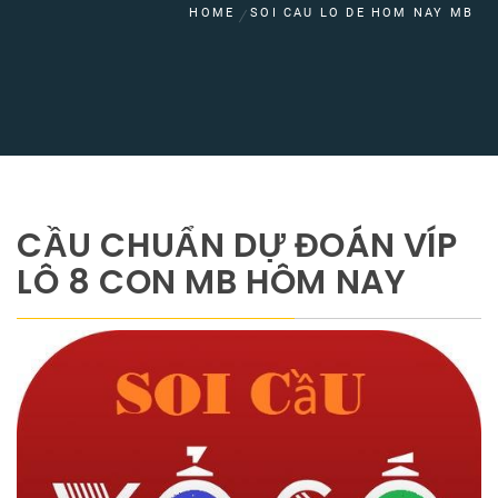
HOME
SOI CAU LO DE HOM NAY MB
CẦU CHUẨN DỰ ĐOÁN VÍP
LÔ 8 CON MB HÔM NAY