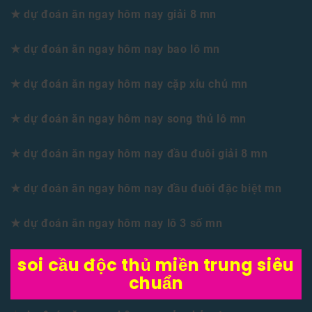
★ dự đoán ăn ngay hôm nay giải 8 mn
★ dự đoán ăn ngay hôm nay bao lô mn
★ dự đoán ăn ngay hôm nay cặp xỉu chủ mn
★ dự đoán ăn ngay hôm nay song thủ lô mn
★ dự đoán ăn ngay hôm nay đầu đuôi giải 8 mn
★ dự đoán ăn ngay hôm nay đầu đuôi đặc biệt mn
★ dự đoán ăn ngay hôm nay lô 3 số mn
soi cầu độc thủ miền trung siêu
chuẩn