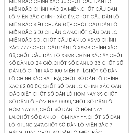
MIỀN BẮC CHÍNH XÁC 30
,
CHỐT CẦU DÀN LÔ
MIỀN BẮC CHÍNH XÁC BA MIỀN
,
CHỐT CẦU DÀN
LÔ MIỀN BẮC CHÍNH XÁC ÊM
,
CHỐT CẦU DÀN LÔ
MIỀN BẮC SIÊU CHUẨN ĐẸP
,
CHỐT CẦU DÀN LÔ
MIỀN BẮC SIÊU CHUẨN GAN
,
CHỐT CẦU DÀN LÔ
MIỀN BẮC SOI
,
CHỐT CẦU DÀN LÔ XSMB CHÍNH
XÁC 7777
,
CHỐT CẦU DÀN LÔ XSMB CHÍNH XÁC
88
,
CHỐT CẦU DÀN LÔ XSMB CHÍNH XÁC ÂY
,
CHỐT
SỐ DÀN LÔ 24 GIỜ
,
CHỐT SỐ DÀN LÔ 36
,
CHỐT SỐ
DÀN LÔ CHÍNH XÁC 100 MIỄN PHÍ
,
CHỐT SỐ DÀN
LÔ CHÍNH XÁC BẤT BẠI
,
CHỐT SỐ DÀN LÔ CHÍNH
XÁC E2 80 8C
,
CHỐT SỐ DÀN LÔ CHÍNH XÁC GAN
ĐẶC BIỆT
,
CHỐT SỐ DÀN LÔ HÔM NAY 3S
,
CHỐT
SỐ DÀN LÔ HÔM NAY 9999
,
CHỐT SỐ DÀN LÔ
HÔM NAY K+
,
CHỐT SỐ DÀN LÔ HÔM NAY
LAI
,
CHỐT SỐ DÀN LÔ HÔM NAY YY
,
CHỐT SỐ DÀN
LÔ KHUNG 247
,
CHỐT SỐ DÀN LÔ MIỀN BẮC 7
HÀNG TUẦN
,
CHỐT SỐ DÀN LÔ MIỀN BẮC