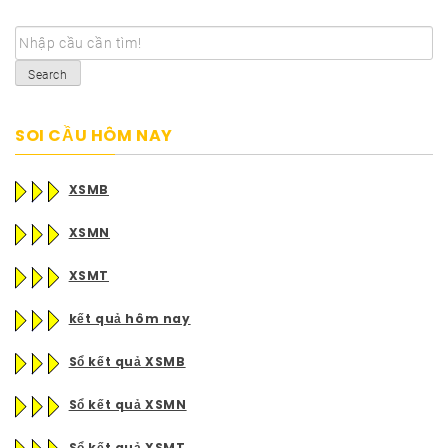
Search
SOI CẦU HÔM NAY
XSMB
XSMN
XSMT
kết quả hôm nay
Sổ kết quả XSMB
Sổ kết quả XSMN
Sổ kết quả XSMT