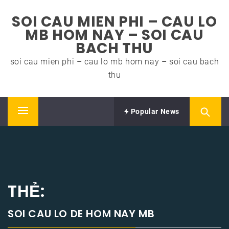
Skip
SOI CAU MIEN PHI – CAU LO
to
MB HOM NAY – SOI CAU
content
BACH THU
soi cau mien phi – cau lo mb hom nay – soi cau bach
thu
Popular News
Primary
Menu
THẺ:
SOI CAU LO DE HOM NAY MB