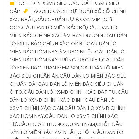
POSTED IN
XSMB SIÊU CAO CẤP
,
XSMB SIÊU
CẤP
TAGGED
CÁCH DỰ ĐOÁN XỔ SỐ CHÍNH
XÁC NHẤT
,
CẦU CHUẨN DỰ ĐOÁN VÍP LÔ 8
CON
,
CẦU DÀN LÔ MIỀN BẮC BỘ
,
CẦU DÀN LÔ
MIỀN BẮC CHÍNH XÁC ÂM HAY DƯƠNG
,
CẦU DÀN
LÔ MIỀN BẮC CHÍNH XÁC OK.RU
,
CẦU DÀN LÔ
MIỀN BẮC HÔM NAY ÂM BAO NHIÊU
,
CẦU DÀN LÔ
MIỀN BẮC HÔM NAY TRÚNG ĐẶC BIỆT
,
CẦU DÀN
LÔ MIỀN BẮC PHẦN MỀM SOI
,
CẦU DÀN LÔ MIỀN
BẮC SIÊU CHUẨN ÂN
,
CẦU DÀN LÔ MIỀN BẮC SIÊU
CHUẨN ĐÀI
,
CẦU DÀN LÔ MIỀN BẮC SIÊU CHUẨN
Ô TÔ
,
CẦU DÀN LÔ XSMB CHÍNH XÁC BẤT TỬ
,
CẦU
DÀN LÔ XSMB CHÍNH XÁC ĐỊNH
,
CẦU DÀN LÔ
XSMB CHÍNH XÁC GAN
,
CẦU DÀN LÔ XSMB CHÍNH
XÁC HÔM NAY
,
CẦU DÀN LÔ XSMB CHÍNH XÁC
TỬ
,
CẦU LÔ ĂN THÔNG QUANH NĂM
,
CHỐT CẦU
DÀN LÔ MIỀN BẮC ÂM NHẤT
,
CHỐT CẦU DÀN LÔ