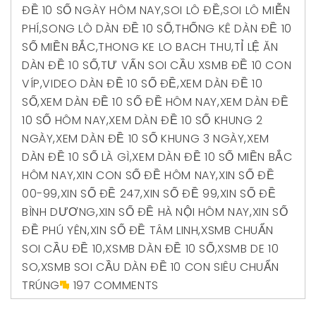
ĐỀ 10 SỐ NGÀY HÔM NAY
,
SOI LÔ ĐỀ
,
SOI LÔ MIỄN
PHÍ
,
SONG LÔ DÀN ĐỀ 10 SỐ
,
THỐNG KÊ DÀN ĐỀ 10
SỐ MIỀN BẮC
,
THONG KE LO BACH THU
,
TỈ LỆ ĂN
DÀN ĐỀ 10 SỐ
,
TƯ VẤN SOI CẦU XSMB ĐỀ 10 CON
VÍP
,
VIDEO DÀN ĐỀ 10 SỐ ĐỀ
,
XEM DÀN ĐỀ 10
SỐ
,
XEM DÀN ĐỀ 10 SỐ ĐỀ HÔM NAY
,
XEM DÀN ĐỀ
10 SỐ HÔM NAY
,
XEM DÀN ĐỀ 10 SỐ KHUNG 2
NGÀY
,
XEM DÀN ĐỀ 10 SỐ KHUNG 3 NGÀY
,
XEM
DÀN ĐỀ 10 SỐ LÀ GÌ
,
XEM DÀN ĐỀ 10 SỐ MIỀN BẮC
HÔM NAY
,
XIN CON SỐ ĐỀ HÔM NAY
,
XIN SỐ ĐỀ
00-99
,
XIN SỐ ĐỀ 247
,
XIN SỐ ĐỀ 99
,
XIN SỐ ĐỀ
BÌNH DƯƠNG
,
XIN SỐ ĐỀ HÀ NỘI HÔM NAY
,
XIN SỐ
ĐỀ PHÚ YÊN
,
XIN SỐ ĐỀ TÂM LINH
,
XSMB CHUẨN
SOI CẦU ĐỀ 10
,
XSMB DÀN ĐỀ 10 SỐ
,
XSMB DE 10
SO
,
XSMB SOI CẦU DÀN ĐỀ 10 CON SIÊU CHUẨN
TRÚNG
197 COMMENTS