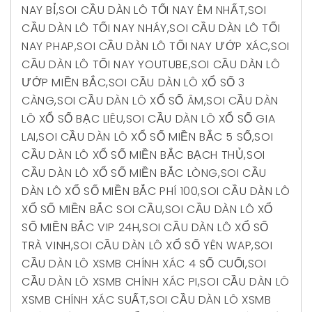
NAY BỈ
,
SOI CẦU DÀN LÔ TỐI NAY ÊM NHẤT
,
SOI
CẦU DÀN LÔ TỐI NAY NHÁY
,
SOI CẦU DÀN LÔ TỐI
NAY PHAP
,
SOI CẦU DÀN LÔ TỐI NAY ƯỚP XÁC
,
SOI
CẦU DÀN LÔ TỐI NAY YOUTUBE
,
SOI CẦU DÀN LÔ
ƯỚP MIỀN BẮC
,
SOI CẦU DÀN LÔ XỔ SỐ 3
CÀNG
,
SOI CẦU DÀN LÔ XỔ SỐ ÂM
,
SOI CẦU DÀN
LÔ XỔ SỐ BẠC LIÊU
,
SOI CẦU DÀN LÔ XỔ SỐ GIA
LAI
,
SOI CẦU DÀN LÔ XỔ SỐ MIỀN BẮC 5 SỐ
,
SOI
CẦU DÀN LÔ XỔ SỐ MIỀN BẮC BẠCH THỦ
,
SOI
CẦU DÀN LÔ XỔ SỐ MIỀN BẮC LÒNG
,
SOI CẦU
DÀN LÔ XỔ SỐ MIỀN BẮC PHÍ 100
,
SOI CẦU DÀN LÔ
XỔ SỐ MIỀN BẮC SOI CẦU
,
SOI CẦU DÀN LÔ XỔ
SỐ MIỀN BẮC VIP 24H
,
SOI CẦU DÀN LÔ XỔ SỐ
TRÀ VINH
,
SOI CẦU DÀN LÔ XỔ SỐ YÊN WAP
,
SOI
CẦU DÀN LÔ XSMB CHÍNH XÁC 4 SỐ CUỐI
,
SOI
CẦU DÀN LÔ XSMB CHÍNH XÁC PI
,
SOI CẦU DÀN LÔ
XSMB CHÍNH XÁC SUẤT
,
SOI CẦU DÀN LÔ XSMB