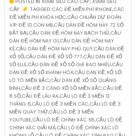
POSTED IN
XSMB SIÊU CAO CẤP
,
XSMB SIÊU
CẤP
TAGGED
CÁC ĐỀ MIỄN PHÍ IPHONE
,
CÁC
ĐỀ MIỄN PHÍ KHÓA HỌC
,
CẦU CHUẨN DỰ ĐOÁN
VÍP ĐỀ 10 CON MB
,
CẦU DÀN ĐỀ HÔM NAY 72 SỐ
BẤT BẠI
,
CẦU DÀN ĐỀ HÔM NAY BẠCH THỦ
,
CẦU
DÀN ĐỀ HÔM NAY GÌ
,
CẦU DÀN ĐỀ HÔM NAY
KÊ
,
CẦU DÀN ĐỀ HÔM NAY PHÚ QUÝ
,
CẦU DÀN ĐỀ
XỔ SỐ
,
CẦU DÀN ĐỀ XỔ SỐ 777
,
CẦU DÀN ĐỀ XỔ
SỐ ELLE
,
CẦU DÀN ĐỀ XỔ SỐ GIÁ BAO NHIÊU
,
CẦU
DÀN ĐỀ XỔ SỐ KHÁNH HÒA
,
CẦU DÀN ĐỀ XỔ SỐ
LÔ TÔ MIỀN BẮC
,
CẦU DÀN ĐỀ XỔ SỐ QUẢNG
BÌNH
,
CẦU ĐỀ 3 CÀNG XỔ SỐ MIỀN BẮC
,
CẦU ĐỀ
8 SỐ
,
CẦU ĐỀ LÂU RA
,
CẦU LÔ ĐỀ 3 MIỀN 13
THÁNG 6
,
CẦU LÔ ĐỀ 3 MIỀN CÁC
,
CẦU LÔ ĐỀ 3
MIỀN QUAY THỬ
,
CẦU LÔ ĐỀ 3 MIỀN
YOUTUBE
,
CẦU LÔ ĐỀ CHÍNH XÁC 56
,
CẦU LÔ ĐỀ
CHÍNH XÁC GIẢI MÃ
,
CẦU LÔ ĐỀ CHÍNH XÁC LÔ
KHÔNG LỖ
,
CẦU LÔ ĐỀ CHÍNH XÁC TÍNH BAO
,
CẦU