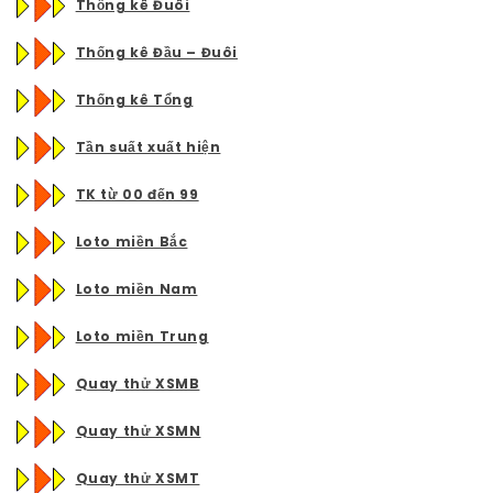
Thống kê Đuôi
Thống kê Đầu – Đuôi
Thống kê Tổng
Tần suất xuất hiện
TK từ 00 đến 99
Loto miền Bắc
Loto miền Nam
Loto miền Trung
Quay thử XSMB
Quay thử XSMN
Quay thử XSMT