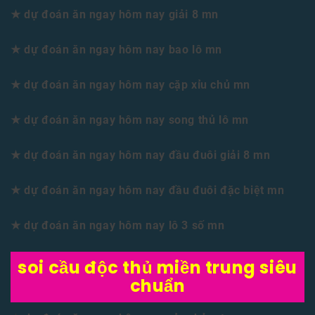
★ dự đoán ăn ngay hôm nay giải 8 mn
★ dự đoán ăn ngay hôm nay bao lô mn
★ dự đoán ăn ngay hôm nay cặp xỉu chủ mn
★ dự đoán ăn ngay hôm nay song thủ lô mn
★ dự đoán ăn ngay hôm nay đầu đuôi giải 8 mn
★ dự đoán ăn ngay hôm nay đầu đuôi đặc biệt mn
★ dự đoán ăn ngay hôm nay lô 3 số mn
soi cầu độc thủ miền trung siêu
chuẩn