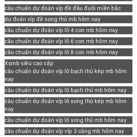
cầu chuẩn dự đoán víp đề đầu đuôi miền bắc
dự đoán víp đề song thủ mb hôm nay
cầu chuẩn dự đoán víp lô 4 con mb hôm nay
cầu chuẩn dự đoán víp lô 6 con mb hôm nay
cầu chuẩn dự đoán víp lô 8 con mb hôm nay
Xsmb siêu cao cấp
cầu chuẩn dự đoán víp lô bạch thủ kép mb hôm
nay
cầu chuẩn dự đoán víp lô bạch thủ mb hôm nay
cầu chuẩn dự đoán víp lô song thủ kép mb hôm
nay
cầu chuẩn dự đoán víp lô song thủ mb hôm nay
cầu chuẩn dự đoán víp víp 3 càng mb hôm nay