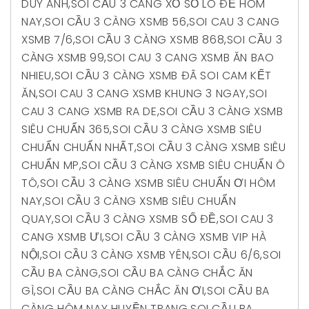
DUY ANH
,
SOI CẦU 3 CÀNG XỔ SỐ LÔ ĐỀ HÔM
NAY
,
SOI CẦU 3 CÀNG XSMB 56
,
SOI CAU 3 CANG
XSMB 7/6
,
SOI CẦU 3 CÀNG XSMB 868
,
SOI CẦU 3
CÀNG XSMB 99
,
SOI CAU 3 CANG XSMB ĂN BAO
NHIEU
,
SOI CẦU 3 CÀNG XSMB ĐÃ SOI CAM KẾT
ĂN
,
SOI CAU 3 CANG XSMB KHUNG 3 NGAY
,
SOI
CAU 3 CANG XSMB RA DE
,
SOI CẦU 3 CÀNG XSMB
SIÊU CHUẨN 365
,
SOI CẦU 3 CÀNG XSMB SIÊU
CHUẨN CHUẨN NHẤT
,
SOI CẦU 3 CÀNG XSMB SIÊU
CHUẨN MP
,
SOI CẦU 3 CÀNG XSMB SIÊU CHUẨN Ô
TÔ
,
SOI CẦU 3 CÀNG XSMB SIÊU CHUẨN ƠI HÔM
NAY
,
SOI CẦU 3 CÀNG XSMB SIÊU CHUẨN
QUAY
,
SOI CẦU 3 CÀNG XSMB SỐ ĐỀ
,
SOI CAU 3
CANG XSMB ƯI
,
SOI CẦU 3 CÀNG XSMB VIP HÀ
NỘI
,
SOI CẦU 3 CÀNG XSMB YÊN
,
SOI CẦU 6/6
,
SOI
CẦU BA CÀNG
,
SOI CẦU BA CÀNG CHẮC ĂN
GÌ
,
SOI CẦU BA CÀNG CHẮC ĂN ƠI
,
SOI CẦU BA
CÀNG HÔM NAY HUYỀN TRANG
,
SOI CẦU BA