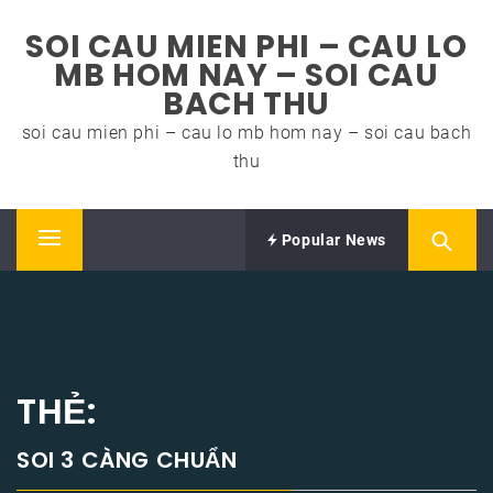
Skip
SOI CAU MIEN PHI – CAU LO
to
MB HOM NAY – SOI CAU
content
BACH THU
soi cau mien phi – cau lo mb hom nay – soi cau bach
thu
Popular News
Primary
Menu
THẺ:
SOI 3 CÀNG CHUẨN