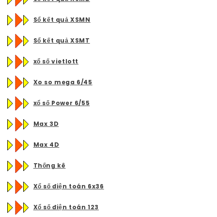
Sổ kết quả XSMN
Sổ kết quả XSMT
xổ số vietlott
Xo so mega 6/45
xổ số Power 6/55
Max 3D
Max 4D
Thống kê
Xổ số điện toán 6x36
Xổ số điện toán 123