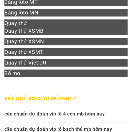
Bảng loto MT
Bảng loto MN
Quay thử
Quay thử XSMB
Quay thử XSMN
Quay thử XSMT
Quay thử Vietlott
Sổ mơ
KẾT QUẢ SOI CẦU MỚI NHẤT
cầu chuẩn dự đoán víp lô 4 con mb hôm nay
cầu chuẩn dự đoán víp lô bạch thủ mb hôm nay