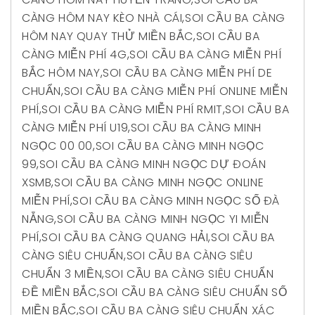
CÀNG HÔM NAY KÈO NHÀ CÁI
,
SOI CẦU BA CÀNG
HÔM NAY QUAY THỬ MIỀN BẮC
,
SOI CẦU BA
CÀNG MIỄN PHÍ 4G
,
SOI CẦU BA CÀNG MIỄN PHÍ
BẮC HÔM NAY
,
SOI CẦU BA CÀNG MIỄN PHÍ DE
CHUẨN
,
SOI CẦU BA CÀNG MIỄN PHÍ ONLINE MIỄN
PHÍ
,
SOI CẦU BA CÀNG MIỄN PHÍ RMIT
,
SOI CẦU BA
CÀNG MIỄN PHÍ U19
,
SOI CẦU BA CÀNG MINH
NGỌC 00 00
,
SOI CẦU BA CÀNG MINH NGỌC
99
,
SOI CẦU BA CÀNG MINH NGỌC DỰ ĐOÁN
XSMB
,
SOI CẦU BA CÀNG MINH NGỌC ONLINE
MIỄN PHÍ
,
SOI CẦU BA CÀNG MINH NGỌC SỐ ĐÀ
NẴNG
,
SOI CẦU BA CÀNG MINH NGỌC YI MIỄN
PHÍ
,
SOI CẦU BA CÀNG QUANG HẢI
,
SOI CẦU BA
CÀNG SIÊU CHUẨN
,
SOI CẦU BA CÀNG SIÊU
CHUẨN 3 MIỀN
,
SOI CẦU BA CÀNG SIÊU CHUẨN
ĐỀ MIỀN BẮC
,
SOI CẦU BA CÀNG SIÊU CHUẨN SỐ
MIỀN BẮC
,
SOI CẦU BA CÀNG SIÊU CHUẨN XÁC