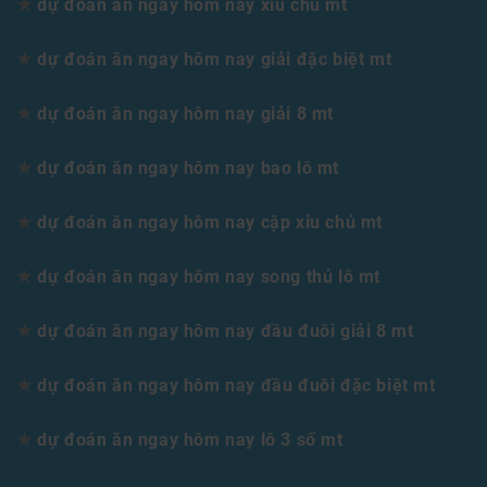
★
dự đoán ăn ngay hôm nay xỉu chủ mt
★
dự đoán ăn ngay hôm nay giải đặc biệt mt
★
dự đoán ăn ngay hôm nay giải 8 mt
★
dự đoán ăn ngay hôm nay bao lô mt
★
dự đoán ăn ngay hôm nay cặp xỉu chủ mt
★
dự đoán ăn ngay hôm nay song thủ lô mt
★
dự đoán ăn ngay hôm nay đầu đuôi giải 8 mt
★
dự đoán ăn ngay hôm nay đầu đuôi đặc biệt mt
★
dự đoán ăn ngay hôm nay lô 3 số mt