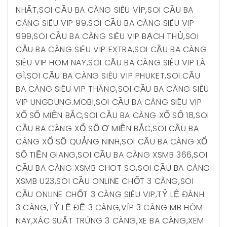
NHẤT
,
SOI CẦU BA CÀNG SIÊU VÍP
,
SOI CẦU BA
CÀNG SIÊU VIP 99
,
SOI CẦU BA CÀNG SIÊU VIP
999
,
SOI CẦU BA CÀNG SIÊU VIP BẠCH THỦ
,
SOI
CẦU BA CÀNG SIÊU VIP EXTRA
,
SOI CẦU BA CÀNG
SIÊU VIP HOM NAY
,
SOI CẦU BA CÀNG SIÊU VIP LÀ
GÌ
,
SOI CẦU BA CÀNG SIÊU VIP PHUKET
,
SOI CẦU
BA CÀNG SIÊU VIP THÁNG
,
SOI CẦU BA CÀNG SIÊU
VIP UNGDUNG.MOBI
,
SOI CẦU BA CÀNG SIÊU VIP
XỔ SỐ MIỀN BẮC
,
SOI CẦU BA CÀNG XỔ SỐ 18
,
SOI
CẦU BA CÀNG XỔ SỐ Ơ MIỀN BẮC
,
SOI CẦU BA
CÀNG XỔ SỐ QUẢNG NINH
,
SOI CẦU BA CÀNG XỔ
SỐ TIỀN GIANG
,
SOI CẦU BA CÀNG XSMB 366
,
SOI
CẦU BA CÀNG XSMB CHOT SO
,
SOI CẦU BA CÀNG
XSMB U23
,
SOI CẦU ONLINE CHỐT 3 CÀNG
,
SOI
CẦU ONLINE CHỐT 3 CÀNG SIÊU VIP
,
TỶ LỆ ĐÁNH
3 CÀNG
,
TỶ LỆ ĐỀ 3 CÀNG
,
VÍP 3 CÀNG MB HÔM
NAY
,
XÁC SUẤT TRÚNG 3 CÀNG
,
XE BA CÀNG
,
XEM