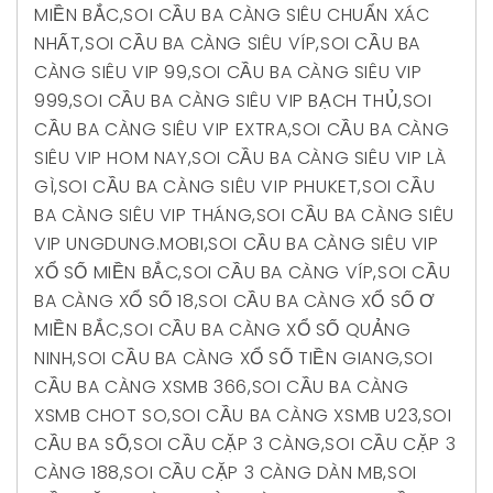
MIỀN BẮC
,
SOI CẦU BA CÀNG SIÊU CHUẨN XÁC
NHẤT
,
SOI CẦU BA CÀNG SIÊU VÍP
,
SOI CẦU BA
CÀNG SIÊU VIP 99
,
SOI CẦU BA CÀNG SIÊU VIP
999
,
SOI CẦU BA CÀNG SIÊU VIP BẠCH THỦ
,
SOI
CẦU BA CÀNG SIÊU VIP EXTRA
,
SOI CẦU BA CÀNG
SIÊU VIP HOM NAY
,
SOI CẦU BA CÀNG SIÊU VIP LÀ
GÌ
,
SOI CẦU BA CÀNG SIÊU VIP PHUKET
,
SOI CẦU
BA CÀNG SIÊU VIP THÁNG
,
SOI CẦU BA CÀNG SIÊU
VIP UNGDUNG.MOBI
,
SOI CẦU BA CÀNG SIÊU VIP
XỔ SỐ MIỀN BẮC
,
SOI CẦU BA CÀNG VÍP
,
SOI CẦU
BA CÀNG XỔ SỐ 18
,
SOI CẦU BA CÀNG XỔ SỐ Ơ
MIỀN BẮC
,
SOI CẦU BA CÀNG XỔ SỐ QUẢNG
NINH
,
SOI CẦU BA CÀNG XỔ SỐ TIỀN GIANG
,
SOI
CẦU BA CÀNG XSMB 366
,
SOI CẦU BA CÀNG
XSMB CHOT SO
,
SOI CẦU BA CÀNG XSMB U23
,
SOI
CẦU BA SỐ
,
SOI CẦU CẶP 3 CÀNG
,
SOI CẦU CẶP 3
CÀNG 188
,
SOI CẦU CẶP 3 CÀNG DÀN MB
,
SOI