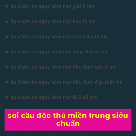
★ dự đoán ăn ngay hôm nay giải 8 mn
★ dự đoán ăn ngay hôm nay bao lô mn
★ dự đoán ăn ngay hôm nay cặp xỉu chủ mn
★ dự đoán ăn ngay hôm nay song thủ lô mn
★ dự đoán ăn ngay hôm nay đầu đuôi giải 8 mn
★ dự đoán ăn ngay hôm nay đầu đuôi đặc biệt mn
★ dự đoán ăn ngay hôm nay lô 3 số mn
soi cầu độc thủ miền trung siêu
chuẩn