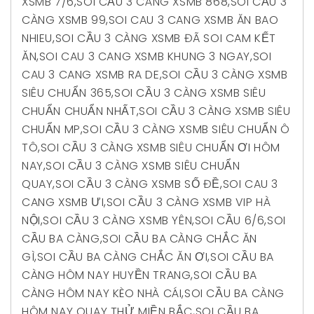
XSMB 7/6
,
SOI CẦU 3 CÀNG XSMB 868
,
SOI CẦU 3
CÀNG XSMB 99
,
SOI CAU 3 CANG XSMB ĂN BAO
NHIEU
,
SOI CẦU 3 CÀNG XSMB ĐÃ SOI CAM KẾT
ĂN
,
SOI CAU 3 CANG XSMB KHUNG 3 NGAY
,
SOI
CAU 3 CANG XSMB RA DE
,
SOI CẦU 3 CÀNG XSMB
SIÊU CHUẨN 365
,
SOI CẦU 3 CÀNG XSMB SIÊU
CHUẨN CHUẨN NHẤT
,
SOI CẦU 3 CÀNG XSMB SIÊU
CHUẨN MP
,
SOI CẦU 3 CÀNG XSMB SIÊU CHUẨN Ô
TÔ
,
SOI CẦU 3 CÀNG XSMB SIÊU CHUẨN ƠI HÔM
NAY
,
SOI CẦU 3 CÀNG XSMB SIÊU CHUẨN
QUAY
,
SOI CẦU 3 CÀNG XSMB SỐ ĐỀ
,
SOI CAU 3
CANG XSMB ƯI
,
SOI CẦU 3 CÀNG XSMB VIP HÀ
NỘI
,
SOI CẦU 3 CÀNG XSMB YÊN
,
SOI CẦU 6/6
,
SOI
CẦU BA CÀNG
,
SOI CẦU BA CÀNG CHẮC ĂN
GÌ
,
SOI CẦU BA CÀNG CHẮC ĂN ƠI
,
SOI CẦU BA
CÀNG HÔM NAY HUYỀN TRANG
,
SOI CẦU BA
CÀNG HÔM NAY KÈO NHÀ CÁI
,
SOI CẦU BA CÀNG
HÔM NAY QUAY THỬ MIỀN BẮC
,
SOI CẦU BA