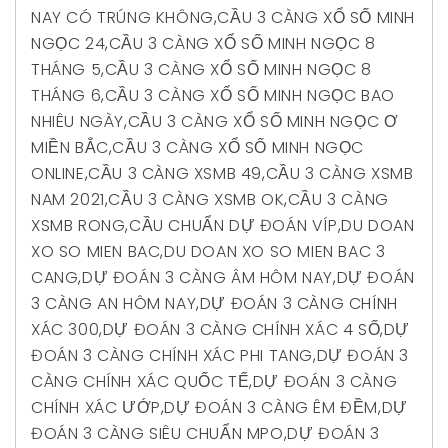
NAY CÓ TRÚNG KHÔNG
,
CẦU 3 CÀNG XỔ SỐ MINH
NGỌC 24
,
CẦU 3 CÀNG XỔ SỐ MINH NGỌC 8
THÁNG 5
,
CẦU 3 CÀNG XỔ SỐ MINH NGỌC 8
THÁNG 6
,
CẦU 3 CÀNG XỔ SỐ MINH NGỌC BAO
NHIÊU NGÀY
,
CẦU 3 CÀNG XỔ SỐ MINH NGỌC Ơ
MIỀN BẮC
,
CẦU 3 CÀNG XỔ SỐ MINH NGỌC
ONLINE
,
CẦU 3 CÀNG XSMB 49
,
CẦU 3 CÀNG XSMB
NAM 2021
,
CẦU 3 CÀNG XSMB OK
,
CẦU 3 CÀNG
XSMB RONG
,
CẦU CHUẨN DỰ ĐOÁN VÍP
,
DU DOAN
XO SO MIEN BAC
,
DU DOAN XO SO MIEN BAC 3
CANG
,
DỰ ĐOÁN 3 CÀNG ÂM HÔM NAY
,
DỰ ĐOÁN
3 CÀNG AN HÔM NAY
,
DỰ ĐOÁN 3 CÀNG CHÍNH
XÁC 300
,
DỰ ĐOÁN 3 CÀNG CHÍNH XÁC 4 SỐ
,
DỰ
ĐOÁN 3 CÀNG CHÍNH XÁC PHI TANG
,
DỰ ĐOÁN 3
CÀNG CHÍNH XÁC QUỐC TẾ
,
DỰ ĐOÁN 3 CÀNG
CHÍNH XÁC ƯỚP
,
DỰ ĐOÁN 3 CÀNG ÊM ĐỀM
,
DỰ
ĐOÁN 3 CÀNG SIÊU CHUẨN MPO
,
DỰ ĐOÁN 3