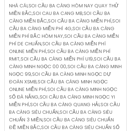
NHÀ CÁI
,
SOI CẦU BA CÀNG HÔM NAY QUAY THỬ
MIỀN BẮC
,
SOI CAU BA CANG MB
,
SOI CẦU BA
CÀNG MIỀN BẮC
,
SOI CẦU BA CÀNG MIỄN PHÍ
,
SOI
CẦU BA CÀNG MIỄN PHÍ 4G
,
SOI CẦU BA CÀNG
MIỄN PHÍ BẮC HÔM NAY
,
SOI CẦU BA CÀNG MIỄN
PHÍ DE CHUẨN
,
SOI CẦU BA CÀNG MIỄN PHÍ
ONLINE MIỄN PHÍ
,
SOI CẦU BA CÀNG MIỄN PHÍ
RMIT
,
SOI CẦU BA CÀNG MIỄN PHÍ U19
,
SOI CẦU BA
CÀNG MINH NGỌC 00 00
,
SOI CẦU BA CÀNG MINH
NGỌC 99
,
SOI CẦU BA CÀNG MINH NGỌC DỰ
ĐOÁN XSMB
,
SOI CẦU BA CÀNG MINH NGỌC
ONLINE MIỄN PHÍ
,
SOI CẦU BA CÀNG MINH NGỌC
SỐ ĐÀ NẴNG
,
SOI CẦU BA CÀNG MINH NGỌC YI
MIỄN PHÍ
,
SOI CẦU BA CÀNG QUANG HẢI
,
SOI CẦU
BA CÀNG SIÊU CHUẨN
,
SOI CẦU BA CÀNG SIÊU
CHUẨN 3 MIỀN
,
SOI CẦU BA CÀNG SIÊU CHUẨN
ĐỀ MIỀN BẮC
,
SOI CẦU BA CÀNG SIÊU CHUẨN SỐ