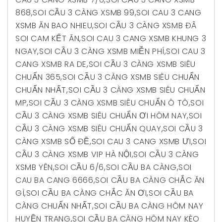
868
,
SOI CẦU 3 CÀNG XSMB 99
,
SOI CAU 3 CANG
XSMB ĂN BAO NHIEU
,
SOI CẦU 3 CÀNG XSMB ĐÃ
SOI CAM KẾT ĂN
,
SOI CAU 3 CANG XSMB KHUNG 3
NGAY
,
SOI CẦU 3 CÀNG XSMB MIỄN PHÍ
,
SOI CAU 3
CANG XSMB RA DE
,
SOI CẦU 3 CÀNG XSMB SIÊU
CHUẨN 365
,
SOI CẦU 3 CÀNG XSMB SIÊU CHUẨN
CHUẨN NHẤT
,
SOI CẦU 3 CÀNG XSMB SIÊU CHUẨN
MP
,
SOI CẦU 3 CÀNG XSMB SIÊU CHUẨN Ô TÔ
,
SOI
CẦU 3 CÀNG XSMB SIÊU CHUẨN ƠI HÔM NAY
,
SOI
CẦU 3 CÀNG XSMB SIÊU CHUẨN QUAY
,
SOI CẦU 3
CÀNG XSMB SỐ ĐỀ
,
SOI CAU 3 CANG XSMB ƯI
,
SOI
CẦU 3 CÀNG XSMB VIP HÀ NỘI
,
SOI CẦU 3 CÀNG
XSMB YÊN
,
SOI CẦU 6/6
,
SOI CẦU BA CÀNG
,
SOI
CAU BA CANG 6666
,
SOI CẦU BA CÀNG CHẮC ĂN
GÌ
,
SOI CẦU BA CÀNG CHẮC ĂN ƠI
,
SOI CẦU BA
CÀNG CHUẨN NHẤT
,
SOI CẦU BA CÀNG HÔM NAY
HUYỀN TRANG
,
SOI CẦU BA CÀNG HÔM NAY KÈO