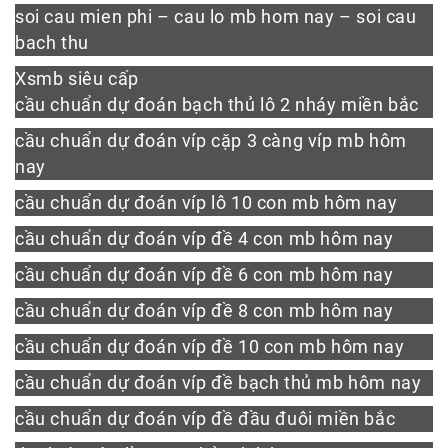
soi cau mien phi – cau lo mb hom nay – soi cau
bach thu
Xsmb siêu cấp
cầu chuẩn dự đoán bạch thủ lô 2 nháy miền bắc
cầu chuẩn dự đoán víp cặp 3 càng víp mb hôm
nay
cầu chuẩn dự đoán víp lô 10 con mb hôm nay
cầu chuẩn dự đoán víp đề 4 con mb hôm nay
cầu chuẩn dự đoán víp đề 6 con mb hôm nay
cầu chuẩn dự đoán víp đề 8 con mb hôm nay
cầu chuẩn dự đoán víp đề 10 con mb hôm nay
cầu chuẩn dự đoán víp đề bạch thủ mb hôm nay
cầu chuẩn dự đoán víp đề đầu đuôi miền bắc