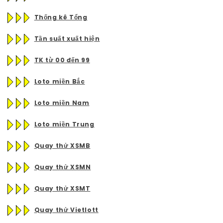
Thống kê Tổng
Tần suất xuất hiện
TK từ 00 đến 99
Loto miền Bắc
Loto miền Nam
Loto miền Trung
Quay thử XSMB
Quay thử XSMN
Quay thử XSMT
Quay thử Vietlott