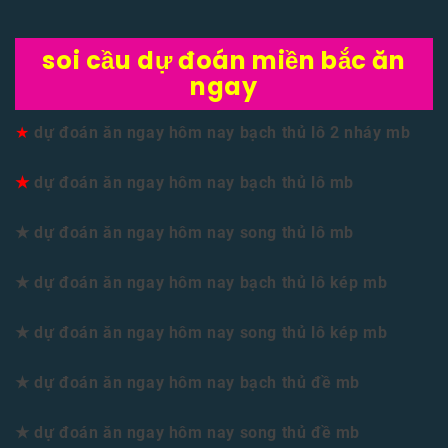
soi cầu dự đoán miền bắc ăn
ngay
★
dự đoán ăn ngay hôm nay bạch thủ lô 2 nháy mb
★
dự đoán ăn ngay hôm nay bạch thủ lô mb
★ dự đoán ăn ngay hôm nay song thủ lô mb
★ dự đoán ăn ngay hôm nay bạch thủ lô kép mb
★ dự đoán ăn ngay hôm nay song thủ lô kép mb
★ dự đoán ăn ngay hôm nay bạch thủ đề mb
★ dự đoán ăn ngay hôm nay song thủ đề mb