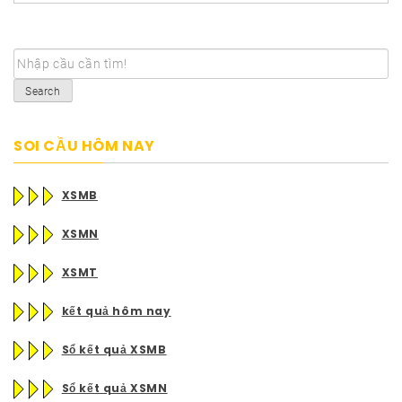
Search
SOI CẦU HÔM NAY
XSMB
XSMN
XSMT
kết quả hôm nay
Sổ kết quả XSMB
Sổ kết quả XSMN