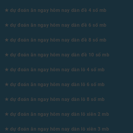
★ dự đoán ăn ngay hôm nay dàn đề 4 số mb
★ dự đoán ăn ngay hôm nay dàn đề 6 số mb
★ dự đoán ăn ngay hôm nay dàn đề 8 số mb
★ dự đoán ăn ngay hôm nay dàn đề 10 số mb
★ dự đoán ăn ngay hôm nay dàn lô 4 số mb
★ dự đoán ăn ngay hôm nay dàn lô 6 số mb
★ dự đoán ăn ngay hôm nay dàn lô 8 số mb
★ dự đoán ăn ngay hôm nay dàn lô xiên 2 mb
★ dự đoán ăn ngay hôm nay dàn lô xiên 3 mb