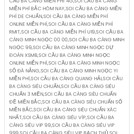
CẦU BA CÀNG MIỄN PHÍ 4G
,
SOI CẦU BA CÀNG
MIỄN PHÍ BẮC HÔM NAY
,
SOI CẦU BA CÀNG MIỄN
PHÍ DE CHUẨN
,
SOI CẦU BA CÀNG MIỄN PHÍ
ONLINE MIỄN PHÍ
,
SOI CẦU BA CÀNG MIỄN PHÍ
RMIT
,
SOI CẦU BA CÀNG MIỄN PHÍ U19
,
SOI CẦU BA
CÀNG MINH NGỌC 00 00
,
SOI CẦU BA CÀNG MINH
NGỌC 99
,
SOI CẦU BA CÀNG MINH NGỌC DỰ
ĐOÁN XSMB
,
SOI CẦU BA CÀNG MINH NGỌC
ONLINE MIỄN PHÍ
,
SOI CẦU BA CÀNG MINH NGỌC
SỐ ĐÀ NẴNG
,
SOI CẦU BA CÀNG MINH NGỌC YI
MIỄN PHÍ
,
SOI CẦU BA CÀNG QUANG HẢI
,
SOI CẦU
BA CÀNG SIÊU CHUẨN
,
SOI CẦU BA CÀNG SIÊU
CHUẨN 3 MIỀN
,
SOI CẦU BA CÀNG SIÊU CHUẨN
ĐỀ MIỀN BẮC
,
SOI CẦU BA CÀNG SIÊU CHUẨN SỐ
MIỀN BẮC
,
SOI CẦU BA CÀNG SIÊU CHUẨN XÁC
NHẤT
,
SOI CẦU BA CÀNG SIÊU VÍP
,
SOI CẦU BA
CÀNG SIÊU VIP 99
,
SOI CẦU BA CÀNG SIÊU VIP
999
,
SOI CẦU BA CÀNG SIÊU VIP BẠCH THỦ
,
SOI