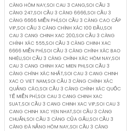
CÀNG HÔM NAY
,
SOI CAU 3 CANG
,
SOI CẦU 3
CÀNG 247
,
SOI CẦU 3 CÀNG 6666
,
SOI CẦU 3
CÀNG 6666 MIỄN PHÍ
,
SOI CẦU 3 CÀNG CAO CẤP
VIP
,
SOI CẦU 3 CÀNG CHÍNH XÁC 100 ĐẦU
,
SOI
CAU 3 CANG CHINH XAC 200
,
SOI CẦU 3 CÀNG
CHÍNH XÁC 555
,
SOI CẦU 3 CÀNG CHINH XAC
6666 MIỄN PHÍ
,
SOI CẦU 3 CÀNG CHÍNH XÁC BAO
NHIÊU
,
SOI CẦU 3 CÀNG CHÍNH XÁC HÔM NAY
,
SOI
CAU 3 CANG CHINH XAC MIEN PHI
,
SOI CẦU 3
CÀNG CHÍNH XÁC NHẤT
,
SOI CAU 3 CANG CHINH
XAC O VIET NAM
,
SOI CẦU 3 CÀNG CHÍNH XÁC
QUẢNG CÁO
,
SOI CẦU 3 CÀNG CHÍNH XÁC QUỐC
TẾ MIỄN PHÍ
,
SOI CAU 3 CANG CHINH XAC
SUAT
,
SOI CẦU 3 CANG CHINH XAC VIP
,
SOI CAU 3
CANG CHINH XAC YEN NHAT
,
SOI CẦU 3 CÀNG
CHUẨN
,
SOI CẦU 3 CÀNG CỦA GẤU
,
SOI CẦU 3
CÀNG ĐÀ NẴNG HÔM NAY
,
SOI CẦU 3 CÀNG