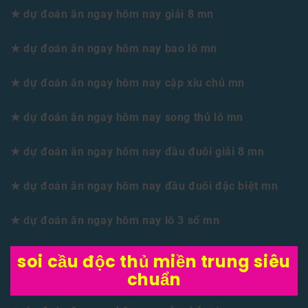
★ dự đoán ăn ngay hôm nay giải 8 mn
★ dự đoán ăn ngay hôm nay bao lô mn
★ dự đoán ăn ngay hôm nay cặp xỉu chủ mn
★ dự đoán ăn ngay hôm nay song thủ lô mn
★ dự đoán ăn ngay hôm nay đầu đuôi giải 8 mn
★ dự đoán ăn ngay hôm nay đầu đuôi đặc biệt mn
★ dự đoán ăn ngay hôm nay lô 3 số mn
soi cầu độc thủ miền trung siêu
chuẩn