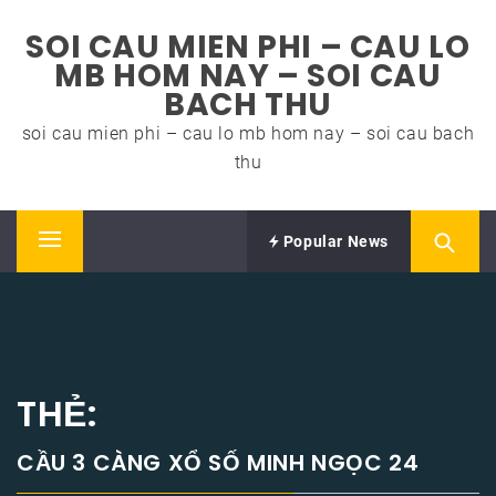
Skip
SOI CAU MIEN PHI – CAU LO
to
MB HOM NAY – SOI CAU
content
BACH THU
soi cau mien phi – cau lo mb hom nay – soi cau bach
thu
Popular News
Primary
Menu
THẺ:
CẦU 3 CÀNG XỔ SỐ MINH NGỌC 24