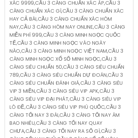
XÁC 9999
,
CẦU 3 CÀNG CHUẨN XÁC ÂP
,
CẦU 3
CÀNG CHUẨN XÁC GÌ
,
CẦU 3 CÀNG CHUẨN XÁC
HAY CẢ BÀI
,
CẦU 3 CÀNG CHUẨN XÁC HÔM
NAY
,
CẦU 3 CÀNG HÔM NAY ONLINE
,
CẦU 3 CÀNG
MIỄN PHÍ 999
,
CẦU 3 CÀNG MINH NGỌC QUỐC
TẾ
,
CẦU 3 CÀNG MINH NGỌC VÀO NGÀY
NÀO
,
CẦU 3 CÀNG MINH NGỌC VIỆT NAM
,
CẦU 3
CÀNG MINH NGỌC XỔ SỐ MINH NGỌC
,
CẦU 3
CÀNG SIÊU CHUẨN 50
,
CẦU 3 CÀNG SIÊU CHUẨN
789
,
CẦU 3 CÀNG SIÊU CHUẨN DỰ ĐOÁN
,
CẦU 3
CÀNG SIÊU CHUẨN ĐÁNH GIÁ
,
CẦU 3 CÀNG SIÊU
VIP 3 MIỀN
,
CẦU 3 CÀNG SIÊU VIP APK
,
CẦU 3
CÀNG SIÊU VIP ĐẠI PHÁT
,
CẦU 3 CÀNG SIÊU VIP
LÔ ĐỀ
,
CẦU 3 CÀNG SIÊU VIP PHÚ QUỐC
,
CẦU 3
CÀNG TỐI NAY 3 ĐÀI
,
CẦU 3 CÀNG TỐI NAY ÂM
BAO NHIÊU
,
CẦU 3 CÀNG TỐI NAY QUAY
CHƯA
,
CẦU 3 CÀNG TỐI NAY RA SỐ GÌ
,
CẦU 3