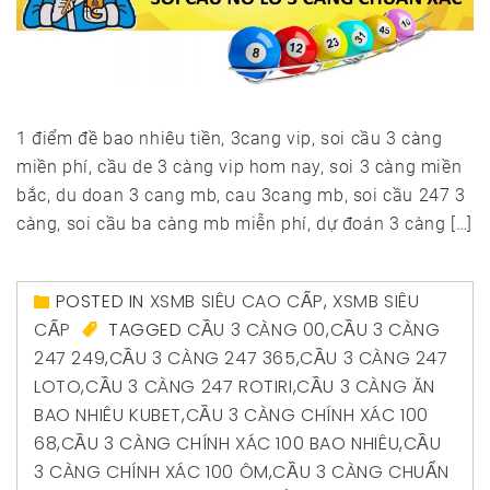
1 điểm đề bao nhiêu tiền, 3cang vip, soi cầu 3 càng
miền phí, cầu de 3 càng vip hom nay, soi 3 càng miền
bắc, du doan 3 cang mb, cau 3cang mb, soi cầu 247 3
càng, soi cầu ba càng mb miễn phí, dự đoán 3 càng […]
POSTED IN
XSMB SIÊU CAO CẤP
,
XSMB SIÊU
CẤP
TAGGED
CẦU 3 CÀNG 00
,
CẦU 3 CÀNG
247 249
,
CẦU 3 CÀNG 247 365
,
CẦU 3 CÀNG 247
LOTO
,
CẦU 3 CÀNG 247 ROTIRI
,
CẦU 3 CÀNG ĂN
BAO NHIÊU KUBET
,
CẦU 3 CÀNG CHÍNH XÁC 100
68
,
CẦU 3 CÀNG CHÍNH XÁC 100 BAO NHIÊU
,
CẦU
3 CÀNG CHÍNH XÁC 100 ÔM
,
CẦU 3 CÀNG CHUẨN