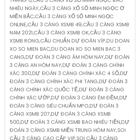
THÁNG 6
,
CẦU 3 CÀNG XỔ SỐ MINH NGỌC BAO
NHIÊU NGÀY
,
CẦU 3 CÀNG XỔ SỐ MINH NGỌC Ơ
MIỀN BẮC
,
CẦU 3 CÀNG XỔ SỐ MINH NGỌC
ONLINE
,
CẦU 3 CÀNG XSMB 49
,
CẦU 3 CÀNG XSMB
NAM 2021
,
CẦU 3 CÀNG XSMB OK
,
CẦU 3 CÀNG
XSMB RONG
,
CẦU CHUẨN DỰ ĐOÁN VÍP
,
DU DOAN
XO SO MIEN BAC
,
DU DOAN XO SO MIEN BAC 3
CANG
,
DỰ ĐOÁN 3 CÀNG ÂM HÔM NAY
,
DỰ ĐOÁN
3 CÀNG AN HÔM NAY
,
DỰ ĐOÁN 3 CÀNG CHÍNH
XÁC 300
,
DỰ ĐOÁN 3 CÀNG CHÍNH XÁC 4 SỐ
,
DỰ
ĐOÁN 3 CÀNG CHÍNH XÁC PHI TANG
,
DỰ ĐOÁN 3
CÀNG CHÍNH XÁC QUỐC TẾ
,
DỰ ĐOÁN 3 CÀNG
CHÍNH XÁC ƯỚP
,
DỰ ĐOÁN 3 CÀNG ÊM ĐỀM
,
DỰ
ĐOÁN 3 CÀNG SIÊU CHUẨN MPO
,
DỰ ĐOÁN 3
CÀNG XSMB 207
,
DỰ ĐOÁN 3 CÀNG XSMB
500
,
DỰ ĐOÁN 3 CÀNG XSMB BAO NHIÊU TIỀN
,
DỰ
ĐOÁN 3 CÀNG XSMB MIỀN TRUNG HÔM NAY
,
SOI
CẦU 3 CÀNG CAO CẤP VIP
,
SOI CẦU 3 CÀNG