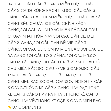
BAC
,
SOI CẦU CẶP 3 CÀNG MIỄN PHÍ
,
SOI CẦU
CẶP 3 CÀNG RỒNG BẠCH KIM
,
SOI CẦU CẶP 3
CÀNG RỒNG BẠCH KIM MIỄN PHÍ
,
SOI CẦU CẶP 3
CÀNG SIÊU CHUẨN
,
SOI CẦU CHÍNH XÁC 3
CÀNG
,
SOI CẦU CHÍNH XÁC MIỀN BẮC
,
SOI CẦU
CHUẨN NHẤT HÔM NAY
,
SOI CẦU DÀN ĐỀ ĐẸP
CẶP 3 CÀNG
,
SOI CẦU DÀN ĐỀ VIP CẶP 3
CÀNG
,
SOI CẦU DE 3 CÀNG MIỀN BẮC
,
SOI CAU DE
BA CANG
,
SOI CẦU LÔ 3 CÀNG
,
SOI CAU MB
,
SOI
CAU MB 3 CANG
,
SOI CẦU XIÊN 3 VÍP
,
SOI CẦU XỈU
CHỦ MIỀN BẮC
,
SOI CAU XSMB 3 CANG
,
SOI CẦU
XSMB CẶP 3 CÀNG
,
SOI LÔ 3 CÀNG
,
SOI LO 3
CANG MIEN BAC
,
SOICAUDOANSO
,
THONG KE CẶP
3 CÀNG
,
THỐNG KÊ CẶP 3 CÀNG HAY RA
,
THONG
KE CẶP 3 CÀNG HAY RA NHAT
,
THỐNG KÊ CẶP 3
CÀNG HAY VỀ
,
THONG KE CẶP 3 CÀNG MIEN BAC
87 COMMENTS