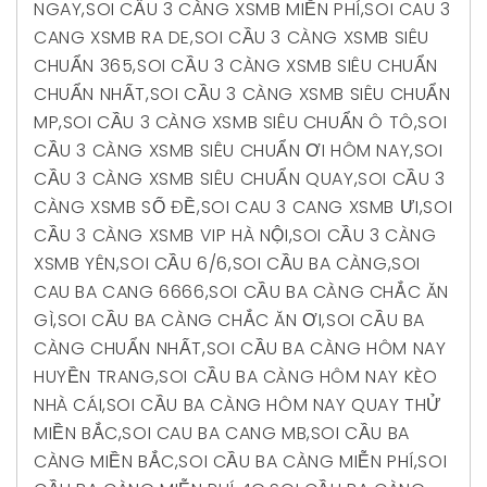
NGAY
,
SOI CẦU 3 CÀNG XSMB MIỄN PHÍ
,
SOI CAU 3
CANG XSMB RA DE
,
SOI CẦU 3 CÀNG XSMB SIÊU
CHUẨN 365
,
SOI CẦU 3 CÀNG XSMB SIÊU CHUẨN
CHUẨN NHẤT
,
SOI CẦU 3 CÀNG XSMB SIÊU CHUẨN
MP
,
SOI CẦU 3 CÀNG XSMB SIÊU CHUẨN Ô TÔ
,
SOI
CẦU 3 CÀNG XSMB SIÊU CHUẨN ƠI HÔM NAY
,
SOI
CẦU 3 CÀNG XSMB SIÊU CHUẨN QUAY
,
SOI CẦU 3
CÀNG XSMB SỐ ĐỀ
,
SOI CAU 3 CANG XSMB ƯI
,
SOI
CẦU 3 CÀNG XSMB VIP HÀ NỘI
,
SOI CẦU 3 CÀNG
XSMB YÊN
,
SOI CẦU 6/6
,
SOI CẦU BA CÀNG
,
SOI
CAU BA CANG 6666
,
SOI CẦU BA CÀNG CHẮC ĂN
GÌ
,
SOI CẦU BA CÀNG CHẮC ĂN ƠI
,
SOI CẦU BA
CÀNG CHUẨN NHẤT
,
SOI CẦU BA CÀNG HÔM NAY
HUYỀN TRANG
,
SOI CẦU BA CÀNG HÔM NAY KÈO
NHÀ CÁI
,
SOI CẦU BA CÀNG HÔM NAY QUAY THỬ
MIỀN BẮC
,
SOI CAU BA CANG MB
,
SOI CẦU BA
CÀNG MIỀN BẮC
,
SOI CẦU BA CÀNG MIỄN PHÍ
,
SOI