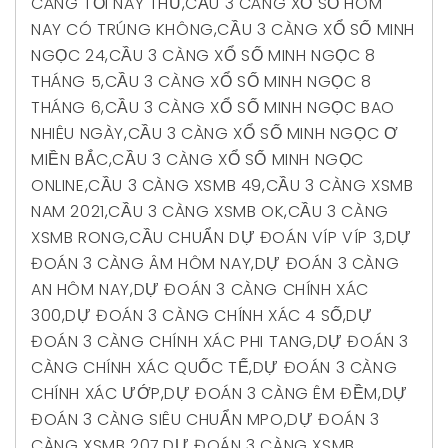
CÀNG TỐI NAY THỦ
,
CẦU 3 CÀNG XỔ SỐ HÔM
NAY CÓ TRÚNG KHÔNG
,
CẦU 3 CÀNG XỔ SỐ MINH
NGỌC 24
,
CẦU 3 CÀNG XỔ SỐ MINH NGỌC 8
THÁNG 5
,
CẦU 3 CÀNG XỔ SỐ MINH NGỌC 8
THÁNG 6
,
CẦU 3 CÀNG XỔ SỐ MINH NGỌC BAO
NHIÊU NGÀY
,
CẦU 3 CÀNG XỔ SỐ MINH NGỌC Ơ
MIỀN BẮC
,
CẦU 3 CÀNG XỔ SỐ MINH NGỌC
ONLINE
,
CẦU 3 CÀNG XSMB 49
,
CẦU 3 CÀNG XSMB
NAM 2021
,
CẦU 3 CÀNG XSMB OK
,
CẦU 3 CÀNG
XSMB RONG
,
CẦU CHUẨN DỰ ĐOÁN VÍP VÍP 3
,
DỰ
ĐOÁN 3 CÀNG ÂM HÔM NAY
,
DỰ ĐOÁN 3 CÀNG
AN HÔM NAY
,
DỰ ĐOÁN 3 CÀNG CHÍNH XÁC
300
,
DỰ ĐOÁN 3 CÀNG CHÍNH XÁC 4 SỐ
,
DỰ
ĐOÁN 3 CÀNG CHÍNH XÁC PHI TANG
,
DỰ ĐOÁN 3
CÀNG CHÍNH XÁC QUỐC TẾ
,
DỰ ĐOÁN 3 CÀNG
CHÍNH XÁC ƯỚP
,
DỰ ĐOÁN 3 CÀNG ÊM ĐỀM
,
DỰ
ĐOÁN 3 CÀNG SIÊU CHUẨN MPO
,
DỰ ĐOÁN 3
CÀNG XSMB 207
,
DỰ ĐOÁN 3 CÀNG XSMB