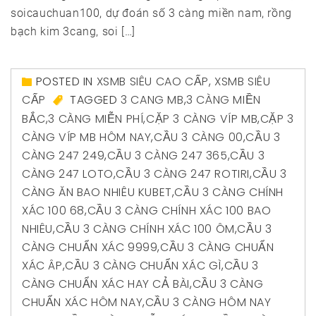
soicauchuan100, dự đoán số 3 càng miền nam, rồng
bạch kim 3cang, soi […]
POSTED IN
XSMB SIÊU CAO CẤP
,
XSMB SIÊU
CẤP
TAGGED
3 CANG MB
,
3 CÀNG MIỀN
BẮC
,
3 CÀNG MIỄN PHÍ
,
CẶP 3 CÀNG VÍP MB
,
CẶP 3
CÀNG VÍP MB HÔM NAY
,
CẦU 3 CÀNG 00
,
CẦU 3
CÀNG 247 249
,
CẦU 3 CÀNG 247 365
,
CẦU 3
CÀNG 247 LOTO
,
CẦU 3 CÀNG 247 ROTIRI
,
CẦU 3
CÀNG ĂN BAO NHIÊU KUBET
,
CẦU 3 CÀNG CHÍNH
XÁC 100 68
,
CẦU 3 CÀNG CHÍNH XÁC 100 BAO
NHIÊU
,
CẦU 3 CÀNG CHÍNH XÁC 100 ÔM
,
CẦU 3
CÀNG CHUẨN XÁC 9999
,
CẦU 3 CÀNG CHUẨN
XÁC ÂP
,
CẦU 3 CÀNG CHUẨN XÁC GÌ
,
CẦU 3
CÀNG CHUẨN XÁC HAY CẢ BÀI
,
CẦU 3 CÀNG
CHUẨN XÁC HÔM NAY
,
CẦU 3 CÀNG HÔM NAY