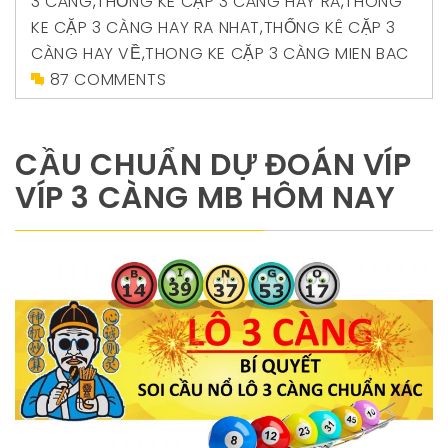
3 CÀNG
,
THỐNG KÊ CẶP 3 CÀNG HAY RA
,
THONG
KE CẶP 3 CÀNG HAY RA NHAT
,
THỐNG KÊ CẶP 3
CÀNG HAY VỀ
,
THONG KE CẶP 3 CÀNG MIEN BAC
87 COMMENTS
CẦU CHUẨN DỰ ĐOÁN VÍP
VÍP 3 CÀNG MB HÔM NAY