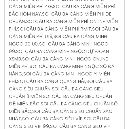
CÀNG MIỄN PHÍ 4G
,
SOI CẦU BA CÀNG MIỄN PHÍ
BẮC HÔM NAY
,
SOI CẦU BA CÀNG MIỄN PHÍ DE
CHUẨN
,
SOI CẦU BA CÀNG MIỄN PHÍ ONLINE MIỄN
PHÍ
,
SOI CẦU BA CÀNG MIỄN PHÍ RMIT
,
SOI CẦU BA
CÀNG MIỄN PHÍ U19
,
SOI CẦU BA CÀNG MINH
NGỌC 00 00
,
SOI CẦU BA CÀNG MINH NGỌC
99
,
SOI CẦU BA CÀNG MINH NGỌC DỰ ĐOÁN
XSMB
,
SOI CẦU BA CÀNG MINH NGỌC ONLINE
MIỄN PHÍ
,
SOI CẦU BA CÀNG MINH NGỌC SỐ ĐÀ
NẴNG
,
SOI CẦU BA CÀNG MINH NGỌC YI MIỄN
PHÍ
,
SOI CẦU BA CÀNG QUANG HẢI
,
SOI CẦU BA
CÀNG SIÊU CHUẨN
,
SOI CẦU BA CÀNG SIÊU
CHUẨN 3 MIỀN
,
SOI CẦU BA CÀNG SIÊU CHUẨN
ĐỀ MIỀN BẮC
,
SOI CẦU BA CÀNG SIÊU CHUẨN SỐ
MIỀN BẮC
,
SOI CẦU BA CÀNG SIÊU CHUẨN XÁC
NHẤT
,
SOI CẦU BA CÀNG SIÊU VÍP
,
SOI CẦU BA
CÀNG SIÊU VIP 99
,
SOI CẦU BA CÀNG SIÊU VIP