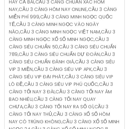
HAY CẢ BÀI
,
CẦU 3 CÀNG CHUẨN XÁC HÔM
NAY
,
CẦU 3 CÀNG HÔM NAY ONLINE
,
CẦU 3 CÀNG
MIỄN PHÍ 999
,
CẦU 3 CÀNG MINH NGỌC QUỐC
TẾ
,
CẦU 3 CÀNG MINH NGỌC VÀO NGÀY
NÀO
,
CẦU 3 CÀNG MINH NGỌC VIỆT NAM
,
CẦU 3
CÀNG MINH NGỌC XỔ SỐ MINH NGỌC
,
CẦU 3
CÀNG SIÊU CHUẨN 50
,
CẦU 3 CÀNG SIÊU CHUẨN
789
,
CẦU 3 CÀNG SIÊU CHUẨN DỰ ĐOÁN
,
CẦU 3
CÀNG SIÊU CHUẨN ĐÁNH GIÁ
,
CẦU 3 CÀNG SIÊU
VIP 3 MIỀN
,
CẦU 3 CÀNG SIÊU VIP APK
,
CẦU 3
CÀNG SIÊU VIP ĐẠI PHÁT
,
CẦU 3 CÀNG SIÊU VIP
LÔ ĐỀ
,
CẦU 3 CÀNG SIÊU VIP PHÚ QUỐC
,
CẦU 3
CÀNG TỐI NAY 3 ĐÀI
,
CẦU 3 CÀNG TỐI NAY ÂM
BAO NHIÊU
,
CẦU 3 CÀNG TỐI NAY QUAY
CHƯA
,
CẦU 3 CÀNG TỐI NAY RA SỐ GÌ
,
CẦU 3
CÀNG TỐI NAY THỦ
,
CẦU 3 CÀNG XỔ SỐ HÔM
NAY CÓ TRÚNG KHÔNG
,
CẦU 3 CÀNG XỔ SỐ MINH