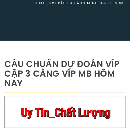
HOME
SOI CẦU BA CÀNG MINH NGỌC 00 00
CẦU CHUẨN DỰ ĐOÁN VÍP
CẶP 3 CÀNG VÍP MB HÔM
NAY