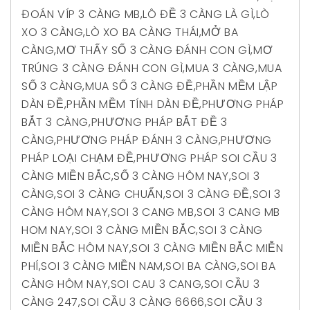
ĐOÁN VÍP 3 CÀNG MB
,
LÔ ĐỀ 3 CÀNG LÀ GÌ
,
LÒ
XO 3 CÀNG
,
LÒ XO BA CÀNG THÁI
,
MỞ BA
CÀNG
,
MƠ THẤY SỐ 3 CÀNG ĐÁNH CON GÌ
,
MƠ
TRÚNG 3 CÀNG ĐÁNH CON GÌ
,
MUA 3 CÀNG
,
MUA
SỐ 3 CÀNG
,
MUA SỐ 3 CÀNG ĐỀ
,
PHẦN MỀM LẬP
DÀN ĐỀ
,
PHẦN MỀM TÍNH DÀN ĐỀ
,
PHƯƠNG PHÁP
BẮT 3 CÀNG
,
PHƯƠNG PHÁP BẮT ĐỀ 3
CÀNG
,
PHƯƠNG PHÁP ĐÁNH 3 CÀNG
,
PHƯƠNG
PHÁP LOẠI CHẠM ĐỀ
,
PHƯƠNG PHÁP SOI CẦU 3
CÀNG MIỀN BẮC
,
SỐ 3 CÀNG HÔM NAY
,
SOI 3
CÀNG
,
SOI 3 CÀNG CHUẨN
,
SOI 3 CÀNG ĐỀ
,
SOI 3
CÀNG HÔM NAY
,
SOI 3 CANG MB
,
SOI 3 CANG MB
HOM NAY
,
SOI 3 CÀNG MIỀN BẮC
,
SOI 3 CÀNG
MIỀN BẮC HÔM NAY
,
SOI 3 CÀNG MIỀN BẮC MIỄN
PHÍ
,
SOI 3 CÀNG MIỀN NAM
,
SOI BA CÀNG
,
SOI BA
CÀNG HÔM NAY
,
SOI CAU 3 CANG
,
SOI CẦU 3
CÀNG 247
,
SOI CẦU 3 CÀNG 6666
,
SOI CẦU 3