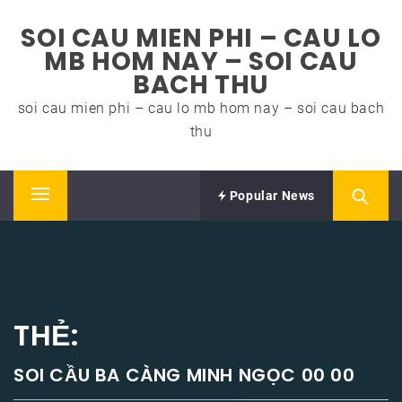
Skip
SOI CAU MIEN PHI – CAU LO
to
MB HOM NAY – SOI CAU
content
BACH THU
soi cau mien phi – cau lo mb hom nay – soi cau bach
thu
Popular News
Primary
Menu
THẺ:
SOI CẦU BA CÀNG MINH NGỌC 00 00