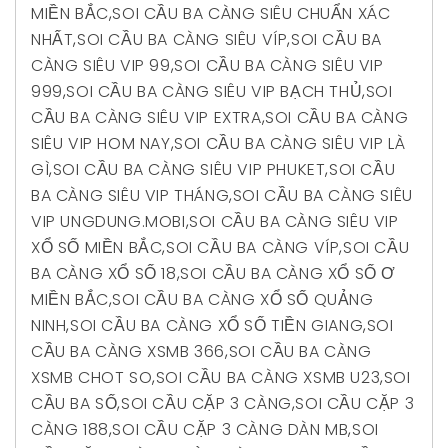
MIỀN BẮC
,
SOI CẦU BA CÀNG SIÊU CHUẨN XÁC
NHẤT
,
SOI CẦU BA CÀNG SIÊU VÍP
,
SOI CẦU BA
CÀNG SIÊU VIP 99
,
SOI CẦU BA CÀNG SIÊU VIP
999
,
SOI CẦU BA CÀNG SIÊU VIP BẠCH THỦ
,
SOI
CẦU BA CÀNG SIÊU VIP EXTRA
,
SOI CẦU BA CÀNG
SIÊU VIP HOM NAY
,
SOI CẦU BA CÀNG SIÊU VIP LÀ
GÌ
,
SOI CẦU BA CÀNG SIÊU VIP PHUKET
,
SOI CẦU
BA CÀNG SIÊU VIP THÁNG
,
SOI CẦU BA CÀNG SIÊU
VIP UNGDUNG.MOBI
,
SOI CẦU BA CÀNG SIÊU VIP
XỔ SỐ MIỀN BẮC
,
SOI CẦU BA CÀNG VÍP
,
SOI CẦU
BA CÀNG XỔ SỐ 18
,
SOI CẦU BA CÀNG XỔ SỐ Ơ
MIỀN BẮC
,
SOI CẦU BA CÀNG XỔ SỐ QUẢNG
NINH
,
SOI CẦU BA CÀNG XỔ SỐ TIỀN GIANG
,
SOI
CẦU BA CÀNG XSMB 366
,
SOI CẦU BA CÀNG
XSMB CHOT SO
,
SOI CẦU BA CÀNG XSMB U23
,
SOI
CẦU BA SỐ
,
SOI CẦU CẶP 3 CÀNG
,
SOI CẦU CẶP 3
CÀNG 188
,
SOI CẦU CẶP 3 CÀNG DÀN MB
,
SOI