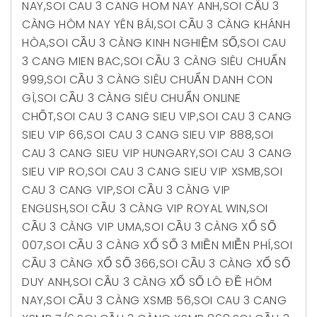
NAY
,
SOI CAU 3 CANG HOM NAY ANH
,
SOI CẦU 3
CÀNG HÔM NAY YÊN BÁI
,
SOI CẦU 3 CÀNG KHÁNH
HÒA
,
SOI CẦU 3 CÀNG KINH NGHIỆM SỐ
,
SOI CAU
3 CANG MIEN BAC
,
SOI CẦU 3 CÀNG SIÊU CHUẨN
999
,
SOI CẦU 3 CÀNG SIÊU CHUẨN DANH CON
GÌ
,
SOI CẦU 3 CÀNG SIÊU CHUẨN ONLINE
CHỐT
,
SOI CAU 3 CANG SIEU VIP
,
SOI CAU 3 CANG
SIEU VIP 66
,
SOI CAU 3 CANG SIEU VIP 888
,
SOI
CAU 3 CANG SIEU VIP HUNGARY
,
SOI CAU 3 CANG
SIEU VIP RO
,
SOI CAU 3 CANG SIEU VIP XSMB
,
SOI
CAU 3 CANG VIP
,
SOI CẦU 3 CÀNG VIP
ENGLISH
,
SOI CẦU 3 CÀNG VIP ROYAL WIN
,
SOI
CẦU 3 CÀNG VIP UMA
,
SOI CẦU 3 CÀNG XỔ SỐ
007
,
SOI CẦU 3 CÀNG XỔ SỐ 3 MIỀN MIỄN PHÍ
,
SOI
CẦU 3 CÀNG XỔ SỐ 366
,
SOI CẦU 3 CÀNG XỔ SỐ
DUY ANH
,
SOI CẦU 3 CÀNG XỔ SỐ LÔ ĐỀ HÔM
NAY
,
SOI CẦU 3 CÀNG XSMB 56
,
SOI CAU 3 CANG