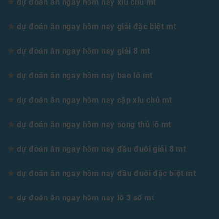
★
dự đoán ăn ngay hôm nay xỉu chủ mt
★
dự đoán ăn ngay hôm nay giải đặc biệt mt
★
dự đoán ăn ngay hôm nay giải 8 mt
★
dự đoán ăn ngay hôm nay bao lô mt
★
dự đoán ăn ngay hôm nay cặp xỉu chủ mt
★
dự đoán ăn ngay hôm nay song thủ lô mt
★
dự đoán ăn ngay hôm nay đầu đuôi giải 8 mt
★
dự đoán ăn ngay hôm nay đầu đuôi đặc biệt mt
★
dự đoán ăn ngay hôm nay lô 3 số mt