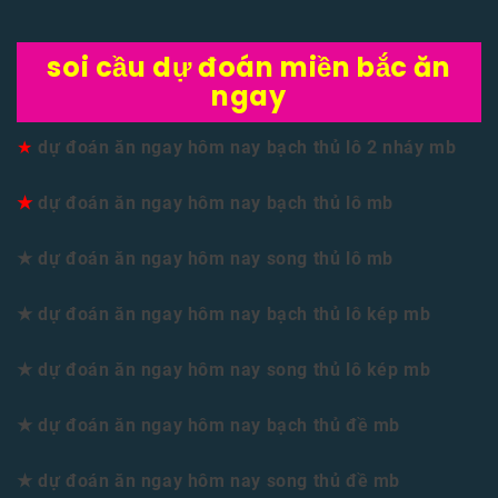
soi cầu dự đoán miền bắc ăn
ngay
★
dự đoán ăn ngay hôm nay bạch thủ lô 2 nháy mb
★
dự đoán ăn ngay hôm nay bạch thủ lô mb
★ dự đoán ăn ngay hôm nay song thủ lô mb
★ dự đoán ăn ngay hôm nay bạch thủ lô kép mb
★ dự đoán ăn ngay hôm nay song thủ lô kép mb
★ dự đoán ăn ngay hôm nay bạch thủ đề mb
★ dự đoán ăn ngay hôm nay song thủ đề mb