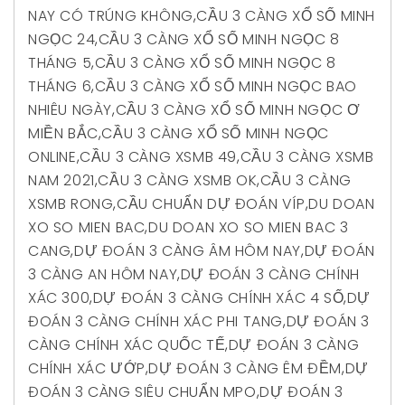
NAY CÓ TRÚNG KHÔNG
,
CẦU 3 CÀNG XỔ SỐ MINH
NGỌC 24
,
CẦU 3 CÀNG XỔ SỐ MINH NGỌC 8
THÁNG 5
,
CẦU 3 CÀNG XỔ SỐ MINH NGỌC 8
THÁNG 6
,
CẦU 3 CÀNG XỔ SỐ MINH NGỌC BAO
NHIÊU NGÀY
,
CẦU 3 CÀNG XỔ SỐ MINH NGỌC Ơ
MIỀN BẮC
,
CẦU 3 CÀNG XỔ SỐ MINH NGỌC
ONLINE
,
CẦU 3 CÀNG XSMB 49
,
CẦU 3 CÀNG XSMB
NAM 2021
,
CẦU 3 CÀNG XSMB OK
,
CẦU 3 CÀNG
XSMB RONG
,
CẦU CHUẨN DỰ ĐOÁN VÍP
,
DU DOAN
XO SO MIEN BAC
,
DU DOAN XO SO MIEN BAC 3
CANG
,
DỰ ĐOÁN 3 CÀNG ÂM HÔM NAY
,
DỰ ĐOÁN
3 CÀNG AN HÔM NAY
,
DỰ ĐOÁN 3 CÀNG CHÍNH
XÁC 300
,
DỰ ĐOÁN 3 CÀNG CHÍNH XÁC 4 SỐ
,
DỰ
ĐOÁN 3 CÀNG CHÍNH XÁC PHI TANG
,
DỰ ĐOÁN 3
CÀNG CHÍNH XÁC QUỐC TẾ
,
DỰ ĐOÁN 3 CÀNG
CHÍNH XÁC ƯỚP
,
DỰ ĐOÁN 3 CÀNG ÊM ĐỀM
,
DỰ
ĐOÁN 3 CÀNG SIÊU CHUẨN MPO
,
DỰ ĐOÁN 3