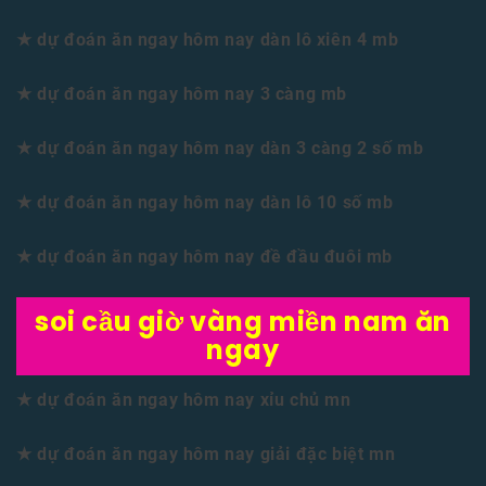
★ dự đoán ăn ngay hôm nay dàn lô xiên 4 mb
★ dự đoán ăn ngay hôm nay 3 càng mb
★ dự đoán ăn ngay hôm nay dàn 3 càng 2 số mb
★ dự đoán ăn ngay hôm nay dàn lô 10 số mb
★ dự đoán ăn ngay hôm nay đề đầu đuôi mb
soi cầu giờ vàng miền nam ăn
ngay
★ dự đoán ăn ngay hôm nay xỉu chủ mn
★ dự đoán ăn ngay hôm nay giải đặc biệt mn