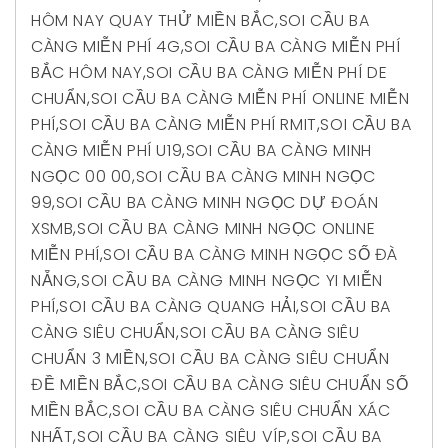
HÔM NAY QUAY THỬ MIỀN BẮC
,
SOI CẦU BA
CÀNG MIỄN PHÍ 4G
,
SOI CẦU BA CÀNG MIỄN PHÍ
BẮC HÔM NAY
,
SOI CẦU BA CÀNG MIỄN PHÍ DE
CHUẨN
,
SOI CẦU BA CÀNG MIỄN PHÍ ONLINE MIỄN
PHÍ
,
SOI CẦU BA CÀNG MIỄN PHÍ RMIT
,
SOI CẦU BA
CÀNG MIỄN PHÍ U19
,
SOI CẦU BA CÀNG MINH
NGỌC 00 00
,
SOI CẦU BA CÀNG MINH NGỌC
99
,
SOI CẦU BA CÀNG MINH NGỌC DỰ ĐOÁN
XSMB
,
SOI CẦU BA CÀNG MINH NGỌC ONLINE
MIỄN PHÍ
,
SOI CẦU BA CÀNG MINH NGỌC SỐ ĐÀ
NẴNG
,
SOI CẦU BA CÀNG MINH NGỌC YI MIỄN
PHÍ
,
SOI CẦU BA CÀNG QUANG HẢI
,
SOI CẦU BA
CÀNG SIÊU CHUẨN
,
SOI CẦU BA CÀNG SIÊU
CHUẨN 3 MIỀN
,
SOI CẦU BA CÀNG SIÊU CHUẨN
ĐỀ MIỀN BẮC
,
SOI CẦU BA CÀNG SIÊU CHUẨN SỐ
MIỀN BẮC
,
SOI CẦU BA CÀNG SIÊU CHUẨN XÁC
NHẤT
,
SOI CẦU BA CÀNG SIÊU VÍP
,
SOI CẦU BA