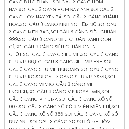
CÀNG ĐỨC THÀNH
,
SOI CẦU 3 CÀNG HÔM
NAY
,
SOI CAU 3 CANG HOM NAY ANH
,
SOI CẦU 3
CÀNG HÔM NAY YÊN BÁI
,
SOI CẦU 3 CÀNG KHÁNH
HÒA
,
SOI CẦU 3 CÀNG KINH NGHIỆM SỐ
,
SOI CAU
3 CANG MIEN BAC
,
SOI CẦU 3 CÀNG SIÊU CHUẨN
999
,
SOI CẦU 3 CÀNG SIÊU CHUẨN DANH CON
GÌ
,
SOI CẦU 3 CÀNG SIÊU CHUẨN ONLINE
CHỐT
,
SOI CAU 3 CANG SIEU VIP
,
SOI CAU 3 CANG
SIEU VIP 66
,
SOI CAU 3 CANG SIEU VIP 888
,
SOI
CAU 3 CANG SIEU VIP HUNGARY
,
SOI CAU 3 CANG
SIEU VIP RO
,
SOI CAU 3 CANG SIEU VIP XSMB
,
SOI
CAU 3 CANG VIP
,
SOI CẦU 3 CÀNG VIP
ENGLISH
,
SOI CẦU 3 CÀNG VIP ROYAL WIN
,
SOI
CẦU 3 CÀNG VIP UMA
,
SOI CẦU 3 CÀNG XỔ SỐ
007
,
SOI CẦU 3 CÀNG XỔ SỐ 3 MIỀN MIỄN PHÍ
,
SOI
CẦU 3 CÀNG XỔ SỐ 366
,
SOI CẦU 3 CÀNG XỔ SỐ
DUY ANH
,
SOI CẦU 3 CÀNG XỔ SỐ LÔ ĐỀ HÔM