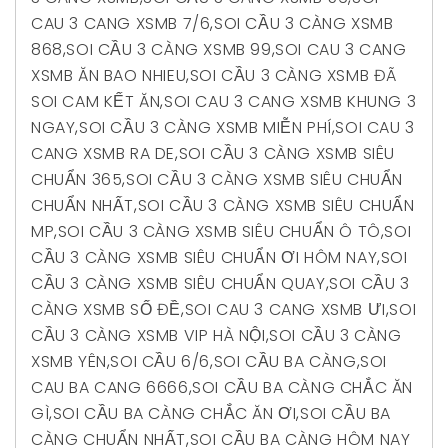
CAU 3 CANG XSMB 7/6
,
SOI CẦU 3 CÀNG XSMB
868
,
SOI CẦU 3 CÀNG XSMB 99
,
SOI CAU 3 CANG
XSMB ĂN BAO NHIEU
,
SOI CẦU 3 CÀNG XSMB ĐÃ
SOI CAM KẾT ĂN
,
SOI CAU 3 CANG XSMB KHUNG 3
NGAY
,
SOI CẦU 3 CÀNG XSMB MIỄN PHÍ
,
SOI CAU 3
CANG XSMB RA DE
,
SOI CẦU 3 CÀNG XSMB SIÊU
CHUẨN 365
,
SOI CẦU 3 CÀNG XSMB SIÊU CHUẨN
CHUẨN NHẤT
,
SOI CẦU 3 CÀNG XSMB SIÊU CHUẨN
MP
,
SOI CẦU 3 CÀNG XSMB SIÊU CHUẨN Ô TÔ
,
SOI
CẦU 3 CÀNG XSMB SIÊU CHUẨN ƠI HÔM NAY
,
SOI
CẦU 3 CÀNG XSMB SIÊU CHUẨN QUAY
,
SOI CẦU 3
CÀNG XSMB SỐ ĐỀ
,
SOI CAU 3 CANG XSMB ƯI
,
SOI
CẦU 3 CÀNG XSMB VIP HÀ NỘI
,
SOI CẦU 3 CÀNG
XSMB YÊN
,
SOI CẦU 6/6
,
SOI CẦU BA CÀNG
,
SOI
CAU BA CANG 6666
,
SOI CẦU BA CÀNG CHẮC ĂN
GÌ
,
SOI CẦU BA CÀNG CHẮC ĂN ƠI
,
SOI CẦU BA
CÀNG CHUẨN NHẤT
,
SOI CẦU BA CÀNG HÔM NAY