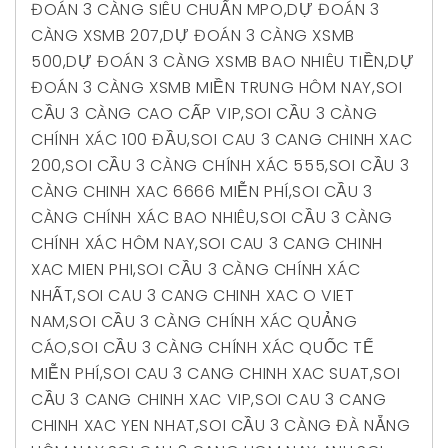
ĐOÁN 3 CÀNG SIÊU CHUẨN MPO
,
DỰ ĐOÁN 3
CÀNG XSMB 207
,
DỰ ĐOÁN 3 CÀNG XSMB
500
,
DỰ ĐOÁN 3 CÀNG XSMB BAO NHIÊU TIỀN
,
DỰ
ĐOÁN 3 CÀNG XSMB MIỀN TRUNG HÔM NAY
,
SOI
CẦU 3 CÀNG CAO CẤP VIP
,
SOI CẦU 3 CÀNG
CHÍNH XÁC 100 ĐẦU
,
SOI CAU 3 CANG CHINH XAC
200
,
SOI CẦU 3 CÀNG CHÍNH XÁC 555
,
SOI CẦU 3
CÀNG CHINH XAC 6666 MIỄN PHÍ
,
SOI CẦU 3
CÀNG CHÍNH XÁC BAO NHIÊU
,
SOI CẦU 3 CÀNG
CHÍNH XÁC HÔM NAY
,
SOI CAU 3 CANG CHINH
XAC MIEN PHI
,
SOI CẦU 3 CÀNG CHÍNH XÁC
NHẤT
,
SOI CAU 3 CANG CHINH XAC O VIET
NAM
,
SOI CẦU 3 CÀNG CHÍNH XÁC QUẢNG
CÁO
,
SOI CẦU 3 CÀNG CHÍNH XÁC QUỐC TẾ
MIỄN PHÍ
,
SOI CAU 3 CANG CHINH XAC SUAT
,
SOI
CẦU 3 CANG CHINH XAC VIP
,
SOI CAU 3 CANG
CHINH XAC YEN NHAT
,
SOI CẦU 3 CÀNG ĐÀ NẴNG