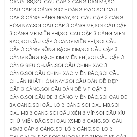
CÀNG 188
,
SOI CẦU CẶP 3 CÀNG DÀN MB
,
SOI
CẦU CẶP 3 CÀNG GIỜ HOÀNG ĐẠO
,
SOI CẦU
CẶP 3 CÀNG HÀNG NGÀY
,
SOI CẦU CẶP 3 CÀNG
HÔM NAY
,
SOI CẦU CẶP 3 CÀNG MB
,
SOI CẦU CẶP
3 CÀNG MB MIỄN PHÍ
,
SOI CAU CẶP 3 CÀNG MIEN
BAC
,
SOI CẦU CẶP 3 CÀNG MIỄN PHÍ
,
SOI CẦU
CẶP 3 CÀNG RỒNG BẠCH KIM
,
SOI CẦU CẶP 3
CÀNG RỒNG BẠCH KIM MIỄN PHÍ
,
SOI CẦU CẶP 3
CÀNG SIÊU CHUẨN
,
SOI CẦU CHÍNH XÁC 3
CÀNG
,
SOI CẦU CHÍNH XÁC MIỀN BẮC
,
SOI CẦU
CHUẨN NHẤT HÔM NAY
,
SOI CẦU DÀN ĐỀ ĐẸP
CẶP 3 CÀNG
,
SOI CẦU DÀN ĐỀ VIP CẶP 3
CÀNG
,
SOI CẦU DE 3 CÀNG MIỀN BẮC
,
SOI CAU DE
BA CANG
,
SOI CẦU LÔ 3 CÀNG
,
SOI CAU MB
,
SOI
CAU MB 3 CANG
,
SOI CẦU XIÊN 3 VÍP
,
SOI CẦU XỈU
CHỦ MIỀN BẮC
,
SOI CAU XSMB 3 CANG
,
SOI CẦU
XSMB CẶP 3 CÀNG
,
SOI LÔ 3 CÀNG
,
SOI LO 3
CANG MIEN BAC
,
SOICAUDOANSO
,
THONG KE CẶP