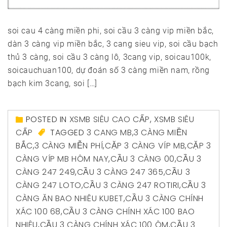
soi cau 4 càng miền phi, soi cầu 3 càng vip miền bắc,
dàn 3 càng vip miền bắc, 3 cang sieu vip, soi cầu bạch
thủ 3 càng, soi cầu 3 càng lô, 3cang vip, soicau100k,
soicauchuan100, dự đoán số 3 càng miền nam, rồng
bạch kim 3cang, soi […]
POSTED IN
XSMB SIÊU CAO CẤP
,
XSMB SIÊU
CẤP
TAGGED
3 CANG MB
,
3 CÀNG MIỀN
BẮC
,
3 CÀNG MIỄN PHÍ
,
CẶP 3 CÀNG VÍP MB
,
CẶP 3
CÀNG VÍP MB HÔM NAY
,
CẦU 3 CÀNG 00
,
CẦU 3
CÀNG 247 249
,
CẦU 3 CÀNG 247 365
,
CẦU 3
CÀNG 247 LOTO
,
CẦU 3 CÀNG 247 ROTIRI
,
CẦU 3
CÀNG ĂN BAO NHIÊU KUBET
,
CẦU 3 CÀNG CHÍNH
XÁC 100 68
,
CẦU 3 CÀNG CHÍNH XÁC 100 BAO
NHIÊU
,
CẦU 3 CÀNG CHÍNH XÁC 100 ÔM
,
CẦU 3