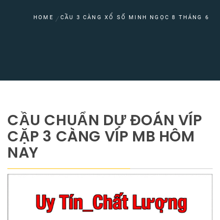
HOME
CẦU 3 CÀNG XỔ SỐ MINH NGỌC 8 THÁNG 6
CẦU CHUẨN DỰ ĐOÁN VÍP
CẶP 3 CÀNG VÍP MB HÔM
NAY