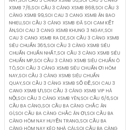
NAY
,
SOI CẦU 3 CÀNG XSMB 56
,
SOI CAU 3 CANG
XSMB 7/6
,
SOI CẦU 3 CÀNG XSMB 868
,
SOI CẦU 3
CÀNG XSMB 99
,
SOI CAU 3 CANG XSMB ĂN BAO
NHIEU
,
SOI CẦU 3 CÀNG XSMB ĐÃ SOI CAM KẾT
ĂN
,
SOI CAU 3 CANG XSMB KHUNG 3 NGAY
,
SOI
CAU 3 CANG XSMB RA DE
,
SOI CẦU 3 CÀNG XSMB
SIÊU CHUẨN 365
,
SOI CẦU 3 CÀNG XSMB SIÊU
CHUẨN CHUẨN NHẤT
,
SOI CẦU 3 CÀNG XSMB SIÊU
CHUẨN MP
,
SOI CẦU 3 CÀNG XSMB SIÊU CHUẨN Ô
TÔ
,
SOI CẦU 3 CÀNG XSMB SIÊU CHUẨN ƠI HÔM
NAY
,
SOI CẦU 3 CÀNG XSMB SIÊU CHUẨN
QUAY
,
SOI CẦU 3 CÀNG XSMB SỐ ĐỀ
,
SOI CAU 3
CANG XSMB ƯI
,
SOI CẦU 3 CÀNG XSMB VIP HÀ
NỘI
,
SOI CẦU 3 CÀNG XSMB YÊN
,
SOI CẦU 6/6
,
SOI
CẦU BA CÀNG
,
SOI CẦU BA CÀNG CHẮC ĂN
GÌ
,
SOI CẦU BA CÀNG CHẮC ĂN ƠI
,
SOI CẦU BA
CÀNG HÔM NAY HUYỀN TRANG
,
SOI CẦU BA
CÀNG HÔM NAY KÈO NHÀ CÁI
,
SOI CẦU BA CÀNG