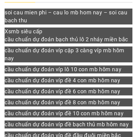
soi cau mien phi – cau lo mb hom nay – soi cau
bach thu
Xsmb siêu cấp
cầu chuẩn dự đoán bạch thủ lô 2 nháy miền bắc
cầu chuẩn dự đoán víp cặp 3 càng víp mb hôm
nay
cầu chuẩn dự đoán víp lô 10 con mb hôm nay
cầu chuẩn dự đoán víp đề 4 con mb hôm nay
cầu chuẩn dự đoán víp đề 6 con mb hôm nay
cầu chuẩn dự đoán víp đề 8 con mb hôm nay
cầu chuẩn dự đoán víp đề 10 con mb hôm nay
cầu chuẩn dự đoán víp đề bạch thủ mb hôm nay
cầu chuẩn dự đoán víp đề đầu đuôi miền bắc