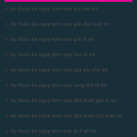
★
dự đoán ăn ngay hôm nay xỉu chủ mt
★
dự đoán ăn ngay hôm nay giải đặc biệt mt
★
dự đoán ăn ngay hôm nay giải 8 mt
★
dự đoán ăn ngay hôm nay bao lô mt
★
dự đoán ăn ngay hôm nay cặp xỉu chủ mt
★
dự đoán ăn ngay hôm nay song thủ lô mt
★
dự đoán ăn ngay hôm nay đầu đuôi giải 8 mt
★
dự đoán ăn ngay hôm nay đầu đuôi đặc biệt mt
★
dự đoán ăn ngay hôm nay lô 3 số mt