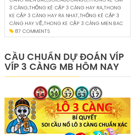
3 CÀNG
,
THỐNG KÊ CẶP 3 CÀNG HAY RA
,
THONG
KE CẶP 3 CÀNG HAY RA NHAT
,
THỐNG KÊ CẶP 3
CÀNG HAY VỀ
,
THONG KE CẶP 3 CÀNG MIEN BAC
87 COMMENTS
CẦU CHUẨN DỰ ĐOÁN VÍP
VÍP 3 CÀNG MB HÔM NAY