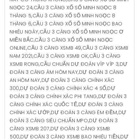
NGỌC 24
,
CẦU 3 CÀNG XỔ SỐ MINH NGỌC 8
THÁNG 5
,
CẦU 3 CÀNG XỔ SỐ MINH NGỌC 8
THÁNG 6
,
CẦU 3 CÀNG XỔ SỐ MINH NGỌC BAO
NHIÊU NGÀY
,
CẦU 3 CÀNG XỔ SỐ MINH NGỌC Ơ
MIỀN BẮC
,
CẦU 3 CÀNG XỔ SỐ MINH NGỌC
ONLINE
,
CẦU 3 CÀNG XSMB 49
,
CẦU 3 CÀNG XSMB
NAM 2021
,
CẦU 3 CÀNG XSMB OK
,
CẦU 3 CÀNG
XSMB RONG
,
CẦU CHUẨN DỰ ĐOÁN VÍP VÍP 3
,
DỰ
ĐOÁN 3 CÀNG ÂM HÔM NAY
,
DỰ ĐOÁN 3 CÀNG
AN HÔM NAY
,
DỰ ĐOÁN 3 CÀNG CHÍNH XÁC
300
,
DỰ ĐOÁN 3 CÀNG CHÍNH XÁC 4 SỐ
,
DỰ
ĐOÁN 3 CÀNG CHÍNH XÁC PHI TANG
,
DỰ ĐOÁN 3
CÀNG CHÍNH XÁC QUỐC TẾ
,
DỰ ĐOÁN 3 CÀNG
CHÍNH XÁC ƯỚP
,
DỰ ĐOÁN 3 CÀNG ÊM ĐỀM
,
DỰ
ĐOÁN 3 CÀNG SIÊU CHUẨN MPO
,
DỰ ĐOÁN 3
CÀNG XSMB 207
,
DỰ ĐOÁN 3 CÀNG XSMB
500
,
DỰ ĐOÁN 3 CÀNG XSMB BAO NHIÊU TIỀN
,
DỰ