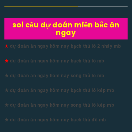
soi cầu dự đoán miền bắc ăn
ngay
★
dự đoán ăn ngay hôm nay bạch thủ lô 2 nháy mb
★
dự đoán ăn ngay hôm nay bạch thủ lô mb
★ dự đoán ăn ngay hôm nay song thủ lô mb
★ dự đoán ăn ngay hôm nay bạch thủ lô kép mb
★ dự đoán ăn ngay hôm nay song thủ lô kép mb
★ dự đoán ăn ngay hôm nay bạch thủ đề mb