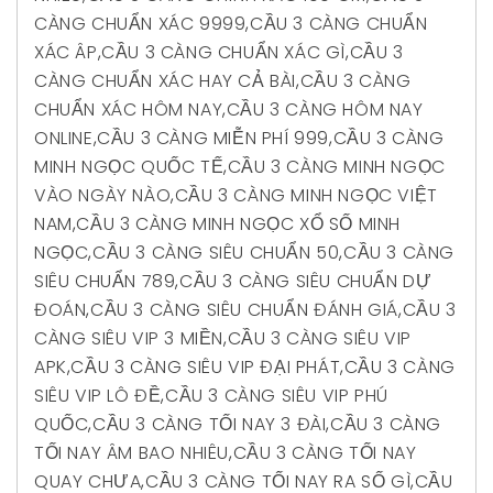
CÀNG CHUẨN XÁC 9999
,
CẦU 3 CÀNG CHUẨN
XÁC ÂP
,
CẦU 3 CÀNG CHUẨN XÁC GÌ
,
CẦU 3
CÀNG CHUẨN XÁC HAY CẢ BÀI
,
CẦU 3 CÀNG
CHUẨN XÁC HÔM NAY
,
CẦU 3 CÀNG HÔM NAY
ONLINE
,
CẦU 3 CÀNG MIỄN PHÍ 999
,
CẦU 3 CÀNG
MINH NGỌC QUỐC TẾ
,
CẦU 3 CÀNG MINH NGỌC
VÀO NGÀY NÀO
,
CẦU 3 CÀNG MINH NGỌC VIỆT
NAM
,
CẦU 3 CÀNG MINH NGỌC XỔ SỐ MINH
NGỌC
,
CẦU 3 CÀNG SIÊU CHUẨN 50
,
CẦU 3 CÀNG
SIÊU CHUẨN 789
,
CẦU 3 CÀNG SIÊU CHUẨN DỰ
ĐOÁN
,
CẦU 3 CÀNG SIÊU CHUẨN ĐÁNH GIÁ
,
CẦU 3
CÀNG SIÊU VIP 3 MIỀN
,
CẦU 3 CÀNG SIÊU VIP
APK
,
CẦU 3 CÀNG SIÊU VIP ĐẠI PHÁT
,
CẦU 3 CÀNG
SIÊU VIP LÔ ĐỀ
,
CẦU 3 CÀNG SIÊU VIP PHÚ
QUỐC
,
CẦU 3 CÀNG TỐI NAY 3 ĐÀI
,
CẦU 3 CÀNG
TỐI NAY ÂM BAO NHIÊU
,
CẦU 3 CÀNG TỐI NAY
QUAY CHƯA
,
CẦU 3 CÀNG TỐI NAY RA SỐ GÌ
,
CẦU