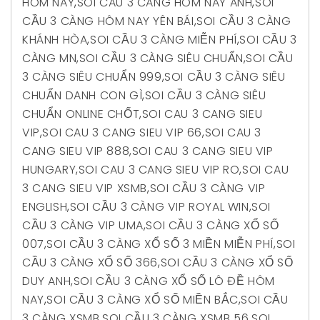
HÔM NAY
,
SOI CAU 3 CANG HOM NAY ANH
,
SOI
CẦU 3 CÀNG HÔM NAY YÊN BÁI
,
SOI CẦU 3 CÀNG
KHÁNH HÒA
,
SOI CẦU 3 CÀNG MIỄN PHÍ
,
SOI CẦU 3
CÀNG MN
,
SOI CẦU 3 CÀNG SIÊU CHUẨN
,
SOI CẦU
3 CÀNG SIÊU CHUẨN 999
,
SOI CẦU 3 CÀNG SIÊU
CHUẨN DANH CON GÌ
,
SOI CẦU 3 CÀNG SIÊU
CHUẨN ONLINE CHỐT
,
SOI CAU 3 CANG SIEU
VIP
,
SOI CAU 3 CANG SIEU VIP 66
,
SOI CAU 3
CANG SIEU VIP 888
,
SOI CAU 3 CANG SIEU VIP
HUNGARY
,
SOI CAU 3 CANG SIEU VIP RO
,
SOI CAU
3 CANG SIEU VIP XSMB
,
SOI CẦU 3 CÀNG VIP
ENGLISH
,
SOI CẦU 3 CÀNG VIP ROYAL WIN
,
SOI
CẦU 3 CÀNG VIP UMA
,
SOI CẦU 3 CÀNG XỔ SỐ
007
,
SOI CẦU 3 CÀNG XỔ SỐ 3 MIỀN MIỄN PHÍ
,
SOI
CẦU 3 CÀNG XỔ SỐ 366
,
SOI CẦU 3 CÀNG XỔ SỐ
DUY ANH
,
SOI CẦU 3 CÀNG XỔ SỐ LÔ ĐỀ HÔM
NAY
,
SOI CẦU 3 CÀNG XỔ SỐ MIỀN BẮC
,
SOI CẦU
3 CÀNG XSMB
,
SOI CẦU 3 CÀNG XSMB 56
,
SOI