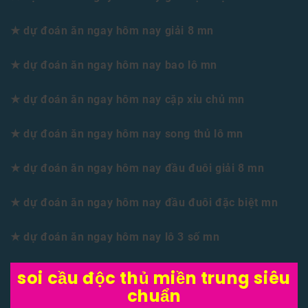
★ dự đoán ăn ngay hôm nay giải 8 mn
★ dự đoán ăn ngay hôm nay bao lô mn
★ dự đoán ăn ngay hôm nay cặp xỉu chủ mn
★ dự đoán ăn ngay hôm nay song thủ lô mn
★ dự đoán ăn ngay hôm nay đầu đuôi giải 8 mn
★ dự đoán ăn ngay hôm nay đầu đuôi đặc biệt mn
★ dự đoán ăn ngay hôm nay lô 3 số mn
soi cầu độc thủ miền trung siêu
chuẩn