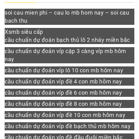
soi cau mien phi – cau lo mb hom nay – soi cau
bach thu
Xsmb siêu cấp
cầu chuẩn dự đoán bạch thủ lô 2 nháy miền bắc
cầu chuẩn dự đoán víp cặp 3 càng víp mb hôm
nay
cầu chuẩn dự đoán víp lô 10 con mb hôm nay
cầu chuẩn dự đoán víp đề 4 con mb hôm nay
cầu chuẩn dự đoán víp đề 6 con mb hôm nay
cầu chuẩn dự đoán víp đề 8 con mb hôm nay
cầu chuẩn dự đoán víp đề 10 con mb hôm nay
cầu chuẩn dự đoán víp đề bạch thủ mb hôm nay
cầu chuẩn dự đoán víp đề đầu đuôi miền bắc