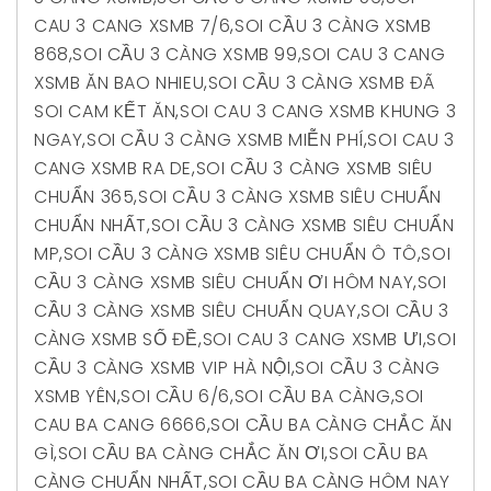
CAU 3 CANG XSMB 7/6
,
SOI CẦU 3 CÀNG XSMB
868
,
SOI CẦU 3 CÀNG XSMB 99
,
SOI CAU 3 CANG
XSMB ĂN BAO NHIEU
,
SOI CẦU 3 CÀNG XSMB ĐÃ
SOI CAM KẾT ĂN
,
SOI CAU 3 CANG XSMB KHUNG 3
NGAY
,
SOI CẦU 3 CÀNG XSMB MIỄN PHÍ
,
SOI CAU 3
CANG XSMB RA DE
,
SOI CẦU 3 CÀNG XSMB SIÊU
CHUẨN 365
,
SOI CẦU 3 CÀNG XSMB SIÊU CHUẨN
CHUẨN NHẤT
,
SOI CẦU 3 CÀNG XSMB SIÊU CHUẨN
MP
,
SOI CẦU 3 CÀNG XSMB SIÊU CHUẨN Ô TÔ
,
SOI
CẦU 3 CÀNG XSMB SIÊU CHUẨN ƠI HÔM NAY
,
SOI
CẦU 3 CÀNG XSMB SIÊU CHUẨN QUAY
,
SOI CẦU 3
CÀNG XSMB SỐ ĐỀ
,
SOI CAU 3 CANG XSMB ƯI
,
SOI
CẦU 3 CÀNG XSMB VIP HÀ NỘI
,
SOI CẦU 3 CÀNG
XSMB YÊN
,
SOI CẦU 6/6
,
SOI CẦU BA CÀNG
,
SOI
CAU BA CANG 6666
,
SOI CẦU BA CÀNG CHẮC ĂN
GÌ
,
SOI CẦU BA CÀNG CHẮC ĂN ƠI
,
SOI CẦU BA
CÀNG CHUẨN NHẤT
,
SOI CẦU BA CÀNG HÔM NAY