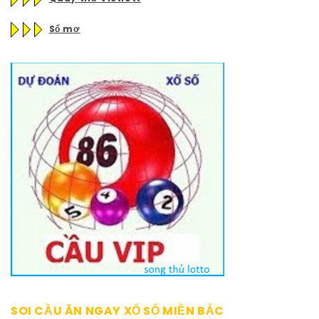
Sổ mơ
SOI CẦU ĂN NGAY XỔ SỐ MIỀN BẮC