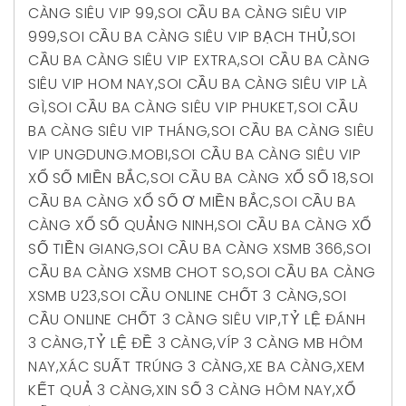
CÀNG SIÊU VIP 99
,
SOI CẦU BA CÀNG SIÊU VIP
999
,
SOI CẦU BA CÀNG SIÊU VIP BẠCH THỦ
,
SOI
CẦU BA CÀNG SIÊU VIP EXTRA
,
SOI CẦU BA CÀNG
SIÊU VIP HOM NAY
,
SOI CẦU BA CÀNG SIÊU VIP LÀ
GÌ
,
SOI CẦU BA CÀNG SIÊU VIP PHUKET
,
SOI CẦU
BA CÀNG SIÊU VIP THÁNG
,
SOI CẦU BA CÀNG SIÊU
VIP UNGDUNG.MOBI
,
SOI CẦU BA CÀNG SIÊU VIP
XỔ SỐ MIỀN BẮC
,
SOI CẦU BA CÀNG XỔ SỐ 18
,
SOI
CẦU BA CÀNG XỔ SỐ Ơ MIỀN BẮC
,
SOI CẦU BA
CÀNG XỔ SỐ QUẢNG NINH
,
SOI CẦU BA CÀNG XỔ
SỐ TIỀN GIANG
,
SOI CẦU BA CÀNG XSMB 366
,
SOI
CẦU BA CÀNG XSMB CHOT SO
,
SOI CẦU BA CÀNG
XSMB U23
,
SOI CẦU ONLINE CHỐT 3 CÀNG
,
SOI
CẦU ONLINE CHỐT 3 CÀNG SIÊU VIP
,
TỶ LỆ ĐÁNH
3 CÀNG
,
TỶ LỆ ĐỀ 3 CÀNG
,
VÍP 3 CÀNG MB HÔM
NAY
,
XÁC SUẤT TRÚNG 3 CÀNG
,
XE BA CÀNG
,
XEM
KẾT QUẢ 3 CÀNG
,
XIN SỐ 3 CÀNG HÔM NAY
,
XỔ