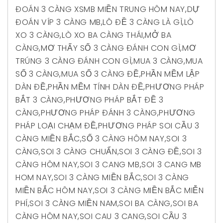
ĐOÁN 3 CÀNG XSMB MIỀN TRUNG HÔM NAY
,
DỰ
ĐOÁN VÍP 3 CÀNG MB
,
LÔ ĐỀ 3 CÀNG LÀ GÌ
,
LÒ
XO 3 CÀNG
,
LÒ XO BA CÀNG THÁI
,
MỞ BA
CÀNG
,
MƠ THẤY SỐ 3 CÀNG ĐÁNH CON GÌ
,
MƠ
TRÚNG 3 CÀNG ĐÁNH CON GÌ
,
MUA 3 CÀNG
,
MUA
SỐ 3 CÀNG
,
MUA SỐ 3 CÀNG ĐỀ
,
PHẦN MỀM LẬP
DÀN ĐỀ
,
PHẦN MỀM TÍNH DÀN ĐỀ
,
PHƯƠNG PHÁP
BẮT 3 CÀNG
,
PHƯƠNG PHÁP BẮT ĐỀ 3
CÀNG
,
PHƯƠNG PHÁP ĐÁNH 3 CÀNG
,
PHƯƠNG
PHÁP LOẠI CHẠM ĐỀ
,
PHƯƠNG PHÁP SOI CẦU 3
CÀNG MIỀN BẮC
,
SỐ 3 CÀNG HÔM NAY
,
SOI 3
CÀNG
,
SOI 3 CÀNG CHUẨN
,
SOI 3 CÀNG ĐỀ
,
SOI 3
CÀNG HÔM NAY
,
SOI 3 CANG MB
,
SOI 3 CANG MB
HOM NAY
,
SOI 3 CÀNG MIỀN BẮC
,
SOI 3 CÀNG
MIỀN BẮC HÔM NAY
,
SOI 3 CÀNG MIỀN BẮC MIỄN
PHÍ
,
SOI 3 CÀNG MIỀN NAM
,
SOI BA CÀNG
,
SOI BA
CÀNG HÔM NAY
,
SOI CAU 3 CANG
,
SOI CẦU 3