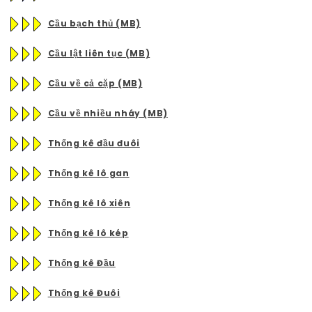
Cầu bạch thủ (MB)
Cầu lật liên tục (MB)
Cầu về cả cặp (MB)
Cầu về nhiều nháy (MB)
Thống kê đầu đuôi
Thống kê lô gan
Thống kê lô xiên
Thống kê lô kép
Thống kê Đầu
Thống kê Đuôi