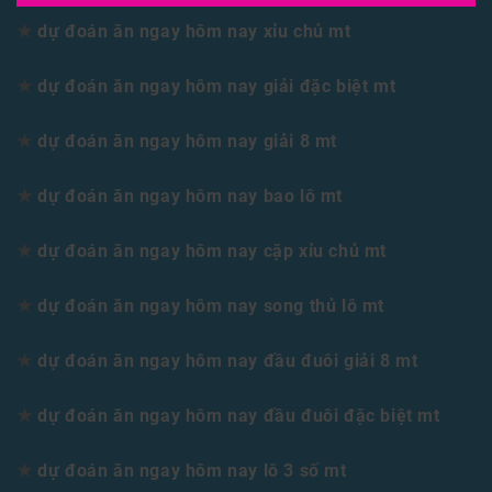
★
dự đoán ăn ngay hôm nay xỉu chủ mt
★
dự đoán ăn ngay hôm nay giải đặc biệt mt
★
dự đoán ăn ngay hôm nay giải 8 mt
★
dự đoán ăn ngay hôm nay bao lô mt
★
dự đoán ăn ngay hôm nay cặp xỉu chủ mt
★
dự đoán ăn ngay hôm nay song thủ lô mt
★
dự đoán ăn ngay hôm nay đầu đuôi giải 8 mt
★
dự đoán ăn ngay hôm nay đầu đuôi đặc biệt mt
★
dự đoán ăn ngay hôm nay lô 3 số mt