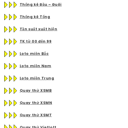
Thống kê Đầu – Đuôi
Thống kê Tổng
Tần suất xuất hiện
TK từ 00 đến 99
Loto miền Bắc
Loto miền Nam
Loto miền Trung
Quay thử XSMB
Quay thử XSMN
Quay thử XSMT
Quay thử Vietlott