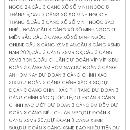
NGỌC 24
,
CẦU 3 CÀNG XỔ SỐ MINH NGỌC 8
THÁNG 5
,
CẦU 3 CÀNG XỔ SỐ MINH NGỌC 8
THÁNG 6
,
CẦU 3 CÀNG XỔ SỐ MINH NGỌC BAO
NHIÊU NGÀY
,
CẦU 3 CÀNG XỔ SỐ MINH NGỌC Ơ
MIỀN BẮC
,
CẦU 3 CÀNG XỔ SỐ MINH NGỌC
ONLINE
,
CẦU 3 CÀNG XSMB 49
,
CẦU 3 CÀNG XSMB
NAM 2021
,
CẦU 3 CÀNG XSMB OK
,
CẦU 3 CÀNG
XSMB RONG
,
CẦU CHUẨN DỰ ĐOÁN VÍP VÍP 3
,
DỰ
ĐOÁN 3 CÀNG ÂM HÔM NAY
,
DỰ ĐOÁN 3 CÀNG
AN HÔM NAY
,
DỰ ĐOÁN 3 CÀNG CHÍNH XÁC
300
,
DỰ ĐOÁN 3 CÀNG CHÍNH XÁC 4 SỐ
,
DỰ
ĐOÁN 3 CÀNG CHÍNH XÁC PHI TANG
,
DỰ ĐOÁN 3
CÀNG CHÍNH XÁC QUỐC TẾ
,
DỰ ĐOÁN 3 CÀNG
CHÍNH XÁC ƯỚP
,
DỰ ĐOÁN 3 CÀNG ÊM ĐỀM
,
DỰ
ĐOÁN 3 CÀNG SIÊU CHUẨN MPO
,
DỰ ĐOÁN 3
CÀNG XSMB 207
,
DỰ ĐOÁN 3 CÀNG XSMB
500
,
DỰ ĐOÁN 3 CÀNG XSMB BAO NHIÊU TIỀN
,
DỰ