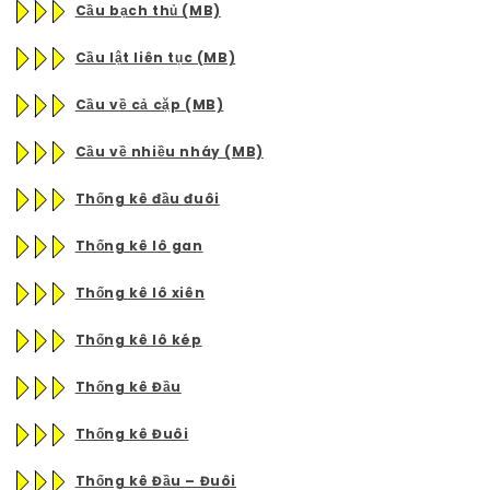
Cầu bạch thủ (MB)
Cầu lật liên tục (MB)
Cầu về cả cặp (MB)
Cầu về nhiều nháy (MB)
Thống kê đầu đuôi
Thống kê lô gan
Thống kê lô xiên
Thống kê lô kép
Thống kê Đầu
Thống kê Đuôi
Thống kê Đầu – Đuôi