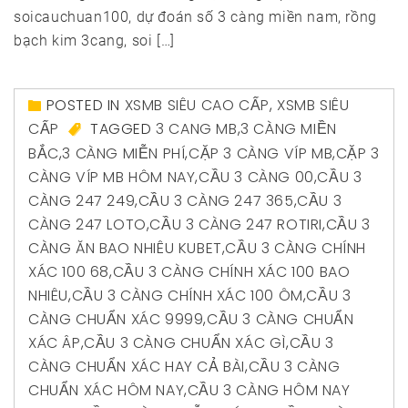
soicauchuan100, dự đoán số 3 càng miền nam, rồng
bạch kim 3cang, soi […]
POSTED IN
XSMB SIÊU CAO CẤP
,
XSMB SIÊU
CẤP
TAGGED
3 CANG MB
,
3 CÀNG MIỀN
BẮC
,
3 CÀNG MIỄN PHÍ
,
CẶP 3 CÀNG VÍP MB
,
CẶP 3
CÀNG VÍP MB HÔM NAY
,
CẦU 3 CÀNG 00
,
CẦU 3
CÀNG 247 249
,
CẦU 3 CÀNG 247 365
,
CẦU 3
CÀNG 247 LOTO
,
CẦU 3 CÀNG 247 ROTIRI
,
CẦU 3
CÀNG ĂN BAO NHIÊU KUBET
,
CẦU 3 CÀNG CHÍNH
XÁC 100 68
,
CẦU 3 CÀNG CHÍNH XÁC 100 BAO
NHIÊU
,
CẦU 3 CÀNG CHÍNH XÁC 100 ÔM
,
CẦU 3
CÀNG CHUẨN XÁC 9999
,
CẦU 3 CÀNG CHUẨN
XÁC ÂP
,
CẦU 3 CÀNG CHUẨN XÁC GÌ
,
CẦU 3
CÀNG CHUẨN XÁC HAY CẢ BÀI
,
CẦU 3 CÀNG
CHUẨN XÁC HÔM NAY
,
CẦU 3 CÀNG HÔM NAY