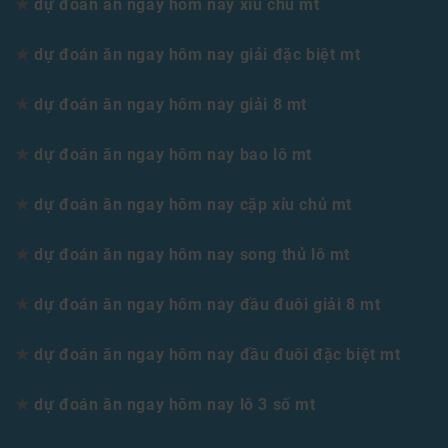
★
dự đoán ăn ngay hôm nay xỉu chủ mt
★
dự đoán ăn ngay hôm nay giải đặc biệt mt
★
dự đoán ăn ngay hôm nay giải 8 mt
★
dự đoán ăn ngay hôm nay bao lô mt
★
dự đoán ăn ngay hôm nay cặp xỉu chủ mt
★
dự đoán ăn ngay hôm nay song thủ lô mt
★
dự đoán ăn ngay hôm nay đầu đuôi giải 8 mt
★
dự đoán ăn ngay hôm nay đầu đuôi đặc biệt mt
★
dự đoán ăn ngay hôm nay lô 3 số mt