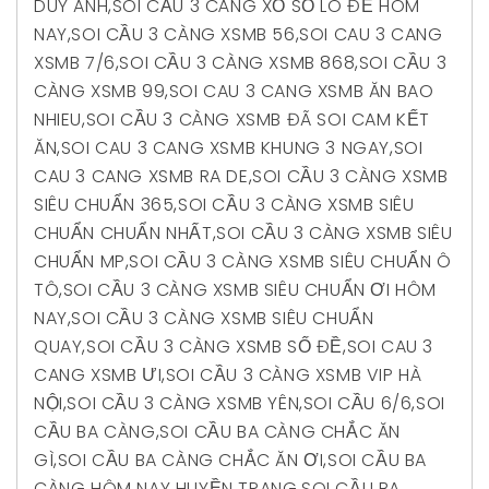
DUY ANH
,
SOI CẦU 3 CÀNG XỔ SỐ LÔ ĐỀ HÔM
NAY
,
SOI CẦU 3 CÀNG XSMB 56
,
SOI CAU 3 CANG
XSMB 7/6
,
SOI CẦU 3 CÀNG XSMB 868
,
SOI CẦU 3
CÀNG XSMB 99
,
SOI CAU 3 CANG XSMB ĂN BAO
NHIEU
,
SOI CẦU 3 CÀNG XSMB ĐÃ SOI CAM KẾT
ĂN
,
SOI CAU 3 CANG XSMB KHUNG 3 NGAY
,
SOI
CAU 3 CANG XSMB RA DE
,
SOI CẦU 3 CÀNG XSMB
SIÊU CHUẨN 365
,
SOI CẦU 3 CÀNG XSMB SIÊU
CHUẨN CHUẨN NHẤT
,
SOI CẦU 3 CÀNG XSMB SIÊU
CHUẨN MP
,
SOI CẦU 3 CÀNG XSMB SIÊU CHUẨN Ô
TÔ
,
SOI CẦU 3 CÀNG XSMB SIÊU CHUẨN ƠI HÔM
NAY
,
SOI CẦU 3 CÀNG XSMB SIÊU CHUẨN
QUAY
,
SOI CẦU 3 CÀNG XSMB SỐ ĐỀ
,
SOI CAU 3
CANG XSMB ƯI
,
SOI CẦU 3 CÀNG XSMB VIP HÀ
NỘI
,
SOI CẦU 3 CÀNG XSMB YÊN
,
SOI CẦU 6/6
,
SOI
CẦU BA CÀNG
,
SOI CẦU BA CÀNG CHẮC ĂN
GÌ
,
SOI CẦU BA CÀNG CHẮC ĂN ƠI
,
SOI CẦU BA
CÀNG HÔM NAY HUYỀN TRANG
,
SOI CẦU BA