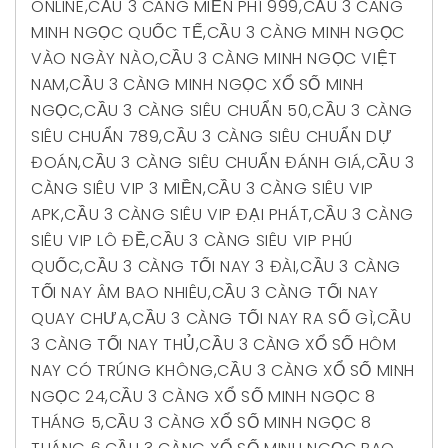
ONLINE
,
CẦU 3 CÀNG MIỄN PHÍ 999
,
CẦU 3 CÀNG
MINH NGỌC QUỐC TẾ
,
CẦU 3 CÀNG MINH NGỌC
VÀO NGÀY NÀO
,
CẦU 3 CÀNG MINH NGỌC VIỆT
NAM
,
CẦU 3 CÀNG MINH NGỌC XỔ SỐ MINH
NGỌC
,
CẦU 3 CÀNG SIÊU CHUẨN 50
,
CẦU 3 CÀNG
SIÊU CHUẨN 789
,
CẦU 3 CÀNG SIÊU CHUẨN DỰ
ĐOÁN
,
CẦU 3 CÀNG SIÊU CHUẨN ĐÁNH GIÁ
,
CẦU 3
CÀNG SIÊU VIP 3 MIỀN
,
CẦU 3 CÀNG SIÊU VIP
APK
,
CẦU 3 CÀNG SIÊU VIP ĐẠI PHÁT
,
CẦU 3 CÀNG
SIÊU VIP LÔ ĐỀ
,
CẦU 3 CÀNG SIÊU VIP PHÚ
QUỐC
,
CẦU 3 CÀNG TỐI NAY 3 ĐÀI
,
CẦU 3 CÀNG
TỐI NAY ÂM BAO NHIÊU
,
CẦU 3 CÀNG TỐI NAY
QUAY CHƯA
,
CẦU 3 CÀNG TỐI NAY RA SỐ GÌ
,
CẦU
3 CÀNG TỐI NAY THỦ
,
CẦU 3 CÀNG XỔ SỐ HÔM
NAY CÓ TRÚNG KHÔNG
,
CẦU 3 CÀNG XỔ SỐ MINH
NGỌC 24
,
CẦU 3 CÀNG XỔ SỐ MINH NGỌC 8
THÁNG 5
,
CẦU 3 CÀNG XỔ SỐ MINH NGỌC 8