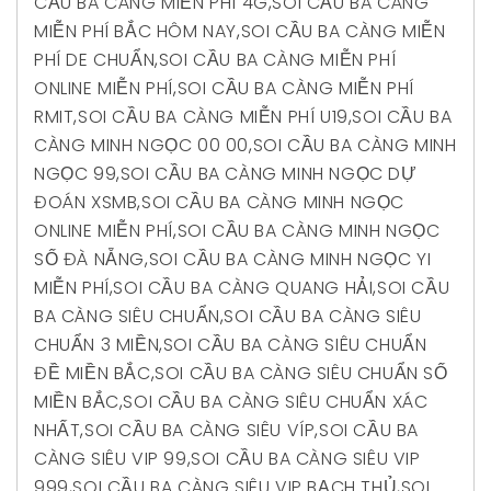
CẦU BA CÀNG MIỄN PHÍ 4G
,
SOI CẦU BA CÀNG
MIỄN PHÍ BẮC HÔM NAY
,
SOI CẦU BA CÀNG MIỄN
PHÍ DE CHUẨN
,
SOI CẦU BA CÀNG MIỄN PHÍ
ONLINE MIỄN PHÍ
,
SOI CẦU BA CÀNG MIỄN PHÍ
RMIT
,
SOI CẦU BA CÀNG MIỄN PHÍ U19
,
SOI CẦU BA
CÀNG MINH NGỌC 00 00
,
SOI CẦU BA CÀNG MINH
NGỌC 99
,
SOI CẦU BA CÀNG MINH NGỌC DỰ
ĐOÁN XSMB
,
SOI CẦU BA CÀNG MINH NGỌC
ONLINE MIỄN PHÍ
,
SOI CẦU BA CÀNG MINH NGỌC
SỐ ĐÀ NẴNG
,
SOI CẦU BA CÀNG MINH NGỌC YI
MIỄN PHÍ
,
SOI CẦU BA CÀNG QUANG HẢI
,
SOI CẦU
BA CÀNG SIÊU CHUẨN
,
SOI CẦU BA CÀNG SIÊU
CHUẨN 3 MIỀN
,
SOI CẦU BA CÀNG SIÊU CHUẨN
ĐỀ MIỀN BẮC
,
SOI CẦU BA CÀNG SIÊU CHUẨN SỐ
MIỀN BẮC
,
SOI CẦU BA CÀNG SIÊU CHUẨN XÁC
NHẤT
,
SOI CẦU BA CÀNG SIÊU VÍP
,
SOI CẦU BA
CÀNG SIÊU VIP 99
,
SOI CẦU BA CÀNG SIÊU VIP
999
,
SOI CẦU BA CÀNG SIÊU VIP BẠCH THỦ
,
SOI