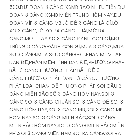
500
,
DỰ ĐOÁN 3 CÀNG XSMB BAO NHIÊU TIỀN
,
DỰ
ĐOÁN 3 CÀNG XSMB MIỀN TRUNG HÔM NAY
,
DỰ
ĐOÁN VÍP 3 CÀNG MB
,
LÔ ĐỀ 3 CÀNG LÀ GÌ
,
LÒ
XO 3 CÀNG
,
LÒ XO BA CÀNG THÁI
,
MỞ BA
CÀNG
,
MƠ THẤY SỐ 3 CÀNG ĐÁNH CON GÌ
,
MƠ
TRÚNG 3 CÀNG ĐÁNH CON GÌ
,
MUA 3 CÀNG
,
MUA
SỐ 3 CÀNG
,
MUA SỐ 3 CÀNG ĐỀ
,
PHẦN MỀM LẬP
DÀN ĐỀ
,
PHẦN MỀM TÍNH DÀN ĐỀ
,
PHƯƠNG PHÁP
BẮT 3 CÀNG
,
PHƯƠNG PHÁP BẮT ĐỀ 3
CÀNG
,
PHƯƠNG PHÁP ĐÁNH 3 CÀNG
,
PHƯƠNG
PHÁP LOẠI CHẠM ĐỀ
,
PHƯƠNG PHÁP SOI CẦU 3
CÀNG MIỀN BẮC
,
SỐ 3 CÀNG HÔM NAY
,
SOI 3
CÀNG
,
SOI 3 CÀNG CHUẨN
,
SOI 3 CÀNG ĐỀ
,
SOI 3
CÀNG HÔM NAY
,
SOI 3 CANG MB
,
SOI 3 CANG MB
HOM NAY
,
SOI 3 CÀNG MIỀN BẮC
,
SOI 3 CÀNG
MIỀN BẮC HÔM NAY
,
SOI 3 CÀNG MIỀN BẮC MIỄN
PHÍ
,
SOI 3 CÀNG MIỀN NAM
,
SOI BA CÀNG
,
SOI BA