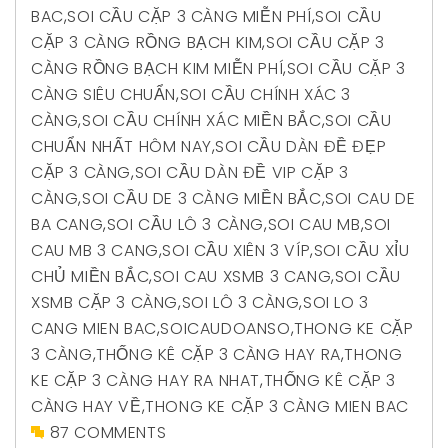
BAC
,
SOI CẦU CẶP 3 CÀNG MIỄN PHÍ
,
SOI CẦU
CẶP 3 CÀNG RỒNG BẠCH KIM
,
SOI CẦU CẶP 3
CÀNG RỒNG BẠCH KIM MIỄN PHÍ
,
SOI CẦU CẶP 3
CÀNG SIÊU CHUẨN
,
SOI CẦU CHÍNH XÁC 3
CÀNG
,
SOI CẦU CHÍNH XÁC MIỀN BẮC
,
SOI CẦU
CHUẨN NHẤT HÔM NAY
,
SOI CẦU DÀN ĐỀ ĐẸP
CẶP 3 CÀNG
,
SOI CẦU DÀN ĐỀ VIP CẶP 3
CÀNG
,
SOI CẦU DE 3 CÀNG MIỀN BẮC
,
SOI CAU DE
BA CANG
,
SOI CẦU LÔ 3 CÀNG
,
SOI CAU MB
,
SOI
CAU MB 3 CANG
,
SOI CẦU XIÊN 3 VÍP
,
SOI CẦU XỈU
CHỦ MIỀN BẮC
,
SOI CAU XSMB 3 CANG
,
SOI CẦU
XSMB CẶP 3 CÀNG
,
SOI LÔ 3 CÀNG
,
SOI LO 3
CANG MIEN BAC
,
SOICAUDOANSO
,
THONG KE CẶP
3 CÀNG
,
THỐNG KÊ CẶP 3 CÀNG HAY RA
,
THONG
KE CẶP 3 CÀNG HAY RA NHAT
,
THỐNG KÊ CẶP 3
CÀNG HAY VỀ
,
THONG KE CẶP 3 CÀNG MIEN BAC
87 COMMENTS