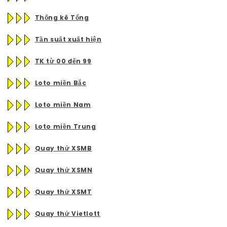
Thống kê Tổng
Tần suất xuất hiện
TK từ 00 đến 99
Loto miền Bắc
Loto miền Nam
Loto miền Trung
Quay thử XSMB
Quay thử XSMN
Quay thử XSMT
Quay thử Vietlott