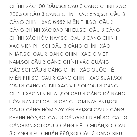
CHÍNH XÁC 100 ĐẦU
,
SOI CAU 3 CANG CHINH XAC
200
,
SOI CẦU 3 CÀNG CHÍNH XÁC 555
,
SOI CẦU 3
CÀNG CHINH XAC 6666 MIỄN PHÍ
,
SOI CẦU 3
CÀNG CHÍNH XÁC BAO NHIÊU
,
SOI CẦU 3 CÀNG
CHÍNH XÁC HÔM NAY
,
SOI CAU 3 CANG CHINH
XAC MIEN PHI
,
SOI CẦU 3 CÀNG CHÍNH XÁC
NHẤT
,
SOI CAU 3 CANG CHINH XAC O VIET
NAM
,
SOI CẦU 3 CÀNG CHÍNH XÁC QUẢNG
CÁO
,
SOI CẦU 3 CÀNG CHÍNH XÁC QUỐC TẾ
MIỄN PHÍ
,
SOI CAU 3 CANG CHINH XAC SUAT
,
SOI
CẦU 3 CANG CHINH XAC VIP
,
SOI CAU 3 CANG
CHINH XAC YEN NHAT
,
SOI CẦU 3 CÀNG ĐÀ NẴNG
HÔM NAY
,
SOI CAU 3 CANG HOM NAY ANH
,
SOI
CẦU 3 CÀNG HÔM NAY YÊN BÁI
,
SOI CẦU 3 CÀNG
KHÁNH HÒA
,
SOI CẦU 3 CÀNG MIỄN PHÍ
,
SOI CẦU 3
CÀNG MN
,
SOI CẦU 3 CÀNG SIÊU CHUẨN
,
SOI CẦU
3 CÀNG SIÊU CHUẨN 999
,
SOI CẦU 3 CÀNG SIÊU