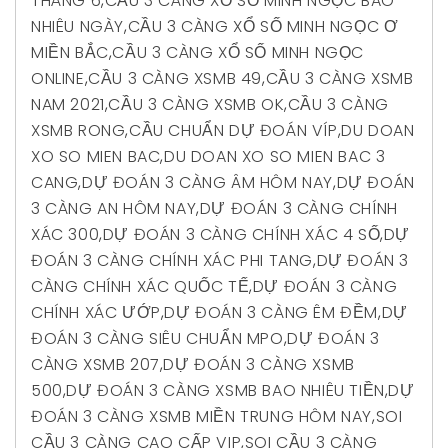
THÁNG 6
,
CẦU 3 CÀNG XỔ SỐ MINH NGỌC BAO
NHIÊU NGÀY
,
CẦU 3 CÀNG XỔ SỐ MINH NGỌC Ơ
MIỀN BẮC
,
CẦU 3 CÀNG XỔ SỐ MINH NGỌC
ONLINE
,
CẦU 3 CÀNG XSMB 49
,
CẦU 3 CÀNG XSMB
NAM 2021
,
CẦU 3 CÀNG XSMB OK
,
CẦU 3 CÀNG
XSMB RONG
,
CẦU CHUẨN DỰ ĐOÁN VÍP
,
DU DOAN
XO SO MIEN BAC
,
DU DOAN XO SO MIEN BAC 3
CANG
,
DỰ ĐOÁN 3 CÀNG ÂM HÔM NAY
,
DỰ ĐOÁN
3 CÀNG AN HÔM NAY
,
DỰ ĐOÁN 3 CÀNG CHÍNH
XÁC 300
,
DỰ ĐOÁN 3 CÀNG CHÍNH XÁC 4 SỐ
,
DỰ
ĐOÁN 3 CÀNG CHÍNH XÁC PHI TANG
,
DỰ ĐOÁN 3
CÀNG CHÍNH XÁC QUỐC TẾ
,
DỰ ĐOÁN 3 CÀNG
CHÍNH XÁC ƯỚP
,
DỰ ĐOÁN 3 CÀNG ÊM ĐỀM
,
DỰ
ĐOÁN 3 CÀNG SIÊU CHUẨN MPO
,
DỰ ĐOÁN 3
CÀNG XSMB 207
,
DỰ ĐOÁN 3 CÀNG XSMB
500
,
DỰ ĐOÁN 3 CÀNG XSMB BAO NHIÊU TIỀN
,
DỰ
ĐOÁN 3 CÀNG XSMB MIỀN TRUNG HÔM NAY
,
SOI
CẦU 3 CÀNG CAO CẤP VIP
,
SOI CẦU 3 CÀNG