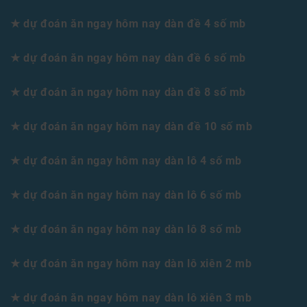
★ dự đoán ăn ngay hôm nay dàn đề 4 số mb
★ dự đoán ăn ngay hôm nay dàn đề 6 số mb
★ dự đoán ăn ngay hôm nay dàn đề 8 số mb
★ dự đoán ăn ngay hôm nay dàn đề 10 số mb
★ dự đoán ăn ngay hôm nay dàn lô 4 số mb
★ dự đoán ăn ngay hôm nay dàn lô 6 số mb
★ dự đoán ăn ngay hôm nay dàn lô 8 số mb
★ dự đoán ăn ngay hôm nay dàn lô xiên 2 mb
★ dự đoán ăn ngay hôm nay dàn lô xiên 3 mb