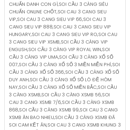
CHUẨN DANH CON GÌ
,
SOI CẦU 3 CÀNG SIÊU
CHUẨN ONLINE CHỐT
,
SOI CAU 3 CANG SIEU
VIP
,
SOI CAU 3 CANG SIEU VIP 66
,
SOI CAU 3
CANG SIEU VIP 888
,
SOI CAU 3 CANG SIEU VIP
HUNGARY
,
SOI CAU 3 CANG SIEU VIP RO
,
SOI CAU
3 CANG SIEU VIP XSMB
,
SOI CẦU 3 CÀNG VIP
ENGLISH
,
SOI CẦU 3 CÀNG VIP ROYAL WIN
,
SOI
CẦU 3 CÀNG VIP UMA
,
SOI CẦU 3 CÀNG XỔ SỐ
007
,
SOI CẦU 3 CÀNG XỔ SỐ 3 MIỀN MIỄN PHÍ
,
SOI
CẦU 3 CÀNG XỔ SỐ 366
,
SOI CẦU 3 CÀNG XỔ SỐ
DUY ANH
,
SOI CẦU 3 CÀNG XỔ SỐ LÔ ĐỀ HÔM
NAY
,
SOI CẦU 3 CÀNG XỔ SỐ MIỀN BẮC
,
SOI CẦU
3 CÀNG XSMB
,
SOI CẦU 3 CÀNG XSMB 56
,
SOI
CAU 3 CANG XSMB 7/6
,
SOI CẦU 3 CÀNG XSMB
868
,
SOI CẦU 3 CÀNG XSMB 99
,
SOI CAU 3 CANG
XSMB ĂN BAO NHIEU
,
SOI CẦU 3 CÀNG XSMB ĐÃ
SOI CAM KẾT ĂN
,
SOI CAU 3 CANG XSMB KHUNG 3