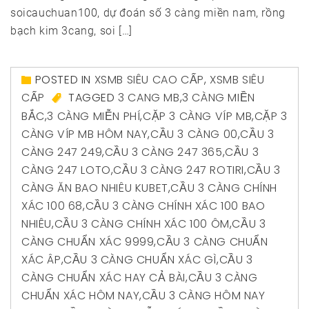
soicauchuan100, dự đoán số 3 càng miền nam, rồng
bạch kim 3cang, soi […]
POSTED IN
XSMB SIÊU CAO CẤP
,
XSMB SIÊU
CẤP
TAGGED
3 CANG MB
,
3 CÀNG MIỀN
BẮC
,
3 CÀNG MIỄN PHÍ
,
CẶP 3 CÀNG VÍP MB
,
CẶP 3
CÀNG VÍP MB HÔM NAY
,
CẦU 3 CÀNG 00
,
CẦU 3
CÀNG 247 249
,
CẦU 3 CÀNG 247 365
,
CẦU 3
CÀNG 247 LOTO
,
CẦU 3 CÀNG 247 ROTIRI
,
CẦU 3
CÀNG ĂN BAO NHIÊU KUBET
,
CẦU 3 CÀNG CHÍNH
XÁC 100 68
,
CẦU 3 CÀNG CHÍNH XÁC 100 BAO
NHIÊU
,
CẦU 3 CÀNG CHÍNH XÁC 100 ÔM
,
CẦU 3
CÀNG CHUẨN XÁC 9999
,
CẦU 3 CÀNG CHUẨN
XÁC ÂP
,
CẦU 3 CÀNG CHUẨN XÁC GÌ
,
CẦU 3
CÀNG CHUẨN XÁC HAY CẢ BÀI
,
CẦU 3 CÀNG
CHUẨN XÁC HÔM NAY
,
CẦU 3 CÀNG HÔM NAY