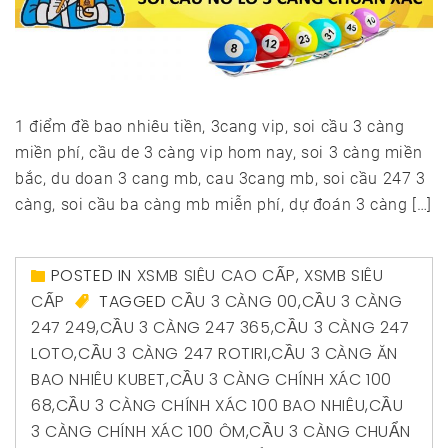
1 điểm đề bao nhiêu tiền, 3cang vip, soi cầu 3 càng
miền phí, cầu de 3 càng vip hom nay, soi 3 càng miền
bắc, du doan 3 cang mb, cau 3cang mb, soi cầu 247 3
càng, soi cầu ba càng mb miễn phí, dự đoán 3 càng […]
POSTED IN
XSMB SIÊU CAO CẤP
,
XSMB SIÊU
CẤP
TAGGED
CẦU 3 CÀNG 00
,
CẦU 3 CÀNG
247 249
,
CẦU 3 CÀNG 247 365
,
CẦU 3 CÀNG 247
LOTO
,
CẦU 3 CÀNG 247 ROTIRI
,
CẦU 3 CÀNG ĂN
BAO NHIÊU KUBET
,
CẦU 3 CÀNG CHÍNH XÁC 100
68
,
CẦU 3 CÀNG CHÍNH XÁC 100 BAO NHIÊU
,
CẦU
3 CÀNG CHÍNH XÁC 100 ÔM
,
CẦU 3 CÀNG CHUẨN