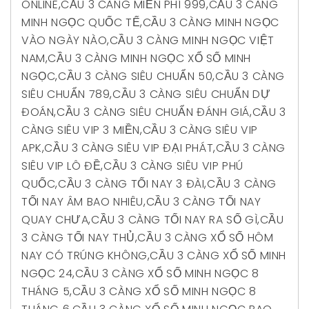
ONLINE
,
CẦU 3 CÀNG MIỄN PHÍ 999
,
CẦU 3 CÀNG
MINH NGỌC QUỐC TẾ
,
CẦU 3 CÀNG MINH NGỌC
VÀO NGÀY NÀO
,
CẦU 3 CÀNG MINH NGỌC VIỆT
NAM
,
CẦU 3 CÀNG MINH NGỌC XỔ SỐ MINH
NGỌC
,
CẦU 3 CÀNG SIÊU CHUẨN 50
,
CẦU 3 CÀNG
SIÊU CHUẨN 789
,
CẦU 3 CÀNG SIÊU CHUẨN DỰ
ĐOÁN
,
CẦU 3 CÀNG SIÊU CHUẨN ĐÁNH GIÁ
,
CẦU 3
CÀNG SIÊU VIP 3 MIỀN
,
CẦU 3 CÀNG SIÊU VIP
APK
,
CẦU 3 CÀNG SIÊU VIP ĐẠI PHÁT
,
CẦU 3 CÀNG
SIÊU VIP LÔ ĐỀ
,
CẦU 3 CÀNG SIÊU VIP PHÚ
QUỐC
,
CẦU 3 CÀNG TỐI NAY 3 ĐÀI
,
CẦU 3 CÀNG
TỐI NAY ÂM BAO NHIÊU
,
CẦU 3 CÀNG TỐI NAY
QUAY CHƯA
,
CẦU 3 CÀNG TỐI NAY RA SỐ GÌ
,
CẦU
3 CÀNG TỐI NAY THỦ
,
CẦU 3 CÀNG XỔ SỐ HÔM
NAY CÓ TRÚNG KHÔNG
,
CẦU 3 CÀNG XỔ SỐ MINH
NGỌC 24
,
CẦU 3 CÀNG XỔ SỐ MINH NGỌC 8
THÁNG 5
,
CẦU 3 CÀNG XỔ SỐ MINH NGỌC 8