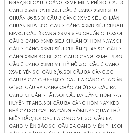
NGAY
,
SOI CẦU 3 CÀNG XSMB MIỄN PHÍ
,
SOI CAU 3
CANG XSMB RA DE
,
SOI CẦU 3 CÀNG XSMB SIÊU
CHUẨN 365
,
SOI CẦU 3 CÀNG XSMB SIÊU CHUẨN
CHUẨN NHẤT
,
SOI CẦU 3 CÀNG XSMB SIÊU CHUẨN
MP
,
SOI CẦU 3 CÀNG XSMB SIÊU CHUẨN Ô TÔ
,
SOI
CẦU 3 CÀNG XSMB SIÊU CHUẨN ƠI HÔM NAY
,
SOI
CẦU 3 CÀNG XSMB SIÊU CHUẨN QUAY
,
SOI CẦU 3
CÀNG XSMB SỐ ĐỀ
,
SOI CAU 3 CANG XSMB ƯI
,
SOI
CẦU 3 CÀNG XSMB VIP HÀ NỘI
,
SOI CẦU 3 CÀNG
XSMB YÊN
,
SOI CẦU 6/6
,
SOI CẦU BA CÀNG
,
SOI
CAU BA CANG 6666
,
SOI CẦU BA CÀNG CHẮC ĂN
GÌ
,
SOI CẦU BA CÀNG CHẮC ĂN ƠI
,
SOI CẦU BA
CÀNG CHUẨN NHẤT
,
SOI CẦU BA CÀNG HÔM NAY
HUYỀN TRANG
,
SOI CẦU BA CÀNG HÔM NAY KÈO
NHÀ CÁI
,
SOI CẦU BA CÀNG HÔM NAY QUAY THỬ
MIỀN BẮC
,
SOI CAU BA CANG MB
,
SOI CẦU BA
CÀNG MIỀN BẮC
,
SOI CẦU BA CÀNG MIỄN PHÍ
,
SOI