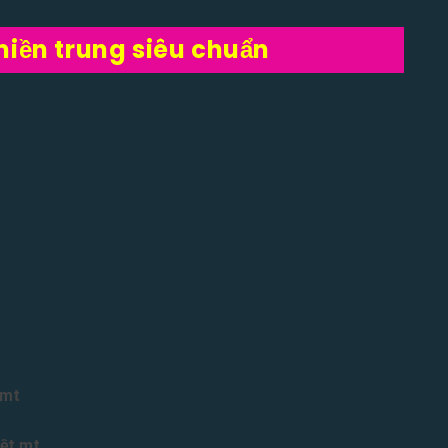
miền trung siêu chuẩn
 mt
ệt mt