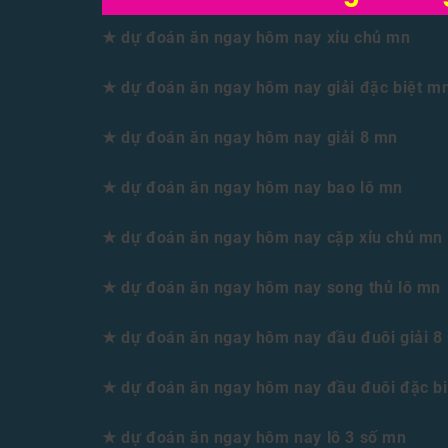
★ dự đoán ăn ngay hôm nay xỉu chủ mn
★ dự đoán ăn ngay hôm nay giải đặc biệt m
★ dự đoán ăn ngay hôm nay giải 8 mn
★ dự đoán ăn ngay hôm nay bao lô mn
★ dự đoán ăn ngay hôm nay cặp xỉu chủ mn
★ dự đoán ăn ngay hôm nay song thủ lô mn
★ dự đoán ăn ngay hôm nay đầu đuôi giải 8
★ dự đoán ăn ngay hôm nay đầu đuôi đặc b
★ dự đoán ăn ngay hôm nay lô 3 số mn