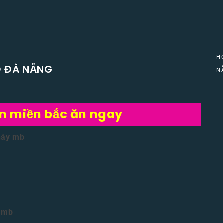
H
Ố ĐÀ NẴNG
N
án miền bắc ăn ngay
háy mb
p mb