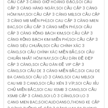
CẦU CẶP 3 CÀNG GIỜ HOÀNG ĐẠO
,
SOI CẦU
CẶP 3 CÀNG HÀNG NGÀY
,
SOI CẦU CẶP 3 CÀNG
HÔM NAY
,
SOI CẦU CẶP 3 CÀNG MB
,
SOI CẦU CẶP
3 CÀNG MB MIỄN PHÍ
,
SOI CAU CẶP 3 CÀNG MIEN
BAC
,
SOI CẦU CẶP 3 CÀNG MIỄN PHÍ
,
SOI CẦU
CẶP 3 CÀNG RỒNG BẠCH KIM
,
SOI CẦU CẶP 3
CÀNG RỒNG BẠCH KIM MIỄN PHÍ
,
SOI CẦU CẶP 3
CÀNG SIÊU CHUẨN
,
SOI CẦU CHÍNH XÁC 3
CÀNG
,
SOI CẦU CHÍNH XÁC MIỀN BẮC
,
SOI CẦU
CHUẨN NHẤT HÔM NAY
,
SOI CẦU DÀN ĐỀ ĐẸP
CẶP 3 CÀNG
,
SOI CẦU DÀN ĐỀ VIP CẶP 3
CÀNG
,
SOI CẦU DE 3 CÀNG MIỀN BẮC
,
SOI CAU DE
BA CANG
,
SOI CẦU LÔ 3 CÀNG
,
SOI CAU MB
,
SOI
CAU MB 3 CANG
,
SOI CẦU XIÊN 3 VÍP
,
SOI CẦU XỈU
CHỦ MIỀN BẮC
,
SOI CAU XSMB 3 CANG
,
SOI CẦU
XSMB CẶP 3 CÀNG
,
SOI LÔ 3 CÀNG
,
SOI LO 3
CANG MIEN BAC
,
SOICAUDOANSO
,
THONG KE CẶP