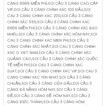
CÀNG 6666 MIỄN PHÍ
,
SOI CẦU 3 CÀNG CAO CẤP
VIP
,
SOI CẦU 3 CÀNG CHÍNH XÁC 100 ĐẦU
,
SOI
CAU 3 CANG CHINH XAC 200
,
SOI CẦU 3 CÀNG
CHÍNH XÁC 555
,
SOI CẦU 3 CÀNG CHINH XAC
6666 MIỄN PHÍ
,
SOI CẦU 3 CÀNG CHÍNH XÁC BAO
NHIÊU
,
SOI CẦU 3 CÀNG CHÍNH XÁC HÔM NAY
,
SOI
CAU 3 CANG CHINH XAC MIEN PHI
,
SOI CẦU 3
CÀNG CHÍNH XÁC NHẤT
,
SOI CAU 3 CANG CHINH
XAC O VIET NAM
,
SOI CẦU 3 CÀNG CHÍNH XÁC
QUẢNG CÁO
,
SOI CẦU 3 CÀNG CHÍNH XÁC QUỐC
TẾ MIỄN PHÍ
,
SOI CAU 3 CANG CHINH XAC
SUAT
,
SOI CẦU 3 CANG CHINH XAC VIP
,
SOI CAU 3
CANG CHINH XAC YEN NHAT
,
SOI CẦU 3 CÀNG
CHUẨN
,
SOI CẦU 3 CÀNG CỦA GẤU
,
SOI CẦU 3
CÀNG ĐÀ NẴNG HÔM NAY
,
SOI CẦU 3 CÀNG
ĐỀ
,
SOI CẦU 3 CÀNG ĐỀ HÔM NAY
,
SOI CẦU 3
CÀNG ĐỨC THÀNH
,
SOI CẦU 3 CÀNG HÔM