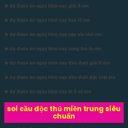
★ dự đoán ăn ngay hôm nay giải 8 mn
★ dự đoán ăn ngay hôm nay bao lô mn
★ dự đoán ăn ngay hôm nay cặp xỉu chủ mn
★ dự đoán ăn ngay hôm nay song thủ lô mn
★ dự đoán ăn ngay hôm nay đầu đuôi giải 8 mn
★ dự đoán ăn ngay hôm nay đầu đuôi đặc biệt mn
★ dự đoán ăn ngay hôm nay lô 3 số mn
soi cầu độc thủ miền trung siêu
chuẩn