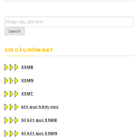
Search
SOI CẦU HÔM NAY
XSMB
XSMN
XSMT
kết quả hôm nay
Sổ kết quả XSMB
Sổ kết quả XSMN