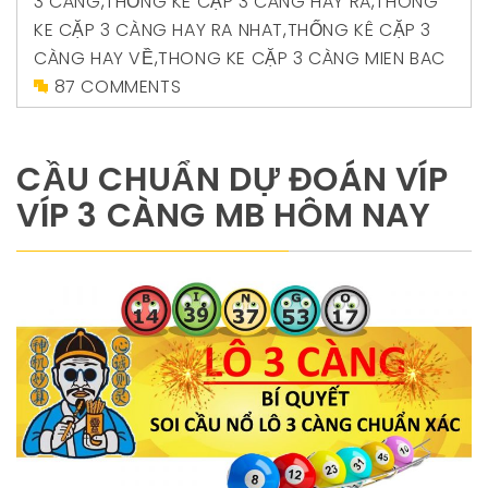
3 CÀNG
,
THỐNG KÊ CẶP 3 CÀNG HAY RA
,
THONG
KE CẶP 3 CÀNG HAY RA NHAT
,
THỐNG KÊ CẶP 3
CÀNG HAY VỀ
,
THONG KE CẶP 3 CÀNG MIEN BAC
87 COMMENTS
CẦU CHUẨN DỰ ĐOÁN VÍP
VÍP 3 CÀNG MB HÔM NAY