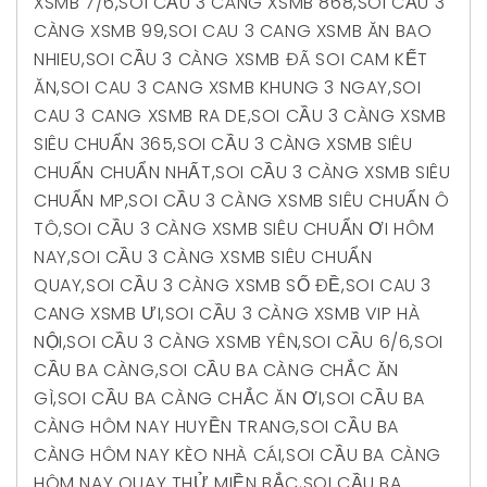
XSMB 7/6
,
SOI CẦU 3 CÀNG XSMB 868
,
SOI CẦU 3
CÀNG XSMB 99
,
SOI CAU 3 CANG XSMB ĂN BAO
NHIEU
,
SOI CẦU 3 CÀNG XSMB ĐÃ SOI CAM KẾT
ĂN
,
SOI CAU 3 CANG XSMB KHUNG 3 NGAY
,
SOI
CAU 3 CANG XSMB RA DE
,
SOI CẦU 3 CÀNG XSMB
SIÊU CHUẨN 365
,
SOI CẦU 3 CÀNG XSMB SIÊU
CHUẨN CHUẨN NHẤT
,
SOI CẦU 3 CÀNG XSMB SIÊU
CHUẨN MP
,
SOI CẦU 3 CÀNG XSMB SIÊU CHUẨN Ô
TÔ
,
SOI CẦU 3 CÀNG XSMB SIÊU CHUẨN ƠI HÔM
NAY
,
SOI CẦU 3 CÀNG XSMB SIÊU CHUẨN
QUAY
,
SOI CẦU 3 CÀNG XSMB SỐ ĐỀ
,
SOI CAU 3
CANG XSMB ƯI
,
SOI CẦU 3 CÀNG XSMB VIP HÀ
NỘI
,
SOI CẦU 3 CÀNG XSMB YÊN
,
SOI CẦU 6/6
,
SOI
CẦU BA CÀNG
,
SOI CẦU BA CÀNG CHẮC ĂN
GÌ
,
SOI CẦU BA CÀNG CHẮC ĂN ƠI
,
SOI CẦU BA
CÀNG HÔM NAY HUYỀN TRANG
,
SOI CẦU BA
CÀNG HÔM NAY KÈO NHÀ CÁI
,
SOI CẦU BA CÀNG
HÔM NAY QUAY THỬ MIỀN BẮC
,
SOI CẦU BA