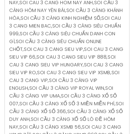
NAY
,
SOI CAU 3 CANG HOM NAY ANH
,
SOI CẦU 3
CÀNG HÔM NAY YÊN BÁI
,
SOI CẦU 3 CÀNG KHÁNH
HÒA
,
SOI CẦU 3 CÀNG KINH NGHIỆM SỐ
,
SOI CAU
3 CANG MIEN BAC
,
SOI CẦU 3 CÀNG SIÊU CHUẨN
999
,
SOI CẦU 3 CÀNG SIÊU CHUẨN DANH CON
GÌ
,
SOI CẦU 3 CÀNG SIÊU CHUẨN ONLINE
CHỐT
,
SOI CAU 3 CANG SIEU VIP
,
SOI CAU 3 CANG
SIEU VIP 66
,
SOI CAU 3 CANG SIEU VIP 888
,
SOI
CAU 3 CANG SIEU VIP HUNGARY
,
SOI CAU 3 CANG
SIEU VIP RO
,
SOI CAU 3 CANG SIEU VIP XSMB
,
SOI
CAU 3 CANG VIP
,
SOI CẦU 3 CÀNG VIP
ENGLISH
,
SOI CẦU 3 CÀNG VIP ROYAL WIN
,
SOI
CẦU 3 CÀNG VIP UMA
,
SOI CẦU 3 CÀNG XỔ SỐ
007
,
SOI CẦU 3 CÀNG XỔ SỐ 3 MIỀN MIỄN PHÍ
,
SOI
CẦU 3 CÀNG XỔ SỐ 366
,
SOI CẦU 3 CÀNG XỔ SỐ
DUY ANH
,
SOI CẦU 3 CÀNG XỔ SỐ LÔ ĐỀ HÔM
NAY
,
SOI CẦU 3 CÀNG XSMB 56
,
SOI CAU 3 CANG