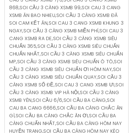
868
,
SOI CẦU 3 CÀNG XSMB 99
,
SOI CAU 3 CANG
XSMB ĂN BAO NHIEU
,
SOI CẦU 3 CÀNG XSMB ĐÃ
SOI CAM KẾT ĂN
,
SOI CAU 3 CANG XSMB KHUNG 3
NGAY
,
SOI CẦU 3 CÀNG XSMB MIỄN PHÍ
,
SOI CAU 3
CANG XSMB RA DE
,
SOI CẦU 3 CÀNG XSMB SIÊU
CHUẨN 365
,
SOI CẦU 3 CÀNG XSMB SIÊU CHUẨN
CHUẨN NHẤT
,
SOI CẦU 3 CÀNG XSMB SIÊU CHUẨN
MP
,
SOI CẦU 3 CÀNG XSMB SIÊU CHUẨN Ô TÔ
,
SOI
CẦU 3 CÀNG XSMB SIÊU CHUẨN ƠI HÔM NAY
,
SOI
CẦU 3 CÀNG XSMB SIÊU CHUẨN QUAY
,
SOI CẦU 3
CÀNG XSMB SỐ ĐỀ
,
SOI CAU 3 CANG XSMB ƯI
,
SOI
CẦU 3 CÀNG XSMB VIP HÀ NỘI
,
SOI CẦU 3 CÀNG
XSMB YÊN
,
SOI CẦU 6/6
,
SOI CẦU BA CÀNG
,
SOI
CAU BA CANG 6666
,
SOI CẦU BA CÀNG CHẮC ĂN
GÌ
,
SOI CẦU BA CÀNG CHẮC ĂN ƠI
,
SOI CẦU BA
CÀNG CHUẨN NHẤT
,
SOI CẦU BA CÀNG HÔM NAY
HUYỀN TRANG
,
SOI CẦU BA CÀNG HÔM NAY KÈO