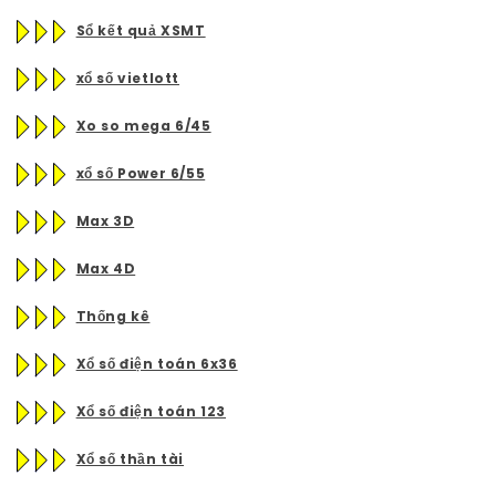
Sổ kết quả XSMT
xổ số vietlott
Xo so mega 6/45
xổ số Power 6/55
Max 3D
Max 4D
Thống kê
Xổ số điện toán 6x36
Xổ số điện toán 123
Xổ số thần tài