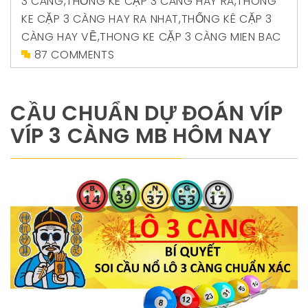
3 CÀNG
,
THỐNG KÊ CẶP 3 CÀNG HAY RA
,
THONG
KE CẶP 3 CÀNG HAY RA NHAT
,
THỐNG KÊ CẶP 3
CÀNG HAY VỀ
,
THONG KE CẶP 3 CÀNG MIEN BAC
87 COMMENTS
CẦU CHUẨN DỰ ĐOÁN VÍP
VÍP 3 CÀNG MB HÔM NAY