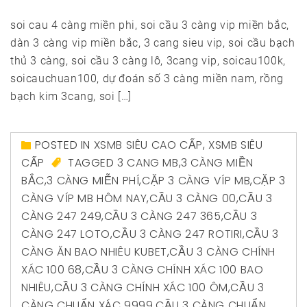
soi cau 4 càng miền phi, soi cầu 3 càng vip miền bắc,
dàn 3 càng vip miền bắc, 3 cang sieu vip, soi cầu bạch
thủ 3 càng, soi cầu 3 càng lô, 3cang vip, soicau100k,
soicauchuan100, dự đoán số 3 càng miền nam, rồng
bạch kim 3cang, soi […]
POSTED IN
XSMB SIÊU CAO CẤP
,
XSMB SIÊU
CẤP
TAGGED
3 CANG MB
,
3 CÀNG MIỀN
BẮC
,
3 CÀNG MIỄN PHÍ
,
CẶP 3 CÀNG VÍP MB
,
CẶP 3
CÀNG VÍP MB HÔM NAY
,
CẦU 3 CÀNG 00
,
CẦU 3
CÀNG 247 249
,
CẦU 3 CÀNG 247 365
,
CẦU 3
CÀNG 247 LOTO
,
CẦU 3 CÀNG 247 ROTIRI
,
CẦU 3
CÀNG ĂN BAO NHIÊU KUBET
,
CẦU 3 CÀNG CHÍNH
XÁC 100 68
,
CẦU 3 CÀNG CHÍNH XÁC 100 BAO
NHIÊU
,
CẦU 3 CÀNG CHÍNH XÁC 100 ÔM
,
CẦU 3
CÀNG CHUẨN XÁC 9999
,
CẦU 3 CÀNG CHUẨN