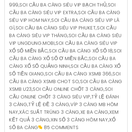
999
,
SOI CẦU BA CÀNG SIÊU VIP BẠCH THỦ
,
SOI
CẦU BA CÀNG SIÊU VIP EXTRA
,
SOI CẦU BA CÀNG
SIÊU VIP HOM NAY
,
SOI CẦU BA CÀNG SIÊU VIP LÀ
GÌ
,
SOI CẦU BA CÀNG SIÊU VIP PHUKET
,
SOI CẦU
BA CÀNG SIÊU VIP THÁNG
,
SOI CẦU BA CÀNG SIÊU
VIP UNGDUNG.MOBI
,
SOI CẦU BA CÀNG SIÊU VIP
XỔ SỐ MIỀN BẮC
,
SOI CẦU BA CÀNG XỔ SỐ 18
,
SOI
CẦU BA CÀNG XỔ SỐ Ơ MIỀN BẮC
,
SOI CẦU BA
CÀNG XỔ SỐ QUẢNG NINH
,
SOI CẦU BA CÀNG XỔ
SỐ TIỀN GIANG
,
SOI CẦU BA CÀNG XSMB 366
,
SOI
CẦU BA CÀNG XSMB CHOT SO
,
SOI CẦU BA CÀNG
XSMB U23
,
SOI CẦU ONLINE CHỐT 3 CÀNG
,
SOI
CẦU ONLINE CHỐT 3 CÀNG SIÊU VIP
,
TỶ LỆ ĐÁNH
3 CÀNG
,
TỶ LỆ ĐỀ 3 CÀNG
,
VÍP 3 CÀNG MB HÔM
NAY
,
XÁC SUẤT TRÚNG 3 CÀNG
,
XE BA CÀNG
,
XEM
KẾT QUẢ 3 CÀNG
,
XIN SỐ 3 CÀNG HÔM NAY
,
XỔ
SỐ BA CÀNG
85 COMMENTS