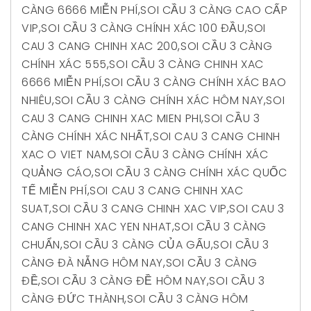
CÀNG 6666 MIỄN PHÍ
,
SOI CẦU 3 CÀNG CAO CẤP
VIP
,
SOI CẦU 3 CÀNG CHÍNH XÁC 100 ĐẦU
,
SOI
CAU 3 CANG CHINH XAC 200
,
SOI CẦU 3 CÀNG
CHÍNH XÁC 555
,
SOI CẦU 3 CÀNG CHINH XAC
6666 MIỄN PHÍ
,
SOI CẦU 3 CÀNG CHÍNH XÁC BAO
NHIÊU
,
SOI CẦU 3 CÀNG CHÍNH XÁC HÔM NAY
,
SOI
CAU 3 CANG CHINH XAC MIEN PHI
,
SOI CẦU 3
CÀNG CHÍNH XÁC NHẤT
,
SOI CAU 3 CANG CHINH
XAC O VIET NAM
,
SOI CẦU 3 CÀNG CHÍNH XÁC
QUẢNG CÁO
,
SOI CẦU 3 CÀNG CHÍNH XÁC QUỐC
TẾ MIỄN PHÍ
,
SOI CAU 3 CANG CHINH XAC
SUAT
,
SOI CẦU 3 CANG CHINH XAC VIP
,
SOI CAU 3
CANG CHINH XAC YEN NHAT
,
SOI CẦU 3 CÀNG
CHUẨN
,
SOI CẦU 3 CÀNG CỦA GẤU
,
SOI CẦU 3
CÀNG ĐÀ NẴNG HÔM NAY
,
SOI CẦU 3 CÀNG
ĐỀ
,
SOI CẦU 3 CÀNG ĐỀ HÔM NAY
,
SOI CẦU 3
CÀNG ĐỨC THÀNH
,
SOI CẦU 3 CÀNG HÔM