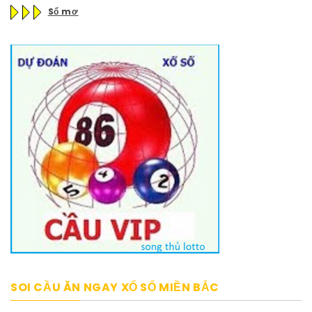
Sổ mơ
SOI CẦU ĂN NGAY XỔ SỐ MIỀN BẮC