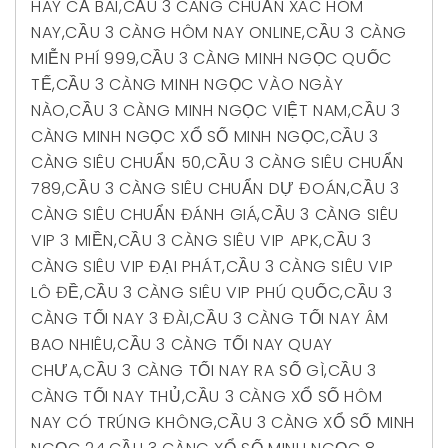
HAY CẢ BÀI
,
CẦU 3 CÀNG CHUẨN XÁC HÔM
NAY
,
CẦU 3 CÀNG HÔM NAY ONLINE
,
CẦU 3 CÀNG
MIỄN PHÍ 999
,
CẦU 3 CÀNG MINH NGỌC QUỐC
TẾ
,
CẦU 3 CÀNG MINH NGỌC VÀO NGÀY
NÀO
,
CẦU 3 CÀNG MINH NGỌC VIỆT NAM
,
CẦU 3
CÀNG MINH NGỌC XỔ SỐ MINH NGỌC
,
CẦU 3
CÀNG SIÊU CHUẨN 50
,
CẦU 3 CÀNG SIÊU CHUẨN
789
,
CẦU 3 CÀNG SIÊU CHUẨN DỰ ĐOÁN
,
CẦU 3
CÀNG SIÊU CHUẨN ĐÁNH GIÁ
,
CẦU 3 CÀNG SIÊU
VIP 3 MIỀN
,
CẦU 3 CÀNG SIÊU VIP APK
,
CẦU 3
CÀNG SIÊU VIP ĐẠI PHÁT
,
CẦU 3 CÀNG SIÊU VIP
LÔ ĐỀ
,
CẦU 3 CÀNG SIÊU VIP PHÚ QUỐC
,
CẦU 3
CÀNG TỐI NAY 3 ĐÀI
,
CẦU 3 CÀNG TỐI NAY ÂM
BAO NHIÊU
,
CẦU 3 CÀNG TỐI NAY QUAY
CHƯA
,
CẦU 3 CÀNG TỐI NAY RA SỐ GÌ
,
CẦU 3
CÀNG TỐI NAY THỦ
,
CẦU 3 CÀNG XỔ SỐ HÔM
NAY CÓ TRÚNG KHÔNG
,
CẦU 3 CÀNG XỔ SỐ MINH