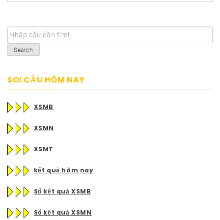
Search
SOI CẦU HÔM NAY
XSMB
XSMN
XSMT
kết quả hôm nay
Sổ kết quả XSMB
Sổ kết quả XSMN