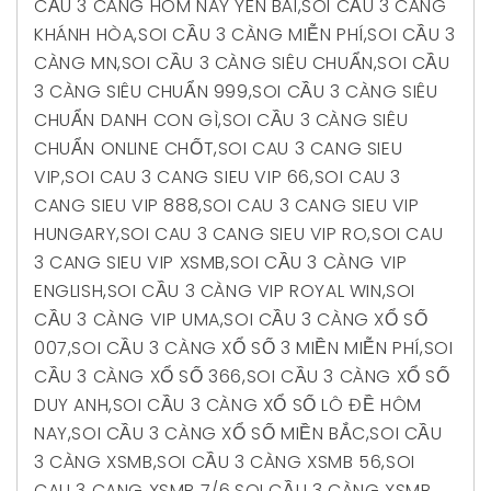
CẦU 3 CÀNG HÔM NAY YÊN BÁI
,
SOI CẦU 3 CÀNG
KHÁNH HÒA
,
SOI CẦU 3 CÀNG MIỄN PHÍ
,
SOI CẦU 3
CÀNG MN
,
SOI CẦU 3 CÀNG SIÊU CHUẨN
,
SOI CẦU
3 CÀNG SIÊU CHUẨN 999
,
SOI CẦU 3 CÀNG SIÊU
CHUẨN DANH CON GÌ
,
SOI CẦU 3 CÀNG SIÊU
CHUẨN ONLINE CHỐT
,
SOI CAU 3 CANG SIEU
VIP
,
SOI CAU 3 CANG SIEU VIP 66
,
SOI CAU 3
CANG SIEU VIP 888
,
SOI CAU 3 CANG SIEU VIP
HUNGARY
,
SOI CAU 3 CANG SIEU VIP RO
,
SOI CAU
3 CANG SIEU VIP XSMB
,
SOI CẦU 3 CÀNG VIP
ENGLISH
,
SOI CẦU 3 CÀNG VIP ROYAL WIN
,
SOI
CẦU 3 CÀNG VIP UMA
,
SOI CẦU 3 CÀNG XỔ SỐ
007
,
SOI CẦU 3 CÀNG XỔ SỐ 3 MIỀN MIỄN PHÍ
,
SOI
CẦU 3 CÀNG XỔ SỐ 366
,
SOI CẦU 3 CÀNG XỔ SỐ
DUY ANH
,
SOI CẦU 3 CÀNG XỔ SỐ LÔ ĐỀ HÔM
NAY
,
SOI CẦU 3 CÀNG XỔ SỐ MIỀN BẮC
,
SOI CẦU
3 CÀNG XSMB
,
SOI CẦU 3 CÀNG XSMB 56
,
SOI
CAU 3 CANG XSMB 7/6
,
SOI CẦU 3 CÀNG XSMB