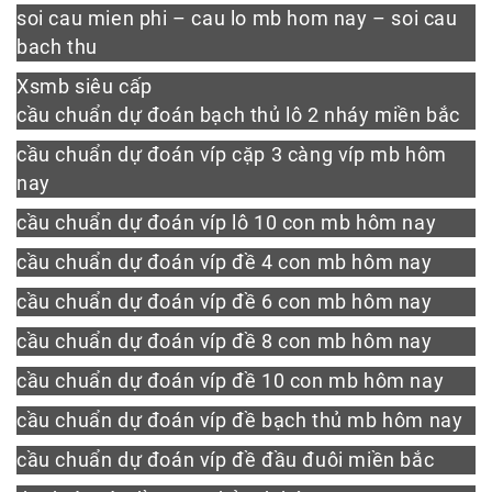
soi cau mien phi – cau lo mb hom nay – soi cau
bach thu
Xsmb siêu cấp
cầu chuẩn dự đoán bạch thủ lô 2 nháy miền bắc
cầu chuẩn dự đoán víp cặp 3 càng víp mb hôm
nay
cầu chuẩn dự đoán víp lô 10 con mb hôm nay
cầu chuẩn dự đoán víp đề 4 con mb hôm nay
cầu chuẩn dự đoán víp đề 6 con mb hôm nay
cầu chuẩn dự đoán víp đề 8 con mb hôm nay
cầu chuẩn dự đoán víp đề 10 con mb hôm nay
cầu chuẩn dự đoán víp đề bạch thủ mb hôm nay
cầu chuẩn dự đoán víp đề đầu đuôi miền bắc