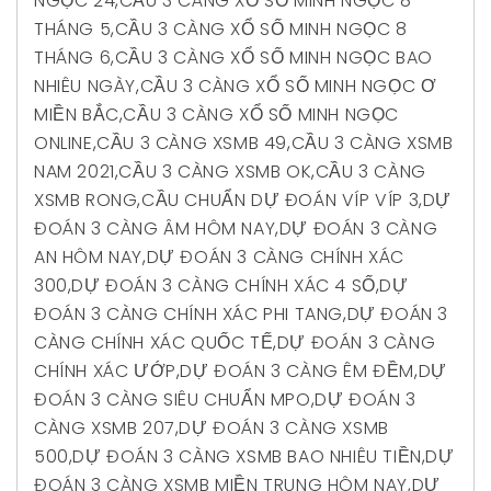
NGỌC 24
,
CẦU 3 CÀNG XỔ SỐ MINH NGỌC 8
THÁNG 5
,
CẦU 3 CÀNG XỔ SỐ MINH NGỌC 8
THÁNG 6
,
CẦU 3 CÀNG XỔ SỐ MINH NGỌC BAO
NHIÊU NGÀY
,
CẦU 3 CÀNG XỔ SỐ MINH NGỌC Ơ
MIỀN BẮC
,
CẦU 3 CÀNG XỔ SỐ MINH NGỌC
ONLINE
,
CẦU 3 CÀNG XSMB 49
,
CẦU 3 CÀNG XSMB
NAM 2021
,
CẦU 3 CÀNG XSMB OK
,
CẦU 3 CÀNG
XSMB RONG
,
CẦU CHUẨN DỰ ĐOÁN VÍP VÍP 3
,
DỰ
ĐOÁN 3 CÀNG ÂM HÔM NAY
,
DỰ ĐOÁN 3 CÀNG
AN HÔM NAY
,
DỰ ĐOÁN 3 CÀNG CHÍNH XÁC
300
,
DỰ ĐOÁN 3 CÀNG CHÍNH XÁC 4 SỐ
,
DỰ
ĐOÁN 3 CÀNG CHÍNH XÁC PHI TANG
,
DỰ ĐOÁN 3
CÀNG CHÍNH XÁC QUỐC TẾ
,
DỰ ĐOÁN 3 CÀNG
CHÍNH XÁC ƯỚP
,
DỰ ĐOÁN 3 CÀNG ÊM ĐỀM
,
DỰ
ĐOÁN 3 CÀNG SIÊU CHUẨN MPO
,
DỰ ĐOÁN 3
CÀNG XSMB 207
,
DỰ ĐOÁN 3 CÀNG XSMB
500
,
DỰ ĐOÁN 3 CÀNG XSMB BAO NHIÊU TIỀN
,
DỰ
ĐOÁN 3 CÀNG XSMB MIỀN TRUNG HÔM NAY
,
DỰ