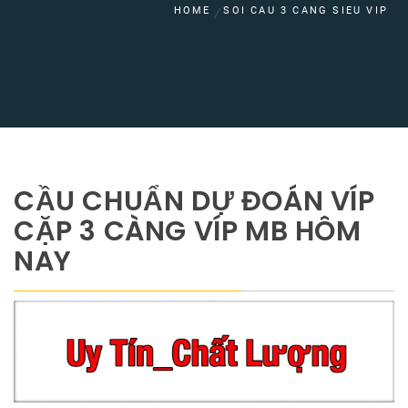
HOME
SOI CAU 3 CANG SIEU VIP
CẦU CHUẨN DỰ ĐOÁN VÍP
CẶP 3 CÀNG VÍP MB HÔM
NAY