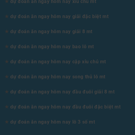
★
dự đoán ăn ngay hôm nay xỉu chủ mt
★
dự đoán ăn ngay hôm nay giải đặc biệt mt
★
dự đoán ăn ngay hôm nay giải 8 mt
★
dự đoán ăn ngay hôm nay bao lô mt
★
dự đoán ăn ngay hôm nay cặp xỉu chủ mt
★
dự đoán ăn ngay hôm nay song thủ lô mt
★
dự đoán ăn ngay hôm nay đầu đuôi giải 8 mt
★
dự đoán ăn ngay hôm nay đầu đuôi đặc biệt mt
★
dự đoán ăn ngay hôm nay lô 3 số mt