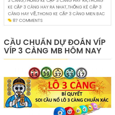
3 CÀNG
,
THỐNG KÊ CẶP 3 CÀNG HAY RA
,
THONG
KE CẶP 3 CÀNG HAY RA NHAT
,
THỐNG KÊ CẶP 3
CÀNG HAY VỀ
,
THONG KE CẶP 3 CÀNG MIEN BAC
87 COMMENTS
CẦU CHUẨN DỰ ĐOÁN VÍP
VÍP 3 CÀNG MB HÔM NAY