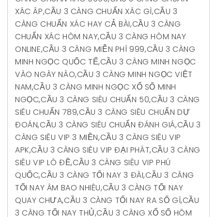
XÁC ÂP
,
CẦU 3 CÀNG CHUẨN XÁC GÌ
,
CẦU 3
CÀNG CHUẨN XÁC HAY CẢ BÀI
,
CẦU 3 CÀNG
CHUẨN XÁC HÔM NAY
,
CẦU 3 CÀNG HÔM NAY
ONLINE
,
CẦU 3 CÀNG MIỄN PHÍ 999
,
CẦU 3 CÀNG
MINH NGỌC QUỐC TẾ
,
CẦU 3 CÀNG MINH NGỌC
VÀO NGÀY NÀO
,
CẦU 3 CÀNG MINH NGỌC VIỆT
NAM
,
CẦU 3 CÀNG MINH NGỌC XỔ SỐ MINH
NGỌC
,
CẦU 3 CÀNG SIÊU CHUẨN 50
,
CẦU 3 CÀNG
SIÊU CHUẨN 789
,
CẦU 3 CÀNG SIÊU CHUẨN DỰ
ĐOÁN
,
CẦU 3 CÀNG SIÊU CHUẨN ĐÁNH GIÁ
,
CẦU 3
CÀNG SIÊU VIP 3 MIỀN
,
CẦU 3 CÀNG SIÊU VIP
APK
,
CẦU 3 CÀNG SIÊU VIP ĐẠI PHÁT
,
CẦU 3 CÀNG
SIÊU VIP LÔ ĐỀ
,
CẦU 3 CÀNG SIÊU VIP PHÚ
QUỐC
,
CẦU 3 CÀNG TỐI NAY 3 ĐÀI
,
CẦU 3 CÀNG
TỐI NAY ÂM BAO NHIÊU
,
CẦU 3 CÀNG TỐI NAY
QUAY CHƯA
,
CẦU 3 CÀNG TỐI NAY RA SỐ GÌ
,
CẦU
3 CÀNG TỐI NAY THỦ
,
CẦU 3 CÀNG XỔ SỐ HÔM