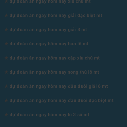
★
dự đoán ăn ngay hôm nay xỉu chủ mt
★
dự đoán ăn ngay hôm nay giải đặc biệt mt
★
dự đoán ăn ngay hôm nay giải 8 mt
★
dự đoán ăn ngay hôm nay bao lô mt
★
dự đoán ăn ngay hôm nay cặp xỉu chủ mt
★
dự đoán ăn ngay hôm nay song thủ lô mt
★
dự đoán ăn ngay hôm nay đầu đuôi giải 8 mt
★
dự đoán ăn ngay hôm nay đầu đuôi đặc biệt mt
★
dự đoán ăn ngay hôm nay lô 3 số mt