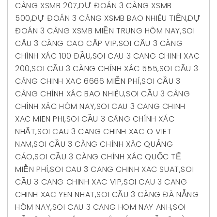
CÀNG XSMB 207
,
DỰ ĐOÁN 3 CÀNG XSMB
500
,
DỰ ĐOÁN 3 CÀNG XSMB BAO NHIÊU TIỀN
,
DỰ
ĐOÁN 3 CÀNG XSMB MIỀN TRUNG HÔM NAY
,
SOI
CẦU 3 CÀNG CAO CẤP VIP
,
SOI CẦU 3 CÀNG
CHÍNH XÁC 100 ĐẦU
,
SOI CAU 3 CANG CHINH XAC
200
,
SOI CẦU 3 CÀNG CHÍNH XÁC 555
,
SOI CẦU 3
CÀNG CHINH XAC 6666 MIỄN PHÍ
,
SOI CẦU 3
CÀNG CHÍNH XÁC BAO NHIÊU
,
SOI CẦU 3 CÀNG
CHÍNH XÁC HÔM NAY
,
SOI CAU 3 CANG CHINH
XAC MIEN PHI
,
SOI CẦU 3 CÀNG CHÍNH XÁC
NHẤT
,
SOI CAU 3 CANG CHINH XAC O VIET
NAM
,
SOI CẦU 3 CÀNG CHÍNH XÁC QUẢNG
CÁO
,
SOI CẦU 3 CÀNG CHÍNH XÁC QUỐC TẾ
MIỄN PHÍ
,
SOI CAU 3 CANG CHINH XAC SUAT
,
SOI
CẦU 3 CANG CHINH XAC VIP
,
SOI CAU 3 CANG
CHINH XAC YEN NHAT
,
SOI CẦU 3 CÀNG ĐÀ NẴNG
HÔM NAY
,
SOI CAU 3 CANG HOM NAY ANH
,
SOI