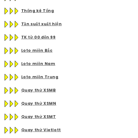
Thống kê Tổng
Tần suất xuất hiện
TK từ 00 đến 99
Loto miền Bắc
Loto miền Nam
Loto miền Trung
Quay thử XSMB
Quay thử XSMN
Quay thử XSMT
Quay thử Vietlott