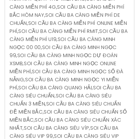
CÀNG MIỄN PHÍ 4G
,
SOI CẦU BA CÀNG MIỄN PHÍ
BẮC HÔM NAY
,
SOI CẦU BA CÀNG MIỄN PHÍ DE
CHUẨN
,
SOI CẦU BA CÀNG MIỄN PHÍ ONLINE MIỄN
PHÍ
,
SOI CẦU BA CÀNG MIỄN PHÍ RMIT
,
SOI CẦU BA
CÀNG MIỄN PHÍ U19
,
SOI CẦU BA CÀNG MINH
NGỌC 00 00
,
SOI CẦU BA CÀNG MINH NGỌC
99
,
SOI CẦU BA CÀNG MINH NGỌC DỰ ĐOÁN
XSMB
,
SOI CẦU BA CÀNG MINH NGỌC ONLINE
MIỄN PHÍ
,
SOI CẦU BA CÀNG MINH NGỌC SỐ ĐÀ
NẴNG
,
SOI CẦU BA CÀNG MINH NGỌC YI MIỄN
PHÍ
,
SOI CẦU BA CÀNG QUANG HẢI
,
SOI CẦU BA
CÀNG SIÊU CHUẨN
,
SOI CẦU BA CÀNG SIÊU
CHUẨN 3 MIỀN
,
SOI CẦU BA CÀNG SIÊU CHUẨN
ĐỀ MIỀN BẮC
,
SOI CẦU BA CÀNG SIÊU CHUẨN SỐ
MIỀN BẮC
,
SOI CẦU BA CÀNG SIÊU CHUẨN XÁC
NHẤT
,
SOI CẦU BA CÀNG SIÊU VÍP
,
SOI CẦU BA
CÀNG SIÊU VIP 99
,
SOI CẦU BA CÀNG SIÊU VIP