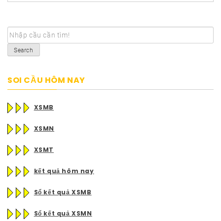
Search
SOI CẦU HÔM NAY
XSMB
XSMN
XSMT
kết quả hôm nay
Sổ kết quả XSMB
Sổ kết quả XSMN