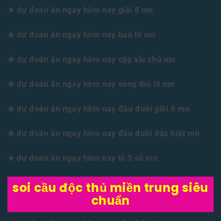
★ dự đoán ăn ngay hôm nay giải 8 mn
★ dự đoán ăn ngay hôm nay bao lô mn
★ dự đoán ăn ngay hôm nay cặp xỉu chủ mn
★ dự đoán ăn ngay hôm nay song thủ lô mn
★ dự đoán ăn ngay hôm nay đầu đuôi giải 8 mn
★ dự đoán ăn ngay hôm nay đầu đuôi đặc biệt mn
★ dự đoán ăn ngay hôm nay lô 3 số mn
soi cầu độc thủ miền trung siêu
chuẩn