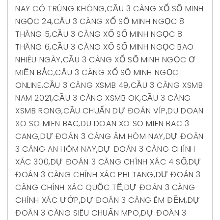
NAY CÓ TRÚNG KHÔNG
,
CẦU 3 CÀNG XỔ SỐ MINH
NGỌC 24
,
CẦU 3 CÀNG XỔ SỐ MINH NGỌC 8
THÁNG 5
,
CẦU 3 CÀNG XỔ SỐ MINH NGỌC 8
THÁNG 6
,
CẦU 3 CÀNG XỔ SỐ MINH NGỌC BAO
NHIÊU NGÀY
,
CẦU 3 CÀNG XỔ SỐ MINH NGỌC Ơ
MIỀN BẮC
,
CẦU 3 CÀNG XỔ SỐ MINH NGỌC
ONLINE
,
CẦU 3 CÀNG XSMB 49
,
CẦU 3 CÀNG XSMB
NAM 2021
,
CẦU 3 CÀNG XSMB OK
,
CẦU 3 CÀNG
XSMB RONG
,
CẦU CHUẨN DỰ ĐOÁN VÍP
,
DU DOAN
XO SO MIEN BAC
,
DU DOAN XO SO MIEN BAC 3
CANG
,
DỰ ĐOÁN 3 CÀNG ÂM HÔM NAY
,
DỰ ĐOÁN
3 CÀNG AN HÔM NAY
,
DỰ ĐOÁN 3 CÀNG CHÍNH
XÁC 300
,
DỰ ĐOÁN 3 CÀNG CHÍNH XÁC 4 SỐ
,
DỰ
ĐOÁN 3 CÀNG CHÍNH XÁC PHI TANG
,
DỰ ĐOÁN 3
CÀNG CHÍNH XÁC QUỐC TẾ
,
DỰ ĐOÁN 3 CÀNG
CHÍNH XÁC ƯỚP
,
DỰ ĐOÁN 3 CÀNG ÊM ĐỀM
,
DỰ
ĐOÁN 3 CÀNG SIÊU CHUẨN MPO
,
DỰ ĐOÁN 3