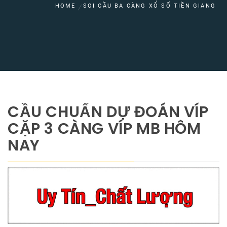
HOME
SOI CẦU BA CÀNG XỔ SỐ TIỀN GIANG
CẦU CHUẨN DỰ ĐOÁN VÍP
CẶP 3 CÀNG VÍP MB HÔM
NAY