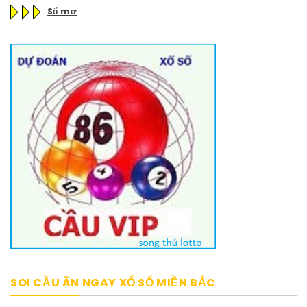
Sổ mơ
SOI CẦU ĂN NGAY XỔ SỐ MIỀN BẮC