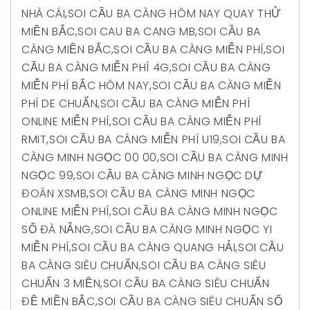
NHÀ CÁI
,
SOI CẦU BA CÀNG HÔM NAY QUAY THỬ
MIỀN BẮC
,
SOI CAU BA CANG MB
,
SOI CẦU BA
CÀNG MIỀN BẮC
,
SOI CẦU BA CÀNG MIỄN PHÍ
,
SOI
CẦU BA CÀNG MIỄN PHÍ 4G
,
SOI CẦU BA CÀNG
MIỄN PHÍ BẮC HÔM NAY
,
SOI CẦU BA CÀNG MIỄN
PHÍ DE CHUẨN
,
SOI CẦU BA CÀNG MIỄN PHÍ
ONLINE MIỄN PHÍ
,
SOI CẦU BA CÀNG MIỄN PHÍ
RMIT
,
SOI CẦU BA CÀNG MIỄN PHÍ U19
,
SOI CẦU BA
CÀNG MINH NGỌC 00 00
,
SOI CẦU BA CÀNG MINH
NGỌC 99
,
SOI CẦU BA CÀNG MINH NGỌC DỰ
ĐOÁN XSMB
,
SOI CẦU BA CÀNG MINH NGỌC
ONLINE MIỄN PHÍ
,
SOI CẦU BA CÀNG MINH NGỌC
SỐ ĐÀ NẴNG
,
SOI CẦU BA CÀNG MINH NGỌC YI
MIỄN PHÍ
,
SOI CẦU BA CÀNG QUANG HẢI
,
SOI CẦU
BA CÀNG SIÊU CHUẨN
,
SOI CẦU BA CÀNG SIÊU
CHUẨN 3 MIỀN
,
SOI CẦU BA CÀNG SIÊU CHUẨN
ĐỀ MIỀN BẮC
,
SOI CẦU BA CÀNG SIÊU CHUẨN SỐ