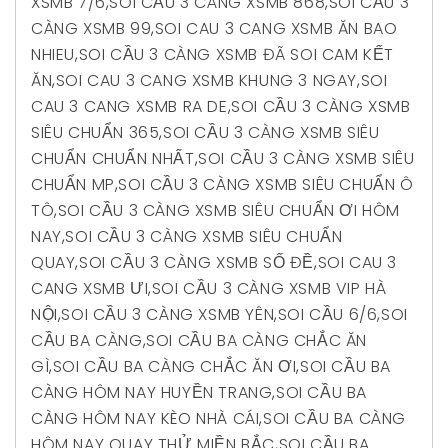
XSMB 7/6
,
SOI CẦU 3 CÀNG XSMB 868
,
SOI CẦU 3
CÀNG XSMB 99
,
SOI CAU 3 CANG XSMB ĂN BAO
NHIEU
,
SOI CẦU 3 CÀNG XSMB ĐÃ SOI CAM KẾT
ĂN
,
SOI CAU 3 CANG XSMB KHUNG 3 NGAY
,
SOI
CAU 3 CANG XSMB RA DE
,
SOI CẦU 3 CÀNG XSMB
SIÊU CHUẨN 365
,
SOI CẦU 3 CÀNG XSMB SIÊU
CHUẨN CHUẨN NHẤT
,
SOI CẦU 3 CÀNG XSMB SIÊU
CHUẨN MP
,
SOI CẦU 3 CÀNG XSMB SIÊU CHUẨN Ô
TÔ
,
SOI CẦU 3 CÀNG XSMB SIÊU CHUẨN ƠI HÔM
NAY
,
SOI CẦU 3 CÀNG XSMB SIÊU CHUẨN
QUAY
,
SOI CẦU 3 CÀNG XSMB SỐ ĐỀ
,
SOI CAU 3
CANG XSMB ƯI
,
SOI CẦU 3 CÀNG XSMB VIP HÀ
NỘI
,
SOI CẦU 3 CÀNG XSMB YÊN
,
SOI CẦU 6/6
,
SOI
CẦU BA CÀNG
,
SOI CẦU BA CÀNG CHẮC ĂN
GÌ
,
SOI CẦU BA CÀNG CHẮC ĂN ƠI
,
SOI CẦU BA
CÀNG HÔM NAY HUYỀN TRANG
,
SOI CẦU BA
CÀNG HÔM NAY KÈO NHÀ CÁI
,
SOI CẦU BA CÀNG
HÔM NAY QUAY THỬ MIỀN BẮC
,
SOI CẦU BA