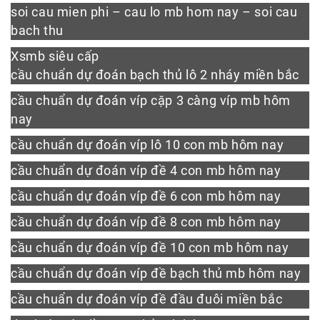
soi cau mien phi – cau lo mb hom nay – soi cau
bach thu
Xsmb siêu cấp
cầu chuẩn dự đoán bạch thủ lô 2 nháy miền bắc
cầu chuẩn dự đoán víp cặp 3 càng víp mb hôm
nay
cầu chuẩn dự đoán víp lô 10 con mb hôm nay
cầu chuẩn dự đoán víp đề 4 con mb hôm nay
cầu chuẩn dự đoán víp đề 6 con mb hôm nay
cầu chuẩn dự đoán víp đề 8 con mb hôm nay
cầu chuẩn dự đoán víp đề 10 con mb hôm nay
cầu chuẩn dự đoán víp đề bạch thủ mb hôm nay
cầu chuẩn dự đoán víp đề đầu đuôi miền bắc