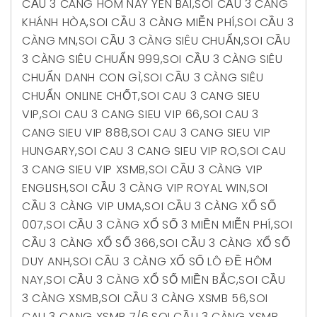
CẦU 3 CÀNG HÔM NAY YÊN BÁI
,
SOI CẦU 3 CÀNG
KHÁNH HÒA
,
SOI CẦU 3 CÀNG MIỄN PHÍ
,
SOI CẦU 3
CÀNG MN
,
SOI CẦU 3 CÀNG SIÊU CHUẨN
,
SOI CẦU
3 CÀNG SIÊU CHUẨN 999
,
SOI CẦU 3 CÀNG SIÊU
CHUẨN DANH CON GÌ
,
SOI CẦU 3 CÀNG SIÊU
CHUẨN ONLINE CHỐT
,
SOI CAU 3 CANG SIEU
VIP
,
SOI CAU 3 CANG SIEU VIP 66
,
SOI CAU 3
CANG SIEU VIP 888
,
SOI CAU 3 CANG SIEU VIP
HUNGARY
,
SOI CAU 3 CANG SIEU VIP RO
,
SOI CAU
3 CANG SIEU VIP XSMB
,
SOI CẦU 3 CÀNG VIP
ENGLISH
,
SOI CẦU 3 CÀNG VIP ROYAL WIN
,
SOI
CẦU 3 CÀNG VIP UMA
,
SOI CẦU 3 CÀNG XỔ SỐ
007
,
SOI CẦU 3 CÀNG XỔ SỐ 3 MIỀN MIỄN PHÍ
,
SOI
CẦU 3 CÀNG XỔ SỐ 366
,
SOI CẦU 3 CÀNG XỔ SỐ
DUY ANH
,
SOI CẦU 3 CÀNG XỔ SỐ LÔ ĐỀ HÔM
NAY
,
SOI CẦU 3 CÀNG XỔ SỐ MIỀN BẮC
,
SOI CẦU
3 CÀNG XSMB
,
SOI CẦU 3 CÀNG XSMB 56
,
SOI
CAU 3 CANG XSMB 7/6
,
SOI CẦU 3 CÀNG XSMB