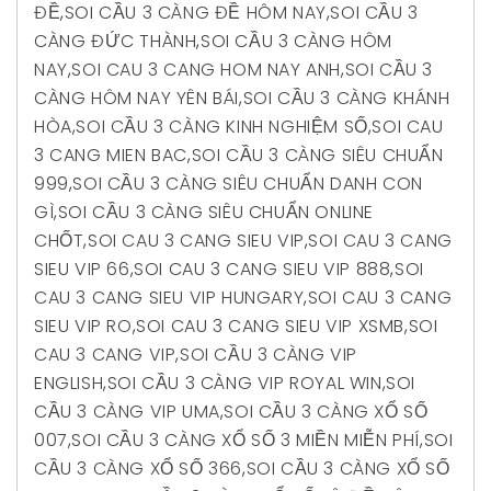
ĐỀ
,
SOI CẦU 3 CÀNG ĐỀ HÔM NAY
,
SOI CẦU 3
CÀNG ĐỨC THÀNH
,
SOI CẦU 3 CÀNG HÔM
NAY
,
SOI CAU 3 CANG HOM NAY ANH
,
SOI CẦU 3
CÀNG HÔM NAY YÊN BÁI
,
SOI CẦU 3 CÀNG KHÁNH
HÒA
,
SOI CẦU 3 CÀNG KINH NGHIỆM SỐ
,
SOI CAU
3 CANG MIEN BAC
,
SOI CẦU 3 CÀNG SIÊU CHUẨN
999
,
SOI CẦU 3 CÀNG SIÊU CHUẨN DANH CON
GÌ
,
SOI CẦU 3 CÀNG SIÊU CHUẨN ONLINE
CHỐT
,
SOI CAU 3 CANG SIEU VIP
,
SOI CAU 3 CANG
SIEU VIP 66
,
SOI CAU 3 CANG SIEU VIP 888
,
SOI
CAU 3 CANG SIEU VIP HUNGARY
,
SOI CAU 3 CANG
SIEU VIP RO
,
SOI CAU 3 CANG SIEU VIP XSMB
,
SOI
CAU 3 CANG VIP
,
SOI CẦU 3 CÀNG VIP
ENGLISH
,
SOI CẦU 3 CÀNG VIP ROYAL WIN
,
SOI
CẦU 3 CÀNG VIP UMA
,
SOI CẦU 3 CÀNG XỔ SỐ
007
,
SOI CẦU 3 CÀNG XỔ SỐ 3 MIỀN MIỄN PHÍ
,
SOI
CẦU 3 CÀNG XỔ SỐ 366
,
SOI CẦU 3 CÀNG XỔ SỐ