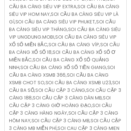
CẦU BA CÀNG SIÊU VIP EXTRA
,
SOI CẦU BA CÀNG
SIÊU VIP HOM NAY
,
SOI CẦU BA CÀNG SIÊU VIP LÀ
GÌ
,
SOI CẦU BA CÀNG SIÊU VIP PHUKET
,
SOI CẦU
BA CÀNG SIÊU VIP THÁNG
,
SOI CẦU BA CÀNG SIÊU
VIP UNGDUNG.MOBI
,
SOI CẦU BA CÀNG SIÊU VIP
XỔ SỐ MIỀN BẮC
,
SOI CẦU BA CÀNG VÍP
,
SOI CẦU
BA CÀNG XỔ SỐ 18
,
SOI CẦU BA CÀNG XỔ SỐ Ơ
MIỀN BẮC
,
SOI CẦU BA CÀNG XỔ SỐ QUẢNG
NINH
,
SOI CẦU BA CÀNG XỔ SỐ TIỀN GIANG
,
SOI
CẦU BA CÀNG XSMB 366
,
SOI CẦU BA CÀNG
XSMB CHOT SO
,
SOI CẦU BA CÀNG XSMB U23
,
SOI
CẦU BA SỐ
,
SOI CẦU CẶP 3 CÀNG
,
SOI CẦU CẶP 3
CÀNG 188
,
SOI CẦU CẶP 3 CÀNG DÀN MB
,
SOI
CẦU CẶP 3 CÀNG GIỜ HOÀNG ĐẠO
,
SOI CẦU
CẶP 3 CÀNG HÀNG NGÀY
,
SOI CẦU CẶP 3 CÀNG
HÔM NAY
,
SOI CẦU CẶP 3 CÀNG MB
,
SOI CẦU CẶP
3 CÀNG MB MIỄN PHÍ
,
SOI CAU CẶP 3 CÀNG MIEN