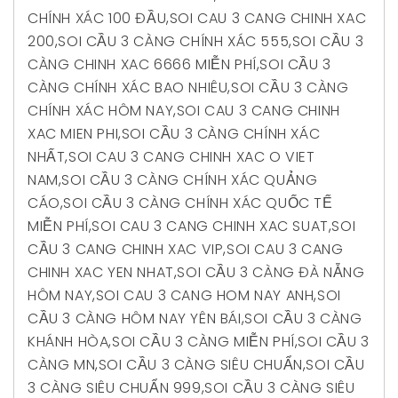
CHÍNH XÁC 100 ĐẦU
,
SOI CAU 3 CANG CHINH XAC
200
,
SOI CẦU 3 CÀNG CHÍNH XÁC 555
,
SOI CẦU 3
CÀNG CHINH XAC 6666 MIỄN PHÍ
,
SOI CẦU 3
CÀNG CHÍNH XÁC BAO NHIÊU
,
SOI CẦU 3 CÀNG
CHÍNH XÁC HÔM NAY
,
SOI CAU 3 CANG CHINH
XAC MIEN PHI
,
SOI CẦU 3 CÀNG CHÍNH XÁC
NHẤT
,
SOI CAU 3 CANG CHINH XAC O VIET
NAM
,
SOI CẦU 3 CÀNG CHÍNH XÁC QUẢNG
CÁO
,
SOI CẦU 3 CÀNG CHÍNH XÁC QUỐC TẾ
MIỄN PHÍ
,
SOI CAU 3 CANG CHINH XAC SUAT
,
SOI
CẦU 3 CANG CHINH XAC VIP
,
SOI CAU 3 CANG
CHINH XAC YEN NHAT
,
SOI CẦU 3 CÀNG ĐÀ NẴNG
HÔM NAY
,
SOI CAU 3 CANG HOM NAY ANH
,
SOI
CẦU 3 CÀNG HÔM NAY YÊN BÁI
,
SOI CẦU 3 CÀNG
KHÁNH HÒA
,
SOI CẦU 3 CÀNG MIỄN PHÍ
,
SOI CẦU 3
CÀNG MN
,
SOI CẦU 3 CÀNG SIÊU CHUẨN
,
SOI CẦU
3 CÀNG SIÊU CHUẨN 999
,
SOI CẦU 3 CÀNG SIÊU