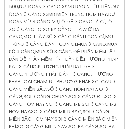
500
,
DỰ ĐOÁN 3 CÀNG XSMB BAO NHIÊU TIỀN
,
DỰ
ĐOÁN 3 CÀNG XSMB MIỀN TRUNG HÔM NAY
,
DỰ
ĐOÁN VÍP 3 CÀNG MB
,
LÔ ĐỀ 3 CÀNG LÀ GÌ
,
LÒ
XO 3 CÀNG
,
LÒ XO BA CÀNG THÁI
,
MỞ BA
CÀNG
,
MƠ THẤY SỐ 3 CÀNG ĐÁNH CON GÌ
,
MƠ
TRÚNG 3 CÀNG ĐÁNH CON GÌ
,
MUA 3 CÀNG
,
MUA
SỐ 3 CÀNG
,
MUA SỐ 3 CÀNG ĐỀ
,
PHẦN MỀM LẬP
DÀN ĐỀ
,
PHẦN MỀM TÍNH DÀN ĐỀ
,
PHƯƠNG PHÁP
BẮT 3 CÀNG
,
PHƯƠNG PHÁP BẮT ĐỀ 3
CÀNG
,
PHƯƠNG PHÁP ĐÁNH 3 CÀNG
,
PHƯƠNG
PHÁP LOẠI CHẠM ĐỀ
,
PHƯƠNG PHÁP SOI CẦU 3
CÀNG MIỀN BẮC
,
SỐ 3 CÀNG HÔM NAY
,
SOI 3
CÀNG
,
SOI 3 CÀNG CHUẨN
,
SOI 3 CÀNG ĐỀ
,
SOI 3
CÀNG HÔM NAY
,
SOI 3 CANG MB
,
SOI 3 CANG MB
HOM NAY
,
SOI 3 CÀNG MIỀN BẮC
,
SOI 3 CÀNG
MIỀN BẮC HÔM NAY
,
SOI 3 CÀNG MIỀN BẮC MIỄN
PHÍ
,
SOI 3 CÀNG MIỀN NAM
,
SOI BA CÀNG
,
SOI BA