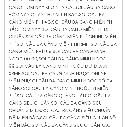
CÀNG HÔM NAY KÈO NHÀ CÁI
,
SOI CẦU BA CÀNG
HÔM NAY QUAY THỬ MIỀN BẮC
,
SOI CẦU BA
CÀNG MIỄN PHÍ 4G
,
SOI CẦU BA CÀNG MIỄN PHÍ
BẮC HÔM NAY
,
SOI CẦU BA CÀNG MIỄN PHÍ DE
CHUẨN
,
SOI CẦU BA CÀNG MIỄN PHÍ ONLINE MIỄN
PHÍ
,
SOI CẦU BA CÀNG MIỄN PHÍ RMIT
,
SOI CẦU BA
CÀNG MIỄN PHÍ U19
,
SOI CẦU BA CÀNG MINH
NGỌC 00 00
,
SOI CẦU BA CÀNG MINH NGỌC
99
,
SOI CẦU BA CÀNG MINH NGỌC DỰ ĐOÁN
XSMB
,
SOI CẦU BA CÀNG MINH NGỌC ONLINE
MIỄN PHÍ
,
SOI CẦU BA CÀNG MINH NGỌC SỐ ĐÀ
NẴNG
,
SOI CẦU BA CÀNG MINH NGỌC YI MIỄN
PHÍ
,
SOI CẦU BA CÀNG QUANG HẢI
,
SOI CẦU BA
CÀNG SIÊU CHUẨN
,
SOI CẦU BA CÀNG SIÊU
CHUẨN 3 MIỀN
,
SOI CẦU BA CÀNG SIÊU CHUẨN
ĐỀ MIỀN BẮC
,
SOI CẦU BA CÀNG SIÊU CHUẨN SỐ
MIỀN BẮC
,
SOI CẦU BA CÀNG SIÊU CHUẨN XÁC