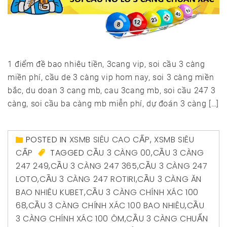
1 điểm đề bao nhiêu tiền, 3cang vip, soi cầu 3 càng
miền phí, cầu de 3 càng vip hom nay, soi 3 càng miền
bắc, du doan 3 cang mb, cau 3cang mb, soi cầu 247 3
càng, soi cầu ba càng mb miễn phí, dự đoán 3 càng […]
POSTED IN
XSMB SIÊU CAO CẤP
,
XSMB SIÊU
CẤP
TAGGED
CẦU 3 CÀNG 00
,
CẦU 3 CÀNG
247 249
,
CẦU 3 CÀNG 247 365
,
CẦU 3 CÀNG 247
LOTO
,
CẦU 3 CÀNG 247 ROTIRI
,
CẦU 3 CÀNG ĂN
BAO NHIÊU KUBET
,
CẦU 3 CÀNG CHÍNH XÁC 100
68
,
CẦU 3 CÀNG CHÍNH XÁC 100 BAO NHIÊU
,
CẦU
3 CÀNG CHÍNH XÁC 100 ÔM
,
CẦU 3 CÀNG CHUẨN