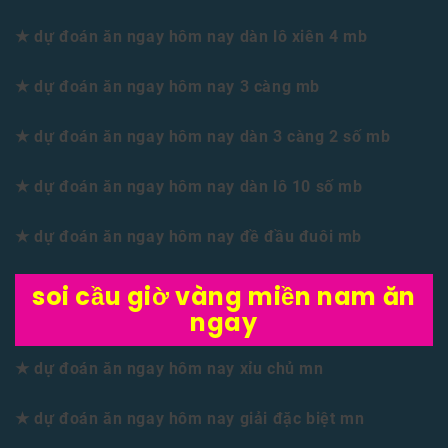
★ dự đoán ăn ngay hôm nay dàn lô xiên 4 mb
★ dự đoán ăn ngay hôm nay 3 càng mb
★ dự đoán ăn ngay hôm nay dàn 3 càng 2 số mb
★ dự đoán ăn ngay hôm nay dàn lô 10 số mb
★ dự đoán ăn ngay hôm nay đề đầu đuôi mb
soi cầu giờ vàng miền nam ăn
ngay
★ dự đoán ăn ngay hôm nay xỉu chủ mn
★ dự đoán ăn ngay hôm nay giải đặc biệt mn