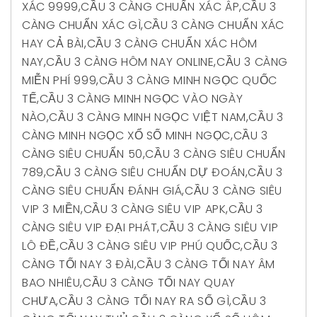
XÁC 9999
,
CẦU 3 CÀNG CHUẨN XÁC ÂP
,
CẦU 3
CÀNG CHUẨN XÁC GÌ
,
CẦU 3 CÀNG CHUẨN XÁC
HAY CẢ BÀI
,
CẦU 3 CÀNG CHUẨN XÁC HÔM
NAY
,
CẦU 3 CÀNG HÔM NAY ONLINE
,
CẦU 3 CÀNG
MIỄN PHÍ 999
,
CẦU 3 CÀNG MINH NGỌC QUỐC
TẾ
,
CẦU 3 CÀNG MINH NGỌC VÀO NGÀY
NÀO
,
CẦU 3 CÀNG MINH NGỌC VIỆT NAM
,
CẦU 3
CÀNG MINH NGỌC XỔ SỐ MINH NGỌC
,
CẦU 3
CÀNG SIÊU CHUẨN 50
,
CẦU 3 CÀNG SIÊU CHUẨN
789
,
CẦU 3 CÀNG SIÊU CHUẨN DỰ ĐOÁN
,
CẦU 3
CÀNG SIÊU CHUẨN ĐÁNH GIÁ
,
CẦU 3 CÀNG SIÊU
VIP 3 MIỀN
,
CẦU 3 CÀNG SIÊU VIP APK
,
CẦU 3
CÀNG SIÊU VIP ĐẠI PHÁT
,
CẦU 3 CÀNG SIÊU VIP
LÔ ĐỀ
,
CẦU 3 CÀNG SIÊU VIP PHÚ QUỐC
,
CẦU 3
CÀNG TỐI NAY 3 ĐÀI
,
CẦU 3 CÀNG TỐI NAY ÂM
BAO NHIÊU
,
CẦU 3 CÀNG TỐI NAY QUAY
CHƯA
,
CẦU 3 CÀNG TỐI NAY RA SỐ GÌ
,
CẦU 3