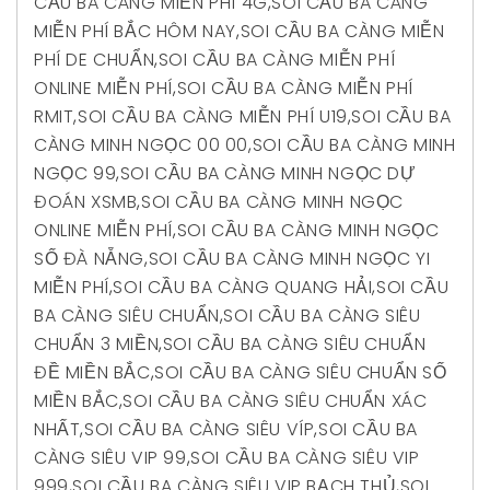
CẦU BA CÀNG MIỄN PHÍ 4G
,
SOI CẦU BA CÀNG
MIỄN PHÍ BẮC HÔM NAY
,
SOI CẦU BA CÀNG MIỄN
PHÍ DE CHUẨN
,
SOI CẦU BA CÀNG MIỄN PHÍ
ONLINE MIỄN PHÍ
,
SOI CẦU BA CÀNG MIỄN PHÍ
RMIT
,
SOI CẦU BA CÀNG MIỄN PHÍ U19
,
SOI CẦU BA
CÀNG MINH NGỌC 00 00
,
SOI CẦU BA CÀNG MINH
NGỌC 99
,
SOI CẦU BA CÀNG MINH NGỌC DỰ
ĐOÁN XSMB
,
SOI CẦU BA CÀNG MINH NGỌC
ONLINE MIỄN PHÍ
,
SOI CẦU BA CÀNG MINH NGỌC
SỐ ĐÀ NẴNG
,
SOI CẦU BA CÀNG MINH NGỌC YI
MIỄN PHÍ
,
SOI CẦU BA CÀNG QUANG HẢI
,
SOI CẦU
BA CÀNG SIÊU CHUẨN
,
SOI CẦU BA CÀNG SIÊU
CHUẨN 3 MIỀN
,
SOI CẦU BA CÀNG SIÊU CHUẨN
ĐỀ MIỀN BẮC
,
SOI CẦU BA CÀNG SIÊU CHUẨN SỐ
MIỀN BẮC
,
SOI CẦU BA CÀNG SIÊU CHUẨN XÁC
NHẤT
,
SOI CẦU BA CÀNG SIÊU VÍP
,
SOI CẦU BA
CÀNG SIÊU VIP 99
,
SOI CẦU BA CÀNG SIÊU VIP
999
,
SOI CẦU BA CÀNG SIÊU VIP BẠCH THỦ
,
SOI