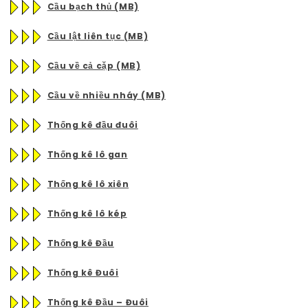
Cầu bạch thủ (MB)
Cầu lật liên tục (MB)
Cầu về cả cặp (MB)
Cầu về nhiều nháy (MB)
Thống kê đầu đuôi
Thống kê lô gan
Thống kê lô xiên
Thống kê lô kép
Thống kê Đầu
Thống kê Đuôi
Thống kê Đầu – Đuôi