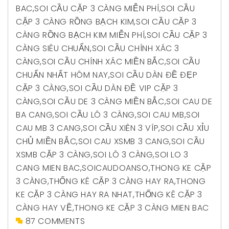
BAC
,
SOI CẦU CẶP 3 CÀNG MIỄN PHÍ
,
SOI CẦU
CẶP 3 CÀNG RỒNG BẠCH KIM
,
SOI CẦU CẶP 3
CÀNG RỒNG BẠCH KIM MIỄN PHÍ
,
SOI CẦU CẶP 3
CÀNG SIÊU CHUẨN
,
SOI CẦU CHÍNH XÁC 3
CÀNG
,
SOI CẦU CHÍNH XÁC MIỀN BẮC
,
SOI CẦU
CHUẨN NHẤT HÔM NAY
,
SOI CẦU DÀN ĐỀ ĐẸP
CẶP 3 CÀNG
,
SOI CẦU DÀN ĐỀ VIP CẶP 3
CÀNG
,
SOI CẦU DE 3 CÀNG MIỀN BẮC
,
SOI CAU DE
BA CANG
,
SOI CẦU LÔ 3 CÀNG
,
SOI CAU MB
,
SOI
CAU MB 3 CANG
,
SOI CẦU XIÊN 3 VÍP
,
SOI CẦU XỈU
CHỦ MIỀN BẮC
,
SOI CAU XSMB 3 CANG
,
SOI CẦU
XSMB CẶP 3 CÀNG
,
SOI LÔ 3 CÀNG
,
SOI LO 3
CANG MIEN BAC
,
SOICAUDOANSO
,
THONG KE CẶP
3 CÀNG
,
THỐNG KÊ CẶP 3 CÀNG HAY RA
,
THONG
KE CẶP 3 CÀNG HAY RA NHAT
,
THỐNG KÊ CẶP 3
CÀNG HAY VỀ
,
THONG KE CẶP 3 CÀNG MIEN BAC
87 COMMENTS