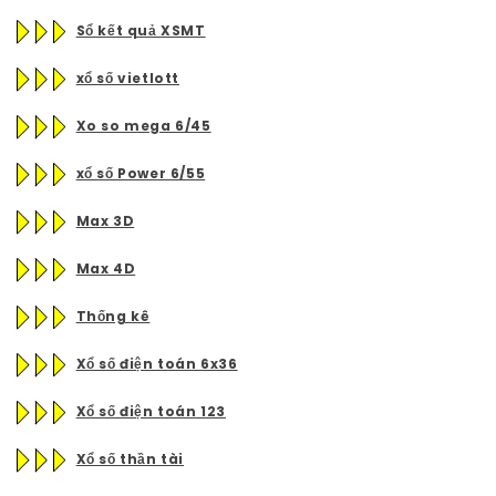
Sổ kết quả XSMT
xổ số vietlott
Xo so mega 6/45
xổ số Power 6/55
Max 3D
Max 4D
Thống kê
Xổ số điện toán 6x36
Xổ số điện toán 123
Xổ số thần tài