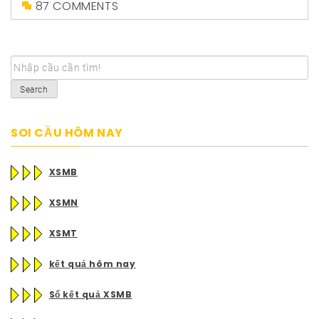
87 COMMENTS
Search
SOI CẦU HÔM NAY
XSMB
XSMN
XSMT
kết quả hôm nay
Sổ kết quả XSMB