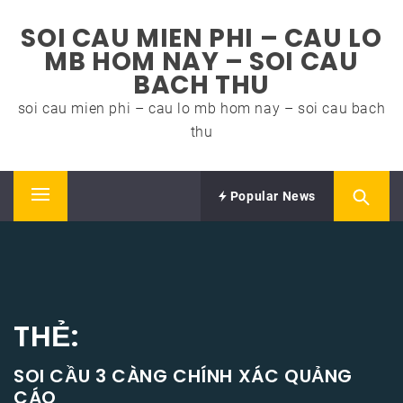
Skip
SOI CAU MIEN PHI – CAU LO
to
MB HOM NAY – SOI CAU
content
BACH THU
soi cau mien phi – cau lo mb hom nay – soi cau bach
thu
Popular News
Primary
Menu
THẺ:
SOI CẦU 3 CÀNG CHÍNH XÁC QUẢNG
CÁO