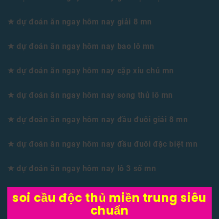
★ dự đoán ăn ngay hôm nay giải 8 mn
★ dự đoán ăn ngay hôm nay bao lô mn
★ dự đoán ăn ngay hôm nay cặp xỉu chủ mn
★ dự đoán ăn ngay hôm nay song thủ lô mn
★ dự đoán ăn ngay hôm nay đầu đuôi giải 8 mn
★ dự đoán ăn ngay hôm nay đầu đuôi đặc biệt mn
★ dự đoán ăn ngay hôm nay lô 3 số mn
soi cầu độc thủ miền trung siêu
chuẩn