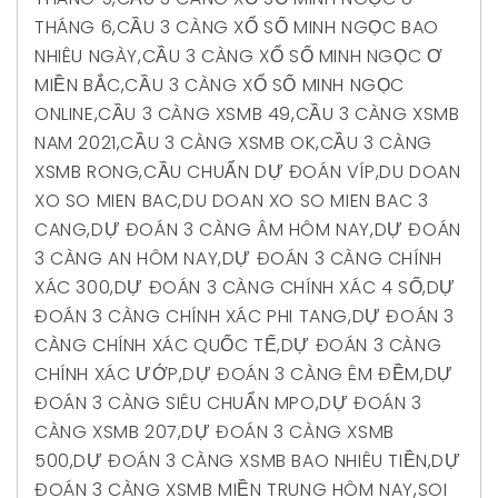
THÁNG 6
,
CẦU 3 CÀNG XỔ SỐ MINH NGỌC BAO
NHIÊU NGÀY
,
CẦU 3 CÀNG XỔ SỐ MINH NGỌC Ơ
MIỀN BẮC
,
CẦU 3 CÀNG XỔ SỐ MINH NGỌC
ONLINE
,
CẦU 3 CÀNG XSMB 49
,
CẦU 3 CÀNG XSMB
NAM 2021
,
CẦU 3 CÀNG XSMB OK
,
CẦU 3 CÀNG
XSMB RONG
,
CẦU CHUẨN DỰ ĐOÁN VÍP
,
DU DOAN
XO SO MIEN BAC
,
DU DOAN XO SO MIEN BAC 3
CANG
,
DỰ ĐOÁN 3 CÀNG ÂM HÔM NAY
,
DỰ ĐOÁN
3 CÀNG AN HÔM NAY
,
DỰ ĐOÁN 3 CÀNG CHÍNH
XÁC 300
,
DỰ ĐOÁN 3 CÀNG CHÍNH XÁC 4 SỐ
,
DỰ
ĐOÁN 3 CÀNG CHÍNH XÁC PHI TANG
,
DỰ ĐOÁN 3
CÀNG CHÍNH XÁC QUỐC TẾ
,
DỰ ĐOÁN 3 CÀNG
CHÍNH XÁC ƯỚP
,
DỰ ĐOÁN 3 CÀNG ÊM ĐỀM
,
DỰ
ĐOÁN 3 CÀNG SIÊU CHUẨN MPO
,
DỰ ĐOÁN 3
CÀNG XSMB 207
,
DỰ ĐOÁN 3 CÀNG XSMB
500
,
DỰ ĐOÁN 3 CÀNG XSMB BAO NHIÊU TIỀN
,
DỰ
ĐOÁN 3 CÀNG XSMB MIỀN TRUNG HÔM NAY
,
SOI