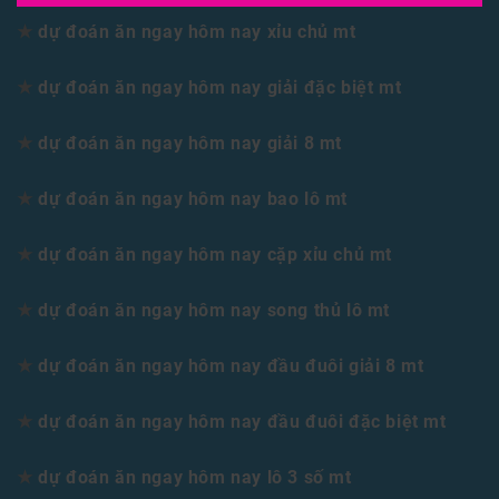
★
dự đoán ăn ngay hôm nay xỉu chủ mt
★
dự đoán ăn ngay hôm nay giải đặc biệt mt
★
dự đoán ăn ngay hôm nay giải 8 mt
★
dự đoán ăn ngay hôm nay bao lô mt
★
dự đoán ăn ngay hôm nay cặp xỉu chủ mt
★
dự đoán ăn ngay hôm nay song thủ lô mt
★
dự đoán ăn ngay hôm nay đầu đuôi giải 8 mt
★
dự đoán ăn ngay hôm nay đầu đuôi đặc biệt mt
★
dự đoán ăn ngay hôm nay lô 3 số mt