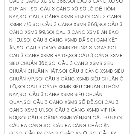
CẦU 3 CÀNG XỔ SỐ 366
,
SOI CẦU 3 CÀNG XỔ SỐ
DUY ANH
,
SOI CẦU 3 CÀNG XỔ SỐ LÔ ĐỀ HÔM
NAY
,
SOI CẦU 3 CÀNG XSMB 56
,
SOI CAU 3 CANG
XSMB 7/6
,
SOI CẦU 3 CÀNG XSMB 868
,
SOI CẦU 3
CÀNG XSMB 99
,
SOI CAU 3 CANG XSMB ĂN BAO
NHIEU
,
SOI CẦU 3 CÀNG XSMB ĐÃ SOI CAM KẾT
ĂN
,
SOI CAU 3 CANG XSMB KHUNG 3 NGAY
,
SOI
CAU 3 CANG XSMB RA DE
,
SOI CẦU 3 CÀNG XSMB
SIÊU CHUẨN 365
,
SOI CẦU 3 CÀNG XSMB SIÊU
CHUẨN CHUẨN NHẤT
,
SOI CẦU 3 CÀNG XSMB SIÊU
CHUẨN MP
,
SOI CẦU 3 CÀNG XSMB SIÊU CHUẨN Ô
TÔ
,
SOI CẦU 3 CÀNG XSMB SIÊU CHUẨN ƠI HÔM
NAY
,
SOI CẦU 3 CÀNG XSMB SIÊU CHUẨN
QUAY
,
SOI CẦU 3 CÀNG XSMB SỐ ĐỀ
,
SOI CAU 3
CANG XSMB ƯI
,
SOI CẦU 3 CÀNG XSMB VIP HÀ
NỘI
,
SOI CẦU 3 CÀNG XSMB YÊN
,
SOI CẦU 6/6
,
SOI
CẦU BA CÀNG
,
SOI CẦU BA CÀNG CHẮC ĂN
GÌ
,
SOI CẦU BA CÀNG CHẮC ĂN ƠI
,
SOI CẦU BA