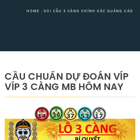
HOME
SOI CẦU 3 CÀNG CHÍNH XÁC QUẢNG CÁO
CẦU CHUẨN DỰ ĐOÁN VÍP
VÍP 3 CÀNG MB HÔM NAY