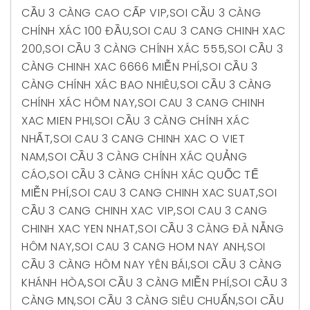
CẦU 3 CÀNG CAO CẤP VIP
,
SOI CẦU 3 CÀNG
CHÍNH XÁC 100 ĐẦU
,
SOI CAU 3 CANG CHINH XAC
200
,
SOI CẦU 3 CÀNG CHÍNH XÁC 555
,
SOI CẦU 3
CÀNG CHINH XAC 6666 MIỄN PHÍ
,
SOI CẦU 3
CÀNG CHÍNH XÁC BAO NHIÊU
,
SOI CẦU 3 CÀNG
CHÍNH XÁC HÔM NAY
,
SOI CAU 3 CANG CHINH
XAC MIEN PHI
,
SOI CẦU 3 CÀNG CHÍNH XÁC
NHẤT
,
SOI CAU 3 CANG CHINH XAC O VIET
NAM
,
SOI CẦU 3 CÀNG CHÍNH XÁC QUẢNG
CÁO
,
SOI CẦU 3 CÀNG CHÍNH XÁC QUỐC TẾ
MIỄN PHÍ
,
SOI CAU 3 CANG CHINH XAC SUAT
,
SOI
CẦU 3 CANG CHINH XAC VIP
,
SOI CAU 3 CANG
CHINH XAC YEN NHAT
,
SOI CẦU 3 CÀNG ĐÀ NẴNG
HÔM NAY
,
SOI CAU 3 CANG HOM NAY ANH
,
SOI
CẦU 3 CÀNG HÔM NAY YÊN BÁI
,
SOI CẦU 3 CÀNG
KHÁNH HÒA
,
SOI CẦU 3 CÀNG MIỄN PHÍ
,
SOI CẦU 3
CÀNG MN
,
SOI CẦU 3 CÀNG SIÊU CHUẨN
,
SOI CẦU