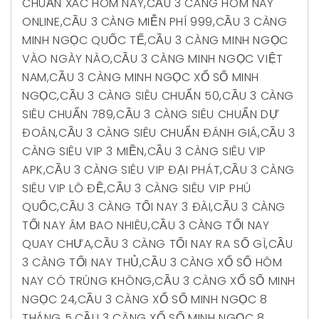
CHUẨN XÁC HÔM NAY
,
CẦU 3 CÀNG HÔM NAY
ONLINE
,
CẦU 3 CÀNG MIỄN PHÍ 999
,
CẦU 3 CÀNG
MINH NGỌC QUỐC TẾ
,
CẦU 3 CÀNG MINH NGỌC
VÀO NGÀY NÀO
,
CẦU 3 CÀNG MINH NGỌC VIỆT
NAM
,
CẦU 3 CÀNG MINH NGỌC XỔ SỐ MINH
NGỌC
,
CẦU 3 CÀNG SIÊU CHUẨN 50
,
CẦU 3 CÀNG
SIÊU CHUẨN 789
,
CẦU 3 CÀNG SIÊU CHUẨN DỰ
ĐOÁN
,
CẦU 3 CÀNG SIÊU CHUẨN ĐÁNH GIÁ
,
CẦU 3
CÀNG SIÊU VIP 3 MIỀN
,
CẦU 3 CÀNG SIÊU VIP
APK
,
CẦU 3 CÀNG SIÊU VIP ĐẠI PHÁT
,
CẦU 3 CÀNG
SIÊU VIP LÔ ĐỀ
,
CẦU 3 CÀNG SIÊU VIP PHÚ
QUỐC
,
CẦU 3 CÀNG TỐI NAY 3 ĐÀI
,
CẦU 3 CÀNG
TỐI NAY ÂM BAO NHIÊU
,
CẦU 3 CÀNG TỐI NAY
QUAY CHƯA
,
CẦU 3 CÀNG TỐI NAY RA SỐ GÌ
,
CẦU
3 CÀNG TỐI NAY THỦ
,
CẦU 3 CÀNG XỔ SỐ HÔM
NAY CÓ TRÚNG KHÔNG
,
CẦU 3 CÀNG XỔ SỐ MINH
NGỌC 24
,
CẦU 3 CÀNG XỔ SỐ MINH NGỌC 8
THÁNG 5
,
CẦU 3 CÀNG XỔ SỐ MINH NGỌC 8