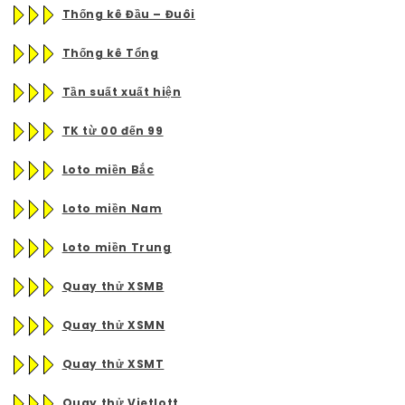
Thống kê Đầu – Đuôi
Thống kê Tổng
Tần suất xuất hiện
TK từ 00 đến 99
Loto miền Bắc
Loto miền Nam
Loto miền Trung
Quay thử XSMB
Quay thử XSMN
Quay thử XSMT
Quay thử Vietlott