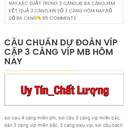
NAY
,
XÁC SUẤT TRÚNG 3 CÀNG
,
XE BA CÀNG
,
XEM
KẾT QUẢ 3 CÀNG
,
XIN SỐ 3 CÀNG HÔM NAY
,
XỔ
SỐ BA CÀNG
85 COMMENTS
CẦU CHUẨN DỰ ĐOÁN VÍP
CẶP 3 CÀNG VÍP MB HÔM
NAY
soi cau 4 càng miền phi, soi cầu 3 càng vip miền bắc,
dàn 3 càng vip miền bắc, 3 cang sieu vip, soi cầu bạch