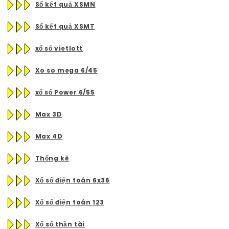
Sổ kết quả XSMN
Sổ kết quả XSMT
xổ số vietlott
Xo so mega 6/45
xổ số Power 6/55
Max 3D
Max 4D
Thống kê
Xổ số điện toán 6x36
Xổ số điện toán 123
Xổ số thần tài