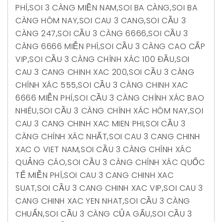
PHÍ
,
SOI 3 CÀNG MIỀN NAM
,
SOI BA CÀNG
,
SOI BA
CÀNG HÔM NAY
,
SOI CAU 3 CANG
,
SOI CẦU 3
CÀNG 247
,
SOI CẦU 3 CÀNG 6666
,
SOI CẦU 3
CÀNG 6666 MIỄN PHÍ
,
SOI CẦU 3 CÀNG CAO CẤP
VIP
,
SOI CẦU 3 CÀNG CHÍNH XÁC 100 ĐẦU
,
SOI
CAU 3 CANG CHINH XAC 200
,
SOI CẦU 3 CÀNG
CHÍNH XÁC 555
,
SOI CẦU 3 CÀNG CHINH XAC
6666 MIỄN PHÍ
,
SOI CẦU 3 CÀNG CHÍNH XÁC BAO
NHIÊU
,
SOI CẦU 3 CÀNG CHÍNH XÁC HÔM NAY
,
SOI
CAU 3 CANG CHINH XAC MIEN PHI
,
SOI CẦU 3
CÀNG CHÍNH XÁC NHẤT
,
SOI CAU 3 CANG CHINH
XAC O VIET NAM
,
SOI CẦU 3 CÀNG CHÍNH XÁC
QUẢNG CÁO
,
SOI CẦU 3 CÀNG CHÍNH XÁC QUỐC
TẾ MIỄN PHÍ
,
SOI CAU 3 CANG CHINH XAC
SUAT
,
SOI CẦU 3 CANG CHINH XAC VIP
,
SOI CAU 3
CANG CHINH XAC YEN NHAT
,
SOI CẦU 3 CÀNG
CHUẨN
,
SOI CẦU 3 CÀNG CỦA GẤU
,
SOI CẦU 3