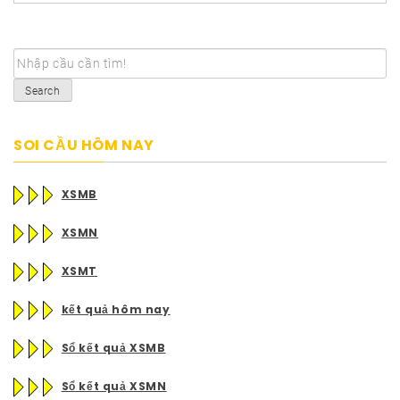
Search
SOI CẦU HÔM NAY
XSMB
XSMN
XSMT
kết quả hôm nay
Sổ kết quả XSMB
Sổ kết quả XSMN