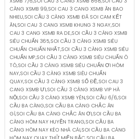
XSMB 7/6
,
SOI CẦU 3 CÀNG XSMB 868
,
SOI CẦU 3
CÀNG XSMB 99
,
SOI CAU 3 CANG XSMB ĂN BAO
NHIEU
,
SOI CẦU 3 CÀNG XSMB ĐÃ SOI CAM KẾT
ĂN
,
SOI CAU 3 CANG XSMB KHUNG 3 NGAY
,
SOI
CAU 3 CANG XSMB RA DE
,
SOI CẦU 3 CÀNG XSMB
SIÊU CHUẨN 365
,
SOI CẦU 3 CÀNG XSMB SIÊU
CHUẨN CHUẨN NHẤT
,
SOI CẦU 3 CÀNG XSMB SIÊU
CHUẨN MP
,
SOI CẦU 3 CÀNG XSMB SIÊU CHUẨN Ô
TÔ
,
SOI CẦU 3 CÀNG XSMB SIÊU CHUẨN ƠI HÔM
NAY
,
SOI CẦU 3 CÀNG XSMB SIÊU CHUẨN
QUAY
,
SOI CẦU 3 CÀNG XSMB SỐ ĐỀ
,
SOI CAU 3
CANG XSMB ƯI
,
SOI CẦU 3 CÀNG XSMB VIP HÀ
NỘI
,
SOI CẦU 3 CÀNG XSMB YÊN
,
SOI CẦU 6/6
,
SOI
CẦU BA CÀNG
,
SOI CẦU BA CÀNG CHẮC ĂN
GÌ
,
SOI CẦU BA CÀNG CHẮC ĂN ƠI
,
SOI CẦU BA
CÀNG HÔM NAY HUYỀN TRANG
,
SOI CẦU BA
CÀNG HÔM NAY KÈO NHÀ CÁI
,
SOI CẦU BA CÀNG
HÔM NAY QUAY THỬ MIỀN BẮC
,
SOI CẦU BA