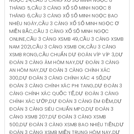
NGỌC 24
,
CẦU 3 CÀNG XỔ SỐ MINH NGỌC 8
THÁNG 5
,
CẦU 3 CÀNG XỔ SỐ MINH NGỌC 8
THÁNG 6
,
CẦU 3 CÀNG XỔ SỐ MINH NGỌC BAO
NHIÊU NGÀY
,
CẦU 3 CÀNG XỔ SỐ MINH NGỌC Ơ
MIỀN BẮC
,
CẦU 3 CÀNG XỔ SỐ MINH NGỌC
ONLINE
,
CẦU 3 CÀNG XSMB 49
,
CẦU 3 CÀNG XSMB
NAM 2021
,
CẦU 3 CÀNG XSMB OK
,
CẦU 3 CÀNG
XSMB RONG
,
CẦU CHUẨN DỰ ĐOÁN VÍP VÍP 3
,
DỰ
ĐOÁN 3 CÀNG ÂM HÔM NAY
,
DỰ ĐOÁN 3 CÀNG
AN HÔM NAY
,
DỰ ĐOÁN 3 CÀNG CHÍNH XÁC
300
,
DỰ ĐOÁN 3 CÀNG CHÍNH XÁC 4 SỐ
,
DỰ
ĐOÁN 3 CÀNG CHÍNH XÁC PHI TANG
,
DỰ ĐOÁN 3
CÀNG CHÍNH XÁC QUỐC TẾ
,
DỰ ĐOÁN 3 CÀNG
CHÍNH XÁC ƯỚP
,
DỰ ĐOÁN 3 CÀNG ÊM ĐỀM
,
DỰ
ĐOÁN 3 CÀNG SIÊU CHUẨN MPO
,
DỰ ĐOÁN 3
CÀNG XSMB 207
,
DỰ ĐOÁN 3 CÀNG XSMB
500
,
DỰ ĐOÁN 3 CÀNG XSMB BAO NHIÊU TIỀN
,
DỰ
ĐOÁN 3 CÀNG XSMB MIỀN TRUNG HÔM NAY
,
DỰ