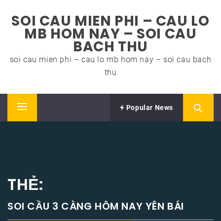
Skip
SOI CAU MIEN PHI – CAU LO
to
MB HOM NAY – SOI CAU
content
BACH THU
soi cau mien phi – cau lo mb hom nay – soi cau bach
thu
Popular News
Primary
Menu
THẺ:
SOI CẦU 3 CÀNG HÔM NAY YÊN BÁI