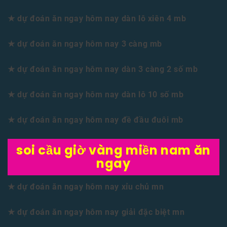
★ dự đoán ăn ngay hôm nay dàn lô xiên 4 mb
★ dự đoán ăn ngay hôm nay 3 càng mb
★ dự đoán ăn ngay hôm nay dàn 3 càng 2 số mb
★ dự đoán ăn ngay hôm nay dàn lô 10 số mb
★ dự đoán ăn ngay hôm nay đề đầu đuôi mb
soi cầu giờ vàng miền nam ăn
ngay
★ dự đoán ăn ngay hôm nay xỉu chủ mn
★ dự đoán ăn ngay hôm nay giải đặc biệt mn