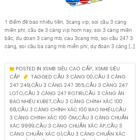
1 điểm đề bao nhiêu tiền, 3cang vip, soi cầu 3 càng
miền phí, cầu de 3 càng vip hom nay, soi 3 càng miền
bắc, du doan 3 cang mb, cau 3cang mb, soi cầu 247 3
càng, soi cầu ba càng mb miễn phí, dự đoán 3 càng […]
POSTED IN
XSMB SIÊU CAO CẤP
,
XSMB SIÊU
CẤP
TAGGED
CẦU 3 CÀNG 00
,
CẦU 3 CÀNG
247 249
,
CẦU 3 CÀNG 247 365
,
CẦU 3 CÀNG 247
LOTO
,
CẦU 3 CÀNG 247 ROTIRI
,
CẦU 3 CÀNG ĂN
BAO NHIÊU KUBET
,
CẦU 3 CÀNG CHÍNH XÁC 100
68
,
CẦU 3 CÀNG CHÍNH XÁC 100 BAO NHIÊU
,
CẦU
3 CÀNG CHÍNH XÁC 100 ÔM
,
CẦU 3 CÀNG CHUẨN
XÁC 9999
,
CẦU 3 CÀNG CHUẨN XÁC ÂP
,
CẦU 3
CÀNG CHUẨN XÁC GÌ
,
CẦU 3 CÀNG CHUẨN XÁC