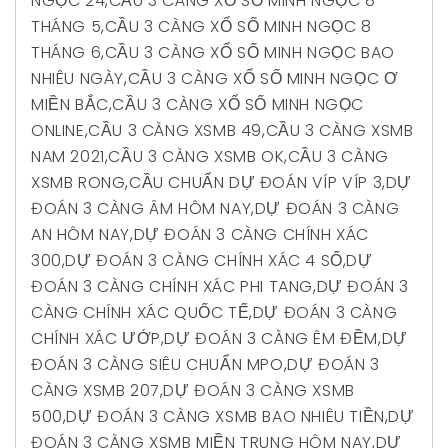
NGỌC 24
,
CẦU 3 CÀNG XỔ SỐ MINH NGỌC 8
THÁNG 5
,
CẦU 3 CÀNG XỔ SỐ MINH NGỌC 8
THÁNG 6
,
CẦU 3 CÀNG XỔ SỐ MINH NGỌC BAO
NHIÊU NGÀY
,
CẦU 3 CÀNG XỔ SỐ MINH NGỌC Ơ
MIỀN BẮC
,
CẦU 3 CÀNG XỔ SỐ MINH NGỌC
ONLINE
,
CẦU 3 CÀNG XSMB 49
,
CẦU 3 CÀNG XSMB
NAM 2021
,
CẦU 3 CÀNG XSMB OK
,
CẦU 3 CÀNG
XSMB RONG
,
CẦU CHUẨN DỰ ĐOÁN VÍP VÍP 3
,
DỰ
ĐOÁN 3 CÀNG ÂM HÔM NAY
,
DỰ ĐOÁN 3 CÀNG
AN HÔM NAY
,
DỰ ĐOÁN 3 CÀNG CHÍNH XÁC
300
,
DỰ ĐOÁN 3 CÀNG CHÍNH XÁC 4 SỐ
,
DỰ
ĐOÁN 3 CÀNG CHÍNH XÁC PHI TANG
,
DỰ ĐOÁN 3
CÀNG CHÍNH XÁC QUỐC TẾ
,
DỰ ĐOÁN 3 CÀNG
CHÍNH XÁC ƯỚP
,
DỰ ĐOÁN 3 CÀNG ÊM ĐỀM
,
DỰ
ĐOÁN 3 CÀNG SIÊU CHUẨN MPO
,
DỰ ĐOÁN 3
CÀNG XSMB 207
,
DỰ ĐOÁN 3 CÀNG XSMB
500
,
DỰ ĐOÁN 3 CÀNG XSMB BAO NHIÊU TIỀN
,
DỰ
ĐOÁN 3 CÀNG XSMB MIỀN TRUNG HÔM NAY
,
DỰ