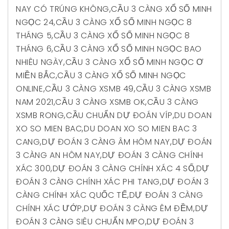
NAY CÓ TRÚNG KHÔNG
,
CẦU 3 CÀNG XỔ SỐ MINH
NGỌC 24
,
CẦU 3 CÀNG XỔ SỐ MINH NGỌC 8
THÁNG 5
,
CẦU 3 CÀNG XỔ SỐ MINH NGỌC 8
THÁNG 6
,
CẦU 3 CÀNG XỔ SỐ MINH NGỌC BAO
NHIÊU NGÀY
,
CẦU 3 CÀNG XỔ SỐ MINH NGỌC Ơ
MIỀN BẮC
,
CẦU 3 CÀNG XỔ SỐ MINH NGỌC
ONLINE
,
CẦU 3 CÀNG XSMB 49
,
CẦU 3 CÀNG XSMB
NAM 2021
,
CẦU 3 CÀNG XSMB OK
,
CẦU 3 CÀNG
XSMB RONG
,
CẦU CHUẨN DỰ ĐOÁN VÍP
,
DU DOAN
XO SO MIEN BAC
,
DU DOAN XO SO MIEN BAC 3
CANG
,
DỰ ĐOÁN 3 CÀNG ÂM HÔM NAY
,
DỰ ĐOÁN
3 CÀNG AN HÔM NAY
,
DỰ ĐOÁN 3 CÀNG CHÍNH
XÁC 300
,
DỰ ĐOÁN 3 CÀNG CHÍNH XÁC 4 SỐ
,
DỰ
ĐOÁN 3 CÀNG CHÍNH XÁC PHI TANG
,
DỰ ĐOÁN 3
CÀNG CHÍNH XÁC QUỐC TẾ
,
DỰ ĐOÁN 3 CÀNG
CHÍNH XÁC ƯỚP
,
DỰ ĐOÁN 3 CÀNG ÊM ĐỀM
,
DỰ
ĐOÁN 3 CÀNG SIÊU CHUẨN MPO
,
DỰ ĐOÁN 3