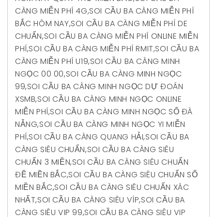
CÀNG MIỄN PHÍ 4G
,
SOI CẦU BA CÀNG MIỄN PHÍ
BẮC HÔM NAY
,
SOI CẦU BA CÀNG MIỄN PHÍ DE
CHUẨN
,
SOI CẦU BA CÀNG MIỄN PHÍ ONLINE MIỄN
PHÍ
,
SOI CẦU BA CÀNG MIỄN PHÍ RMIT
,
SOI CẦU BA
CÀNG MIỄN PHÍ U19
,
SOI CẦU BA CÀNG MINH
NGỌC 00 00
,
SOI CẦU BA CÀNG MINH NGỌC
99
,
SOI CẦU BA CÀNG MINH NGỌC DỰ ĐOÁN
XSMB
,
SOI CẦU BA CÀNG MINH NGỌC ONLINE
MIỄN PHÍ
,
SOI CẦU BA CÀNG MINH NGỌC SỐ ĐÀ
NẴNG
,
SOI CẦU BA CÀNG MINH NGỌC YI MIỄN
PHÍ
,
SOI CẦU BA CÀNG QUANG HẢI
,
SOI CẦU BA
CÀNG SIÊU CHUẨN
,
SOI CẦU BA CÀNG SIÊU
CHUẨN 3 MIỀN
,
SOI CẦU BA CÀNG SIÊU CHUẨN
ĐỀ MIỀN BẮC
,
SOI CẦU BA CÀNG SIÊU CHUẨN SỐ
MIỀN BẮC
,
SOI CẦU BA CÀNG SIÊU CHUẨN XÁC
NHẤT
,
SOI CẦU BA CÀNG SIÊU VÍP
,
SOI CẦU BA
CÀNG SIÊU VIP 99
,
SOI CẦU BA CÀNG SIÊU VIP