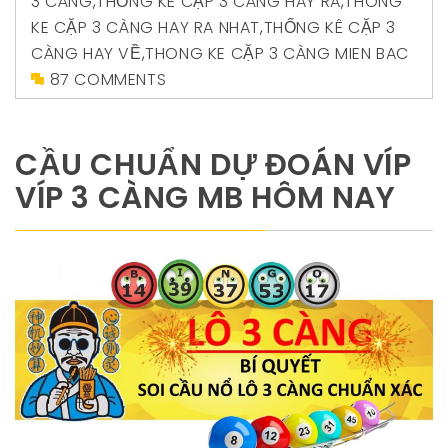
3 CÀNG
,
THỐNG KÊ CẶP 3 CÀNG HAY RA
,
THONG
KE CẶP 3 CÀNG HAY RA NHAT
,
THỐNG KÊ CẶP 3
CÀNG HAY VỀ
,
THONG KE CẶP 3 CÀNG MIEN BAC
87 COMMENTS
CẦU CHUẨN DỰ ĐOÁN VÍP
VÍP 3 CÀNG MB HÔM NAY