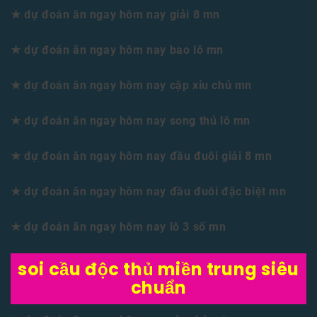
★ dự đoán ăn ngay hôm nay giải 8 mn
★ dự đoán ăn ngay hôm nay bao lô mn
★ dự đoán ăn ngay hôm nay cặp xỉu chủ mn
★ dự đoán ăn ngay hôm nay song thủ lô mn
★ dự đoán ăn ngay hôm nay đầu đuôi giải 8 mn
★ dự đoán ăn ngay hôm nay đầu đuôi đặc biệt mn
★ dự đoán ăn ngay hôm nay lô 3 số mn
soi cầu độc thủ miền trung siêu
chuẩn