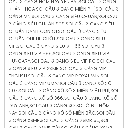
CẦU 3 CÀNG HÔM NAY YÊN BÁI
,
SOI CẦU 3 CÀNG
KHÁNH HÒA
,
SOI CẦU 3 CÀNG MIỄN PHÍ
,
SOI CẦU 3
CÀNG MN
,
SOI CẦU 3 CÀNG SIÊU CHUẨN
,
SOI CẦU
3 CÀNG SIÊU CHUẨN 999
,
SOI CẦU 3 CÀNG SIÊU
CHUẨN DANH CON GÌ
,
SOI CẦU 3 CÀNG SIÊU
CHUẨN ONLINE CHỐT
,
SOI CAU 3 CANG SIEU
VIP
,
SOI CAU 3 CANG SIEU VIP 66
,
SOI CAU 3
CANG SIEU VIP 888
,
SOI CAU 3 CANG SIEU VIP
HUNGARY
,
SOI CAU 3 CANG SIEU VIP RO
,
SOI CAU
3 CANG SIEU VIP XSMB
,
SOI CẦU 3 CÀNG VIP
ENGLISH
,
SOI CẦU 3 CÀNG VIP ROYAL WIN
,
SOI
CẦU 3 CÀNG VIP UMA
,
SOI CẦU 3 CÀNG XỔ SỐ
007
,
SOI CẦU 3 CÀNG XỔ SỐ 3 MIỀN MIỄN PHÍ
,
SOI
CẦU 3 CÀNG XỔ SỐ 366
,
SOI CẦU 3 CÀNG XỔ SỐ
DUY ANH
,
SOI CẦU 3 CÀNG XỔ SỐ LÔ ĐỀ HÔM
NAY
,
SOI CẦU 3 CÀNG XỔ SỐ MIỀN BẮC
,
SOI CẦU
3 CÀNG XSMB
,
SOI CẦU 3 CÀNG XSMB 56
,
SOI
CAU 3 CANG XSMB 7/6
,
SOI CẦU 3 CÀNG XSMB