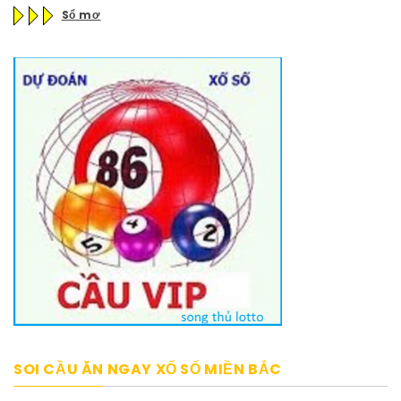
Sổ mơ
SOI CẦU ĂN NGAY XỔ SỐ MIỀN BẮC