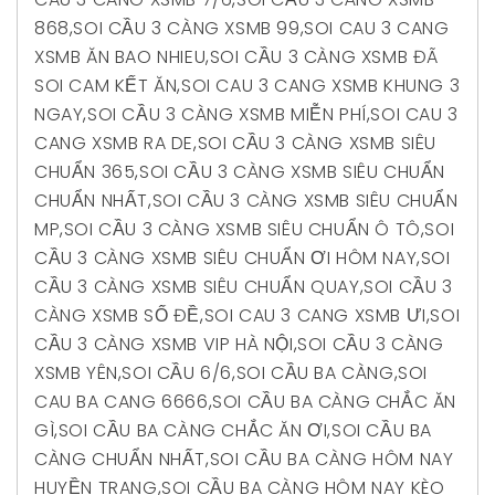
868
,
SOI CẦU 3 CÀNG XSMB 99
,
SOI CAU 3 CANG
XSMB ĂN BAO NHIEU
,
SOI CẦU 3 CÀNG XSMB ĐÃ
SOI CAM KẾT ĂN
,
SOI CAU 3 CANG XSMB KHUNG 3
NGAY
,
SOI CẦU 3 CÀNG XSMB MIỄN PHÍ
,
SOI CAU 3
CANG XSMB RA DE
,
SOI CẦU 3 CÀNG XSMB SIÊU
CHUẨN 365
,
SOI CẦU 3 CÀNG XSMB SIÊU CHUẨN
CHUẨN NHẤT
,
SOI CẦU 3 CÀNG XSMB SIÊU CHUẨN
MP
,
SOI CẦU 3 CÀNG XSMB SIÊU CHUẨN Ô TÔ
,
SOI
CẦU 3 CÀNG XSMB SIÊU CHUẨN ƠI HÔM NAY
,
SOI
CẦU 3 CÀNG XSMB SIÊU CHUẨN QUAY
,
SOI CẦU 3
CÀNG XSMB SỐ ĐỀ
,
SOI CAU 3 CANG XSMB ƯI
,
SOI
CẦU 3 CÀNG XSMB VIP HÀ NỘI
,
SOI CẦU 3 CÀNG
XSMB YÊN
,
SOI CẦU 6/6
,
SOI CẦU BA CÀNG
,
SOI
CAU BA CANG 6666
,
SOI CẦU BA CÀNG CHẮC ĂN
GÌ
,
SOI CẦU BA CÀNG CHẮC ĂN ƠI
,
SOI CẦU BA
CÀNG CHUẨN NHẤT
,
SOI CẦU BA CÀNG HÔM NAY
HUYỀN TRANG
,
SOI CẦU BA CÀNG HÔM NAY KÈO