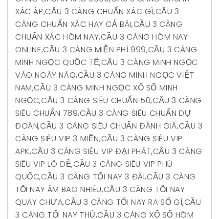
XÁC ÂP
,
CẦU 3 CÀNG CHUẨN XÁC GÌ
,
CẦU 3
CÀNG CHUẨN XÁC HAY CẢ BÀI
,
CẦU 3 CÀNG
CHUẨN XÁC HÔM NAY
,
CẦU 3 CÀNG HÔM NAY
ONLINE
,
CẦU 3 CÀNG MIỄN PHÍ 999
,
CẦU 3 CÀNG
MINH NGỌC QUỐC TẾ
,
CẦU 3 CÀNG MINH NGỌC
VÀO NGÀY NÀO
,
CẦU 3 CÀNG MINH NGỌC VIỆT
NAM
,
CẦU 3 CÀNG MINH NGỌC XỔ SỐ MINH
NGỌC
,
CẦU 3 CÀNG SIÊU CHUẨN 50
,
CẦU 3 CÀNG
SIÊU CHUẨN 789
,
CẦU 3 CÀNG SIÊU CHUẨN DỰ
ĐOÁN
,
CẦU 3 CÀNG SIÊU CHUẨN ĐÁNH GIÁ
,
CẦU 3
CÀNG SIÊU VIP 3 MIỀN
,
CẦU 3 CÀNG SIÊU VIP
APK
,
CẦU 3 CÀNG SIÊU VIP ĐẠI PHÁT
,
CẦU 3 CÀNG
SIÊU VIP LÔ ĐỀ
,
CẦU 3 CÀNG SIÊU VIP PHÚ
QUỐC
,
CẦU 3 CÀNG TỐI NAY 3 ĐÀI
,
CẦU 3 CÀNG
TỐI NAY ÂM BAO NHIÊU
,
CẦU 3 CÀNG TỐI NAY
QUAY CHƯA
,
CẦU 3 CÀNG TỐI NAY RA SỐ GÌ
,
CẦU
3 CÀNG TỐI NAY THỦ
,
CẦU 3 CÀNG XỔ SỐ HÔM