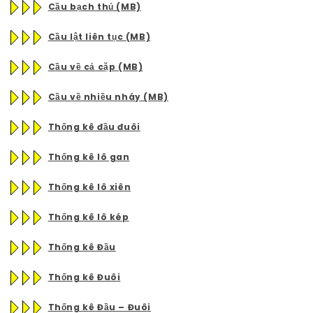
Cầu bạch thủ (MB)
Cầu lật liên tục (MB)
Cầu về cả cặp (MB)
Cầu về nhiều nháy (MB)
Thống kê đầu đuôi
Thống kê lô gan
Thống kê lô xiên
Thống kê lô kép
Thống kê Đầu
Thống kê Đuôi
Thống kê Đầu – Đuôi