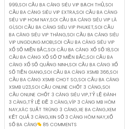
999
,
SOI CẦU BA CÀNG SIÊU VIP BẠCH THỦ
,
SOI
CẦU BA CÀNG SIÊU VIP EXTRA
,
SOI CẦU BA CÀNG
SIÊU VIP HOM NAY
,
SOI CẦU BA CÀNG SIÊU VIP LÀ
GÌ
,
SOI CẦU BA CÀNG SIÊU VIP PHUKET
,
SOI CẦU
BA CÀNG SIÊU VIP THÁNG
,
SOI CẦU BA CÀNG SIÊU
VIP UNGDUNG.MOBI
,
SOI CẦU BA CÀNG SIÊU VIP
XỔ SỐ MIỀN BẮC
,
SOI CẦU BA CÀNG XỔ SỐ 18
,
SOI
CẦU BA CÀNG XỔ SỐ Ơ MIỀN BẮC
,
SOI CẦU BA
CÀNG XỔ SỐ QUẢNG NINH
,
SOI CẦU BA CÀNG XỔ
SỐ TIỀN GIANG
,
SOI CẦU BA CÀNG XSMB 366
,
SOI
CẦU BA CÀNG XSMB CHOT SO
,
SOI CẦU BA CÀNG
XSMB U23
,
SOI CẦU ONLINE CHỐT 3 CÀNG
,
SOI
CẦU ONLINE CHỐT 3 CÀNG SIÊU VIP
,
TỶ LỆ ĐÁNH
3 CÀNG
,
TỶ LỆ ĐỀ 3 CÀNG
,
VÍP 3 CÀNG MB HÔM
NAY
,
XÁC SUẤT TRÚNG 3 CÀNG
,
XE BA CÀNG
,
XEM
KẾT QUẢ 3 CÀNG
,
XIN SỐ 3 CÀNG HÔM NAY
,
XỔ
SỐ BA CÀNG
85 COMMENTS