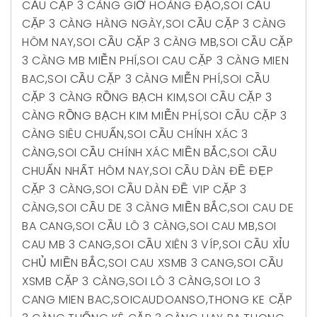
CẦU CẶP 3 CÀNG GIỜ HOÀNG ĐẠO
,
SOI CẦU
CẶP 3 CÀNG HÀNG NGÀY
,
SOI CẦU CẶP 3 CÀNG
HÔM NAY
,
SOI CẦU CẶP 3 CÀNG MB
,
SOI CẦU CẶP
3 CÀNG MB MIỄN PHÍ
,
SOI CAU CẶP 3 CÀNG MIEN
BAC
,
SOI CẦU CẶP 3 CÀNG MIỄN PHÍ
,
SOI CẦU
CẶP 3 CÀNG RỒNG BẠCH KIM
,
SOI CẦU CẶP 3
CÀNG RỒNG BẠCH KIM MIỄN PHÍ
,
SOI CẦU CẶP 3
CÀNG SIÊU CHUẨN
,
SOI CẦU CHÍNH XÁC 3
CÀNG
,
SOI CẦU CHÍNH XÁC MIỀN BẮC
,
SOI CẦU
CHUẨN NHẤT HÔM NAY
,
SOI CẦU DÀN ĐỀ ĐẸP
CẶP 3 CÀNG
,
SOI CẦU DÀN ĐỀ VIP CẶP 3
CÀNG
,
SOI CẦU DE 3 CÀNG MIỀN BẮC
,
SOI CAU DE
BA CANG
,
SOI CẦU LÔ 3 CÀNG
,
SOI CAU MB
,
SOI
CAU MB 3 CANG
,
SOI CẦU XIÊN 3 VÍP
,
SOI CẦU XỈU
CHỦ MIỀN BẮC
,
SOI CAU XSMB 3 CANG
,
SOI CẦU
XSMB CẶP 3 CÀNG
,
SOI LÔ 3 CÀNG
,
SOI LO 3
CANG MIEN BAC
,
SOICAUDOANSO
,
THONG KE CẶP