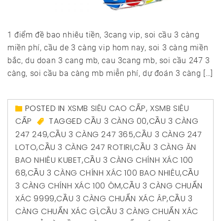
1 điểm đề bao nhiêu tiền, 3cang vip, soi cầu 3 càng
miền phí, cầu de 3 càng vip hom nay, soi 3 càng miền
bắc, du doan 3 cang mb, cau 3cang mb, soi cầu 247 3
càng, soi cầu ba càng mb miễn phí, dự đoán 3 càng […]
POSTED IN
XSMB SIÊU CAO CẤP
,
XSMB SIÊU
CẤP
TAGGED
CẦU 3 CÀNG 00
,
CẦU 3 CÀNG
247 249
,
CẦU 3 CÀNG 247 365
,
CẦU 3 CÀNG 247
LOTO
,
CẦU 3 CÀNG 247 ROTIRI
,
CẦU 3 CÀNG ĂN
BAO NHIÊU KUBET
,
CẦU 3 CÀNG CHÍNH XÁC 100
68
,
CẦU 3 CÀNG CHÍNH XÁC 100 BAO NHIÊU
,
CẦU
3 CÀNG CHÍNH XÁC 100 ÔM
,
CẦU 3 CÀNG CHUẨN
XÁC 9999
,
CẦU 3 CÀNG CHUẨN XÁC ÂP
,
CẦU 3
CÀNG CHUẨN XÁC GÌ
,
CẦU 3 CÀNG CHUẨN XÁC