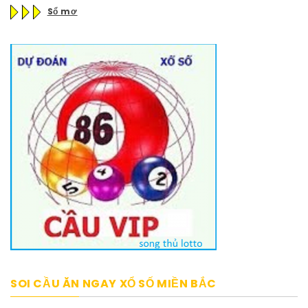
Sổ mơ
SOI CẦU ĂN NGAY XỔ SỐ MIỀN BẮC