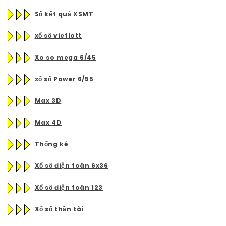
Sổ kết quả XSMT
xổ số vietlott
Xo so mega 6/45
xổ số Power 6/55
Max 3D
Max 4D
Thống kê
Xổ số điện toán 6x36
Xổ số điện toán 123
Xổ số thần tài