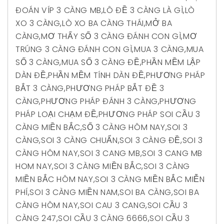
ĐOÁN VÍP 3 CÀNG MB
,
LÔ ĐỀ 3 CÀNG LÀ GÌ
,
LÒ
XO 3 CÀNG
,
LÒ XO BA CÀNG THÁI
,
MỞ BA
CÀNG
,
MƠ THẤY SỐ 3 CÀNG ĐÁNH CON GÌ
,
MƠ
TRÚNG 3 CÀNG ĐÁNH CON GÌ
,
MUA 3 CÀNG
,
MUA
SỐ 3 CÀNG
,
MUA SỐ 3 CÀNG ĐỀ
,
PHẦN MỀM LẬP
DÀN ĐỀ
,
PHẦN MỀM TÍNH DÀN ĐỀ
,
PHƯƠNG PHÁP
BẮT 3 CÀNG
,
PHƯƠNG PHÁP BẮT ĐỀ 3
CÀNG
,
PHƯƠNG PHÁP ĐÁNH 3 CÀNG
,
PHƯƠNG
PHÁP LOẠI CHẠM ĐỀ
,
PHƯƠNG PHÁP SOI CẦU 3
CÀNG MIỀN BẮC
,
SỐ 3 CÀNG HÔM NAY
,
SOI 3
CÀNG
,
SOI 3 CÀNG CHUẨN
,
SOI 3 CÀNG ĐỀ
,
SOI 3
CÀNG HÔM NAY
,
SOI 3 CANG MB
,
SOI 3 CANG MB
HOM NAY
,
SOI 3 CÀNG MIỀN BẮC
,
SOI 3 CÀNG
MIỀN BẮC HÔM NAY
,
SOI 3 CÀNG MIỀN BẮC MIỄN
PHÍ
,
SOI 3 CÀNG MIỀN NAM
,
SOI BA CÀNG
,
SOI BA
CÀNG HÔM NAY
,
SOI CAU 3 CANG
,
SOI CẦU 3
CÀNG 247
,
SOI CẦU 3 CÀNG 6666
,
SOI CẦU 3