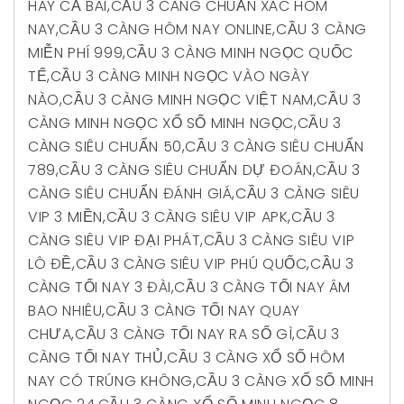
HAY CẢ BÀI
,
CẦU 3 CÀNG CHUẨN XÁC HÔM
NAY
,
CẦU 3 CÀNG HÔM NAY ONLINE
,
CẦU 3 CÀNG
MIỄN PHÍ 999
,
CẦU 3 CÀNG MINH NGỌC QUỐC
TẾ
,
CẦU 3 CÀNG MINH NGỌC VÀO NGÀY
NÀO
,
CẦU 3 CÀNG MINH NGỌC VIỆT NAM
,
CẦU 3
CÀNG MINH NGỌC XỔ SỐ MINH NGỌC
,
CẦU 3
CÀNG SIÊU CHUẨN 50
,
CẦU 3 CÀNG SIÊU CHUẨN
789
,
CẦU 3 CÀNG SIÊU CHUẨN DỰ ĐOÁN
,
CẦU 3
CÀNG SIÊU CHUẨN ĐÁNH GIÁ
,
CẦU 3 CÀNG SIÊU
VIP 3 MIỀN
,
CẦU 3 CÀNG SIÊU VIP APK
,
CẦU 3
CÀNG SIÊU VIP ĐẠI PHÁT
,
CẦU 3 CÀNG SIÊU VIP
LÔ ĐỀ
,
CẦU 3 CÀNG SIÊU VIP PHÚ QUỐC
,
CẦU 3
CÀNG TỐI NAY 3 ĐÀI
,
CẦU 3 CÀNG TỐI NAY ÂM
BAO NHIÊU
,
CẦU 3 CÀNG TỐI NAY QUAY
CHƯA
,
CẦU 3 CÀNG TỐI NAY RA SỐ GÌ
,
CẦU 3
CÀNG TỐI NAY THỦ
,
CẦU 3 CÀNG XỔ SỐ HÔM
NAY CÓ TRÚNG KHÔNG
,
CẦU 3 CÀNG XỔ SỐ MINH