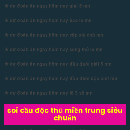
★ dự đoán ăn ngay hôm nay giải 8 mn
★ dự đoán ăn ngay hôm nay bao lô mn
★ dự đoán ăn ngay hôm nay cặp xỉu chủ mn
★ dự đoán ăn ngay hôm nay song thủ lô mn
★ dự đoán ăn ngay hôm nay đầu đuôi giải 8 mn
★ dự đoán ăn ngay hôm nay đầu đuôi đặc biệt mn
★ dự đoán ăn ngay hôm nay lô 3 số mn
soi cầu độc thủ miền trung siêu
chuẩn