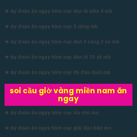
★ dự đoán ăn ngay hôm nay dàn lô xiên 4 mb
★ dự đoán ăn ngay hôm nay 3 càng mb
★ dự đoán ăn ngay hôm nay dàn 3 càng 2 số mb
★ dự đoán ăn ngay hôm nay dàn lô 10 số mb
★ dự đoán ăn ngay hôm nay đề đầu đuôi mb
soi cầu giờ vàng miền nam ăn
ngay
★ dự đoán ăn ngay hôm nay xỉu chủ mn
★ dự đoán ăn ngay hôm nay giải đặc biệt mn