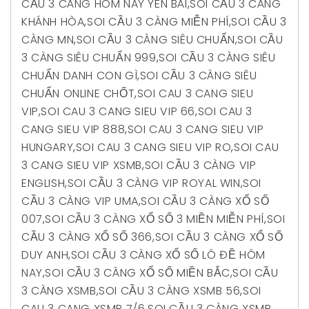
CẦU 3 CÀNG HÔM NAY YÊN BÁI
,
SOI CẦU 3 CÀNG
KHÁNH HÒA
,
SOI CẦU 3 CÀNG MIỄN PHÍ
,
SOI CẦU 3
CÀNG MN
,
SOI CẦU 3 CÀNG SIÊU CHUẨN
,
SOI CẦU
3 CÀNG SIÊU CHUẨN 999
,
SOI CẦU 3 CÀNG SIÊU
CHUẨN DANH CON GÌ
,
SOI CẦU 3 CÀNG SIÊU
CHUẨN ONLINE CHỐT
,
SOI CAU 3 CANG SIEU
VIP
,
SOI CAU 3 CANG SIEU VIP 66
,
SOI CAU 3
CANG SIEU VIP 888
,
SOI CAU 3 CANG SIEU VIP
HUNGARY
,
SOI CAU 3 CANG SIEU VIP RO
,
SOI CAU
3 CANG SIEU VIP XSMB
,
SOI CẦU 3 CÀNG VIP
ENGLISH
,
SOI CẦU 3 CÀNG VIP ROYAL WIN
,
SOI
CẦU 3 CÀNG VIP UMA
,
SOI CẦU 3 CÀNG XỔ SỐ
007
,
SOI CẦU 3 CÀNG XỔ SỐ 3 MIỀN MIỄN PHÍ
,
SOI
CẦU 3 CÀNG XỔ SỐ 366
,
SOI CẦU 3 CÀNG XỔ SỐ
DUY ANH
,
SOI CẦU 3 CÀNG XỔ SỐ LÔ ĐỀ HÔM
NAY
,
SOI CẦU 3 CÀNG XỔ SỐ MIỀN BẮC
,
SOI CẦU
3 CÀNG XSMB
,
SOI CẦU 3 CÀNG XSMB 56
,
SOI
CAU 3 CANG XSMB 7/6
,
SOI CẦU 3 CÀNG XSMB