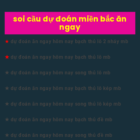
soi cầu dự đoán miền bắc ăn
ngay
★
dự đoán ăn ngay hôm nay bạch thủ lô 2 nháy mb
★
dự đoán ăn ngay hôm nay bạch thủ lô mb
★ dự đoán ăn ngay hôm nay song thủ lô mb
★ dự đoán ăn ngay hôm nay bạch thủ lô kép mb
★ dự đoán ăn ngay hôm nay song thủ lô kép mb
★ dự đoán ăn ngay hôm nay bạch thủ đề mb
★ dự đoán ăn ngay hôm nay song thủ đề mb