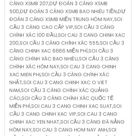
CÀNG XSMB 207
,
DỰ ĐOÁN 3 CÀNG XSMB
500
,
DỰ ĐOÁN 3 CÀNG XSMB BAO NHIÊU TIỀN
,
DỰ
ĐOÁN 3 CÀNG XSMB MIỀN TRUNG HÔM NAY
,
SOI
CẦU 3 CÀNG CAO CẤP VIP
,
SOI CẦU 3 CÀNG
CHÍNH XÁC 100 ĐẦU
,
SOI CAU 3 CANG CHINH XAC
200
,
SOI CẦU 3 CÀNG CHÍNH XÁC 555
,
SOI CẦU 3
CÀNG CHINH XAC 6666 MIỄN PHÍ
,
SOI CẦU 3
CÀNG CHÍNH XÁC BAO NHIÊU
,
SOI CẦU 3 CÀNG
CHÍNH XÁC HÔM NAY
,
SOI CAU 3 CANG CHINH
XAC MIEN PHI
,
SOI CẦU 3 CÀNG CHÍNH XÁC
NHẤT
,
SOI CAU 3 CANG CHINH XAC O VIET
NAM
,
SOI CẦU 3 CÀNG CHÍNH XÁC QUẢNG
CÁO
,
SOI CẦU 3 CÀNG CHÍNH XÁC QUỐC TẾ
MIỄN PHÍ
,
SOI CAU 3 CANG CHINH XAC SUAT
,
SOI
CẦU 3 CANG CHINH XAC VIP
,
SOI CAU 3 CANG
CHINH XAC YEN NHAT
,
SOI CẦU 3 CÀNG ĐÀ NẴNG
HÔM NAY
,
SOI CAU 3 CANG HOM NAY ANH
,
SOI