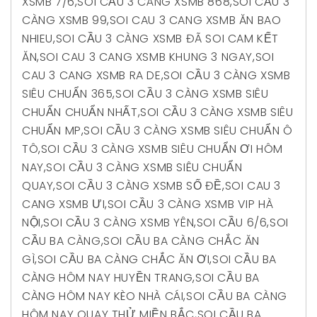
XSMB 7/6
,
SOI CẦU 3 CÀNG XSMB 868
,
SOI CẦU 3
CÀNG XSMB 99
,
SOI CAU 3 CANG XSMB ĂN BAO
NHIEU
,
SOI CẦU 3 CÀNG XSMB ĐÃ SOI CAM KẾT
ĂN
,
SOI CAU 3 CANG XSMB KHUNG 3 NGAY
,
SOI
CAU 3 CANG XSMB RA DE
,
SOI CẦU 3 CÀNG XSMB
SIÊU CHUẨN 365
,
SOI CẦU 3 CÀNG XSMB SIÊU
CHUẨN CHUẨN NHẤT
,
SOI CẦU 3 CÀNG XSMB SIÊU
CHUẨN MP
,
SOI CẦU 3 CÀNG XSMB SIÊU CHUẨN Ô
TÔ
,
SOI CẦU 3 CÀNG XSMB SIÊU CHUẨN ƠI HÔM
NAY
,
SOI CẦU 3 CÀNG XSMB SIÊU CHUẨN
QUAY
,
SOI CẦU 3 CÀNG XSMB SỐ ĐỀ
,
SOI CAU 3
CANG XSMB ƯI
,
SOI CẦU 3 CÀNG XSMB VIP HÀ
NỘI
,
SOI CẦU 3 CÀNG XSMB YÊN
,
SOI CẦU 6/6
,
SOI
CẦU BA CÀNG
,
SOI CẦU BA CÀNG CHẮC ĂN
GÌ
,
SOI CẦU BA CÀNG CHẮC ĂN ƠI
,
SOI CẦU BA
CÀNG HÔM NAY HUYỀN TRANG
,
SOI CẦU BA
CÀNG HÔM NAY KÈO NHÀ CÁI
,
SOI CẦU BA CÀNG
HÔM NAY QUAY THỬ MIỀN BẮC
,
SOI CẦU BA