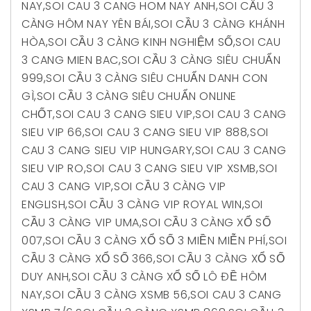
NAY
,
SOI CAU 3 CANG HOM NAY ANH
,
SOI CẦU 3
CÀNG HÔM NAY YÊN BÁI
,
SOI CẦU 3 CÀNG KHÁNH
HÒA
,
SOI CẦU 3 CÀNG KINH NGHIỆM SỐ
,
SOI CAU
3 CANG MIEN BAC
,
SOI CẦU 3 CÀNG SIÊU CHUẨN
999
,
SOI CẦU 3 CÀNG SIÊU CHUẨN DANH CON
GÌ
,
SOI CẦU 3 CÀNG SIÊU CHUẨN ONLINE
CHỐT
,
SOI CAU 3 CANG SIEU VIP
,
SOI CAU 3 CANG
SIEU VIP 66
,
SOI CAU 3 CANG SIEU VIP 888
,
SOI
CAU 3 CANG SIEU VIP HUNGARY
,
SOI CAU 3 CANG
SIEU VIP RO
,
SOI CAU 3 CANG SIEU VIP XSMB
,
SOI
CAU 3 CANG VIP
,
SOI CẦU 3 CÀNG VIP
ENGLISH
,
SOI CẦU 3 CÀNG VIP ROYAL WIN
,
SOI
CẦU 3 CÀNG VIP UMA
,
SOI CẦU 3 CÀNG XỔ SỐ
007
,
SOI CẦU 3 CÀNG XỔ SỐ 3 MIỀN MIỄN PHÍ
,
SOI
CẦU 3 CÀNG XỔ SỐ 366
,
SOI CẦU 3 CÀNG XỔ SỐ
DUY ANH
,
SOI CẦU 3 CÀNG XỔ SỐ LÔ ĐỀ HÔM
NAY
,
SOI CẦU 3 CÀNG XSMB 56
,
SOI CAU 3 CANG