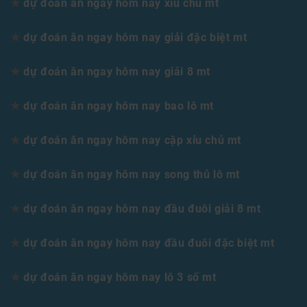
★
dự đoán ăn ngay hôm nay xỉu chủ mt
★
dự đoán ăn ngay hôm nay giải đặc biệt mt
★
dự đoán ăn ngay hôm nay giải 8 mt
★
dự đoán ăn ngay hôm nay bao lô mt
★
dự đoán ăn ngay hôm nay cặp xỉu chủ mt
★
dự đoán ăn ngay hôm nay song thủ lô mt
★
dự đoán ăn ngay hôm nay đầu đuôi giải 8 mt
★
dự đoán ăn ngay hôm nay đầu đuôi đặc biệt mt
★
dự đoán ăn ngay hôm nay lô 3 số mt