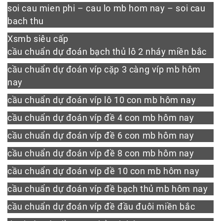
soi cau mien phi – cau lo mb hom nay – soi cau
bach thu
Xsmb siêu cấp
cầu chuẩn dự đoán bạch thủ lô 2 nháy miền bắc
cầu chuẩn dự đoán víp cặp 3 càng víp mb hôm
nay
cầu chuẩn dự đoán víp lô 10 con mb hôm nay
cầu chuẩn dự đoán víp đề 4 con mb hôm nay
cầu chuẩn dự đoán víp đề 6 con mb hôm nay
cầu chuẩn dự đoán víp đề 8 con mb hôm nay
cầu chuẩn dự đoán víp đề 10 con mb hôm nay
cầu chuẩn dự đoán víp đề bạch thủ mb hôm nay
cầu chuẩn dự đoán víp đề đầu đuôi miền bắc