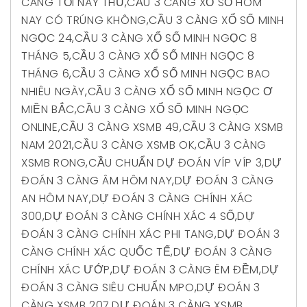
CÀNG TỐI NAY THỦ
,
CẦU 3 CÀNG XỔ SỐ HÔM
NAY CÓ TRÚNG KHÔNG
,
CẦU 3 CÀNG XỔ SỐ MINH
NGỌC 24
,
CẦU 3 CÀNG XỔ SỐ MINH NGỌC 8
THÁNG 5
,
CẦU 3 CÀNG XỔ SỐ MINH NGỌC 8
THÁNG 6
,
CẦU 3 CÀNG XỔ SỐ MINH NGỌC BAO
NHIÊU NGÀY
,
CẦU 3 CÀNG XỔ SỐ MINH NGỌC Ơ
MIỀN BẮC
,
CẦU 3 CÀNG XỔ SỐ MINH NGỌC
ONLINE
,
CẦU 3 CÀNG XSMB 49
,
CẦU 3 CÀNG XSMB
NAM 2021
,
CẦU 3 CÀNG XSMB OK
,
CẦU 3 CÀNG
XSMB RONG
,
CẦU CHUẨN DỰ ĐOÁN VÍP VÍP 3
,
DỰ
ĐOÁN 3 CÀNG ÂM HÔM NAY
,
DỰ ĐOÁN 3 CÀNG
AN HÔM NAY
,
DỰ ĐOÁN 3 CÀNG CHÍNH XÁC
300
,
DỰ ĐOÁN 3 CÀNG CHÍNH XÁC 4 SỐ
,
DỰ
ĐOÁN 3 CÀNG CHÍNH XÁC PHI TANG
,
DỰ ĐOÁN 3
CÀNG CHÍNH XÁC QUỐC TẾ
,
DỰ ĐOÁN 3 CÀNG
CHÍNH XÁC ƯỚP
,
DỰ ĐOÁN 3 CÀNG ÊM ĐỀM
,
DỰ
ĐOÁN 3 CÀNG SIÊU CHUẨN MPO
,
DỰ ĐOÁN 3
CÀNG XSMB 207
,
DỰ ĐOÁN 3 CÀNG XSMB