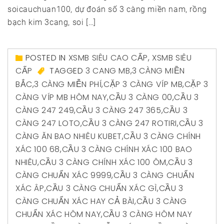
soicauchuan100, dự đoán số 3 càng miền nam, rồng
bạch kim 3cang, soi […]
POSTED IN
XSMB SIÊU CAO CẤP
,
XSMB SIÊU
CẤP
TAGGED
3 CANG MB
,
3 CÀNG MIỀN
BẮC
,
3 CÀNG MIỄN PHÍ
,
CẶP 3 CÀNG VÍP MB
,
CẶP 3
CÀNG VÍP MB HÔM NAY
,
CẦU 3 CÀNG 00
,
CẦU 3
CÀNG 247 249
,
CẦU 3 CÀNG 247 365
,
CẦU 3
CÀNG 247 LOTO
,
CẦU 3 CÀNG 247 ROTIRI
,
CẦU 3
CÀNG ĂN BAO NHIÊU KUBET
,
CẦU 3 CÀNG CHÍNH
XÁC 100 68
,
CẦU 3 CÀNG CHÍNH XÁC 100 BAO
NHIÊU
,
CẦU 3 CÀNG CHÍNH XÁC 100 ÔM
,
CẦU 3
CÀNG CHUẨN XÁC 9999
,
CẦU 3 CÀNG CHUẨN
XÁC ÂP
,
CẦU 3 CÀNG CHUẨN XÁC GÌ
,
CẦU 3
CÀNG CHUẨN XÁC HAY CẢ BÀI
,
CẦU 3 CÀNG
CHUẨN XÁC HÔM NAY
,
CẦU 3 CÀNG HÔM NAY