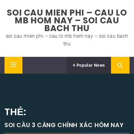
Skip
SOI CAU MIEN PHI – CAU LO
to
MB HOM NAY – SOI CAU
content
BACH THU
soi cau mien phi – cau lo mb hom nay – soi cau bach
thu
Popular News
Primary
Menu
THẺ:
SOI CẦU 3 CÀNG CHÍNH XÁC HÔM NAY