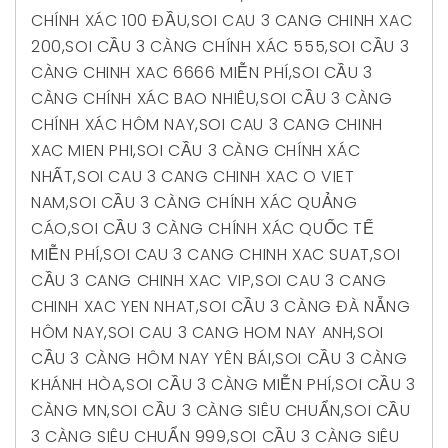
CHÍNH XÁC 100 ĐẦU
,
SOI CAU 3 CANG CHINH XAC
200
,
SOI CẦU 3 CÀNG CHÍNH XÁC 555
,
SOI CẦU 3
CÀNG CHINH XAC 6666 MIỄN PHÍ
,
SOI CẦU 3
CÀNG CHÍNH XÁC BAO NHIÊU
,
SOI CẦU 3 CÀNG
CHÍNH XÁC HÔM NAY
,
SOI CAU 3 CANG CHINH
XAC MIEN PHI
,
SOI CẦU 3 CÀNG CHÍNH XÁC
NHẤT
,
SOI CAU 3 CANG CHINH XAC O VIET
NAM
,
SOI CẦU 3 CÀNG CHÍNH XÁC QUẢNG
CÁO
,
SOI CẦU 3 CÀNG CHÍNH XÁC QUỐC TẾ
MIỄN PHÍ
,
SOI CAU 3 CANG CHINH XAC SUAT
,
SOI
CẦU 3 CANG CHINH XAC VIP
,
SOI CAU 3 CANG
CHINH XAC YEN NHAT
,
SOI CẦU 3 CÀNG ĐÀ NẴNG
HÔM NAY
,
SOI CAU 3 CANG HOM NAY ANH
,
SOI
CẦU 3 CÀNG HÔM NAY YÊN BÁI
,
SOI CẦU 3 CÀNG
KHÁNH HÒA
,
SOI CẦU 3 CÀNG MIỄN PHÍ
,
SOI CẦU 3
CÀNG MN
,
SOI CẦU 3 CÀNG SIÊU CHUẨN
,
SOI CẦU
3 CÀNG SIÊU CHUẨN 999
,
SOI CẦU 3 CÀNG SIÊU