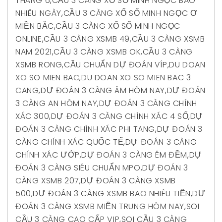
THÁNG 6
,
CẦU 3 CÀNG XỔ SỐ MINH NGỌC BAO
NHIÊU NGÀY
,
CẦU 3 CÀNG XỔ SỐ MINH NGỌC Ơ
MIỀN BẮC
,
CẦU 3 CÀNG XỔ SỐ MINH NGỌC
ONLINE
,
CẦU 3 CÀNG XSMB 49
,
CẦU 3 CÀNG XSMB
NAM 2021
,
CẦU 3 CÀNG XSMB OK
,
CẦU 3 CÀNG
XSMB RONG
,
CẦU CHUẨN DỰ ĐOÁN VÍP
,
DU DOAN
XO SO MIEN BAC
,
DU DOAN XO SO MIEN BAC 3
CANG
,
DỰ ĐOÁN 3 CÀNG ÂM HÔM NAY
,
DỰ ĐOÁN
3 CÀNG AN HÔM NAY
,
DỰ ĐOÁN 3 CÀNG CHÍNH
XÁC 300
,
DỰ ĐOÁN 3 CÀNG CHÍNH XÁC 4 SỐ
,
DỰ
ĐOÁN 3 CÀNG CHÍNH XÁC PHI TANG
,
DỰ ĐOÁN 3
CÀNG CHÍNH XÁC QUỐC TẾ
,
DỰ ĐOÁN 3 CÀNG
CHÍNH XÁC ƯỚP
,
DỰ ĐOÁN 3 CÀNG ÊM ĐỀM
,
DỰ
ĐOÁN 3 CÀNG SIÊU CHUẨN MPO
,
DỰ ĐOÁN 3
CÀNG XSMB 207
,
DỰ ĐOÁN 3 CÀNG XSMB
500
,
DỰ ĐOÁN 3 CÀNG XSMB BAO NHIÊU TIỀN
,
DỰ
ĐOÁN 3 CÀNG XSMB MIỀN TRUNG HÔM NAY
,
SOI
CẦU 3 CÀNG CAO CẤP VIP
,
SOI CẦU 3 CÀNG