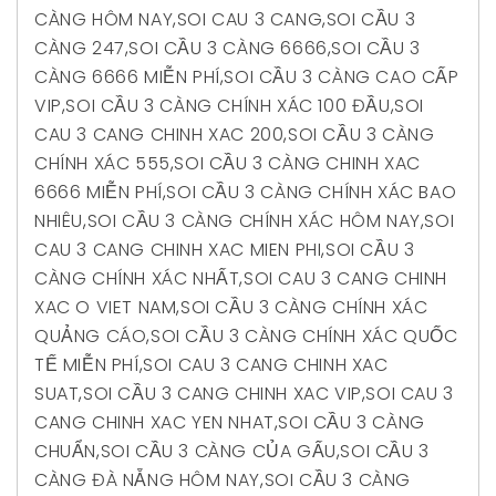
CÀNG HÔM NAY
,
SOI CAU 3 CANG
,
SOI CẦU 3
CÀNG 247
,
SOI CẦU 3 CÀNG 6666
,
SOI CẦU 3
CÀNG 6666 MIỄN PHÍ
,
SOI CẦU 3 CÀNG CAO CẤP
VIP
,
SOI CẦU 3 CÀNG CHÍNH XÁC 100 ĐẦU
,
SOI
CAU 3 CANG CHINH XAC 200
,
SOI CẦU 3 CÀNG
CHÍNH XÁC 555
,
SOI CẦU 3 CÀNG CHINH XAC
6666 MIỄN PHÍ
,
SOI CẦU 3 CÀNG CHÍNH XÁC BAO
NHIÊU
,
SOI CẦU 3 CÀNG CHÍNH XÁC HÔM NAY
,
SOI
CAU 3 CANG CHINH XAC MIEN PHI
,
SOI CẦU 3
CÀNG CHÍNH XÁC NHẤT
,
SOI CAU 3 CANG CHINH
XAC O VIET NAM
,
SOI CẦU 3 CÀNG CHÍNH XÁC
QUẢNG CÁO
,
SOI CẦU 3 CÀNG CHÍNH XÁC QUỐC
TẾ MIỄN PHÍ
,
SOI CAU 3 CANG CHINH XAC
SUAT
,
SOI CẦU 3 CANG CHINH XAC VIP
,
SOI CAU 3
CANG CHINH XAC YEN NHAT
,
SOI CẦU 3 CÀNG
CHUẨN
,
SOI CẦU 3 CÀNG CỦA GẤU
,
SOI CẦU 3
CÀNG ĐÀ NẴNG HÔM NAY
,
SOI CẦU 3 CÀNG