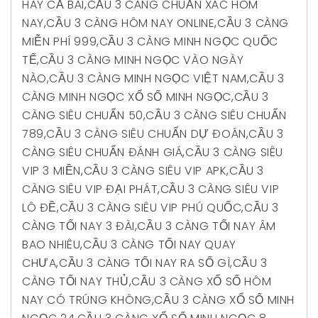
HAY CẢ BÀI
,
CẦU 3 CÀNG CHUẨN XÁC HÔM
NAY
,
CẦU 3 CÀNG HÔM NAY ONLINE
,
CẦU 3 CÀNG
MIỄN PHÍ 999
,
CẦU 3 CÀNG MINH NGỌC QUỐC
TẾ
,
CẦU 3 CÀNG MINH NGỌC VÀO NGÀY
NÀO
,
CẦU 3 CÀNG MINH NGỌC VIỆT NAM
,
CẦU 3
CÀNG MINH NGỌC XỔ SỐ MINH NGỌC
,
CẦU 3
CÀNG SIÊU CHUẨN 50
,
CẦU 3 CÀNG SIÊU CHUẨN
789
,
CẦU 3 CÀNG SIÊU CHUẨN DỰ ĐOÁN
,
CẦU 3
CÀNG SIÊU CHUẨN ĐÁNH GIÁ
,
CẦU 3 CÀNG SIÊU
VIP 3 MIỀN
,
CẦU 3 CÀNG SIÊU VIP APK
,
CẦU 3
CÀNG SIÊU VIP ĐẠI PHÁT
,
CẦU 3 CÀNG SIÊU VIP
LÔ ĐỀ
,
CẦU 3 CÀNG SIÊU VIP PHÚ QUỐC
,
CẦU 3
CÀNG TỐI NAY 3 ĐÀI
,
CẦU 3 CÀNG TỐI NAY ÂM
BAO NHIÊU
,
CẦU 3 CÀNG TỐI NAY QUAY
CHƯA
,
CẦU 3 CÀNG TỐI NAY RA SỐ GÌ
,
CẦU 3
CÀNG TỐI NAY THỦ
,
CẦU 3 CÀNG XỔ SỐ HÔM
NAY CÓ TRÚNG KHÔNG
,
CẦU 3 CÀNG XỔ SỐ MINH