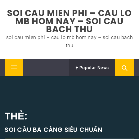
Skip
SOI CAU MIEN PHI – CAU LO
to
MB HOM NAY – SOI CAU
content
BACH THU
soi cau mien phi – cau lo mb hom nay – soi cau bach
thu
Popular News
Primary
Menu
THẺ:
SOI CẦU BA CÀNG SIÊU CHUẨN