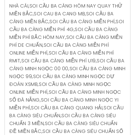
NHÀ CÁI
,
SOI CẦU BA CÀNG HÔM NAY QUAY THỬ
MIỀN BẮC
,
SOI CAU BA CANG MB
,
SOI CẦU BA
CÀNG MIỀN BẮC
,
SOI CẦU BA CÀNG MIỄN PHÍ
,
SOI
CẦU BA CÀNG MIỄN PHÍ 4G
,
SOI CẦU BA CÀNG
MIỄN PHÍ BẮC HÔM NAY
,
SOI CẦU BA CÀNG MIỄN
PHÍ DE CHUẨN
,
SOI CẦU BA CÀNG MIỄN PHÍ
ONLINE MIỄN PHÍ
,
SOI CẦU BA CÀNG MIỄN PHÍ
RMIT
,
SOI CẦU BA CÀNG MIỄN PHÍ U19
,
SOI CẦU BA
CÀNG MINH NGỌC 00 00
,
SOI CẦU BA CÀNG MINH
NGỌC 99
,
SOI CẦU BA CÀNG MINH NGỌC DỰ
ĐOÁN XSMB
,
SOI CẦU BA CÀNG MINH NGỌC
ONLINE MIỄN PHÍ
,
SOI CẦU BA CÀNG MINH NGỌC
SỐ ĐÀ NẴNG
,
SOI CẦU BA CÀNG MINH NGỌC YI
MIỄN PHÍ
,
SOI CẦU BA CÀNG QUANG HẢI
,
SOI CẦU
BA CÀNG SIÊU CHUẨN
,
SOI CẦU BA CÀNG SIÊU
CHUẨN 3 MIỀN
,
SOI CẦU BA CÀNG SIÊU CHUẨN
ĐỀ MIỀN BẮC
,
SOI CẦU BA CÀNG SIÊU CHUẨN SỐ