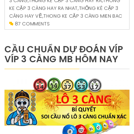
3 CÀNG
,
THỐNG KÊ CẶP 3 CÀNG HAY RA
,
THONG
KE CẶP 3 CÀNG HAY RA NHAT
,
THỐNG KÊ CẶP 3
CÀNG HAY VỀ
,
THONG KE CẶP 3 CÀNG MIEN BAC
87 COMMENTS
CẦU CHUẨN DỰ ĐOÁN VÍP
VÍP 3 CÀNG MB HÔM NAY