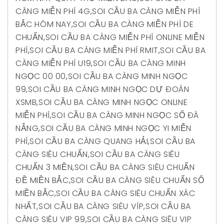
CÀNG MIỄN PHÍ 4G
,
SOI CẦU BA CÀNG MIỄN PHÍ
BẮC HÔM NAY
,
SOI CẦU BA CÀNG MIỄN PHÍ DE
CHUẨN
,
SOI CẦU BA CÀNG MIỄN PHÍ ONLINE MIỄN
PHÍ
,
SOI CẦU BA CÀNG MIỄN PHÍ RMIT
,
SOI CẦU BA
CÀNG MIỄN PHÍ U19
,
SOI CẦU BA CÀNG MINH
NGỌC 00 00
,
SOI CẦU BA CÀNG MINH NGỌC
99
,
SOI CẦU BA CÀNG MINH NGỌC DỰ ĐOÁN
XSMB
,
SOI CẦU BA CÀNG MINH NGỌC ONLINE
MIỄN PHÍ
,
SOI CẦU BA CÀNG MINH NGỌC SỐ ĐÀ
NẴNG
,
SOI CẦU BA CÀNG MINH NGỌC YI MIỄN
PHÍ
,
SOI CẦU BA CÀNG QUANG HẢI
,
SOI CẦU BA
CÀNG SIÊU CHUẨN
,
SOI CẦU BA CÀNG SIÊU
CHUẨN 3 MIỀN
,
SOI CẦU BA CÀNG SIÊU CHUẨN
ĐỀ MIỀN BẮC
,
SOI CẦU BA CÀNG SIÊU CHUẨN SỐ
MIỀN BẮC
,
SOI CẦU BA CÀNG SIÊU CHUẨN XÁC
NHẤT
,
SOI CẦU BA CÀNG SIÊU VÍP
,
SOI CẦU BA
CÀNG SIÊU VIP 99
,
SOI CẦU BA CÀNG SIÊU VIP