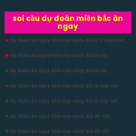
soi cầu dự đoán miền bắc ăn
ngay
★
dự đoán ăn ngay hôm nay bạch thủ lô 2 nháy mb
★
dự đoán ăn ngay hôm nay bạch thủ lô mb
★ dự đoán ăn ngay hôm nay song thủ lô mb
★ dự đoán ăn ngay hôm nay bạch thủ lô kép mb
★ dự đoán ăn ngay hôm nay song thủ lô kép mb
★ dự đoán ăn ngay hôm nay bạch thủ đề mb
★ dự đoán ăn ngay hôm nay song thủ đề mb