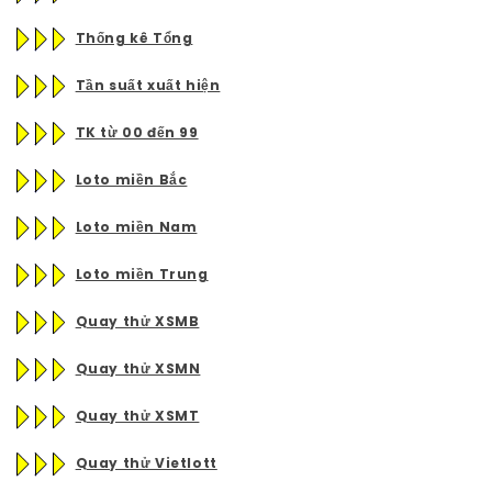
Thống kê Tổng
Tần suất xuất hiện
TK từ 00 đến 99
Loto miền Bắc
Loto miền Nam
Loto miền Trung
Quay thử XSMB
Quay thử XSMN
Quay thử XSMT
Quay thử Vietlott