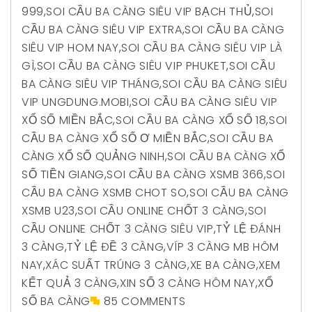
999
,
SOI CẦU BA CÀNG SIÊU VIP BẠCH THỦ
,
SOI
CẦU BA CÀNG SIÊU VIP EXTRA
,
SOI CẦU BA CÀNG
SIÊU VIP HOM NAY
,
SOI CẦU BA CÀNG SIÊU VIP LÀ
GÌ
,
SOI CẦU BA CÀNG SIÊU VIP PHUKET
,
SOI CẦU
BA CÀNG SIÊU VIP THÁNG
,
SOI CẦU BA CÀNG SIÊU
VIP UNGDUNG.MOBI
,
SOI CẦU BA CÀNG SIÊU VIP
XỔ SỐ MIỀN BẮC
,
SOI CẦU BA CÀNG XỔ SỐ 18
,
SOI
CẦU BA CÀNG XỔ SỐ Ơ MIỀN BẮC
,
SOI CẦU BA
CÀNG XỔ SỐ QUẢNG NINH
,
SOI CẦU BA CÀNG XỔ
SỐ TIỀN GIANG
,
SOI CẦU BA CÀNG XSMB 366
,
SOI
CẦU BA CÀNG XSMB CHOT SO
,
SOI CẦU BA CÀNG
XSMB U23
,
SOI CẦU ONLINE CHỐT 3 CÀNG
,
SOI
CẦU ONLINE CHỐT 3 CÀNG SIÊU VIP
,
TỶ LỆ ĐÁNH
3 CÀNG
,
TỶ LỆ ĐỀ 3 CÀNG
,
VÍP 3 CÀNG MB HÔM
NAY
,
XÁC SUẤT TRÚNG 3 CÀNG
,
XE BA CÀNG
,
XEM
KẾT QUẢ 3 CÀNG
,
XIN SỐ 3 CÀNG HÔM NAY
,
XỔ
SỐ BA CÀNG
85 COMMENTS