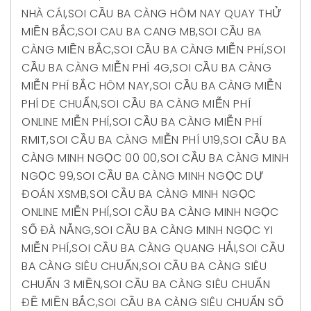
NHÀ CÁI
,
SOI CẦU BA CÀNG HÔM NAY QUAY THỬ
MIỀN BẮC
,
SOI CAU BA CANG MB
,
SOI CẦU BA
CÀNG MIỀN BẮC
,
SOI CẦU BA CÀNG MIỄN PHÍ
,
SOI
CẦU BA CÀNG MIỄN PHÍ 4G
,
SOI CẦU BA CÀNG
MIỄN PHÍ BẮC HÔM NAY
,
SOI CẦU BA CÀNG MIỄN
PHÍ DE CHUẨN
,
SOI CẦU BA CÀNG MIỄN PHÍ
ONLINE MIỄN PHÍ
,
SOI CẦU BA CÀNG MIỄN PHÍ
RMIT
,
SOI CẦU BA CÀNG MIỄN PHÍ U19
,
SOI CẦU BA
CÀNG MINH NGỌC 00 00
,
SOI CẦU BA CÀNG MINH
NGỌC 99
,
SOI CẦU BA CÀNG MINH NGỌC DỰ
ĐOÁN XSMB
,
SOI CẦU BA CÀNG MINH NGỌC
ONLINE MIỄN PHÍ
,
SOI CẦU BA CÀNG MINH NGỌC
SỐ ĐÀ NẴNG
,
SOI CẦU BA CÀNG MINH NGỌC YI
MIỄN PHÍ
,
SOI CẦU BA CÀNG QUANG HẢI
,
SOI CẦU
BA CÀNG SIÊU CHUẨN
,
SOI CẦU BA CÀNG SIÊU
CHUẨN 3 MIỀN
,
SOI CẦU BA CÀNG SIÊU CHUẨN
ĐỀ MIỀN BẮC
,
SOI CẦU BA CÀNG SIÊU CHUẨN SỐ