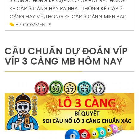
3 CÀNG
,
THỐNG KÊ CẶP 3 CÀNG HAY RA
,
THONG
KE CẶP 3 CÀNG HAY RA NHAT
,
THỐNG KÊ CẶP 3
CÀNG HAY VỀ
,
THONG KE CẶP 3 CÀNG MIEN BAC
87 COMMENTS
CẦU CHUẨN DỰ ĐOÁN VÍP
VÍP 3 CÀNG MB HÔM NAY