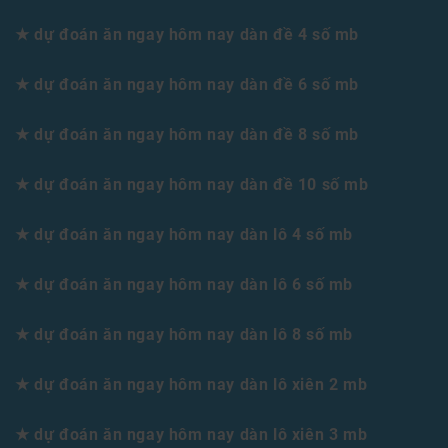
★ dự đoán ăn ngay hôm nay dàn đề 4 số mb
★ dự đoán ăn ngay hôm nay dàn đề 6 số mb
★ dự đoán ăn ngay hôm nay dàn đề 8 số mb
★ dự đoán ăn ngay hôm nay dàn đề 10 số mb
★ dự đoán ăn ngay hôm nay dàn lô 4 số mb
★ dự đoán ăn ngay hôm nay dàn lô 6 số mb
★ dự đoán ăn ngay hôm nay dàn lô 8 số mb
★ dự đoán ăn ngay hôm nay dàn lô xiên 2 mb
★ dự đoán ăn ngay hôm nay dàn lô xiên 3 mb