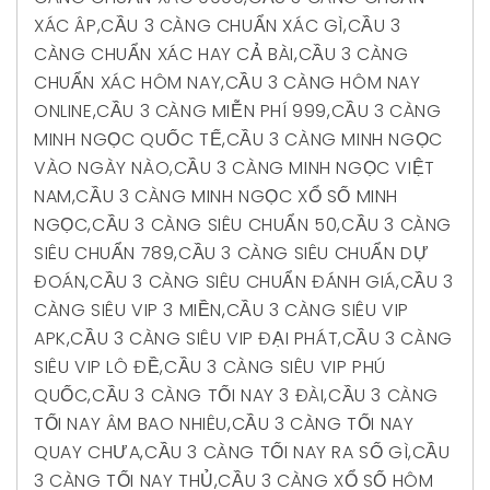
XÁC ÂP
,
CẦU 3 CÀNG CHUẨN XÁC GÌ
,
CẦU 3
CÀNG CHUẨN XÁC HAY CẢ BÀI
,
CẦU 3 CÀNG
CHUẨN XÁC HÔM NAY
,
CẦU 3 CÀNG HÔM NAY
ONLINE
,
CẦU 3 CÀNG MIỄN PHÍ 999
,
CẦU 3 CÀNG
MINH NGỌC QUỐC TẾ
,
CẦU 3 CÀNG MINH NGỌC
VÀO NGÀY NÀO
,
CẦU 3 CÀNG MINH NGỌC VIỆT
NAM
,
CẦU 3 CÀNG MINH NGỌC XỔ SỐ MINH
NGỌC
,
CẦU 3 CÀNG SIÊU CHUẨN 50
,
CẦU 3 CÀNG
SIÊU CHUẨN 789
,
CẦU 3 CÀNG SIÊU CHUẨN DỰ
ĐOÁN
,
CẦU 3 CÀNG SIÊU CHUẨN ĐÁNH GIÁ
,
CẦU 3
CÀNG SIÊU VIP 3 MIỀN
,
CẦU 3 CÀNG SIÊU VIP
APK
,
CẦU 3 CÀNG SIÊU VIP ĐẠI PHÁT
,
CẦU 3 CÀNG
SIÊU VIP LÔ ĐỀ
,
CẦU 3 CÀNG SIÊU VIP PHÚ
QUỐC
,
CẦU 3 CÀNG TỐI NAY 3 ĐÀI
,
CẦU 3 CÀNG
TỐI NAY ÂM BAO NHIÊU
,
CẦU 3 CÀNG TỐI NAY
QUAY CHƯA
,
CẦU 3 CÀNG TỐI NAY RA SỐ GÌ
,
CẦU
3 CÀNG TỐI NAY THỦ
,
CẦU 3 CÀNG XỔ SỐ HÔM