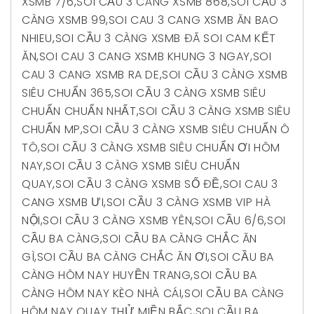
XSMB 7/6
,
SOI CẦU 3 CÀNG XSMB 868
,
SOI CẦU 3
CÀNG XSMB 99
,
SOI CAU 3 CANG XSMB ĂN BAO
NHIEU
,
SOI CẦU 3 CÀNG XSMB ĐÃ SOI CAM KẾT
ĂN
,
SOI CAU 3 CANG XSMB KHUNG 3 NGAY
,
SOI
CAU 3 CANG XSMB RA DE
,
SOI CẦU 3 CÀNG XSMB
SIÊU CHUẨN 365
,
SOI CẦU 3 CÀNG XSMB SIÊU
CHUẨN CHUẨN NHẤT
,
SOI CẦU 3 CÀNG XSMB SIÊU
CHUẨN MP
,
SOI CẦU 3 CÀNG XSMB SIÊU CHUẨN Ô
TÔ
,
SOI CẦU 3 CÀNG XSMB SIÊU CHUẨN ƠI HÔM
NAY
,
SOI CẦU 3 CÀNG XSMB SIÊU CHUẨN
QUAY
,
SOI CẦU 3 CÀNG XSMB SỐ ĐỀ
,
SOI CAU 3
CANG XSMB ƯI
,
SOI CẦU 3 CÀNG XSMB VIP HÀ
NỘI
,
SOI CẦU 3 CÀNG XSMB YÊN
,
SOI CẦU 6/6
,
SOI
CẦU BA CÀNG
,
SOI CẦU BA CÀNG CHẮC ĂN
GÌ
,
SOI CẦU BA CÀNG CHẮC ĂN ƠI
,
SOI CẦU BA
CÀNG HÔM NAY HUYỀN TRANG
,
SOI CẦU BA
CÀNG HÔM NAY KÈO NHÀ CÁI
,
SOI CẦU BA CÀNG
HÔM NAY QUAY THỬ MIỀN BẮC
,
SOI CẦU BA