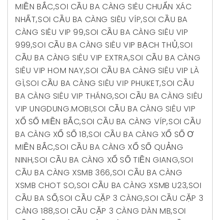
MIỀN BẮC
,
SOI CẦU BA CÀNG SIÊU CHUẨN XÁC
NHẤT
,
SOI CẦU BA CÀNG SIÊU VÍP
,
SOI CẦU BA
CÀNG SIÊU VIP 99
,
SOI CẦU BA CÀNG SIÊU VIP
999
,
SOI CẦU BA CÀNG SIÊU VIP BẠCH THỦ
,
SOI
CẦU BA CÀNG SIÊU VIP EXTRA
,
SOI CẦU BA CÀNG
SIÊU VIP HOM NAY
,
SOI CẦU BA CÀNG SIÊU VIP LÀ
GÌ
,
SOI CẦU BA CÀNG SIÊU VIP PHUKET
,
SOI CẦU
BA CÀNG SIÊU VIP THÁNG
,
SOI CẦU BA CÀNG SIÊU
VIP UNGDUNG.MOBI
,
SOI CẦU BA CÀNG SIÊU VIP
XỔ SỐ MIỀN BẮC
,
SOI CẦU BA CÀNG VÍP
,
SOI CẦU
BA CÀNG XỔ SỐ 18
,
SOI CẦU BA CÀNG XỔ SỐ Ơ
MIỀN BẮC
,
SOI CẦU BA CÀNG XỔ SỐ QUẢNG
NINH
,
SOI CẦU BA CÀNG XỔ SỐ TIỀN GIANG
,
SOI
CẦU BA CÀNG XSMB 366
,
SOI CẦU BA CÀNG
XSMB CHOT SO
,
SOI CẦU BA CÀNG XSMB U23
,
SOI
CẦU BA SỐ
,
SOI CẦU CẶP 3 CÀNG
,
SOI CẦU CẶP 3
CÀNG 188
,
SOI CẦU CẶP 3 CÀNG DÀN MB
,
SOI