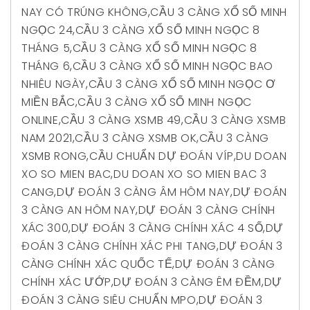
NAY CÓ TRÚNG KHÔNG
,
CẦU 3 CÀNG XỔ SỐ MINH
NGỌC 24
,
CẦU 3 CÀNG XỔ SỐ MINH NGỌC 8
THÁNG 5
,
CẦU 3 CÀNG XỔ SỐ MINH NGỌC 8
THÁNG 6
,
CẦU 3 CÀNG XỔ SỐ MINH NGỌC BAO
NHIÊU NGÀY
,
CẦU 3 CÀNG XỔ SỐ MINH NGỌC Ơ
MIỀN BẮC
,
CẦU 3 CÀNG XỔ SỐ MINH NGỌC
ONLINE
,
CẦU 3 CÀNG XSMB 49
,
CẦU 3 CÀNG XSMB
NAM 2021
,
CẦU 3 CÀNG XSMB OK
,
CẦU 3 CÀNG
XSMB RONG
,
CẦU CHUẨN DỰ ĐOÁN VÍP
,
DU DOAN
XO SO MIEN BAC
,
DU DOAN XO SO MIEN BAC 3
CANG
,
DỰ ĐOÁN 3 CÀNG ÂM HÔM NAY
,
DỰ ĐOÁN
3 CÀNG AN HÔM NAY
,
DỰ ĐOÁN 3 CÀNG CHÍNH
XÁC 300
,
DỰ ĐOÁN 3 CÀNG CHÍNH XÁC 4 SỐ
,
DỰ
ĐOÁN 3 CÀNG CHÍNH XÁC PHI TANG
,
DỰ ĐOÁN 3
CÀNG CHÍNH XÁC QUỐC TẾ
,
DỰ ĐOÁN 3 CÀNG
CHÍNH XÁC ƯỚP
,
DỰ ĐOÁN 3 CÀNG ÊM ĐỀM
,
DỰ
ĐOÁN 3 CÀNG SIÊU CHUẨN MPO
,
DỰ ĐOÁN 3