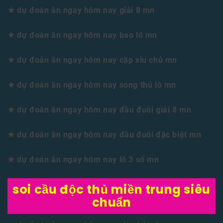
★ dự đoán ăn ngay hôm nay giải 8 mn
★ dự đoán ăn ngay hôm nay bao lô mn
★ dự đoán ăn ngay hôm nay cặp xỉu chủ mn
★ dự đoán ăn ngay hôm nay song thủ lô mn
★ dự đoán ăn ngay hôm nay đầu đuôi giải 8 mn
★ dự đoán ăn ngay hôm nay đầu đuôi đặc biệt mn
★ dự đoán ăn ngay hôm nay lô 3 số mn
soi cầu độc thủ miền trung siêu
chuẩn