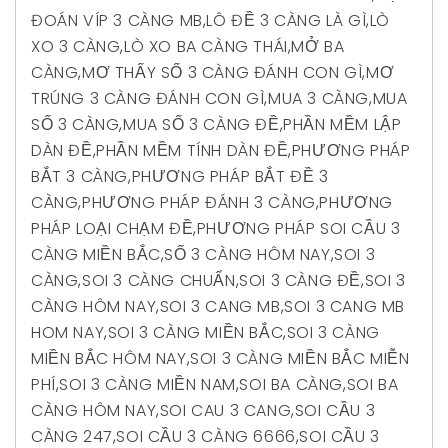
ĐOÁN VÍP 3 CÀNG MB
,
LÔ ĐỀ 3 CÀNG LÀ GÌ
,
LÒ
XO 3 CÀNG
,
LÒ XO BA CÀNG THÁI
,
MỞ BA
CÀNG
,
MƠ THẤY SỐ 3 CÀNG ĐÁNH CON GÌ
,
MƠ
TRÚNG 3 CÀNG ĐÁNH CON GÌ
,
MUA 3 CÀNG
,
MUA
SỐ 3 CÀNG
,
MUA SỐ 3 CÀNG ĐỀ
,
PHẦN MỀM LẬP
DÀN ĐỀ
,
PHẦN MỀM TÍNH DÀN ĐỀ
,
PHƯƠNG PHÁP
BẮT 3 CÀNG
,
PHƯƠNG PHÁP BẮT ĐỀ 3
CÀNG
,
PHƯƠNG PHÁP ĐÁNH 3 CÀNG
,
PHƯƠNG
PHÁP LOẠI CHẠM ĐỀ
,
PHƯƠNG PHÁP SOI CẦU 3
CÀNG MIỀN BẮC
,
SỐ 3 CÀNG HÔM NAY
,
SOI 3
CÀNG
,
SOI 3 CÀNG CHUẨN
,
SOI 3 CÀNG ĐỀ
,
SOI 3
CÀNG HÔM NAY
,
SOI 3 CANG MB
,
SOI 3 CANG MB
HOM NAY
,
SOI 3 CÀNG MIỀN BẮC
,
SOI 3 CÀNG
MIỀN BẮC HÔM NAY
,
SOI 3 CÀNG MIỀN BẮC MIỄN
PHÍ
,
SOI 3 CÀNG MIỀN NAM
,
SOI BA CÀNG
,
SOI BA
CÀNG HÔM NAY
,
SOI CAU 3 CANG
,
SOI CẦU 3
CÀNG 247
,
SOI CẦU 3 CÀNG 6666
,
SOI CẦU 3