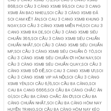
868
,
SOI CẦU 3 CÀNG XSMB 99
,
SOI CAU 3 CANG
XSMB ĂN BAO NHIEU
,
SOI CẦU 3 CÀNG XSMB ĐÃ
SOI CAM KẾT ĂN
,
SOI CAU 3 CANG XSMB KHUNG 3
NGAY
,
SOI CẦU 3 CÀNG XSMB MIỄN PHÍ
,
SOI CAU 3
CANG XSMB RA DE
,
SOI CẦU 3 CÀNG XSMB SIÊU
CHUẨN 365
,
SOI CẦU 3 CÀNG XSMB SIÊU CHUẨN
CHUẨN NHẤT
,
SOI CẦU 3 CÀNG XSMB SIÊU CHUẨN
MP
,
SOI CẦU 3 CÀNG XSMB SIÊU CHUẨN Ô TÔ
,
SOI
CẦU 3 CÀNG XSMB SIÊU CHUẨN ƠI HÔM NAY
,
SOI
CẦU 3 CÀNG XSMB SIÊU CHUẨN QUAY
,
SOI CẦU 3
CÀNG XSMB SỐ ĐỀ
,
SOI CAU 3 CANG XSMB ƯI
,
SOI
CẦU 3 CÀNG XSMB VIP HÀ NỘI
,
SOI CẦU 3 CÀNG
XSMB YÊN
,
SOI CẦU 6/6
,
SOI CẦU BA CÀNG
,
SOI
CAU BA CANG 6666
,
SOI CẦU BA CÀNG CHẮC ĂN
GÌ
,
SOI CẦU BA CÀNG CHẮC ĂN ƠI
,
SOI CẦU BA
CÀNG CHUẨN NHẤT
,
SOI CẦU BA CÀNG HÔM NAY
HUYỀN TRANG
,
SOI CẦU BA CÀNG HÔM NAY KÈO