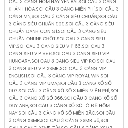
CẦU 3 CÀNG HÔM NAY YÊN BÁI
,
SOI CẦU 3 CÀNG
KHÁNH HÒA
,
SOI CẦU 3 CÀNG MIỄN PHÍ
,
SOI CẦU 3
CÀNG MN
,
SOI CẦU 3 CÀNG SIÊU CHUẨN
,
SOI CẦU
3 CÀNG SIÊU CHUẨN 999
,
SOI CẦU 3 CÀNG SIÊU
CHUẨN DANH CON GÌ
,
SOI CẦU 3 CÀNG SIÊU
CHUẨN ONLINE CHỐT
,
SOI CAU 3 CANG SIEU
VIP
,
SOI CAU 3 CANG SIEU VIP 66
,
SOI CAU 3
CANG SIEU VIP 888
,
SOI CAU 3 CANG SIEU VIP
HUNGARY
,
SOI CAU 3 CANG SIEU VIP RO
,
SOI CAU
3 CANG SIEU VIP XSMB
,
SOI CẦU 3 CÀNG VIP
ENGLISH
,
SOI CẦU 3 CÀNG VIP ROYAL WIN
,
SOI
CẦU 3 CÀNG VIP UMA
,
SOI CẦU 3 CÀNG XỔ SỐ
007
,
SOI CẦU 3 CÀNG XỔ SỐ 3 MIỀN MIỄN PHÍ
,
SOI
CẦU 3 CÀNG XỔ SỐ 366
,
SOI CẦU 3 CÀNG XỔ SỐ
DUY ANH
,
SOI CẦU 3 CÀNG XỔ SỐ LÔ ĐỀ HÔM
NAY
,
SOI CẦU 3 CÀNG XỔ SỐ MIỀN BẮC
,
SOI CẦU
3 CÀNG XSMB
,
SOI CẦU 3 CÀNG XSMB 56
,
SOI
CAU 3 CANG XSMB 7/6
,
SOI CẦU 3 CÀNG XSMB