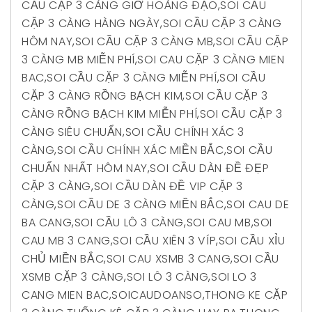
CẦU CẶP 3 CÀNG GIỜ HOÀNG ĐẠO
,
SOI CẦU
CẶP 3 CÀNG HÀNG NGÀY
,
SOI CẦU CẶP 3 CÀNG
HÔM NAY
,
SOI CẦU CẶP 3 CÀNG MB
,
SOI CẦU CẶP
3 CÀNG MB MIỄN PHÍ
,
SOI CAU CẶP 3 CÀNG MIEN
BAC
,
SOI CẦU CẶP 3 CÀNG MIỄN PHÍ
,
SOI CẦU
CẶP 3 CÀNG RỒNG BẠCH KIM
,
SOI CẦU CẶP 3
CÀNG RỒNG BẠCH KIM MIỄN PHÍ
,
SOI CẦU CẶP 3
CÀNG SIÊU CHUẨN
,
SOI CẦU CHÍNH XÁC 3
CÀNG
,
SOI CẦU CHÍNH XÁC MIỀN BẮC
,
SOI CẦU
CHUẨN NHẤT HÔM NAY
,
SOI CẦU DÀN ĐỀ ĐẸP
CẶP 3 CÀNG
,
SOI CẦU DÀN ĐỀ VIP CẶP 3
CÀNG
,
SOI CẦU DE 3 CÀNG MIỀN BẮC
,
SOI CAU DE
BA CANG
,
SOI CẦU LÔ 3 CÀNG
,
SOI CAU MB
,
SOI
CAU MB 3 CANG
,
SOI CẦU XIÊN 3 VÍP
,
SOI CẦU XỈU
CHỦ MIỀN BẮC
,
SOI CAU XSMB 3 CANG
,
SOI CẦU
XSMB CẶP 3 CÀNG
,
SOI LÔ 3 CÀNG
,
SOI LO 3
CANG MIEN BAC
,
SOICAUDOANSO
,
THONG KE CẶP