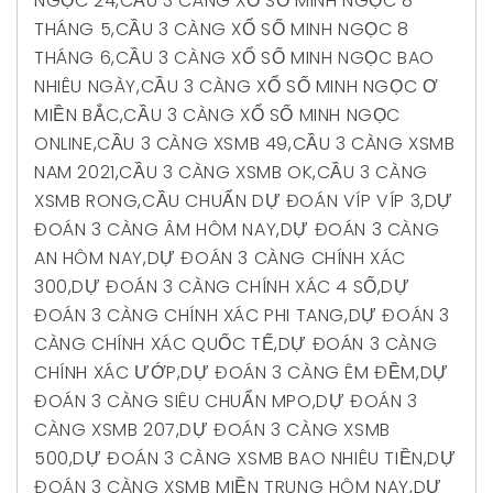
NGỌC 24
,
CẦU 3 CÀNG XỔ SỐ MINH NGỌC 8
THÁNG 5
,
CẦU 3 CÀNG XỔ SỐ MINH NGỌC 8
THÁNG 6
,
CẦU 3 CÀNG XỔ SỐ MINH NGỌC BAO
NHIÊU NGÀY
,
CẦU 3 CÀNG XỔ SỐ MINH NGỌC Ơ
MIỀN BẮC
,
CẦU 3 CÀNG XỔ SỐ MINH NGỌC
ONLINE
,
CẦU 3 CÀNG XSMB 49
,
CẦU 3 CÀNG XSMB
NAM 2021
,
CẦU 3 CÀNG XSMB OK
,
CẦU 3 CÀNG
XSMB RONG
,
CẦU CHUẨN DỰ ĐOÁN VÍP VÍP 3
,
DỰ
ĐOÁN 3 CÀNG ÂM HÔM NAY
,
DỰ ĐOÁN 3 CÀNG
AN HÔM NAY
,
DỰ ĐOÁN 3 CÀNG CHÍNH XÁC
300
,
DỰ ĐOÁN 3 CÀNG CHÍNH XÁC 4 SỐ
,
DỰ
ĐOÁN 3 CÀNG CHÍNH XÁC PHI TANG
,
DỰ ĐOÁN 3
CÀNG CHÍNH XÁC QUỐC TẾ
,
DỰ ĐOÁN 3 CÀNG
CHÍNH XÁC ƯỚP
,
DỰ ĐOÁN 3 CÀNG ÊM ĐỀM
,
DỰ
ĐOÁN 3 CÀNG SIÊU CHUẨN MPO
,
DỰ ĐOÁN 3
CÀNG XSMB 207
,
DỰ ĐOÁN 3 CÀNG XSMB
500
,
DỰ ĐOÁN 3 CÀNG XSMB BAO NHIÊU TIỀN
,
DỰ
ĐOÁN 3 CÀNG XSMB MIỀN TRUNG HÔM NAY
,
DỰ