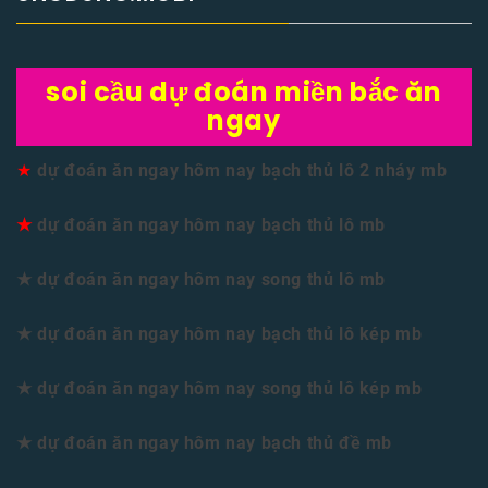
soi cầu dự đoán miền bắc ăn
ngay
★
dự đoán ăn ngay hôm nay bạch thủ lô 2 nháy mb
★
dự đoán ăn ngay hôm nay bạch thủ lô mb
★ dự đoán ăn ngay hôm nay song thủ lô mb
★ dự đoán ăn ngay hôm nay bạch thủ lô kép mb
★ dự đoán ăn ngay hôm nay song thủ lô kép mb
★ dự đoán ăn ngay hôm nay bạch thủ đề mb