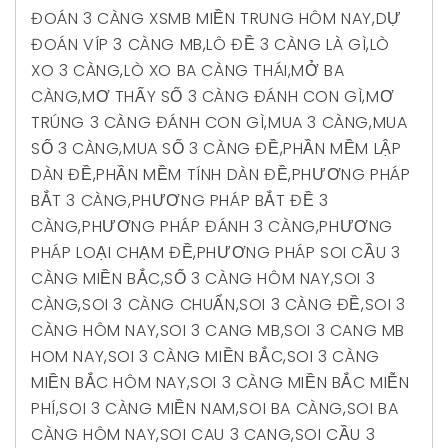
ĐOÁN 3 CÀNG XSMB MIỀN TRUNG HÔM NAY
,
DỰ
ĐOÁN VÍP 3 CÀNG MB
,
LÔ ĐỀ 3 CÀNG LÀ GÌ
,
LÒ
XO 3 CÀNG
,
LÒ XO BA CÀNG THÁI
,
MỞ BA
CÀNG
,
MƠ THẤY SỐ 3 CÀNG ĐÁNH CON GÌ
,
MƠ
TRÚNG 3 CÀNG ĐÁNH CON GÌ
,
MUA 3 CÀNG
,
MUA
SỐ 3 CÀNG
,
MUA SỐ 3 CÀNG ĐỀ
,
PHẦN MỀM LẬP
DÀN ĐỀ
,
PHẦN MỀM TÍNH DÀN ĐỀ
,
PHƯƠNG PHÁP
BẮT 3 CÀNG
,
PHƯƠNG PHÁP BẮT ĐỀ 3
CÀNG
,
PHƯƠNG PHÁP ĐÁNH 3 CÀNG
,
PHƯƠNG
PHÁP LOẠI CHẠM ĐỀ
,
PHƯƠNG PHÁP SOI CẦU 3
CÀNG MIỀN BẮC
,
SỐ 3 CÀNG HÔM NAY
,
SOI 3
CÀNG
,
SOI 3 CÀNG CHUẨN
,
SOI 3 CÀNG ĐỀ
,
SOI 3
CÀNG HÔM NAY
,
SOI 3 CANG MB
,
SOI 3 CANG MB
HOM NAY
,
SOI 3 CÀNG MIỀN BẮC
,
SOI 3 CÀNG
MIỀN BẮC HÔM NAY
,
SOI 3 CÀNG MIỀN BẮC MIỄN
PHÍ
,
SOI 3 CÀNG MIỀN NAM
,
SOI BA CÀNG
,
SOI BA
CÀNG HÔM NAY
,
SOI CAU 3 CANG
,
SOI CẦU 3