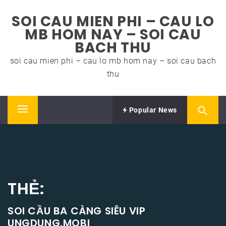
Skip
SOI CAU MIEN PHI – CAU LO
to
MB HOM NAY – SOI CAU
content
BACH THU
soi cau mien phi – cau lo mb hom nay – soi cau bach
thu
Popular News
Primary
Menu
THẺ:
SOI CẦU BA CÀNG SIÊU VIP
UNGDUNG.MOBI