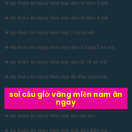
★ dự đoán ăn ngay hôm nay dàn lô xiên 3 mb
★ dự đoán ăn ngay hôm nay dàn lô xiên 4 mb
★ dự đoán ăn ngay hôm nay 3 càng mb
★ dự đoán ăn ngay hôm nay dàn 3 càng 2 số mb
★ dự đoán ăn ngay hôm nay dàn lô 10 số mb
★ dự đoán ăn ngay hôm nay đề đầu đuôi mb
soi cầu giờ vàng miền nam ăn
ngay
★ dự đoán ăn ngay hôm nay xỉu chủ mn
★ dự đoán ăn ngay hôm nay giải đặc biệt mn