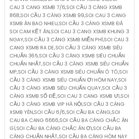
CAU 3 CANG XSMB 7/6
,
SOI CẦU 3 CÀNG XSMB
868
,
SOI CẦU 3 CÀNG XSMB 99
,
SOI CAU 3 CANG
XSMB ĂN BAO NHIEU
,
SOI CẦU 3 CÀNG XSMB ĐÃ
SOI CAM KẾT ĂN
,
SOI CAU 3 CANG XSMB KHUNG 3
NGAY
,
SOI CẦU 3 CÀNG XSMB MIỄN PHÍ
,
SOI CAU 3
CANG XSMB RA DE
,
SOI CẦU 3 CÀNG XSMB SIÊU
CHUẨN 365
,
SOI CẦU 3 CÀNG XSMB SIÊU CHUẨN
CHUẨN NHẤT
,
SOI CẦU 3 CÀNG XSMB SIÊU CHUẨN
MP
,
SOI CẦU 3 CÀNG XSMB SIÊU CHUẨN Ô TÔ
,
SOI
CẦU 3 CÀNG XSMB SIÊU CHUẨN ƠI HÔM NAY
,
SOI
CẦU 3 CÀNG XSMB SIÊU CHUẨN QUAY
,
SOI CẦU 3
CÀNG XSMB SỐ ĐỀ
,
SOI CAU 3 CANG XSMB ƯI
,
SOI
CẦU 3 CÀNG XSMB VIP HÀ NỘI
,
SOI CẦU 3 CÀNG
XSMB YÊN
,
SOI CẦU 6/6
,
SOI CẦU BA CÀNG
,
SOI
CAU BA CANG 6666
,
SOI CẦU BA CÀNG CHẮC ĂN
GÌ
,
SOI CẦU BA CÀNG CHẮC ĂN ƠI
,
SOI CẦU BA
CÀNG CHUẨN NHẤT
,
SOI CẦU BA CÀNG HÔM NAY