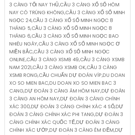
3 CÀNG TỐI NAY THỦ
,
CẦU 3 CÀNG XỔ SỐ HÔM
NAY CÓ TRÚNG KHÔNG
,
CẦU 3 CÀNG XỔ SỐ MINH
NGỌC 24
,
CẦU 3 CÀNG XỔ SỐ MINH NGỌC 8
THÁNG 5
,
CẦU 3 CÀNG XỔ SỐ MINH NGỌC 8
THÁNG 6
,
CẦU 3 CÀNG XỔ SỐ MINH NGỌC BAO
NHIÊU NGÀY
,
CẦU 3 CÀNG XỔ SỐ MINH NGỌC Ơ
MIỀN BẮC
,
CẦU 3 CÀNG XỔ SỐ MINH NGỌC
ONLINE
,
CẦU 3 CÀNG XSMB 49
,
CẦU 3 CÀNG XSMB
NAM 2021
,
CẦU 3 CÀNG XSMB OK
,
CẦU 3 CÀNG
XSMB RONG
,
CẦU CHUẨN DỰ ĐOÁN VÍP
,
DU DOAN
XO SO MIEN BAC
,
DU DOAN XO SO MIEN BAC 3
CANG
,
DỰ ĐOÁN 3 CÀNG ÂM HÔM NAY
,
DỰ ĐOÁN
3 CÀNG AN HÔM NAY
,
DỰ ĐOÁN 3 CÀNG CHÍNH
XÁC 300
,
DỰ ĐOÁN 3 CÀNG CHÍNH XÁC 4 SỐ
,
DỰ
ĐOÁN 3 CÀNG CHÍNH XÁC PHI TANG
,
DỰ ĐOÁN 3
CÀNG CHÍNH XÁC QUỐC TẾ
,
DỰ ĐOÁN 3 CÀNG
CHÍNH XÁC ƯỚP
,
DỰ ĐOÁN 3 CÀNG ÊM ĐỀM
,
DỰ