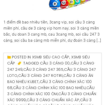
1 điểm đề bao nhiêu tiền, 3cang vip, soi cầu 3 càng
miền phí, cầu de 3 càng vip hom nay, soi 3 càng miền
bắc, du doan 3 cang mb, cau 3cang mb, soi cầu 247 3
càng, soi cầu ba càng mb miễn phí, dự đoán 3 càng […]
POSTED IN
XSMB SIÊU CAO CẤP
,
XSMB SIÊU
CẤP
TAGGED
CẦU 3 CÀNG 00
,
CẦU 3 CÀNG
247 249
,
CẦU 3 CÀNG 247 365
,
CẦU 3 CÀNG 247
LOTO
,
CẦU 3 CÀNG 247 ROTIRI
,
CẦU 3 CÀNG ĂN
BAO NHIÊU KUBET
,
CẦU 3 CÀNG CHÍNH XÁC 100
68
,
CẦU 3 CÀNG CHÍNH XÁC 100 BAO NHIÊU
,
CẦU
3 CÀNG CHÍNH XÁC 100 ÔM
,
CẦU 3 CÀNG CHUẨN
XÁC 9999
,
CẦU 3 CÀNG CHUẨN XÁC ÂP
,
CẦU 3