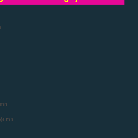
n
 mn
iệt mn