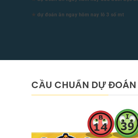
★
dự đoán ăn ngay hôm nay lô 3 số mt
CẦU CHUẨN DỰ ĐOÁN 