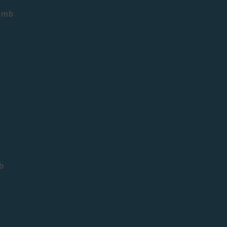
p mb
b