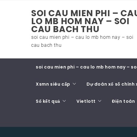
Skip
SOI CAU MIEN PHI – CA
to
LO MB HOM NAY – SOI
content
CAU BACH THU
soi cau mien phi – cau lo mb hom nay – soi
cau bach thu
soi cau mien phi – cau lo mb hom nay – so
Xsmn siêu cấp
Dự đoán xổ số chính
Sổ kết quả
Vietlott
Điện toán