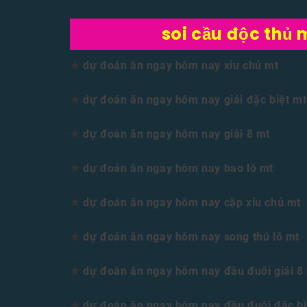
soi cầu độc thủ 
★
dự đoán ăn ngay hôm nay xỉu chủ mt
★
dự đoán ăn ngay hôm nay giải đặc biệt mt
★
dự đoán ăn ngay hôm nay giải 8 mt
★
dự đoán ăn ngay hôm nay bao lô mt
★
dự đoán ăn ngay hôm nay cặp xỉu chủ mt
★
dự đoán ăn ngay hôm nay song thủ lô mt
★
dự đoán ăn ngay hôm nay đầu đuôi giải 8
★
dự đoán ăn ngay hôm nay đầu đuôi đặc bi