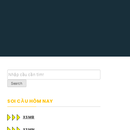
Search
SOI CẦU HÔM NAY
XSMB
XSMN