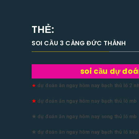
THẺ:
SOI CẦU 3 CÀNG ĐỨC THÀNH
soi cầu dự đo
★
dự đoán ăn ngay hôm nay bạch thủ lô 2 n
★
dự đoán ăn ngay hôm nay bạch thủ lô mb
★ dự đoán ăn ngay hôm nay song thủ lô mb
★ dự đoán ăn ngay hôm nay bạch thủ lô ké