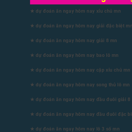
★ dự đoán ăn ngay hôm nay xỉu chủ mn
★ dự đoán ăn ngay hôm nay giải đặc biệt m
★ dự đoán ăn ngay hôm nay giải 8 mn
★ dự đoán ăn ngay hôm nay bao lô mn
★ dự đoán ăn ngay hôm nay cặp xỉu chủ mn
★ dự đoán ăn ngay hôm nay song thủ lô mn
★ dự đoán ăn ngay hôm nay đầu đuôi giải 8
★ dự đoán ăn ngay hôm nay đầu đuôi đặc b
★ dự đoán ăn ngay hôm nay lô 3 số mn