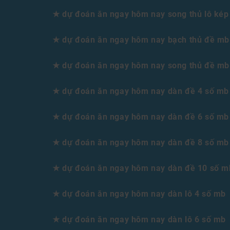
★ dự đoán ăn ngay hôm nay song thủ lô ké
★ dự đoán ăn ngay hôm nay bạch thủ đề mb
★ dự đoán ăn ngay hôm nay song thủ đề mb
★ dự đoán ăn ngay hôm nay dàn đề 4 số mb
★ dự đoán ăn ngay hôm nay dàn đề 6 số mb
★ dự đoán ăn ngay hôm nay dàn đề 8 số mb
★ dự đoán ăn ngay hôm nay dàn đề 10 số m
★ dự đoán ăn ngay hôm nay dàn lô 4 số mb
★ dự đoán ăn ngay hôm nay dàn lô 6 số mb