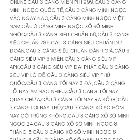
ONLINE
,
CẦU 3 CÀNG MIỄN PHÍ 999
,
CẦU 3 CÀNG
MINH NGỌC QUỐC TẾ
,
CẦU 3 CÀNG MINH NGỌC
VÀO NGÀY NÀO
,
CẦU 3 CÀNG MINH NGỌC VIỆT
NAM
,
CẦU 3 CÀNG MINH NGỌC XỔ SỐ MINH
NGỌC
,
CẦU 3 CÀNG SIÊU CHUẨN 50
,
CẦU 3 CÀNG
SIÊU CHUẨN 789
,
CẦU 3 CÀNG SIÊU CHUẨN DỰ
ĐOÁN
,
CẦU 3 CÀNG SIÊU CHUẨN ĐÁNH GIÁ
,
CẦU 3
CÀNG SIÊU VIP 3 MIỀN
,
CẦU 3 CÀNG SIÊU VIP
APK
,
CẦU 3 CÀNG SIÊU VIP ĐẠI PHÁT
,
CẦU 3 CÀNG
SIÊU VIP LÔ ĐỀ
,
CẦU 3 CÀNG SIÊU VIP PHÚ
QUỐC
,
CẦU 3 CÀNG TỐI NAY 3 ĐÀI
,
CẦU 3 CÀNG
TỐI NAY ÂM BAO NHIÊU
,
CẦU 3 CÀNG TỐI NAY
QUAY CHƯA
,
CẦU 3 CÀNG TỐI NAY RA SỐ GÌ
,
CẦU
3 CÀNG TỐI NAY THỦ
,
CẦU 3 CÀNG XỔ SỐ HÔM
NAY CÓ TRÚNG KHÔNG
,
CẦU 3 CÀNG XỔ SỐ MINH
NGỌC 24
,
CẦU 3 CÀNG XỔ SỐ MINH NGỌC 8
THÁNG 5
,
CẦU 3 CÀNG XỔ SỐ MINH NGỌC 8