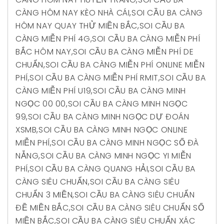
CÀNG HÔM NAY KÈO NHÀ CÁI
,
SOI CẦU BA CÀNG
HÔM NAY QUAY THỬ MIỀN BẮC
,
SOI CẦU BA
CÀNG MIỄN PHÍ 4G
,
SOI CẦU BA CÀNG MIỄN PHÍ
BẮC HÔM NAY
,
SOI CẦU BA CÀNG MIỄN PHÍ DE
CHUẨN
,
SOI CẦU BA CÀNG MIỄN PHÍ ONLINE MIỄN
PHÍ
,
SOI CẦU BA CÀNG MIỄN PHÍ RMIT
,
SOI CẦU BA
CÀNG MIỄN PHÍ U19
,
SOI CẦU BA CÀNG MINH
NGỌC 00 00
,
SOI CẦU BA CÀNG MINH NGỌC
99
,
SOI CẦU BA CÀNG MINH NGỌC DỰ ĐOÁN
XSMB
,
SOI CẦU BA CÀNG MINH NGỌC ONLINE
MIỄN PHÍ
,
SOI CẦU BA CÀNG MINH NGỌC SỐ ĐÀ
NẴNG
,
SOI CẦU BA CÀNG MINH NGỌC YI MIỄN
PHÍ
,
SOI CẦU BA CÀNG QUANG HẢI
,
SOI CẦU BA
CÀNG SIÊU CHUẨN
,
SOI CẦU BA CÀNG SIÊU
CHUẨN 3 MIỀN
,
SOI CẦU BA CÀNG SIÊU CHUẨN
ĐỀ MIỀN BẮC
,
SOI CẦU BA CÀNG SIÊU CHUẨN SỐ
MIỀN BẮC
,
SOI CẦU BA CÀNG SIÊU CHUẨN XÁC