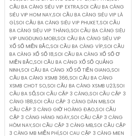
CẦU BA CÀNG SIÊU VIP EXTRA
,
SOI CẦU BA CÀNG
SIÊU VIP HOM NAY
,
SOI CẦU BA CÀNG SIÊU VIP LÀ
GÌ
,
SOI CẦU BA CÀNG SIÊU VIP PHUKET
,
SOI CẦU
BA CÀNG SIÊU VIP THÁNG
,
SOI CẦU BA CÀNG SIÊU
VIP UNGDUNG.MOBI
,
SOI CẦU BA CÀNG SIÊU VIP
XỔ SỐ MIỀN BẮC
,
SOI CẦU BA CÀNG VÍP
,
SOI CẦU
BA CÀNG XỔ SỐ 18
,
SOI CẦU BA CÀNG XỔ SỐ Ơ
MIỀN BẮC
,
SOI CẦU BA CÀNG XỔ SỐ QUẢNG
NINH
,
SOI CẦU BA CÀNG XỔ SỐ TIỀN GIANG
,
SOI
CẦU BA CÀNG XSMB 366
,
SOI CẦU BA CÀNG
XSMB CHOT SO
,
SOI CẦU BA CÀNG XSMB U23
,
SOI
CẦU BA SỐ
,
SOI CẦU CẶP 3 CÀNG
,
SOI CẦU CẶP 3
CÀNG 188
,
SOI CẦU CẶP 3 CÀNG DÀN MB
,
SOI
CẦU CẶP 3 CÀNG GIỜ HOÀNG ĐẠO
,
SOI CẦU
CẶP 3 CÀNG HÀNG NGÀY
,
SOI CẦU CẶP 3 CÀNG
HÔM NAY
,
SOI CẦU CẶP 3 CÀNG MB
,
SOI CẦU CẶP
3 CÀNG MB MIỄN PHÍ
,
SOI CAU CẶP 3 CÀNG MIEN