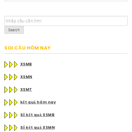
Search
SOI CẦU HÔM NAY
XSMB
XSMN
XSMT
kết quả hôm nay
Sổ kết quả XSMB
Sổ kết quả XSMN