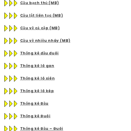
Cầu bạch thủ (MB)
Cầu lật liên tục (MB)
Cầu về cả cặp (MB)
Cầu về nhiều nháy (MB)
Thống kê đầu đuôi
Thống kê lô gan
Thống kê lô xiên
Thống kê lô kép
Thống kê Đầu
Thống kê Đuôi
Thống kê Đầu – Đuôi