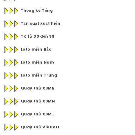
Thống kê Tổng
Tần suất xuất hiện
TK từ 00 đến 99
Loto miền Bắc
Loto miền Nam
Loto miền Trung
Quay thử XSMB
Quay thử XSMN
Quay thử XSMT
Quay thử Vietlott