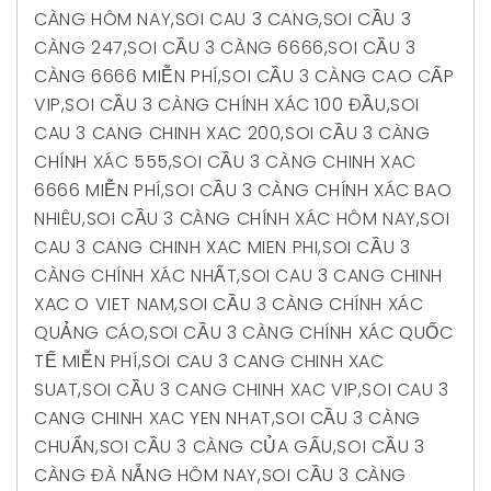
CÀNG HÔM NAY
,
SOI CAU 3 CANG
,
SOI CẦU 3
CÀNG 247
,
SOI CẦU 3 CÀNG 6666
,
SOI CẦU 3
CÀNG 6666 MIỄN PHÍ
,
SOI CẦU 3 CÀNG CAO CẤP
VIP
,
SOI CẦU 3 CÀNG CHÍNH XÁC 100 ĐẦU
,
SOI
CAU 3 CANG CHINH XAC 200
,
SOI CẦU 3 CÀNG
CHÍNH XÁC 555
,
SOI CẦU 3 CÀNG CHINH XAC
6666 MIỄN PHÍ
,
SOI CẦU 3 CÀNG CHÍNH XÁC BAO
NHIÊU
,
SOI CẦU 3 CÀNG CHÍNH XÁC HÔM NAY
,
SOI
CAU 3 CANG CHINH XAC MIEN PHI
,
SOI CẦU 3
CÀNG CHÍNH XÁC NHẤT
,
SOI CAU 3 CANG CHINH
XAC O VIET NAM
,
SOI CẦU 3 CÀNG CHÍNH XÁC
QUẢNG CÁO
,
SOI CẦU 3 CÀNG CHÍNH XÁC QUỐC
TẾ MIỄN PHÍ
,
SOI CAU 3 CANG CHINH XAC
SUAT
,
SOI CẦU 3 CANG CHINH XAC VIP
,
SOI CAU 3
CANG CHINH XAC YEN NHAT
,
SOI CẦU 3 CÀNG
CHUẨN
,
SOI CẦU 3 CÀNG CỦA GẤU
,
SOI CẦU 3
CÀNG ĐÀ NẴNG HÔM NAY
,
SOI CẦU 3 CÀNG