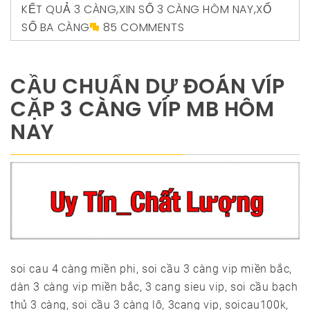
KẾT QUẢ 3 CÀNG
,
XIN SỐ 3 CÀNG HÔM NAY
,
XỔ
SỐ BA CÀNG
85 COMMENTS
CẦU CHUẨN DỰ ĐOÁN VÍP
CẶP 3 CÀNG VÍP MB HÔM
NAY
soi cau 4 càng miền phi, soi cầu 3 càng vip miền bắc,
dàn 3 càng vip miền bắc, 3 cang sieu vip, soi cầu bạch
thủ 3 càng, soi cầu 3 càng lô, 3cang vip, soicau100k,