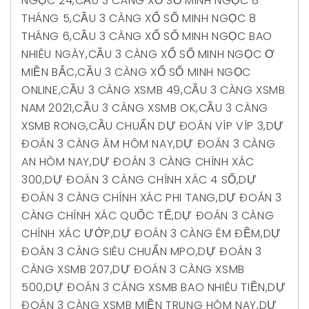
NGỌC 24
,
CẦU 3 CÀNG XỔ SỐ MINH NGỌC 8
THÁNG 5
,
CẦU 3 CÀNG XỔ SỐ MINH NGỌC 8
THÁNG 6
,
CẦU 3 CÀNG XỔ SỐ MINH NGỌC BAO
NHIÊU NGÀY
,
CẦU 3 CÀNG XỔ SỐ MINH NGỌC Ơ
MIỀN BẮC
,
CẦU 3 CÀNG XỔ SỐ MINH NGỌC
ONLINE
,
CẦU 3 CÀNG XSMB 49
,
CẦU 3 CÀNG XSMB
NAM 2021
,
CẦU 3 CÀNG XSMB OK
,
CẦU 3 CÀNG
XSMB RONG
,
CẦU CHUẨN DỰ ĐOÁN VÍP VÍP 3
,
DỰ
ĐOÁN 3 CÀNG ÂM HÔM NAY
,
DỰ ĐOÁN 3 CÀNG
AN HÔM NAY
,
DỰ ĐOÁN 3 CÀNG CHÍNH XÁC
300
,
DỰ ĐOÁN 3 CÀNG CHÍNH XÁC 4 SỐ
,
DỰ
ĐOÁN 3 CÀNG CHÍNH XÁC PHI TANG
,
DỰ ĐOÁN 3
CÀNG CHÍNH XÁC QUỐC TẾ
,
DỰ ĐOÁN 3 CÀNG
CHÍNH XÁC ƯỚP
,
DỰ ĐOÁN 3 CÀNG ÊM ĐỀM
,
DỰ
ĐOÁN 3 CÀNG SIÊU CHUẨN MPO
,
DỰ ĐOÁN 3
CÀNG XSMB 207
,
DỰ ĐOÁN 3 CÀNG XSMB
500
,
DỰ ĐOÁN 3 CÀNG XSMB BAO NHIÊU TIỀN
,
DỰ
ĐOÁN 3 CÀNG XSMB MIỀN TRUNG HÔM NAY
,
DỰ