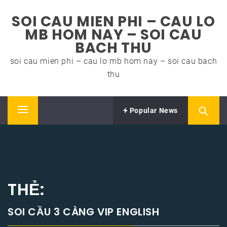
Skip
SOI CAU MIEN PHI – CAU LO
to
MB HOM NAY – SOI CAU
content
BACH THU
soi cau mien phi – cau lo mb hom nay – soi cau bach
thu
Popular News
Primary
Menu
THẺ:
SOI CẦU 3 CÀNG VIP ENGLISH