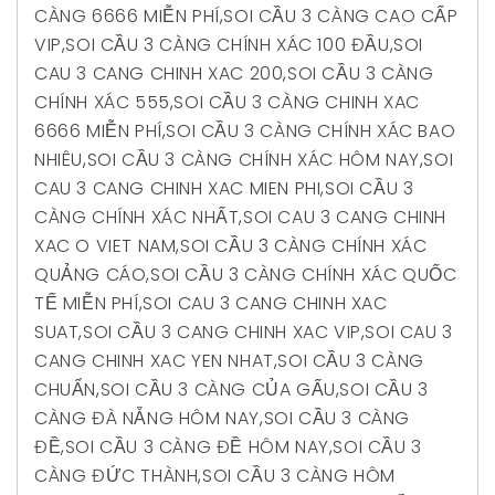
CÀNG 6666 MIỄN PHÍ
,
SOI CẦU 3 CÀNG CAO CẤP
VIP
,
SOI CẦU 3 CÀNG CHÍNH XÁC 100 ĐẦU
,
SOI
CAU 3 CANG CHINH XAC 200
,
SOI CẦU 3 CÀNG
CHÍNH XÁC 555
,
SOI CẦU 3 CÀNG CHINH XAC
6666 MIỄN PHÍ
,
SOI CẦU 3 CÀNG CHÍNH XÁC BAO
NHIÊU
,
SOI CẦU 3 CÀNG CHÍNH XÁC HÔM NAY
,
SOI
CAU 3 CANG CHINH XAC MIEN PHI
,
SOI CẦU 3
CÀNG CHÍNH XÁC NHẤT
,
SOI CAU 3 CANG CHINH
XAC O VIET NAM
,
SOI CẦU 3 CÀNG CHÍNH XÁC
QUẢNG CÁO
,
SOI CẦU 3 CÀNG CHÍNH XÁC QUỐC
TẾ MIỄN PHÍ
,
SOI CAU 3 CANG CHINH XAC
SUAT
,
SOI CẦU 3 CANG CHINH XAC VIP
,
SOI CAU 3
CANG CHINH XAC YEN NHAT
,
SOI CẦU 3 CÀNG
CHUẨN
,
SOI CẦU 3 CÀNG CỦA GẤU
,
SOI CẦU 3
CÀNG ĐÀ NẴNG HÔM NAY
,
SOI CẦU 3 CÀNG
ĐỀ
,
SOI CẦU 3 CÀNG ĐỀ HÔM NAY
,
SOI CẦU 3
CÀNG ĐỨC THÀNH
,
SOI CẦU 3 CÀNG HÔM