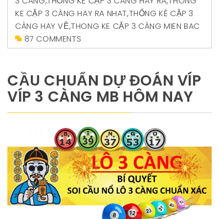
3 CÀNG
,
THỐNG KÊ CẶP 3 CÀNG HAY RA
,
THONG
KE CẶP 3 CÀNG HAY RA NHAT
,
THỐNG KÊ CẶP 3
CÀNG HAY VỀ
,
THONG KE CẶP 3 CÀNG MIEN BAC
87 COMMENTS
CẦU CHUẨN DỰ ĐOÁN VÍP
VÍP 3 CÀNG MB HÔM NAY