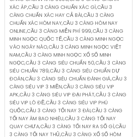
XÁC ÂP
,
CẦU 3 CÀNG CHUẨN XÁC GÌ
,
CẦU 3
CÀNG CHUẨN XÁC HAY CẢ BÀI
,
CẦU 3 CÀNG
CHUẨN XÁC HÔM NAY
,
CẦU 3 CÀNG HÔM NAY
ONLINE
,
CẦU 3 CÀNG MIỄN PHÍ 999
,
CẦU 3 CÀNG
MINH NGỌC QUỐC TẾ
,
CẦU 3 CÀNG MINH NGỌC
VÀO NGÀY NÀO
,
CẦU 3 CÀNG MINH NGỌC VIỆT
NAM
,
CẦU 3 CÀNG MINH NGỌC XỔ SỐ MINH
NGỌC
,
CẦU 3 CÀNG SIÊU CHUẨN 50
,
CẦU 3 CÀNG
SIÊU CHUẨN 789
,
CẦU 3 CÀNG SIÊU CHUẨN DỰ
ĐOÁN
,
CẦU 3 CÀNG SIÊU CHUẨN ĐÁNH GIÁ
,
CẦU 3
CÀNG SIÊU VIP 3 MIỀN
,
CẦU 3 CÀNG SIÊU VIP
APK
,
CẦU 3 CÀNG SIÊU VIP ĐẠI PHÁT
,
CẦU 3 CÀNG
SIÊU VIP LÔ ĐỀ
,
CẦU 3 CÀNG SIÊU VIP PHÚ
QUỐC
,
CẦU 3 CÀNG TỐI NAY 3 ĐÀI
,
CẦU 3 CÀNG
TỐI NAY ÂM BAO NHIÊU
,
CẦU 3 CÀNG TỐI NAY
QUAY CHƯA
,
CẦU 3 CÀNG TỐI NAY RA SỐ GÌ
,
CẦU
3 CÀNG TỐI NAY THỦ
,
CẦU 3 CÀNG XỔ SỐ HÔM