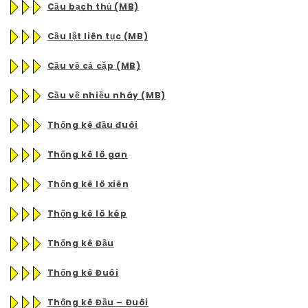
Cầu bạch thủ (MB)
Cầu lật liên tục (MB)
Cầu về cả cặp (MB)
Cầu về nhiều nháy (MB)
Thống kê đầu đuôi
Thống kê lô gan
Thống kê lô xiên
Thống kê lô kép
Thống kê Đầu
Thống kê Đuôi
Thống kê Đầu – Đuôi