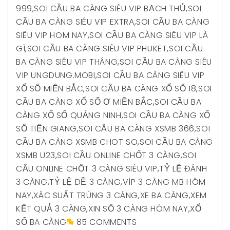
999
,
SOI CẦU BA CÀNG SIÊU VIP BẠCH THỦ
,
SOI
CẦU BA CÀNG SIÊU VIP EXTRA
,
SOI CẦU BA CÀNG
SIÊU VIP HOM NAY
,
SOI CẦU BA CÀNG SIÊU VIP LÀ
GÌ
,
SOI CẦU BA CÀNG SIÊU VIP PHUKET
,
SOI CẦU
BA CÀNG SIÊU VIP THÁNG
,
SOI CẦU BA CÀNG SIÊU
VIP UNGDUNG.MOBI
,
SOI CẦU BA CÀNG SIÊU VIP
XỔ SỐ MIỀN BẮC
,
SOI CẦU BA CÀNG XỔ SỐ 18
,
SOI
CẦU BA CÀNG XỔ SỐ Ơ MIỀN BẮC
,
SOI CẦU BA
CÀNG XỔ SỐ QUẢNG NINH
,
SOI CẦU BA CÀNG XỔ
SỐ TIỀN GIANG
,
SOI CẦU BA CÀNG XSMB 366
,
SOI
CẦU BA CÀNG XSMB CHOT SO
,
SOI CẦU BA CÀNG
XSMB U23
,
SOI CẦU ONLINE CHỐT 3 CÀNG
,
SOI
CẦU ONLINE CHỐT 3 CÀNG SIÊU VIP
,
TỶ LỆ ĐÁNH
3 CÀNG
,
TỶ LỆ ĐỀ 3 CÀNG
,
VÍP 3 CÀNG MB HÔM
NAY
,
XÁC SUẤT TRÚNG 3 CÀNG
,
XE BA CÀNG
,
XEM
KẾT QUẢ 3 CÀNG
,
XIN SỐ 3 CÀNG HÔM NAY
,
XỔ
SỐ BA CÀNG
85 COMMENTS