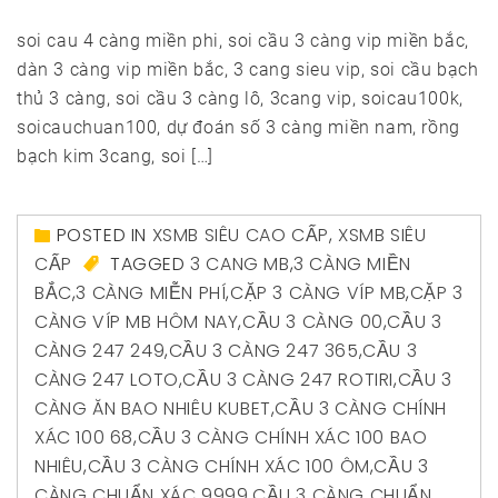
soi cau 4 càng miền phi, soi cầu 3 càng vip miền bắc,
dàn 3 càng vip miền bắc, 3 cang sieu vip, soi cầu bạch
thủ 3 càng, soi cầu 3 càng lô, 3cang vip, soicau100k,
soicauchuan100, dự đoán số 3 càng miền nam, rồng
bạch kim 3cang, soi […]
POSTED IN
XSMB SIÊU CAO CẤP
,
XSMB SIÊU
CẤP
TAGGED
3 CANG MB
,
3 CÀNG MIỀN
BẮC
,
3 CÀNG MIỄN PHÍ
,
CẶP 3 CÀNG VÍP MB
,
CẶP 3
CÀNG VÍP MB HÔM NAY
,
CẦU 3 CÀNG 00
,
CẦU 3
CÀNG 247 249
,
CẦU 3 CÀNG 247 365
,
CẦU 3
CÀNG 247 LOTO
,
CẦU 3 CÀNG 247 ROTIRI
,
CẦU 3
CÀNG ĂN BAO NHIÊU KUBET
,
CẦU 3 CÀNG CHÍNH
XÁC 100 68
,
CẦU 3 CÀNG CHÍNH XÁC 100 BAO
NHIÊU
,
CẦU 3 CÀNG CHÍNH XÁC 100 ÔM
,
CẦU 3
CÀNG CHUẨN XÁC 9999
,
CẦU 3 CÀNG CHUẨN