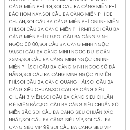
CÀNG MIỄN PHÍ 4G
,
SOI CẦU BA CÀNG MIỄN PHÍ
BẮC HÔM NAY
,
SOI CẦU BA CÀNG MIỄN PHÍ DE
CHUẨN
,
SOI CẦU BA CÀNG MIỄN PHÍ ONLINE MIỄN
PHÍ
,
SOI CẦU BA CÀNG MIỄN PHÍ RMIT
,
SOI CẦU BA
CÀNG MIỄN PHÍ U19
,
SOI CẦU BA CÀNG MINH
NGỌC 00 00
,
SOI CẦU BA CÀNG MINH NGỌC
99
,
SOI CẦU BA CÀNG MINH NGỌC DỰ ĐOÁN
XSMB
,
SOI CẦU BA CÀNG MINH NGỌC ONLINE
MIỄN PHÍ
,
SOI CẦU BA CÀNG MINH NGỌC SỐ ĐÀ
NẴNG
,
SOI CẦU BA CÀNG MINH NGỌC YI MIỄN
PHÍ
,
SOI CẦU BA CÀNG QUANG HẢI
,
SOI CẦU BA
CÀNG SIÊU CHUẨN
,
SOI CẦU BA CÀNG SIÊU
CHUẨN 3 MIỀN
,
SOI CẦU BA CÀNG SIÊU CHUẨN
ĐỀ MIỀN BẮC
,
SOI CẦU BA CÀNG SIÊU CHUẨN SỐ
MIỀN BẮC
,
SOI CẦU BA CÀNG SIÊU CHUẨN XÁC
NHẤT
,
SOI CẦU BA CÀNG SIÊU VÍP
,
SOI CẦU BA
CÀNG SIÊU VIP 99
,
SOI CẦU BA CÀNG SIÊU VIP