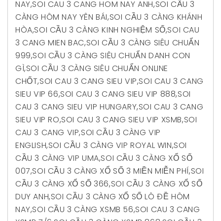
NAY
,
SOI CAU 3 CANG HOM NAY ANH
,
SOI CẦU 3
CÀNG HÔM NAY YÊN BÁI
,
SOI CẦU 3 CÀNG KHÁNH
HÒA
,
SOI CẦU 3 CÀNG KINH NGHIỆM SỐ
,
SOI CAU
3 CANG MIEN BAC
,
SOI CẦU 3 CÀNG SIÊU CHUẨN
999
,
SOI CẦU 3 CÀNG SIÊU CHUẨN DANH CON
GÌ
,
SOI CẦU 3 CÀNG SIÊU CHUẨN ONLINE
CHỐT
,
SOI CAU 3 CANG SIEU VIP
,
SOI CAU 3 CANG
SIEU VIP 66
,
SOI CAU 3 CANG SIEU VIP 888
,
SOI
CAU 3 CANG SIEU VIP HUNGARY
,
SOI CAU 3 CANG
SIEU VIP RO
,
SOI CAU 3 CANG SIEU VIP XSMB
,
SOI
CAU 3 CANG VIP
,
SOI CẦU 3 CÀNG VIP
ENGLISH
,
SOI CẦU 3 CÀNG VIP ROYAL WIN
,
SOI
CẦU 3 CÀNG VIP UMA
,
SOI CẦU 3 CÀNG XỔ SỐ
007
,
SOI CẦU 3 CÀNG XỔ SỐ 3 MIỀN MIỄN PHÍ
,
SOI
CẦU 3 CÀNG XỔ SỐ 366
,
SOI CẦU 3 CÀNG XỔ SỐ
DUY ANH
,
SOI CẦU 3 CÀNG XỔ SỐ LÔ ĐỀ HÔM
NAY
,
SOI CẦU 3 CÀNG XSMB 56
,
SOI CAU 3 CANG