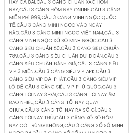
HAY CẢ BÀI
,
CẦU 3 CÀNG CHUẨN XÁC HÔM
NAY
,
CẦU 3 CÀNG HÔM NAY ONLINE
,
CẦU 3 CÀNG
MIỄN PHÍ 999
,
CẦU 3 CÀNG MINH NGỌC QUỐC
TẾ
,
CẦU 3 CÀNG MINH NGỌC VÀO NGÀY
NÀO
,
CẦU 3 CÀNG MINH NGỌC VIỆT NAM
,
CẦU 3
CÀNG MINH NGỌC XỔ SỐ MINH NGỌC
,
CẦU 3
CÀNG SIÊU CHUẨN 50
,
CẦU 3 CÀNG SIÊU CHUẨN
789
,
CẦU 3 CÀNG SIÊU CHUẨN DỰ ĐOÁN
,
CẦU 3
CÀNG SIÊU CHUẨN ĐÁNH GIÁ
,
CẦU 3 CÀNG SIÊU
VIP 3 MIỀN
,
CẦU 3 CÀNG SIÊU VIP APK
,
CẦU 3
CÀNG SIÊU VIP ĐẠI PHÁT
,
CẦU 3 CÀNG SIÊU VIP
LÔ ĐỀ
,
CẦU 3 CÀNG SIÊU VIP PHÚ QUỐC
,
CẦU 3
CÀNG TỐI NAY 3 ĐÀI
,
CẦU 3 CÀNG TỐI NAY ÂM
BAO NHIÊU
,
CẦU 3 CÀNG TỐI NAY QUAY
CHƯA
,
CẦU 3 CÀNG TỐI NAY RA SỐ GÌ
,
CẦU 3
CÀNG TỐI NAY THỦ
,
CẦU 3 CÀNG XỔ SỐ HÔM
NAY CÓ TRÚNG KHÔNG
,
CẦU 3 CÀNG XỔ SỐ MINH