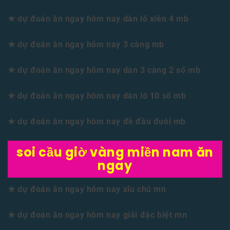
★ dự đoán ăn ngay hôm nay dàn lô xiên 4 mb
★ dự đoán ăn ngay hôm nay 3 càng mb
★ dự đoán ăn ngay hôm nay dàn 3 càng 2 số mb
★ dự đoán ăn ngay hôm nay dàn lô 10 số mb
★ dự đoán ăn ngay hôm nay đề đầu đuôi mb
soi cầu giờ vàng miền nam ăn
ngay
★ dự đoán ăn ngay hôm nay xỉu chủ mn
★ dự đoán ăn ngay hôm nay giải đặc biệt mn