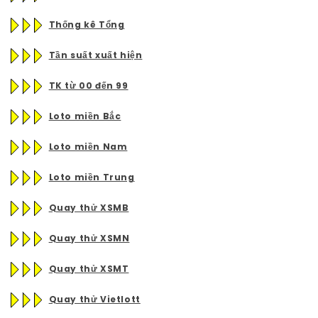
Thống kê Tổng
Tần suất xuất hiện
TK từ 00 đến 99
Loto miền Bắc
Loto miền Nam
Loto miền Trung
Quay thử XSMB
Quay thử XSMN
Quay thử XSMT
Quay thử Vietlott