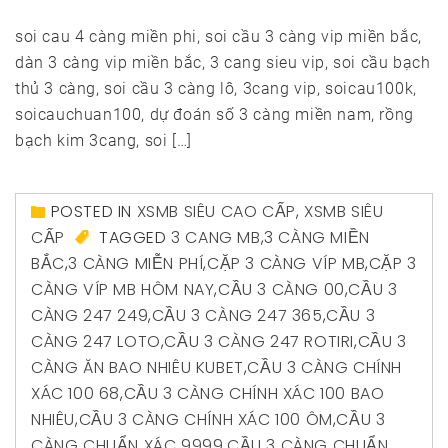
soi cau 4 càng miền phi, soi cầu 3 càng vip miền bắc,
dàn 3 càng vip miền bắc, 3 cang sieu vip, soi cầu bạch
thủ 3 càng, soi cầu 3 càng lô, 3cang vip, soicau100k,
soicauchuan100, dự đoán số 3 càng miền nam, rồng
bạch kim 3cang, soi […]
POSTED IN
XSMB SIÊU CAO CẤP
,
XSMB SIÊU
CẤP
TAGGED
3 CANG MB
,
3 CÀNG MIỀN
BẮC
,
3 CÀNG MIỄN PHÍ
,
CẶP 3 CÀNG VÍP MB
,
CẶP 3
CÀNG VÍP MB HÔM NAY
,
CẦU 3 CÀNG 00
,
CẦU 3
CÀNG 247 249
,
CẦU 3 CÀNG 247 365
,
CẦU 3
CÀNG 247 LOTO
,
CẦU 3 CÀNG 247 ROTIRI
,
CẦU 3
CÀNG ĂN BAO NHIÊU KUBET
,
CẦU 3 CÀNG CHÍNH
XÁC 100 68
,
CẦU 3 CÀNG CHÍNH XÁC 100 BAO
NHIÊU
,
CẦU 3 CÀNG CHÍNH XÁC 100 ÔM
,
CẦU 3
CÀNG CHUẨN XÁC 9999
,
CẦU 3 CÀNG CHUẨN