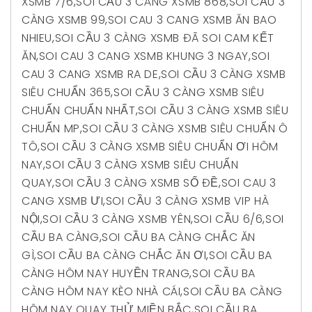
XSMB 7/6
,
SOI CẦU 3 CÀNG XSMB 868
,
SOI CẦU 3
CÀNG XSMB 99
,
SOI CAU 3 CANG XSMB ĂN BAO
NHIEU
,
SOI CẦU 3 CÀNG XSMB ĐÃ SOI CAM KẾT
ĂN
,
SOI CAU 3 CANG XSMB KHUNG 3 NGAY
,
SOI
CAU 3 CANG XSMB RA DE
,
SOI CẦU 3 CÀNG XSMB
SIÊU CHUẨN 365
,
SOI CẦU 3 CÀNG XSMB SIÊU
CHUẨN CHUẨN NHẤT
,
SOI CẦU 3 CÀNG XSMB SIÊU
CHUẨN MP
,
SOI CẦU 3 CÀNG XSMB SIÊU CHUẨN Ô
TÔ
,
SOI CẦU 3 CÀNG XSMB SIÊU CHUẨN ƠI HÔM
NAY
,
SOI CẦU 3 CÀNG XSMB SIÊU CHUẨN
QUAY
,
SOI CẦU 3 CÀNG XSMB SỐ ĐỀ
,
SOI CAU 3
CANG XSMB ƯI
,
SOI CẦU 3 CÀNG XSMB VIP HÀ
NỘI
,
SOI CẦU 3 CÀNG XSMB YÊN
,
SOI CẦU 6/6
,
SOI
CẦU BA CÀNG
,
SOI CẦU BA CÀNG CHẮC ĂN
GÌ
,
SOI CẦU BA CÀNG CHẮC ĂN ƠI
,
SOI CẦU BA
CÀNG HÔM NAY HUYỀN TRANG
,
SOI CẦU BA
CÀNG HÔM NAY KÈO NHÀ CÁI
,
SOI CẦU BA CÀNG
HÔM NAY QUAY THỬ MIỀN BẮC
,
SOI CẦU BA