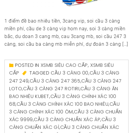
1 điểm đề bao nhiêu tiền, 3cang vip, soi cầu 3 càng
miền phí, cầu de 3 càng vip hom nay, soi 3 càng miền
bắc, du doan 3 cang mb, cau 3cang mb, soi cầu 247 3
càng, soi cầu ba càng mb miễn phí, dự đoán 3 càng […]
POSTED IN
XSMB SIÊU CAO CẤP
,
XSMB SIÊU
CẤP
TAGGED
CẦU 3 CÀNG 00
,
CẦU 3 CÀNG
247 249
,
CẦU 3 CÀNG 247 365
,
CẦU 3 CÀNG 247
LOTO
,
CẦU 3 CÀNG 247 ROTIRI
,
CẦU 3 CÀNG ĂN
BAO NHIÊU KUBET
,
CẦU 3 CÀNG CHÍNH XÁC 100
68
,
CẦU 3 CÀNG CHÍNH XÁC 100 BAO NHIÊU
,
CẦU
3 CÀNG CHÍNH XÁC 100 ÔM
,
CẦU 3 CÀNG CHUẨN
XÁC 9999
,
CẦU 3 CÀNG CHUẨN XÁC ÂP
,
CẦU 3
CÀNG CHUẨN XÁC GÌ
,
CẦU 3 CÀNG CHUẨN XÁC