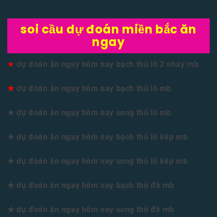
soi cầu dự đoán miền bắc ăn
ngay
★
dự đoán ăn ngay hôm nay bạch thủ lô 2 nháy mb
★
dự đoán ăn ngay hôm nay bạch thủ lô mb
★ dự đoán ăn ngay hôm nay song thủ lô mb
★ dự đoán ăn ngay hôm nay bạch thủ lô kép mb
★ dự đoán ăn ngay hôm nay song thủ lô kép mb
★ dự đoán ăn ngay hôm nay bạch thủ đề mb
★ dự đoán ăn ngay hôm nay song thủ đề mb