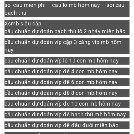
soi cau mien phi – cau lo mb hom nay – soi cau
bach thu
Xsmb siêu cấp
cầu chuẩn dự đoán bạch thủ lô 2 nháy miền bắc
cầu chuẩn dự đoán víp cặp 3 càng víp mb hôm
nay
cầu chuẩn dự đoán víp lô 10 con mb hôm nay
cầu chuẩn dự đoán víp đề 4 con mb hôm nay
cầu chuẩn dự đoán víp đề 6 con mb hôm nay
cầu chuẩn dự đoán víp đề 8 con mb hôm nay
cầu chuẩn dự đoán víp đề 10 con mb hôm nay
cầu chuẩn dự đoán víp đề bạch thủ mb hôm nay
cầu chuẩn dự đoán víp đề đầu đuôi miền bắc