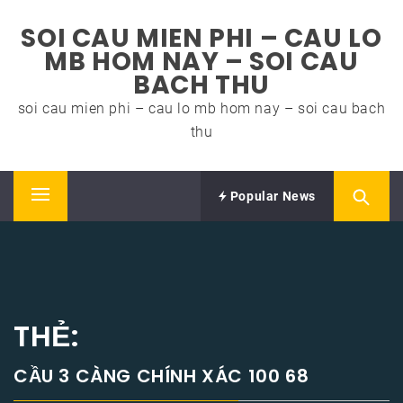
Skip
SOI CAU MIEN PHI – CAU LO
to
MB HOM NAY – SOI CAU
content
BACH THU
soi cau mien phi – cau lo mb hom nay – soi cau bach
thu
Popular News
Primary
Menu
THẺ:
CẦU 3 CÀNG CHÍNH XÁC 100 68