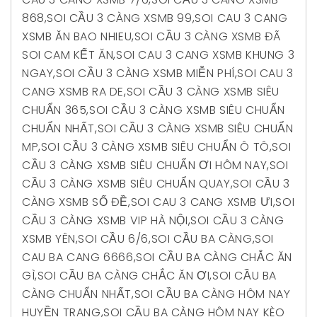
868
,
SOI CẦU 3 CÀNG XSMB 99
,
SOI CAU 3 CANG
XSMB ĂN BAO NHIEU
,
SOI CẦU 3 CÀNG XSMB ĐÃ
SOI CAM KẾT ĂN
,
SOI CAU 3 CANG XSMB KHUNG 3
NGAY
,
SOI CẦU 3 CÀNG XSMB MIỄN PHÍ
,
SOI CAU 3
CANG XSMB RA DE
,
SOI CẦU 3 CÀNG XSMB SIÊU
CHUẨN 365
,
SOI CẦU 3 CÀNG XSMB SIÊU CHUẨN
CHUẨN NHẤT
,
SOI CẦU 3 CÀNG XSMB SIÊU CHUẨN
MP
,
SOI CẦU 3 CÀNG XSMB SIÊU CHUẨN Ô TÔ
,
SOI
CẦU 3 CÀNG XSMB SIÊU CHUẨN ƠI HÔM NAY
,
SOI
CẦU 3 CÀNG XSMB SIÊU CHUẨN QUAY
,
SOI CẦU 3
CÀNG XSMB SỐ ĐỀ
,
SOI CAU 3 CANG XSMB ƯI
,
SOI
CẦU 3 CÀNG XSMB VIP HÀ NỘI
,
SOI CẦU 3 CÀNG
XSMB YÊN
,
SOI CẦU 6/6
,
SOI CẦU BA CÀNG
,
SOI
CAU BA CANG 6666
,
SOI CẦU BA CÀNG CHẮC ĂN
GÌ
,
SOI CẦU BA CÀNG CHẮC ĂN ƠI
,
SOI CẦU BA
CÀNG CHUẨN NHẤT
,
SOI CẦU BA CÀNG HÔM NAY
HUYỀN TRANG
,
SOI CẦU BA CÀNG HÔM NAY KÈO