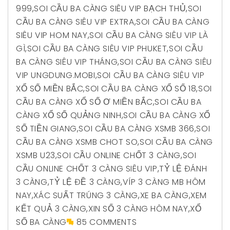
999
,
SOI CẦU BA CÀNG SIÊU VIP BẠCH THỦ
,
SOI
CẦU BA CÀNG SIÊU VIP EXTRA
,
SOI CẦU BA CÀNG
SIÊU VIP HOM NAY
,
SOI CẦU BA CÀNG SIÊU VIP LÀ
GÌ
,
SOI CẦU BA CÀNG SIÊU VIP PHUKET
,
SOI CẦU
BA CÀNG SIÊU VIP THÁNG
,
SOI CẦU BA CÀNG SIÊU
VIP UNGDUNG.MOBI
,
SOI CẦU BA CÀNG SIÊU VIP
XỔ SỐ MIỀN BẮC
,
SOI CẦU BA CÀNG XỔ SỐ 18
,
SOI
CẦU BA CÀNG XỔ SỐ Ơ MIỀN BẮC
,
SOI CẦU BA
CÀNG XỔ SỐ QUẢNG NINH
,
SOI CẦU BA CÀNG XỔ
SỐ TIỀN GIANG
,
SOI CẦU BA CÀNG XSMB 366
,
SOI
CẦU BA CÀNG XSMB CHOT SO
,
SOI CẦU BA CÀNG
XSMB U23
,
SOI CẦU ONLINE CHỐT 3 CÀNG
,
SOI
CẦU ONLINE CHỐT 3 CÀNG SIÊU VIP
,
TỶ LỆ ĐÁNH
3 CÀNG
,
TỶ LỆ ĐỀ 3 CÀNG
,
VÍP 3 CÀNG MB HÔM
NAY
,
XÁC SUẤT TRÚNG 3 CÀNG
,
XE BA CÀNG
,
XEM
KẾT QUẢ 3 CÀNG
,
XIN SỐ 3 CÀNG HÔM NAY
,
XỔ
SỐ BA CÀNG
85 COMMENTS