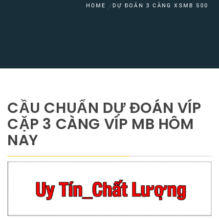
HOME
DỰ ĐOÁN 3 CÀNG XSMB 500
CẦU CHUẨN DỰ ĐOÁN VÍP
CẶP 3 CÀNG VÍP MB HÔM
NAY