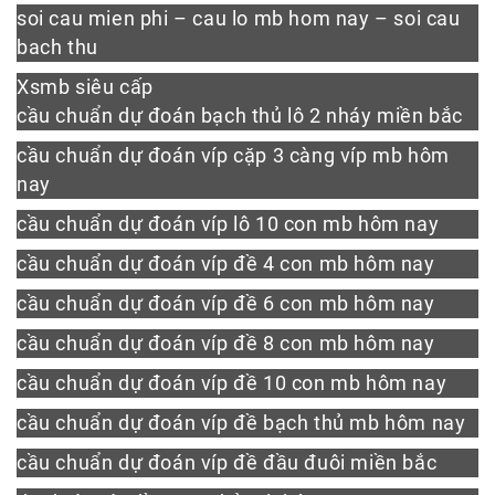
soi cau mien phi – cau lo mb hom nay – soi cau
bach thu
Xsmb siêu cấp
cầu chuẩn dự đoán bạch thủ lô 2 nháy miền bắc
cầu chuẩn dự đoán víp cặp 3 càng víp mb hôm
nay
cầu chuẩn dự đoán víp lô 10 con mb hôm nay
cầu chuẩn dự đoán víp đề 4 con mb hôm nay
cầu chuẩn dự đoán víp đề 6 con mb hôm nay
cầu chuẩn dự đoán víp đề 8 con mb hôm nay
cầu chuẩn dự đoán víp đề 10 con mb hôm nay
cầu chuẩn dự đoán víp đề bạch thủ mb hôm nay
cầu chuẩn dự đoán víp đề đầu đuôi miền bắc