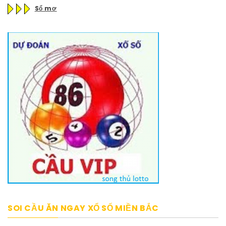
Sổ mơ
SOI CẦU ĂN NGAY XỔ SỐ MIỀN BẮC