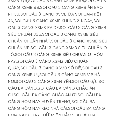
XSMB 7/6
,
SOI CẦU 3 CÀNG XSMB 868
,
SOI CẦU 3
CÀNG XSMB 99
,
SOI CAU 3 CANG XSMB ĂN BAO
NHIEU
,
SOI CẦU 3 CÀNG XSMB ĐÃ SOI CAM KẾT
ĂN
,
SOI CAU 3 CANG XSMB KHUNG 3 NGAY
,
SOI
CAU 3 CANG XSMB RA DE
,
SOI CẦU 3 CÀNG XSMB
SIÊU CHUẨN 365
,
SOI CẦU 3 CÀNG XSMB SIÊU
CHUẨN CHUẨN NHẤT
,
SOI CẦU 3 CÀNG XSMB SIÊU
CHUẨN MP
,
SOI CẦU 3 CÀNG XSMB SIÊU CHUẨN Ô
TÔ
,
SOI CẦU 3 CÀNG XSMB SIÊU CHUẨN ƠI HÔM
NAY
,
SOI CẦU 3 CÀNG XSMB SIÊU CHUẨN
QUAY
,
SOI CẦU 3 CÀNG XSMB SỐ ĐỀ
,
SOI CAU 3
CANG XSMB ƯI
,
SOI CẦU 3 CÀNG XSMB VIP HÀ
NỘI
,
SOI CẦU 3 CÀNG XSMB YÊN
,
SOI CẦU 6/6
,
SOI
CẦU BA CÀNG
,
SOI CẦU BA CÀNG CHẮC ĂN
GÌ
,
SOI CẦU BA CÀNG CHẮC ĂN ƠI
,
SOI CẦU BA
CÀNG HÔM NAY HUYỀN TRANG
,
SOI CẦU BA
CÀNG HÔM NAY KÈO NHÀ CÁI
,
SOI CẦU BA CÀNG
HÔM NAY QUAY THỬ MIỀN BẮC
,
SOI CẦU BA