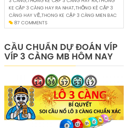
3 CÀNG
,
THỐNG KÊ CẶP 3 CÀNG HAY RA
,
THONG
KE CẶP 3 CÀNG HAY RA NHAT
,
THỐNG KÊ CẶP 3
CÀNG HAY VỀ
,
THONG KE CẶP 3 CÀNG MIEN BAC
87 COMMENTS
CẦU CHUẨN DỰ ĐOÁN VÍP
VÍP 3 CÀNG MB HÔM NAY