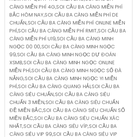
CÀNG MIỄN PHÍ 4G
,
SOI CẦU BA CÀNG MIỄN PHÍ
BẮC HÔM NAY
,
SOI CẦU BA CÀNG MIỄN PHÍ DE
CHUẨN
,
SOI CẦU BA CÀNG MIỄN PHÍ ONLINE MIỄN
PHÍ
,
SOI CẦU BA CÀNG MIỄN PHÍ RMIT
,
SOI CẦU BA
CÀNG MIỄN PHÍ U19
,
SOI CẦU BA CÀNG MINH
NGỌC 00 00
,
SOI CẦU BA CÀNG MINH NGỌC
99
,
SOI CẦU BA CÀNG MINH NGỌC DỰ ĐOÁN
XSMB
,
SOI CẦU BA CÀNG MINH NGỌC ONLINE
MIỄN PHÍ
,
SOI CẦU BA CÀNG MINH NGỌC SỐ ĐÀ
NẴNG
,
SOI CẦU BA CÀNG MINH NGỌC YI MIỄN
PHÍ
,
SOI CẦU BA CÀNG QUANG HẢI
,
SOI CẦU BA
CÀNG SIÊU CHUẨN
,
SOI CẦU BA CÀNG SIÊU
CHUẨN 3 MIỀN
,
SOI CẦU BA CÀNG SIÊU CHUẨN
ĐỀ MIỀN BẮC
,
SOI CẦU BA CÀNG SIÊU CHUẨN SỐ
MIỀN BẮC
,
SOI CẦU BA CÀNG SIÊU CHUẨN XÁC
NHẤT
,
SOI CẦU BA CÀNG SIÊU VÍP
,
SOI CẦU BA
CÀNG SIÊU VIP 99
,
SOI CẦU BA CÀNG SIÊU VIP