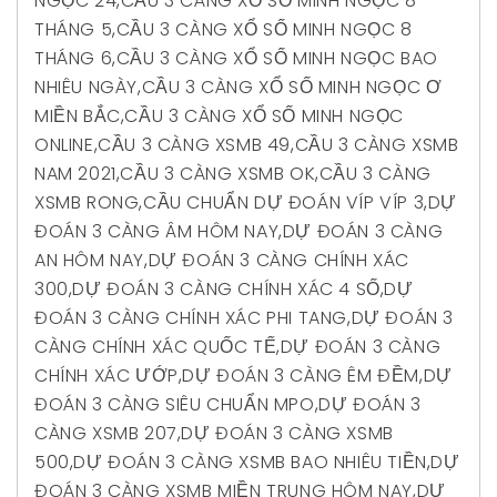
NGỌC 24
,
CẦU 3 CÀNG XỔ SỐ MINH NGỌC 8
THÁNG 5
,
CẦU 3 CÀNG XỔ SỐ MINH NGỌC 8
THÁNG 6
,
CẦU 3 CÀNG XỔ SỐ MINH NGỌC BAO
NHIÊU NGÀY
,
CẦU 3 CÀNG XỔ SỐ MINH NGỌC Ơ
MIỀN BẮC
,
CẦU 3 CÀNG XỔ SỐ MINH NGỌC
ONLINE
,
CẦU 3 CÀNG XSMB 49
,
CẦU 3 CÀNG XSMB
NAM 2021
,
CẦU 3 CÀNG XSMB OK
,
CẦU 3 CÀNG
XSMB RONG
,
CẦU CHUẨN DỰ ĐOÁN VÍP VÍP 3
,
DỰ
ĐOÁN 3 CÀNG ÂM HÔM NAY
,
DỰ ĐOÁN 3 CÀNG
AN HÔM NAY
,
DỰ ĐOÁN 3 CÀNG CHÍNH XÁC
300
,
DỰ ĐOÁN 3 CÀNG CHÍNH XÁC 4 SỐ
,
DỰ
ĐOÁN 3 CÀNG CHÍNH XÁC PHI TANG
,
DỰ ĐOÁN 3
CÀNG CHÍNH XÁC QUỐC TẾ
,
DỰ ĐOÁN 3 CÀNG
CHÍNH XÁC ƯỚP
,
DỰ ĐOÁN 3 CÀNG ÊM ĐỀM
,
DỰ
ĐOÁN 3 CÀNG SIÊU CHUẨN MPO
,
DỰ ĐOÁN 3
CÀNG XSMB 207
,
DỰ ĐOÁN 3 CÀNG XSMB
500
,
DỰ ĐOÁN 3 CÀNG XSMB BAO NHIÊU TIỀN
,
DỰ
ĐOÁN 3 CÀNG XSMB MIỀN TRUNG HÔM NAY
,
DỰ