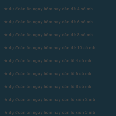
★ dự đoán ăn ngay hôm nay dàn đề 4 số mb
★ dự đoán ăn ngay hôm nay dàn đề 6 số mb
★ dự đoán ăn ngay hôm nay dàn đề 8 số mb
★ dự đoán ăn ngay hôm nay dàn đề 10 số mb
★ dự đoán ăn ngay hôm nay dàn lô 4 số mb
★ dự đoán ăn ngay hôm nay dàn lô 6 số mb
★ dự đoán ăn ngay hôm nay dàn lô 8 số mb
★ dự đoán ăn ngay hôm nay dàn lô xiên 2 mb
★ dự đoán ăn ngay hôm nay dàn lô xiên 3 mb