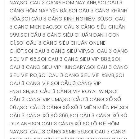
NAY
,
SOI CAU 3 CANG HOM NAY ANH
,
SOI CẦU 3
CÀNG HÔM NAY YÊN BÁI
,
SOI CẦU 3 CÀNG KHÁNH
HÒA
,
SOI CẦU 3 CÀNG KINH NGHIỆM SỐ
,
SOI CAU
3 CANG MIEN BAC
,
SOI CẦU 3 CÀNG SIÊU CHUẨN
999
,
SOI CẦU 3 CÀNG SIÊU CHUẨN DANH CON
GÌ
,
SOI CẦU 3 CÀNG SIÊU CHUẨN ONLINE
CHỐT
,
SOI CAU 3 CANG SIEU VIP
,
SOI CAU 3 CANG
SIEU VIP 66
,
SOI CAU 3 CANG SIEU VIP 888
,
SOI
CAU 3 CANG SIEU VIP HUNGARY
,
SOI CAU 3 CANG
SIEU VIP RO
,
SOI CAU 3 CANG SIEU VIP XSMB
,
SOI
CAU 3 CANG VIP
,
SOI CẦU 3 CÀNG VIP
ENGLISH
,
SOI CẦU 3 CÀNG VIP ROYAL WIN
,
SOI
CẦU 3 CÀNG VIP UMA
,
SOI CẦU 3 CÀNG XỔ SỐ
007
,
SOI CẦU 3 CÀNG XỔ SỐ 3 MIỀN MIỄN PHÍ
,
SOI
CẦU 3 CÀNG XỔ SỐ 366
,
SOI CẦU 3 CÀNG XỔ SỐ
DUY ANH
,
SOI CẦU 3 CÀNG XỔ SỐ LÔ ĐỀ HÔM
NAY
,
SOI CẦU 3 CÀNG XSMB 56
,
SOI CAU 3 CANG