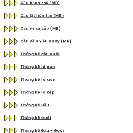
Cầu bạch thủ (MB)
Cầu lật liên tục (MB)
Cầu về cả cặp (MB)
Cầu về nhiều nháy (MB)
Thống kê đầu đuôi
Thống kê lô gan
Thống kê lô xiên
Thống kê lô kép
Thống kê Đầu
Thống kê Đuôi
Thống kê Đầu – Đuôi