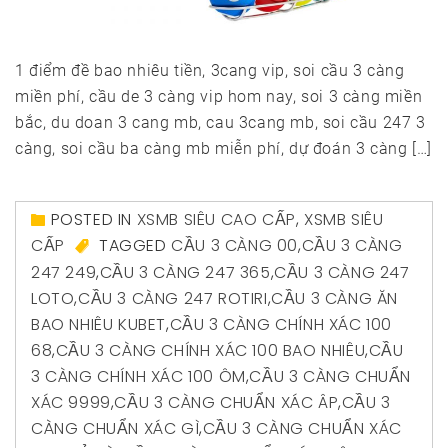
1 điểm đề bao nhiêu tiền, 3cang vip, soi cầu 3 càng
miền phí, cầu de 3 càng vip hom nay, soi 3 càng miền
bắc, du doan 3 cang mb, cau 3cang mb, soi cầu 247 3
càng, soi cầu ba càng mb miễn phí, dự đoán 3 càng […]
POSTED IN
XSMB SIÊU CAO CẤP
,
XSMB SIÊU
CẤP
TAGGED
CẦU 3 CÀNG 00
,
CẦU 3 CÀNG
247 249
,
CẦU 3 CÀNG 247 365
,
CẦU 3 CÀNG 247
LOTO
,
CẦU 3 CÀNG 247 ROTIRI
,
CẦU 3 CÀNG ĂN
BAO NHIÊU KUBET
,
CẦU 3 CÀNG CHÍNH XÁC 100
68
,
CẦU 3 CÀNG CHÍNH XÁC 100 BAO NHIÊU
,
CẦU
3 CÀNG CHÍNH XÁC 100 ÔM
,
CẦU 3 CÀNG CHUẨN
XÁC 9999
,
CẦU 3 CÀNG CHUẨN XÁC ÂP
,
CẦU 3
CÀNG CHUẨN XÁC GÌ
,
CẦU 3 CÀNG CHUẨN XÁC