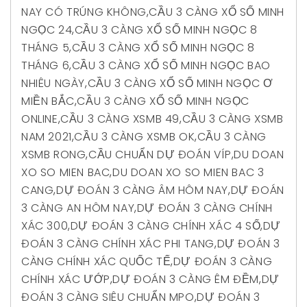
NAY CÓ TRÚNG KHÔNG
,
CẦU 3 CÀNG XỔ SỐ MINH
NGỌC 24
,
CẦU 3 CÀNG XỔ SỐ MINH NGỌC 8
THÁNG 5
,
CẦU 3 CÀNG XỔ SỐ MINH NGỌC 8
THÁNG 6
,
CẦU 3 CÀNG XỔ SỐ MINH NGỌC BAO
NHIÊU NGÀY
,
CẦU 3 CÀNG XỔ SỐ MINH NGỌC Ơ
MIỀN BẮC
,
CẦU 3 CÀNG XỔ SỐ MINH NGỌC
ONLINE
,
CẦU 3 CÀNG XSMB 49
,
CẦU 3 CÀNG XSMB
NAM 2021
,
CẦU 3 CÀNG XSMB OK
,
CẦU 3 CÀNG
XSMB RONG
,
CẦU CHUẨN DỰ ĐOÁN VÍP
,
DU DOAN
XO SO MIEN BAC
,
DU DOAN XO SO MIEN BAC 3
CANG
,
DỰ ĐOÁN 3 CÀNG ÂM HÔM NAY
,
DỰ ĐOÁN
3 CÀNG AN HÔM NAY
,
DỰ ĐOÁN 3 CÀNG CHÍNH
XÁC 300
,
DỰ ĐOÁN 3 CÀNG CHÍNH XÁC 4 SỐ
,
DỰ
ĐOÁN 3 CÀNG CHÍNH XÁC PHI TANG
,
DỰ ĐOÁN 3
CÀNG CHÍNH XÁC QUỐC TẾ
,
DỰ ĐOÁN 3 CÀNG
CHÍNH XÁC ƯỚP
,
DỰ ĐOÁN 3 CÀNG ÊM ĐỀM
,
DỰ
ĐOÁN 3 CÀNG SIÊU CHUẨN MPO
,
DỰ ĐOÁN 3