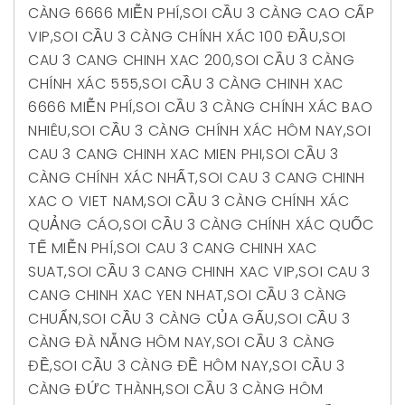
CÀNG 6666 MIỄN PHÍ
,
SOI CẦU 3 CÀNG CAO CẤP
VIP
,
SOI CẦU 3 CÀNG CHÍNH XÁC 100 ĐẦU
,
SOI
CAU 3 CANG CHINH XAC 200
,
SOI CẦU 3 CÀNG
CHÍNH XÁC 555
,
SOI CẦU 3 CÀNG CHINH XAC
6666 MIỄN PHÍ
,
SOI CẦU 3 CÀNG CHÍNH XÁC BAO
NHIÊU
,
SOI CẦU 3 CÀNG CHÍNH XÁC HÔM NAY
,
SOI
CAU 3 CANG CHINH XAC MIEN PHI
,
SOI CẦU 3
CÀNG CHÍNH XÁC NHẤT
,
SOI CAU 3 CANG CHINH
XAC O VIET NAM
,
SOI CẦU 3 CÀNG CHÍNH XÁC
QUẢNG CÁO
,
SOI CẦU 3 CÀNG CHÍNH XÁC QUỐC
TẾ MIỄN PHÍ
,
SOI CAU 3 CANG CHINH XAC
SUAT
,
SOI CẦU 3 CANG CHINH XAC VIP
,
SOI CAU 3
CANG CHINH XAC YEN NHAT
,
SOI CẦU 3 CÀNG
CHUẨN
,
SOI CẦU 3 CÀNG CỦA GẤU
,
SOI CẦU 3
CÀNG ĐÀ NẴNG HÔM NAY
,
SOI CẦU 3 CÀNG
ĐỀ
,
SOI CẦU 3 CÀNG ĐỀ HÔM NAY
,
SOI CẦU 3
CÀNG ĐỨC THÀNH
,
SOI CẦU 3 CÀNG HÔM