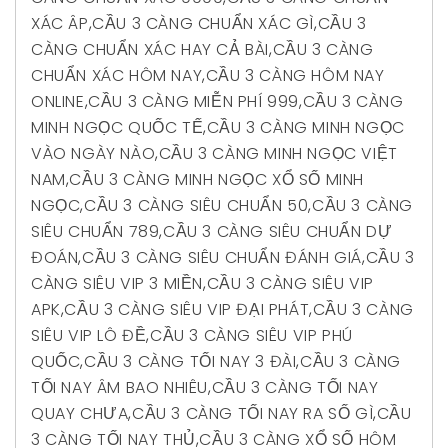
XÁC ÂP
,
CẦU 3 CÀNG CHUẨN XÁC GÌ
,
CẦU 3
CÀNG CHUẨN XÁC HAY CẢ BÀI
,
CẦU 3 CÀNG
CHUẨN XÁC HÔM NAY
,
CẦU 3 CÀNG HÔM NAY
ONLINE
,
CẦU 3 CÀNG MIỄN PHÍ 999
,
CẦU 3 CÀNG
MINH NGỌC QUỐC TẾ
,
CẦU 3 CÀNG MINH NGỌC
VÀO NGÀY NÀO
,
CẦU 3 CÀNG MINH NGỌC VIỆT
NAM
,
CẦU 3 CÀNG MINH NGỌC XỔ SỐ MINH
NGỌC
,
CẦU 3 CÀNG SIÊU CHUẨN 50
,
CẦU 3 CÀNG
SIÊU CHUẨN 789
,
CẦU 3 CÀNG SIÊU CHUẨN DỰ
ĐOÁN
,
CẦU 3 CÀNG SIÊU CHUẨN ĐÁNH GIÁ
,
CẦU 3
CÀNG SIÊU VIP 3 MIỀN
,
CẦU 3 CÀNG SIÊU VIP
APK
,
CẦU 3 CÀNG SIÊU VIP ĐẠI PHÁT
,
CẦU 3 CÀNG
SIÊU VIP LÔ ĐỀ
,
CẦU 3 CÀNG SIÊU VIP PHÚ
QUỐC
,
CẦU 3 CÀNG TỐI NAY 3 ĐÀI
,
CẦU 3 CÀNG
TỐI NAY ÂM BAO NHIÊU
,
CẦU 3 CÀNG TỐI NAY
QUAY CHƯA
,
CẦU 3 CÀNG TỐI NAY RA SỐ GÌ
,
CẦU
3 CÀNG TỐI NAY THỦ
,
CẦU 3 CÀNG XỔ SỐ HÔM