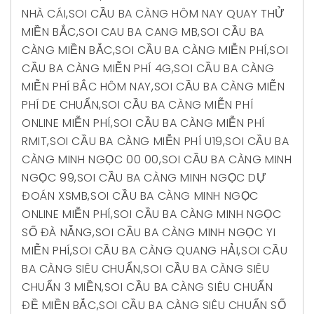
NHÀ CÁI
,
SOI CẦU BA CÀNG HÔM NAY QUAY THỬ
MIỀN BẮC
,
SOI CAU BA CANG MB
,
SOI CẦU BA
CÀNG MIỀN BẮC
,
SOI CẦU BA CÀNG MIỄN PHÍ
,
SOI
CẦU BA CÀNG MIỄN PHÍ 4G
,
SOI CẦU BA CÀNG
MIỄN PHÍ BẮC HÔM NAY
,
SOI CẦU BA CÀNG MIỄN
PHÍ DE CHUẨN
,
SOI CẦU BA CÀNG MIỄN PHÍ
ONLINE MIỄN PHÍ
,
SOI CẦU BA CÀNG MIỄN PHÍ
RMIT
,
SOI CẦU BA CÀNG MIỄN PHÍ U19
,
SOI CẦU BA
CÀNG MINH NGỌC 00 00
,
SOI CẦU BA CÀNG MINH
NGỌC 99
,
SOI CẦU BA CÀNG MINH NGỌC DỰ
ĐOÁN XSMB
,
SOI CẦU BA CÀNG MINH NGỌC
ONLINE MIỄN PHÍ
,
SOI CẦU BA CÀNG MINH NGỌC
SỐ ĐÀ NẴNG
,
SOI CẦU BA CÀNG MINH NGỌC YI
MIỄN PHÍ
,
SOI CẦU BA CÀNG QUANG HẢI
,
SOI CẦU
BA CÀNG SIÊU CHUẨN
,
SOI CẦU BA CÀNG SIÊU
CHUẨN 3 MIỀN
,
SOI CẦU BA CÀNG SIÊU CHUẨN
ĐỀ MIỀN BẮC
,
SOI CẦU BA CÀNG SIÊU CHUẨN SỐ