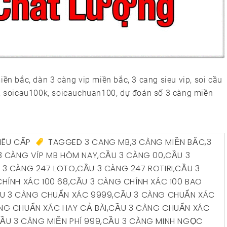
iền bắc, dàn 3 càng vip miền bắc, 3 cang sieu vip, soi cầu
ip, soicau100k, soicauchuan100, dự đoán số 3 càng miền
IÊU CẤP
TAGGED
3 CANG MB
,
3 CÀNG MIỀN BẮC
,
3
3 CÀNG VÍP MB HÔM NAY
,
CẦU 3 CÀNG 00
,
CẦU 3
 3 CÀNG 247 LOTO
,
CẦU 3 CÀNG 247 ROTIRI
,
CẦU 3
HÍNH XÁC 100 68
,
CẦU 3 CÀNG CHÍNH XÁC 100 BAO
U 3 CÀNG CHUẨN XÁC 9999
,
CẦU 3 CÀNG CHUẨN XÁC
NG CHUẨN XÁC HAY CẢ BÀI
,
CẦU 3 CÀNG CHUẨN XÁC
ẦU 3 CÀNG MIỄN PHÍ 999
,
CẦU 3 CÀNG MINH NGỌC