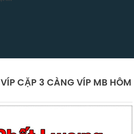
VÍP CẶP 3 CÀNG VÍP MB HÔM