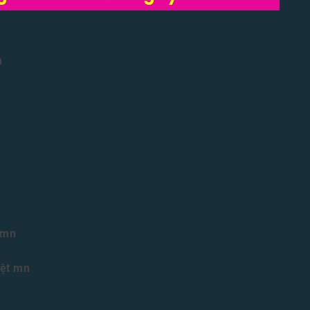
n
 mn
iệt mn