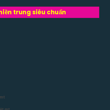
miền trung siêu chuẩn
 mt
ệt mt