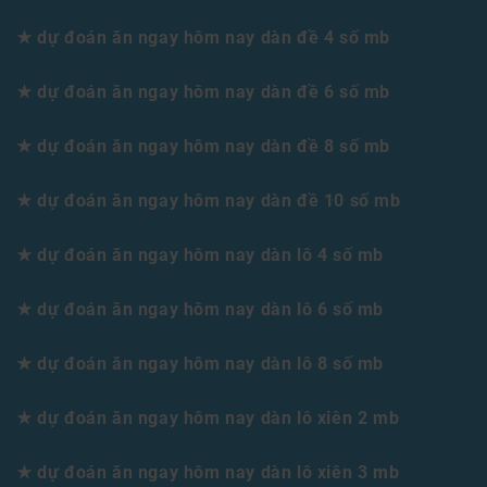
★ dự đoán ăn ngay hôm nay dàn đề 4 số mb
★ dự đoán ăn ngay hôm nay dàn đề 6 số mb
★ dự đoán ăn ngay hôm nay dàn đề 8 số mb
★ dự đoán ăn ngay hôm nay dàn đề 10 số mb
★ dự đoán ăn ngay hôm nay dàn lô 4 số mb
★ dự đoán ăn ngay hôm nay dàn lô 6 số mb
★ dự đoán ăn ngay hôm nay dàn lô 8 số mb
★ dự đoán ăn ngay hôm nay dàn lô xiên 2 mb
★ dự đoán ăn ngay hôm nay dàn lô xiên 3 mb