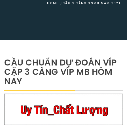
HOME
CẦU 3 CÀNG XSMB NAM 2021
CẦU CHUẨN DỰ ĐOÁN VÍP
CẶP 3 CÀNG VÍP MB HÔM
NAY