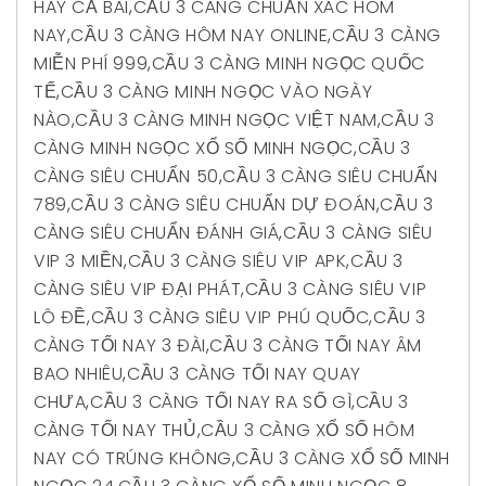
HAY CẢ BÀI
,
CẦU 3 CÀNG CHUẨN XÁC HÔM
NAY
,
CẦU 3 CÀNG HÔM NAY ONLINE
,
CẦU 3 CÀNG
MIỄN PHÍ 999
,
CẦU 3 CÀNG MINH NGỌC QUỐC
TẾ
,
CẦU 3 CÀNG MINH NGỌC VÀO NGÀY
NÀO
,
CẦU 3 CÀNG MINH NGỌC VIỆT NAM
,
CẦU 3
CÀNG MINH NGỌC XỔ SỐ MINH NGỌC
,
CẦU 3
CÀNG SIÊU CHUẨN 50
,
CẦU 3 CÀNG SIÊU CHUẨN
789
,
CẦU 3 CÀNG SIÊU CHUẨN DỰ ĐOÁN
,
CẦU 3
CÀNG SIÊU CHUẨN ĐÁNH GIÁ
,
CẦU 3 CÀNG SIÊU
VIP 3 MIỀN
,
CẦU 3 CÀNG SIÊU VIP APK
,
CẦU 3
CÀNG SIÊU VIP ĐẠI PHÁT
,
CẦU 3 CÀNG SIÊU VIP
LÔ ĐỀ
,
CẦU 3 CÀNG SIÊU VIP PHÚ QUỐC
,
CẦU 3
CÀNG TỐI NAY 3 ĐÀI
,
CẦU 3 CÀNG TỐI NAY ÂM
BAO NHIÊU
,
CẦU 3 CÀNG TỐI NAY QUAY
CHƯA
,
CẦU 3 CÀNG TỐI NAY RA SỐ GÌ
,
CẦU 3
CÀNG TỐI NAY THỦ
,
CẦU 3 CÀNG XỔ SỐ HÔM
NAY CÓ TRÚNG KHÔNG
,
CẦU 3 CÀNG XỔ SỐ MINH