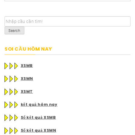
Search
SOI CẦU HÔM NAY
XSMB
XSMN
XSMT
kết quả hôm nay
Sổ kết quả XSMB
Sổ kết quả XSMN