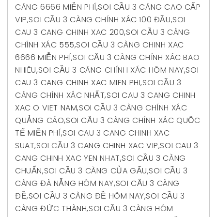
CÀNG 6666 MIỄN PHÍ
,
SOI CẦU 3 CÀNG CAO CẤP
VIP
,
SOI CẦU 3 CÀNG CHÍNH XÁC 100 ĐẦU
,
SOI
CAU 3 CANG CHINH XAC 200
,
SOI CẦU 3 CÀNG
CHÍNH XÁC 555
,
SOI CẦU 3 CÀNG CHINH XAC
6666 MIỄN PHÍ
,
SOI CẦU 3 CÀNG CHÍNH XÁC BAO
NHIÊU
,
SOI CẦU 3 CÀNG CHÍNH XÁC HÔM NAY
,
SOI
CAU 3 CANG CHINH XAC MIEN PHI
,
SOI CẦU 3
CÀNG CHÍNH XÁC NHẤT
,
SOI CAU 3 CANG CHINH
XAC O VIET NAM
,
SOI CẦU 3 CÀNG CHÍNH XÁC
QUẢNG CÁO
,
SOI CẦU 3 CÀNG CHÍNH XÁC QUỐC
TẾ MIỄN PHÍ
,
SOI CAU 3 CANG CHINH XAC
SUAT
,
SOI CẦU 3 CANG CHINH XAC VIP
,
SOI CAU 3
CANG CHINH XAC YEN NHAT
,
SOI CẦU 3 CÀNG
CHUẨN
,
SOI CẦU 3 CÀNG CỦA GẤU
,
SOI CẦU 3
CÀNG ĐÀ NẴNG HÔM NAY
,
SOI CẦU 3 CÀNG
ĐỀ
,
SOI CẦU 3 CÀNG ĐỀ HÔM NAY
,
SOI CẦU 3
CÀNG ĐỨC THÀNH
,
SOI CẦU 3 CÀNG HÔM