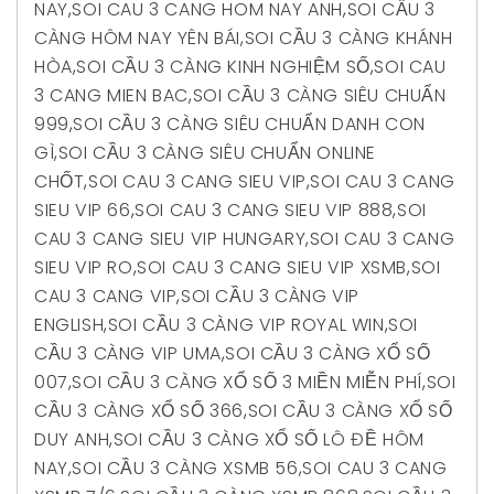
NAY
,
SOI CAU 3 CANG HOM NAY ANH
,
SOI CẦU 3
CÀNG HÔM NAY YÊN BÁI
,
SOI CẦU 3 CÀNG KHÁNH
HÒA
,
SOI CẦU 3 CÀNG KINH NGHIỆM SỐ
,
SOI CAU
3 CANG MIEN BAC
,
SOI CẦU 3 CÀNG SIÊU CHUẨN
999
,
SOI CẦU 3 CÀNG SIÊU CHUẨN DANH CON
GÌ
,
SOI CẦU 3 CÀNG SIÊU CHUẨN ONLINE
CHỐT
,
SOI CAU 3 CANG SIEU VIP
,
SOI CAU 3 CANG
SIEU VIP 66
,
SOI CAU 3 CANG SIEU VIP 888
,
SOI
CAU 3 CANG SIEU VIP HUNGARY
,
SOI CAU 3 CANG
SIEU VIP RO
,
SOI CAU 3 CANG SIEU VIP XSMB
,
SOI
CAU 3 CANG VIP
,
SOI CẦU 3 CÀNG VIP
ENGLISH
,
SOI CẦU 3 CÀNG VIP ROYAL WIN
,
SOI
CẦU 3 CÀNG VIP UMA
,
SOI CẦU 3 CÀNG XỔ SỐ
007
,
SOI CẦU 3 CÀNG XỔ SỐ 3 MIỀN MIỄN PHÍ
,
SOI
CẦU 3 CÀNG XỔ SỐ 366
,
SOI CẦU 3 CÀNG XỔ SỐ
DUY ANH
,
SOI CẦU 3 CÀNG XỔ SỐ LÔ ĐỀ HÔM
NAY
,
SOI CẦU 3 CÀNG XSMB 56
,
SOI CAU 3 CANG