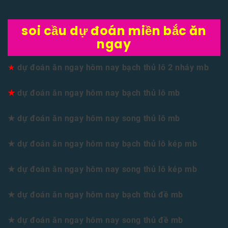
soi cầu dự đoán miền bắc ăn
ngay
★
dự đoán ăn ngay hôm nay bạch thủ lô 2 nháy mb
★
dự đoán ăn ngay hôm nay bạch thủ lô mb
★ dự đoán ăn ngay hôm nay song thủ lô mb
★ dự đoán ăn ngay hôm nay bạch thủ lô kép mb
★ dự đoán ăn ngay hôm nay song thủ lô kép mb
★ dự đoán ăn ngay hôm nay bạch thủ đề mb
★ dự đoán ăn ngay hôm nay song thủ đề mb