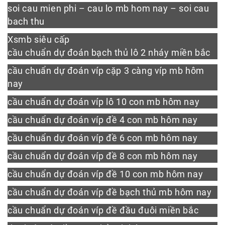
soi cau mien phi – cau lo mb hom nay – soi cau
bach thu
Xsmb siêu cấp
cầu chuẩn dự đoán bạch thủ lô 2 nháy miền bắc
cầu chuẩn dự đoán víp cặp 3 càng víp mb hôm
nay
cầu chuẩn dự đoán víp lô 10 con mb hôm nay
cầu chuẩn dự đoán víp đề 4 con mb hôm nay
cầu chuẩn dự đoán víp đề 6 con mb hôm nay
cầu chuẩn dự đoán víp đề 8 con mb hôm nay
cầu chuẩn dự đoán víp đề 10 con mb hôm nay
cầu chuẩn dự đoán víp đề bạch thủ mb hôm nay
cầu chuẩn dự đoán víp đề đầu đuôi miền bắc