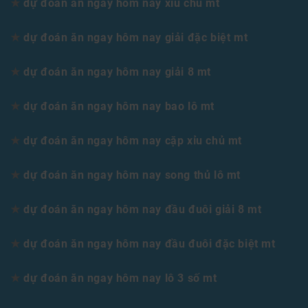
★
dự đoán ăn ngay hôm nay xỉu chủ mt
★
dự đoán ăn ngay hôm nay giải đặc biệt mt
★
dự đoán ăn ngay hôm nay giải 8 mt
★
dự đoán ăn ngay hôm nay bao lô mt
★
dự đoán ăn ngay hôm nay cặp xỉu chủ mt
★
dự đoán ăn ngay hôm nay song thủ lô mt
★
dự đoán ăn ngay hôm nay đầu đuôi giải 8 mt
★
dự đoán ăn ngay hôm nay đầu đuôi đặc biệt mt
★
dự đoán ăn ngay hôm nay lô 3 số mt