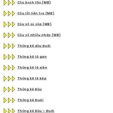
Cầu bạch thủ (MB)
Cầu lật liên tục (MB)
Cầu về cả cặp (MB)
Cầu về nhiều nháy (MB)
Thống kê đầu đuôi
Thống kê lô gan
Thống kê lô xiên
Thống kê lô kép
Thống kê Đầu
Thống kê Đuôi
Thống kê Đầu – Đuôi