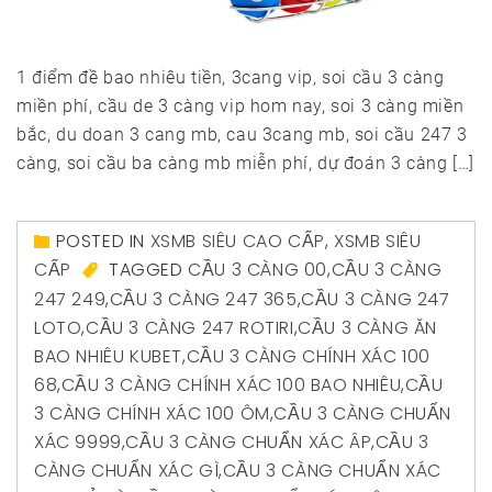
1 điểm đề bao nhiêu tiền, 3cang vip, soi cầu 3 càng
miền phí, cầu de 3 càng vip hom nay, soi 3 càng miền
bắc, du doan 3 cang mb, cau 3cang mb, soi cầu 247 3
càng, soi cầu ba càng mb miễn phí, dự đoán 3 càng […]
POSTED IN
XSMB SIÊU CAO CẤP
,
XSMB SIÊU
CẤP
TAGGED
CẦU 3 CÀNG 00
,
CẦU 3 CÀNG
247 249
,
CẦU 3 CÀNG 247 365
,
CẦU 3 CÀNG 247
LOTO
,
CẦU 3 CÀNG 247 ROTIRI
,
CẦU 3 CÀNG ĂN
BAO NHIÊU KUBET
,
CẦU 3 CÀNG CHÍNH XÁC 100
68
,
CẦU 3 CÀNG CHÍNH XÁC 100 BAO NHIÊU
,
CẦU
3 CÀNG CHÍNH XÁC 100 ÔM
,
CẦU 3 CÀNG CHUẨN
XÁC 9999
,
CẦU 3 CÀNG CHUẨN XÁC ÂP
,
CẦU 3
CÀNG CHUẨN XÁC GÌ
,
CẦU 3 CÀNG CHUẨN XÁC