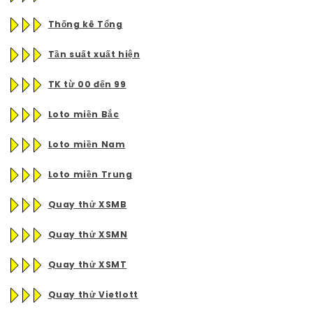
Thống kê Tổng
Tần suất xuất hiện
TK từ 00 đến 99
Loto miền Bắc
Loto miền Nam
Loto miền Trung
Quay thử XSMB
Quay thử XSMN
Quay thử XSMT
Quay thử Vietlott