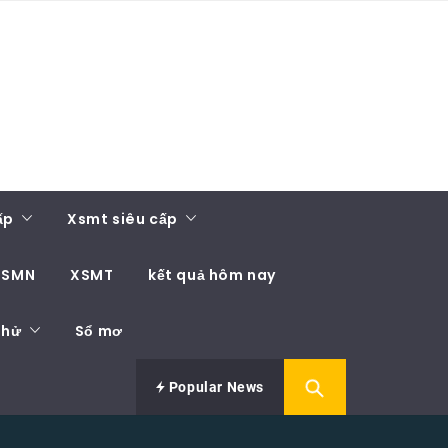
ấp
Xsmt siêu cấp
XSMN
XSMT
kết quả hôm nay
thử
Sổ mơ
Popular News