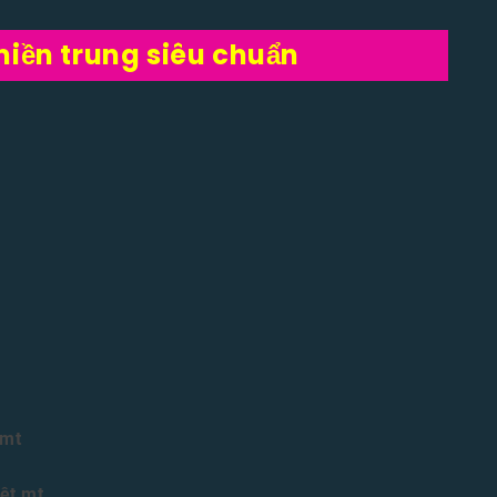
miền trung siêu chuẩn
 mt
ệt mt