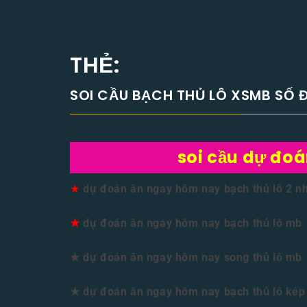
THẺ:
SOI CẦU BẠCH THỦ LÔ XSMB SỐ 
soi cầu dự đo
★
dự đoán ăn ngay hôm nay bạch thủ lô 2 n
★
dự đoán ăn ngay hôm nay bạch thủ lô mb
★ dự đoán ăn ngay hôm nay song thủ lô mb
★ dự đoán ăn ngay hôm nay bạch thủ lô ké