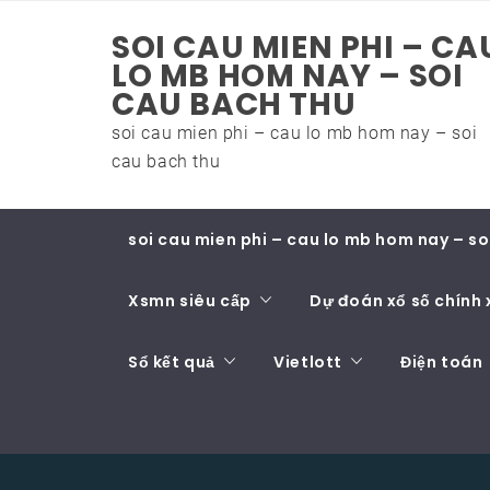
Skip
SOI CAU MIEN PHI – CA
to
LO MB HOM NAY – SOI
content
CAU BACH THU
soi cau mien phi – cau lo mb hom nay – soi
cau bach thu
soi cau mien phi – cau lo mb hom nay – so
Xsmn siêu cấp
Dự đoán xổ số chính
Sổ kết quả
Vietlott
Điện toán