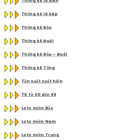
Thống kê lô xiên
Thống kê lô kép
Thống kê Đầu
Thống kê Đuôi
Thống kê Đầu – Đuôi
Thống kê Tổng
Tần suất xuất hiện
TK từ 00 đến 99
Loto miền Bắc
Loto miền Nam
Loto miền Trung