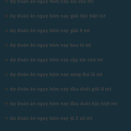
★
dự đoán ăn ngay hôm nay xỉu chủ mt
★
dự đoán ăn ngay hôm nay giải đặc biệt mt
★
dự đoán ăn ngay hôm nay giải 8 mt
★
dự đoán ăn ngay hôm nay bao lô mt
★
dự đoán ăn ngay hôm nay cặp xỉu chủ mt
★
dự đoán ăn ngay hôm nay song thủ lô mt
★
dự đoán ăn ngay hôm nay đầu đuôi giải 8 mt
★
dự đoán ăn ngay hôm nay đầu đuôi đặc biệt mt
★
dự đoán ăn ngay hôm nay lô 3 số mt