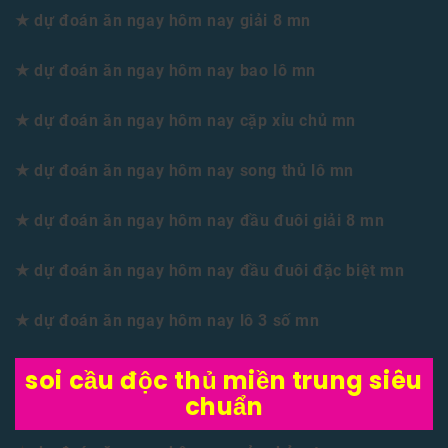
★ dự đoán ăn ngay hôm nay giải 8 mn
★ dự đoán ăn ngay hôm nay bao lô mn
★ dự đoán ăn ngay hôm nay cặp xỉu chủ mn
★ dự đoán ăn ngay hôm nay song thủ lô mn
★ dự đoán ăn ngay hôm nay đầu đuôi giải 8 mn
★ dự đoán ăn ngay hôm nay đầu đuôi đặc biệt mn
★ dự đoán ăn ngay hôm nay lô 3 số mn
soi cầu độc thủ miền trung siêu
chuẩn