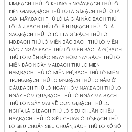
KIM
,
BẠCH THỦ LÔ KHUNG 5 NGÀY
,
BẠCH THỦ LÔ
KIÊN GIANG
,
BẠCH THỦ LÔ LÀ GÌ
,
BẠCH THỦ LÔ LÀ
GIẢI MẤY
,
BẠCH THỦ LÔ LÀ GIẢI NÀO
,
BẠCH THỦ
LÔ LÀ J
,
BẠCH THỦ LÔ LÀ NTN
,
BẠCH THỦ LÔ LÀ
SAO
,
BẠCH THỦ LÔ LÓT LÀ GÌ
,
BẠCH THỦ LÔ
MB
,
BẠCH THỦ LÔ MIỀN BẮC
,
BẠCH THỦ LÔ MIỀN
BẮC 7 NGÀY
,
BẠCH THỦ LÔ MIỀN BẮC LÀ GÌ
,
BẠCH
THỦ LÔ MIỀN BẮC NGÀY HÔM NAY
,
BẠCH THỦ LÔ
MIỀN BẮC NGÀY MAI
,
BACH THU LO MIEN
NAM
,
BẠCH THỦ LÔ MIỄN PHÍ
,
BẠCH THỦ LÔ MIỀN
TRUNG
,
BẠCH THỦ LÔ MN
,
BẠCH THỦ LÔ NẰM Ở
ĐÂU
,
BẠCH THỦ LÔ NGÀY HÔM NAY
,
BẠCH THỦ LÔ
NGÀY HÔM QUA
,
BẠCH THỦ LÔ NGÀY MAI
,
BẠCH
THỦ LÔ NGÀY MAI VỀ CON GÌ
,
BẠCH THỦ LÔ
NGHĨA LÀ GÌ
,
BẠCH THỦ LÔ SIÊU CHUẨN CHIỀU
NAY
,
BẠCH THỦ LÔ SIÊU CHUẨN Ô TÔ
,
BẠCH THỦ
LÔ SIÊU CHUẨN SIÊU CHUẨN
,
BẠCH THỦ LÔ XỔ SỐ