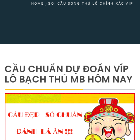
HOME
SOI CẦU SONG THỦ LÔ CHÍNH XÁC VIP
CẦU CHUẨN DỰ ĐOÁN VÍP
LÔ BẠCH THỦ MB HÔM NAY