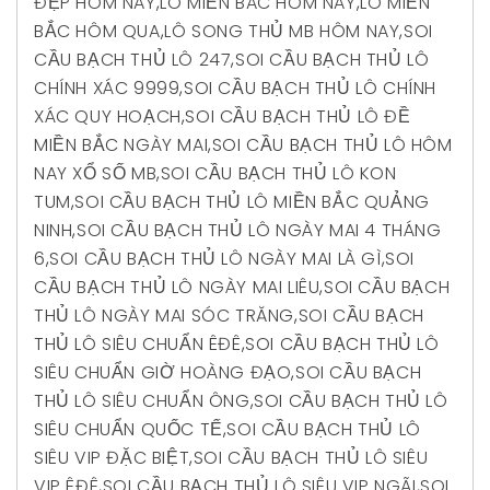
ĐẸP HÔM NAY
,
LÔ MIỀN BAC HÔM NAY
,
LÔ MIỀN
BẮC HÔM QUA
,
LÔ SONG THỦ MB HÔM NAY
,
SOI
CẦU BẠCH THỦ LÔ 247
,
SOI CẦU BẠCH THỦ LÔ
CHÍNH XÁC 9999
,
SOI CẦU BẠCH THỦ LÔ CHÍNH
XÁC QUY HOẠCH
,
SOI CẦU BẠCH THỦ LÔ ĐỀ
MIỀN BẮC NGÀY MAI
,
SOI CẦU BẠCH THỦ LÔ HÔM
NAY XỔ SỐ MB
,
SOI CẦU BẠCH THỦ LÔ KON
TUM
,
SOI CẦU BẠCH THỦ LÔ MIỀN BẮC QUẢNG
NINH
,
SOI CẦU BẠCH THỦ LÔ NGÀY MAI 4 THÁNG
6
,
SOI CẦU BẠCH THỦ LÔ NGÀY MAI LÀ GÌ
,
SOI
CẦU BẠCH THỦ LÔ NGÀY MAI LIÊU
,
SOI CẦU BẠCH
THỦ LÔ NGÀY MAI SÓC TRĂNG
,
SOI CẦU BẠCH
THỦ LÔ SIÊU CHUẨN ÊĐÊ
,
SOI CẦU BẠCH THỦ LÔ
SIÊU CHUẨN GIỜ HOÀNG ĐẠO
,
SOI CẦU BẠCH
THỦ LÔ SIÊU CHUẨN ÔNG
,
SOI CẦU BẠCH THỦ LÔ
SIÊU CHUẨN QUỐC TẾ
,
SOI CẦU BẠCH THỦ LÔ
SIÊU VIP ĐẶC BIỆT
,
SOI CẦU BẠCH THỦ LÔ SIÊU
VIP ÊĐÊ
,
SOI CẦU BẠCH THỦ LÔ SIÊU VIP NGÃI
,
SOI