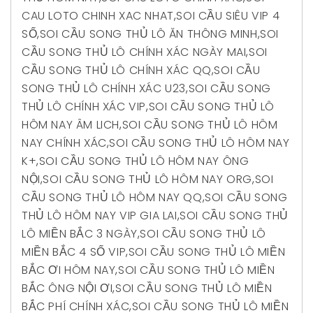
CAU LOTO CHINH XAC NHAT
,
SOI CẦU SIÊU VIP 4
SỐ
,
SOI CẦU SONG THỦ LÔ ĂN THÔNG MINH
,
SOI
CẦU SONG THỦ LÔ CHÍNH XÁC NGÀY MAI
,
SOI
CẦU SONG THỦ LÔ CHÍNH XÁC QQ
,
SOI CẦU
SONG THỦ LÔ CHÍNH XÁC U23
,
SOI CẦU SONG
THỦ LÔ CHÍNH XÁC VIP
,
SOI CẦU SONG THỦ LÔ
HÔM NAY ÂM LICH
,
SOI CẦU SONG THỦ LÔ HÔM
NAY CHÍNH XÁC
,
SOI CẦU SONG THỦ LÔ HÔM NAY
K+
,
SOI CẦU SONG THỦ LÔ HÔM NAY ÔNG
NỘI
,
SOI CẦU SONG THỦ LÔ HÔM NAY ORG
,
SOI
CẦU SONG THỦ LÔ HÔM NAY QQ
,
SOI CẦU SONG
THỦ LÔ HÔM NAY VIP GIA LAI
,
SOI CẦU SONG THỦ
LÔ MIỀN BẮC 3 NGÀY
,
SOI CẦU SONG THỦ LÔ
MIỀN BẮC 4 SỐ VIP
,
SOI CẦU SONG THỦ LÔ MIỀN
BẮC ƠI HÔM NAY
,
SOI CẦU SONG THỦ LÔ MIỀN
BẮC ÔNG NỘI ƠI
,
SOI CẦU SONG THỦ LÔ MIỀN
BẮC PHÍ CHÍNH XÁC
,
SOI CẦU SONG THỦ LÔ MIỀN