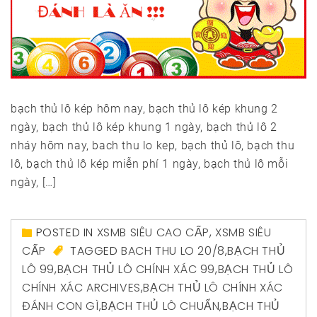
bạch thủ lô kép hôm nay, bạch thủ lô kép khung 2
ngày, bạch thủ lô kép khung 1 ngày, bạch thủ lô 2
nháy hôm nay, bach thu lo kep, bạch thủ lô, bạch thu
lô, bạch thủ lô kép miễn phí 1 ngày, bạch thủ lô mỗi
ngày, […]
POSTED IN
XSMB SIÊU CAO CẤP
,
XSMB SIÊU
CẤP
TAGGED
BACH THU LO 20/8
,
BẠCH THỦ
LÔ 99
,
BẠCH THỦ LÔ CHÍNH XÁC 99
,
BẠCH THỦ LÔ
CHÍNH XÁC ARCHIVES
,
BẠCH THỦ LÔ CHÍNH XÁC
ĐÁNH CON GÌ
,
BẠCH THỦ LÔ CHUẨN
,
BẠCH THỦ