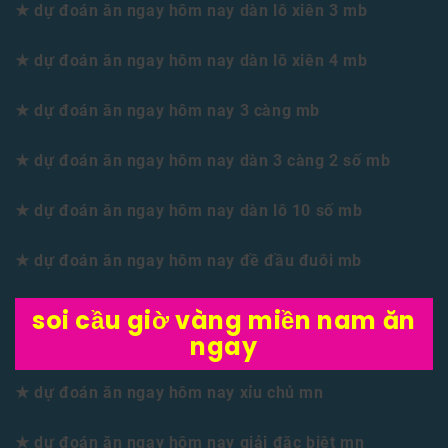
★ dự đoán ăn ngay hôm nay dàn lô xiên 3 mb
★ dự đoán ăn ngay hôm nay dàn lô xiên 4 mb
★ dự đoán ăn ngay hôm nay 3 càng mb
★ dự đoán ăn ngay hôm nay dàn 3 càng 2 số mb
★ dự đoán ăn ngay hôm nay dàn lô 10 số mb
★ dự đoán ăn ngay hôm nay đề đầu đuôi mb
soi cầu giờ vàng miền nam ăn
ngay
★ dự đoán ăn ngay hôm nay xỉu chủ mn
★ dự đoán ăn ngay hôm nay giải đặc biệt mn