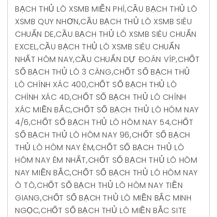
BẠCH THỦ LÔ XSMB MIỄN PHÍ
,
CẦU BẠCH THỦ LÔ
XSMB QUY NHƠN
,
CẦU BẠCH THỦ LÔ XSMB SIÊU
CHUẨN DE
,
CẦU BẠCH THỦ LÔ XSMB SIÊU CHUẨN
EXCEL
,
CẦU BẠCH THỦ LÔ XSMB SIÊU CHUẨN
NHẤT HÔM NAY
,
CẦU CHUẨN DỰ ĐOÁN VÍP
,
CHỐT
SỐ BẠCH THỦ LÔ 3 CÀNG
,
CHỐT SỐ BẠCH THỦ
LÔ CHÍNH XÁC 400
,
CHỐT SỐ BẠCH THỦ LÔ
CHÍNH XÁC 4D
,
CHỐT SỐ BẠCH THỦ LÔ CHÍNH
XÁC MIỀN BẮC
,
CHỐT SỐ BẠCH THỦ LÔ HÔM NAY
4/6
,
CHỐT SỐ BẠCH THỦ LÔ HÔM NAY 54
,
CHỐT
SỐ BẠCH THỦ LÔ HÔM NAY 96
,
CHỐT SỐ BẠCH
THỦ LÔ HÔM NAY ÊM
,
CHỐT SỐ BẠCH THỦ LÔ
HÔM NAY ÊM NHẤT
,
CHỐT SỐ BẠCH THỦ LÔ HÔM
NAY MIỀN BẮC
,
CHỐT SỐ BẠCH THỦ LÔ HÔM NAY
Ô TÔ
,
CHỐT SỐ BẠCH THỦ LÔ HÔM NAY TIỀN
GIANG
,
CHỐT SỐ BẠCH THỦ LÔ MIỀN BẮC MINH
NGỌC
,
CHỐT SỐ BẠCH THỦ LÔ MIỀN BẮC SITE