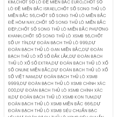
KIM
,
CHỐT SỐ LÔ ĐỀ MIỀN BẮC EURO
,
CHỐT SỐ
LÔ ĐỀ MIỀN BẮC ISRAEL
,
CHỐT SỐ SONG THỦ LÔ
MIỀN BẮC 56
,
CHỐT SỐ SONG THỦ LÔ MIỀN BẮC
ĐỀ HÔM NAY
,
CHỐT SỐ SONG THỦ LÔ MIỀN BẮC
ĐẸP
,
CHỐT SỐ SONG THỦ LÔ MIỀN BẮC PHƯƠNG
KHANH
,
CHỐT SỐ SONG THỦ LÔ XSMB 56
,
CHỐT
SỐ UY TÍN
,
DỰ ĐOÁN BẠCH THỦ LÔ 999
,
DỰ
ĐOÁN BẠCH THỦ LÔ GAN MIỀN BẮC
,
DỰ ĐOÁN
BẠCH THỦ LÔ XỔ SỐ ĐẮK LẮK
,
DỰ ĐOÁN BẠCH
THỦ LÔ XỔ SỐ EXTRA
,
DỰ ĐOÁN BẠCH THỦ LÔ XỔ
SỐ ONLINE MIỀN BẮC
,
DỰ ĐOÁN BẠCH THỦ LÔ XỔ
SỐ VIỆT NAM
,
DỰ ĐOÁN BẠCH THỦ LÔ XSMB
9999
,
DỰ ĐOÁN BẠCH THỦ LÔ XSMB CHÍNH XÁC
000
,
DỰ ĐOÁN BẠCH THỦ LÔ XSMB CHÍNH XÁC
III
,
DỰ ĐOÁN BẠCH THỦ LÔ XSMB KON TUM
,
DỰ
ĐOÁN BẠCH THỦ LÔ XSMB MIỀN BẮC 666
,
DỰ
ĐOÁN BẠCH THỦ LÔ XSMB SIÊU CHUẨN BẠC