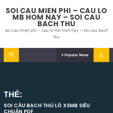
Skip
SOI CAU MIEN PHI – CAU LO
to
MB HOM NAY – SOI CAU
content
BACH THU
soi cau mien phi – cau lo mb hom nay – soi cau bach
thu
Popular News
Primary
Menu
THẺ:
SOI CẦU BẠCH THỦ LÔ XSMB SIÊU
CHUẨN PDF