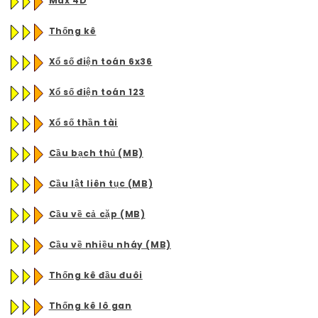
Max 4D
Thống kê
Xổ số điện toán 6x36
Xổ số điện toán 123
Xổ số thần tài
Cầu bạch thủ (MB)
Cầu lật liên tục (MB)
Cầu về cả cặp (MB)
Cầu về nhiều nháy (MB)
Thống kê đầu đuôi
Thống kê lô gan