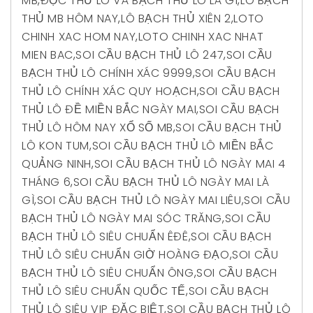
MB
,
ĐỘC THỦ LÔ VÀ BẠCH THỦ LÔ LÀ GÌ
,
LÔ BẠCH
THỦ MB HÔM NAY
,
LÔ BẠCH THỦ XIÊN 2
,
LOTO
CHINH XAC HOM NAY
,
LOTO CHINH XAC NHAT
MIEN BAC
,
SOI CẦU BẠCH THỦ LÔ 247
,
SOI CẦU
BẠCH THỦ LÔ CHÍNH XÁC 9999
,
SOI CẦU BẠCH
THỦ LÔ CHÍNH XÁC QUY HOẠCH
,
SOI CẦU BẠCH
THỦ LÔ ĐỀ MIỀN BẮC NGÀY MAI
,
SOI CẦU BẠCH
THỦ LÔ HÔM NAY XỔ SỐ MB
,
SOI CẦU BẠCH THỦ
LÔ KON TUM
,
SOI CẦU BẠCH THỦ LÔ MIỀN BẮC
QUẢNG NINH
,
SOI CẦU BẠCH THỦ LÔ NGÀY MAI 4
THÁNG 6
,
SOI CẦU BẠCH THỦ LÔ NGÀY MAI LÀ
GÌ
,
SOI CẦU BẠCH THỦ LÔ NGÀY MAI LIÊU
,
SOI CẦU
BẠCH THỦ LÔ NGÀY MAI SÓC TRĂNG
,
SOI CẦU
BẠCH THỦ LÔ SIÊU CHUẨN ÊĐÊ
,
SOI CẦU BẠCH
THỦ LÔ SIÊU CHUẨN GIỜ HOÀNG ĐẠO
,
SOI CẦU
BẠCH THỦ LÔ SIÊU CHUẨN ÔNG
,
SOI CẦU BẠCH
THỦ LÔ SIÊU CHUẨN QUỐC TẾ
,
SOI CẦU BẠCH
THỦ LÔ SIÊU VIP ĐẶC BIỆT
,
SOI CẦU BẠCH THỦ LÔ