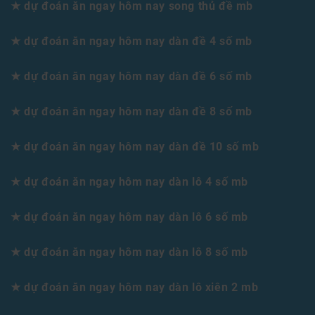
★ dự đoán ăn ngay hôm nay song thủ đề mb
★ dự đoán ăn ngay hôm nay dàn đề 4 số mb
★ dự đoán ăn ngay hôm nay dàn đề 6 số mb
★ dự đoán ăn ngay hôm nay dàn đề 8 số mb
★ dự đoán ăn ngay hôm nay dàn đề 10 số mb
★ dự đoán ăn ngay hôm nay dàn lô 4 số mb
★ dự đoán ăn ngay hôm nay dàn lô 6 số mb
★ dự đoán ăn ngay hôm nay dàn lô 8 số mb
★ dự đoán ăn ngay hôm nay dàn lô xiên 2 mb