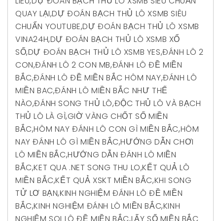
LIÊU
,
DỰ ĐOÁN BẠCH THỦ LÔ XSMB SIÊU CHUẨN
QUAY LẠI
,
DỰ ĐOÁN BẠCH THỦ LÔ XSMB SIÊU
CHUẨN YOUTUBE
,
DỰ ĐOÁN BẠCH THỦ LÔ XSMB
VINA24H
,
DỰ ĐOÁN BẠCH THỦ LÔ XSMB XỔ
SỐ
,
DỰ ĐOÁN BẠCH THỦ LÔ XSMB YES
,
ĐÁNH LÔ 2
CON
,
ĐÁNH LÔ 2 CON MB
,
ĐÁNH LÔ ĐỀ MIỀN
BẮC
,
ĐÁNH LÔ ĐỀ MIỀN BẮC HÔM NAY
,
ĐÁNH LÔ
MIỀN BAC
,
ĐÁNH LÔ MIỀN BẮC NHƯ THẾ
NÀO
,
ĐÁNH SONG THỦ LÔ
,
ĐỘC THỦ LÔ VÀ BẠCH
THỦ LÔ LÀ GÌ
,
GIỜ VÀNG CHỐT SỐ MIỀN
BẮC
,
HÔM NAY ĐÁNH LÔ CON GÌ MIỀN BẮC
,
HÔM
NAY ĐÁNH LÔ GÌ MIỀN BẮC
,
HƯỚNG DẪN CHƠI
LÔ MIỀN BẮC
,
HƯỚNG DẪN ĐÁNH LÔ MIỀN
BẮC
,
KET QUA .NET SONG THU LO
,
KẾT QUẢ LÔ
MIỀN BẮC
,
KẾT QUẢ XSKT MIỀN BẮC
,
KHI SONG
TỬ LƠ BẠN
,
KINH NGHIỆM ĐÁNH LÔ ĐỀ MIỀN
BẮC
,
KINH NGHIỆM ĐÁNH LÔ MIỀN BẮC
,
KINH
NGHIỆM SOI LÔ ĐỀ MIỀN BẮC
,
LẤY SỐ MIỀN BẮC