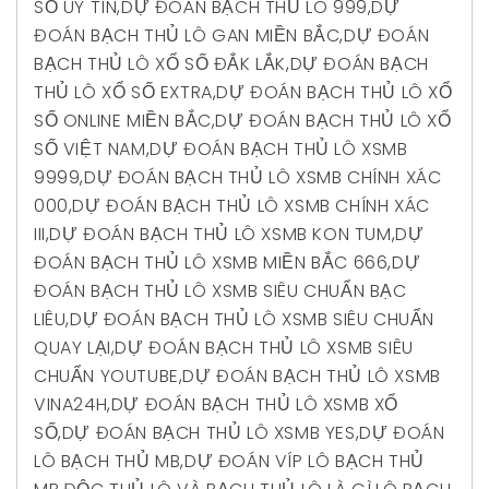
SỐ UY TÍN
,
DỰ ĐOÁN BẠCH THỦ LÔ 999
,
DỰ
ĐOÁN BẠCH THỦ LÔ GAN MIỀN BẮC
,
DỰ ĐOÁN
BẠCH THỦ LÔ XỔ SỐ ĐẮK LẮK
,
DỰ ĐOÁN BẠCH
THỦ LÔ XỔ SỐ EXTRA
,
DỰ ĐOÁN BẠCH THỦ LÔ XỔ
SỐ ONLINE MIỀN BẮC
,
DỰ ĐOÁN BẠCH THỦ LÔ XỔ
SỐ VIỆT NAM
,
DỰ ĐOÁN BẠCH THỦ LÔ XSMB
9999
,
DỰ ĐOÁN BẠCH THỦ LÔ XSMB CHÍNH XÁC
000
,
DỰ ĐOÁN BẠCH THỦ LÔ XSMB CHÍNH XÁC
III
,
DỰ ĐOÁN BẠCH THỦ LÔ XSMB KON TUM
,
DỰ
ĐOÁN BẠCH THỦ LÔ XSMB MIỀN BẮC 666
,
DỰ
ĐOÁN BẠCH THỦ LÔ XSMB SIÊU CHUẨN BẠC
LIÊU
,
DỰ ĐOÁN BẠCH THỦ LÔ XSMB SIÊU CHUẨN
QUAY LẠI
,
DỰ ĐOÁN BẠCH THỦ LÔ XSMB SIÊU
CHUẨN YOUTUBE
,
DỰ ĐOÁN BẠCH THỦ LÔ XSMB
VINA24H
,
DỰ ĐOÁN BẠCH THỦ LÔ XSMB XỔ
SỐ
,
DỰ ĐOÁN BẠCH THỦ LÔ XSMB YES
,
DỰ ĐOÁN
LÔ BẠCH THỦ MB
,
DỰ ĐOÁN VÍP LÔ BẠCH THỦ