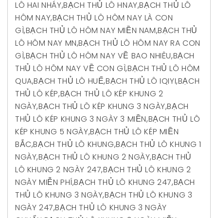
LÔ HAI NHÁY
,
BẠCH THỦ LÔ HNAY
,
BẠCH THỦ LÔ
HÔM NAY
,
BẠCH THỦ LÔ HÔM NAY LÀ CON
GÌ
,
BẠCH THỦ LÔ HÔM NAY MIỀN NAM
,
BẠCH THỦ
LÔ HÔM NAY MN
,
BẠCH THỦ LÔ HÔM NAY RA CON
GÌ
,
BẠCH THỦ LÔ HÔM NAY VỀ BAO NHIÊU
,
BẠCH
THỦ LÔ HÔM NAY VỀ CON GÌ
,
BẠCH THỦ LÔ HÔM
QUA
,
BẠCH THỦ LÔ HUẾ
,
BẠCH THỦ LÔ IQIYI
,
BẠCH
THỦ LÔ KÉP
,
BẠCH THỦ LÔ KÉP KHUNG 2
NGÀY
,
BẠCH THỦ LÔ KÉP KHUNG 3 NGÀY
,
BẠCH
THỦ LÔ KÉP KHUNG 3 NGÀY 3 MIỀN
,
BẠCH THỦ LÔ
KÉP KHUNG 5 NGÀY
,
BẠCH THỦ LÔ KÉP MIỀN
BẮC
,
BẠCH THỦ LÔ KHUNG
,
BẠCH THỦ LÔ KHUNG 1
NGÀY
,
BẠCH THỦ LÔ KHUNG 2 NGÀY
,
BẠCH THỦ
LÔ KHUNG 2 NGÀY 247
,
BẠCH THỦ LÔ KHUNG 2
NGÀY MIỄN PHÍ
,
BẠCH THỦ LÔ KHUNG 247
,
BẠCH
THỦ LÔ KHUNG 3 NGÀY
,
BẠCH THỦ LÔ KHUNG 3
NGÀY 247
,
BẠCH THỦ LÔ KHUNG 3 NGÀY