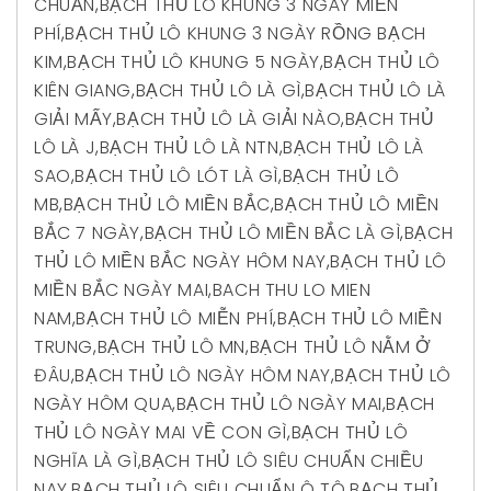
CHUẨN
,
BẠCH THỦ LÔ KHUNG 3 NGÀY MIỄN
PHÍ
,
BẠCH THỦ LÔ KHUNG 3 NGÀY RỒNG BẠCH
KIM
,
BẠCH THỦ LÔ KHUNG 5 NGÀY
,
BẠCH THỦ LÔ
KIÊN GIANG
,
BẠCH THỦ LÔ LÀ GÌ
,
BẠCH THỦ LÔ LÀ
GIẢI MẤY
,
BẠCH THỦ LÔ LÀ GIẢI NÀO
,
BẠCH THỦ
LÔ LÀ J
,
BẠCH THỦ LÔ LÀ NTN
,
BẠCH THỦ LÔ LÀ
SAO
,
BẠCH THỦ LÔ LÓT LÀ GÌ
,
BẠCH THỦ LÔ
MB
,
BẠCH THỦ LÔ MIỀN BẮC
,
BẠCH THỦ LÔ MIỀN
BẮC 7 NGÀY
,
BẠCH THỦ LÔ MIỀN BẮC LÀ GÌ
,
BẠCH
THỦ LÔ MIỀN BẮC NGÀY HÔM NAY
,
BẠCH THỦ LÔ
MIỀN BẮC NGÀY MAI
,
BACH THU LO MIEN
NAM
,
BẠCH THỦ LÔ MIỄN PHÍ
,
BẠCH THỦ LÔ MIỀN
TRUNG
,
BẠCH THỦ LÔ MN
,
BẠCH THỦ LÔ NẰM Ở
ĐÂU
,
BẠCH THỦ LÔ NGÀY HÔM NAY
,
BẠCH THỦ LÔ
NGÀY HÔM QUA
,
BẠCH THỦ LÔ NGÀY MAI
,
BẠCH
THỦ LÔ NGÀY MAI VỀ CON GÌ
,
BẠCH THỦ LÔ
NGHĨA LÀ GÌ
,
BẠCH THỦ LÔ SIÊU CHUẨN CHIỀU
NAY
,
BẠCH THỦ LÔ SIÊU CHUẨN Ô TÔ
,
BẠCH THỦ