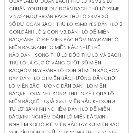
QUAY LẠI
,
DỰ ĐOÁN BẠCH THỦ LÔ XSMB SIÊU
CHUẨN YOUTUBE
,
DỰ ĐOÁN BẠCH THỦ LÔ XSMB
VINA24H
,
DỰ ĐOÁN BẠCH THỦ LÔ XSMB XỔ
SỐ
,
DỰ ĐOÁN BẠCH THỦ LÔ XSMB YES
,
ĐÁNH LÔ 2
CON
,
ĐÁNH LÔ 2 CON MB
,
ĐÁNH LÔ ĐỀ MIỀN
BẮC
,
ĐÁNH LÔ ĐỀ MIỀN BẮC HÔM NAY
,
ĐÁNH LÔ
MIỀN BAC
,
ĐÁNH LÔ MIỀN BẮC NHƯ THẾ
NÀO
,
ĐÁNH SONG THỦ LÔ
,
ĐỘC THỦ LÔ VÀ BẠCH
THỦ LÔ LÀ GÌ
,
GIỜ VÀNG CHỐT SỐ MIỀN
BẮC
,
HÔM NAY ĐÁNH LÔ CON GÌ MIỀN BẮC
,
HÔM
NAY ĐÁNH LÔ GÌ MIỀN BẮC
,
HƯỚNG DẪN CHƠI
LÔ MIỀN BẮC
,
HƯỚNG DẪN ĐÁNH LÔ MIỀN
BẮC
,
KET QUA .NET SONG THU LO
,
KẾT QUẢ LÔ
MIỀN BẮC
,
KẾT QUẢ XSKT MIỀN BẮC
,
KHI SONG
TỬ LƠ BẠN
,
KINH NGHIỆM ĐÁNH LÔ ĐỀ MIỀN
BẮC
,
KINH NGHIỆM ĐÁNH LÔ MIỀN BẮC
,
KINH
NGHIỆM SOI LÔ ĐỀ MIỀN BẮC
,
LẤY SỐ MIỀN BẮC
SOI CẦU SONG THỦ LÔ
,
LK SONG THU
,
LK SONG