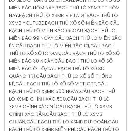
LÔ SIÊU CHUẨN SIÊU CHUẨN
,
BẠCH THỦ LÔ XỔ SỐ
MIỀN BẮC HÔM NAY
,
BẠCH THỦ LÔ XSMB TT HÔM
NAY
,
BẠCH THỦ LÔ XSMB VIP LÀ GÌ
,
BẠCH THỦ LÔ
XSMB YOUTUBE
,
BẠCH THỦ XỔ SỐ MIỀN BẮC
,
CẦU
BẠCH THỦ LÔ MIỀN BẮC 99
,
CẦU BẠCH THỦ LÔ
MIỀN BẮC 99 NGÀY
,
CẦU BẠCH THỦ LÔ MIỀN BẮC
ÊN
,
CẦU BẠCH THỦ LÔ MIỀN BẮC ƠI
,
CẦU BẠCH
THỦ LÔ XỔ SỐ LÔ GAN
,
CẦU BẠCH THỦ LÔ XỔ SỐ
MIỀN BẮC 30 NGÀY
,
CẦU BẠCH THỦ LÔ XỔ SỐ
MIỀN BẮC Ô TÔ
,
CẦU BẠCH THỦ LÔ XỔ SỐ
QUẢNG TRỊ
,
CẦU BẠCH THỦ LÔ XỔ SỐ THỐNG
KÊ
,
CẦU BẠCH THỦ LÔ XỔ SỐ VIETLOTT
,
CẦU
BẠCH THỦ LÔ XSMB 500 NGÀY
,
CẦU BẠCH THỦ
LÔ XSMB CHÍNH XÁC 500
,
CẦU BẠCH THỦ LÔ
XSMB CHÍNH XÁC GÌ
,
CẦU BẠCH THỦ LÔ XSMB
CHÍNH XÁC RẮN
,
CẦU BẠCH THỦ LÔ XSMB
CHUẨN
,
CẦU BẠCH THỦ LÔ XSMB DỰ ĐOÁN
,
CẦU
BẠCH THỦ LÔ XSMB MIỄN PHÍ
,
CẦU BẠCH THỦ LÔ