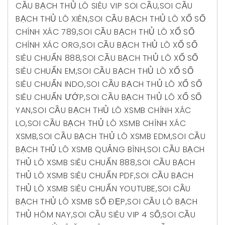
CẦU BẠCH THỦ LÔ SIÊU VIP SOI CẦU
,
SOI CẦU
BẠCH THỦ LÔ XIÊN
,
SOI CẦU BẠCH THỦ LÔ XỔ SỐ
CHÍNH XÁC 789
,
SOI CẦU BẠCH THỦ LÔ XỔ SỐ
CHÍNH XÁC ORG
,
SOI CẦU BẠCH THỦ LÔ XỔ SỐ
SIÊU CHUẨN 888
,
SOI CẦU BẠCH THỦ LÔ XỔ SỐ
SIÊU CHUẨN EM
,
SOI CẦU BẠCH THỦ LÔ XỔ SỐ
SIÊU CHUẨN INDO
,
SOI CẦU BẠCH THỦ LÔ XỔ SỐ
SIÊU CHUẨN ƯỚP
,
SOI CẦU BẠCH THỦ LÔ XỔ SỐ
YAN
,
SOI CẦU BẠCH THỦ LÔ XSMB CHÍNH XÁC
LO
,
SOI CẦU BẠCH THỦ LÔ XSMB CHÍNH XÁC
XSMB
,
SOI CẦU BẠCH THỦ LÔ XSMB EDM
,
SOI CẦU
BẠCH THỦ LÔ XSMB QUẢNG BÌNH
,
SOI CẦU BẠCH
THỦ LÔ XSMB SIÊU CHUẨN 888
,
SOI CẦU BẠCH
THỦ LÔ XSMB SIÊU CHUẨN PDF
,
SOI CẦU BẠCH
THỦ LÔ XSMB SIÊU CHUẨN YOUTUBE
,
SOI CẦU
BẠCH THỦ LÔ XSMB SỐ ĐẸP
,
SOI CẦU LÔ BẠCH
THỦ HÔM NAY
,
SOI CẦU SIÊU VIP 4 SỐ
,
SOI CẦU