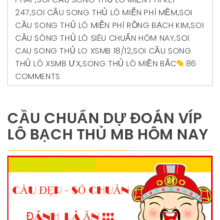
247
,
SOI CẦU SONG THỦ LÔ MIỄN PHÍ MỀM
,
SOI
CẦU SONG THỦ LÔ MIỄN PHÍ RỒNG BẠCH KIM
,
SOI
CẦU SÔNG THỦ LÔ SIÊU CHUẨN HÔM NAY
,
SOI
CAU SONG THỦ LO XSMB 18/12
,
SOI CẦU SONG
THỦ LÔ XSMB ƯX
,
SONG THỦ LÔ MIỀN BẮC
86
COMMENTS
CẦU CHUẨN DỰ ĐOÁN VÍP
LÔ BẠCH THỦ MB HÔM NAY