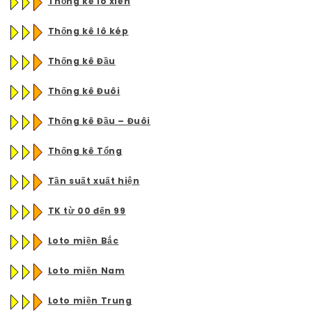
Thống kê lô xiên
Thống kê lô kép
Thống kê Đầu
Thống kê Đuôi
Thống kê Đầu – Đuôi
Thống kê Tổng
Tần suất xuất hiện
TK từ 00 đến 99
Loto miền Bắc
Loto miền Nam
Loto miền Trung