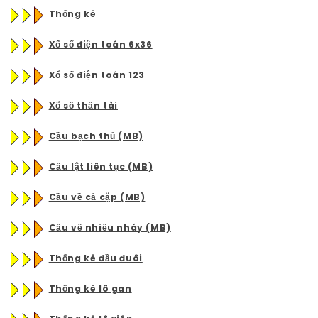
Thống kê
Xổ số điện toán 6x36
Xổ số điện toán 123
Xổ số thần tài
Cầu bạch thủ (MB)
Cầu lật liên tục (MB)
Cầu về cả cặp (MB)
Cầu về nhiều nháy (MB)
Thống kê đầu đuôi
Thống kê lô gan