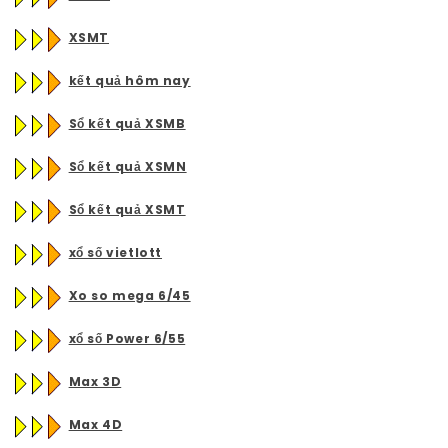
XSMT
kết quả hôm nay
Sổ kết quả XSMB
Sổ kết quả XSMN
Sổ kết quả XSMT
xổ số vietlott
Xo so mega 6/45
xổ số Power 6/55
Max 3D
Max 4D