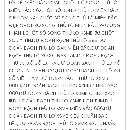
LÔ ĐỀ MIỀN BẮC ISRAEL
,
CHỐT SỐ SONG THỦ LÔ
MIỀN BẮC 56
,
CHỐT SỐ SONG THỦ LÔ MIỀN BẮC
ĐỀ HÔM NAY
,
CHỐT SỐ SONG THỦ LÔ MIỀN BẮC
ĐẸP
,
CHỐT SỐ SONG THỦ LÔ MIỀN BẮC PHƯƠNG
KHANH
,
CHỐT SỐ SONG THỦ LÔ XSMB 56
,
CHỐT
SỐ UY TÍN
,
DỰ ĐOÁN BẠCH THỦ LÔ 999
,
DỰ
ĐOÁN BẠCH THỦ LÔ GAN MIỀN BẮC
,
DỰ ĐOÁN
BẠCH THỦ LÔ XỔ SỐ ĐẮK LẮK
,
DỰ ĐOÁN BẠCH
THỦ LÔ XỔ SỐ EXTRA
,
DỰ ĐOÁN BẠCH THỦ LÔ XỔ
SỐ ONLINE MIỀN BẮC
,
DỰ ĐOÁN BẠCH THỦ LÔ XỔ
SỐ VIỆT NAM
,
DỰ ĐOÁN BẠCH THỦ LÔ XSMB
9999
,
DỰ ĐOÁN BẠCH THỦ LÔ XSMB CHÍNH XÁC
000
,
DỰ ĐOÁN BẠCH THỦ LÔ XSMB CHÍNH XÁC
III
,
DỰ ĐOÁN BẠCH THỦ LÔ XSMB KON TUM
,
DỰ
ĐOÁN BẠCH THỦ LÔ XSMB MIỀN BẮC 666
,
DỰ
ĐOÁN BẠCH THỦ LÔ XSMB SIÊU CHUẨN BẠC
LIÊU
,
DỰ ĐOÁN BẠCH THỦ LÔ XSMB SIÊU CHUẨN