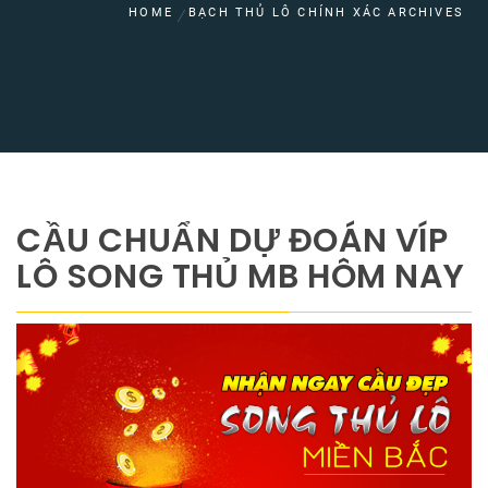
HOME
BẠCH THỦ LÔ CHÍNH XÁC ARCHIVES
CẦU CHUẨN DỰ ĐOÁN VÍP
LÔ SONG THỦ MB HÔM NAY