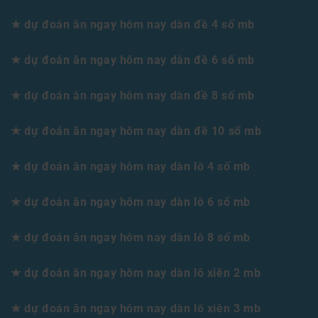
★ dự đoán ăn ngay hôm nay dàn đề 4 số mb
★ dự đoán ăn ngay hôm nay dàn đề 6 số mb
★ dự đoán ăn ngay hôm nay dàn đề 8 số mb
★ dự đoán ăn ngay hôm nay dàn đề 10 số mb
★ dự đoán ăn ngay hôm nay dàn lô 4 số mb
★ dự đoán ăn ngay hôm nay dàn lô 6 số mb
★ dự đoán ăn ngay hôm nay dàn lô 8 số mb
★ dự đoán ăn ngay hôm nay dàn lô xiên 2 mb
★ dự đoán ăn ngay hôm nay dàn lô xiên 3 mb